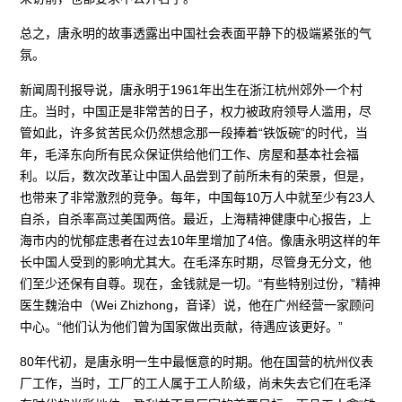
总之，唐永明的故事透露出中国社会表面平静下的极端紧张的气
氛。
新闻周刊报导说，唐永明于1961年出生在浙江杭州郊外一个村
庄。当时，中国正是非常苦的日子，权力被政府领导人滥用，尽
管如此，许多贫苦民众仍然想念那一段捧着“铁饭碗”的时代，当
年，毛泽东向所有民众保证供给他们工作、房屋和基本社会福
利。以后，数次改革让中国人品尝到了前所未有的荣景，但是，
也带来了非常激烈的竞争。每年，中国每10万人中就至少有23人
自杀，自杀率高过美国两倍。最近，上海精神健康中心报告，上
海市内的忧郁症患者在过去10年里增加了4倍。像唐永明这样的年
长中国人受到的影响尤其大。在毛泽东时期，尽管身无分文，他
们至少还保有自尊。现在，金钱就是一切。“有些特别过份，”精神
医生魏治中（Wei Zhizhong，音译）说，他在广州经营一家顾问
中心。“他们认为他们曾为国家做出贡献，待遇应该更好。”
80年代初，是唐永明一生中最惬意的时期。他在国营的杭州仪表
厂工作，当时，工厂的工人属于工人阶级，尚未失去它们在毛泽