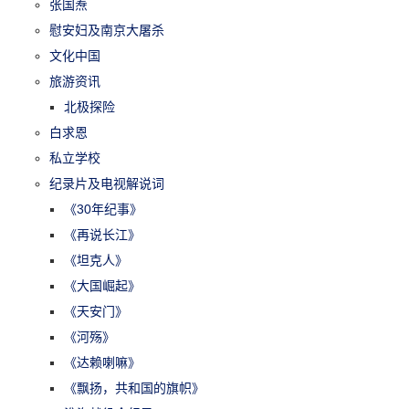
张国焘
慰安妇及南京大屠杀
文化中国
旅游资讯
北极探险
白求恩
私立学校
纪录片及电视解说词
《30年纪事》
《再说长江》
《坦克人》
《大国崛起》
《天安门》
《河殇》
《达赖喇嘛》
《飘扬，共和国的旗帜》