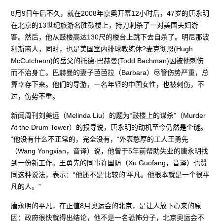
8月9日午后不久，就在2008年京奥开幕12小时后，47岁的唐永明
在北京的13世纪旅游名胜鼓楼上，持刀刺杀了一对美国夫妇游
客。然后，他从鼓楼高达130尺的楼台上跳下去自杀了。明尼那波
利斯商人，同时，也是美国室内排球教练休?麦克彻恩(Hugh
McCutcheon)的岳父的托德·巴赫曼(Todd Bachman)因被他刺伤
而不治身亡。巴赫曼的妻子芭芭拉（Barbara）尽管伤势严重，总
算幸存下来。他们的导游，一名年轻的中国女性，也被刺伤，不
过，伤势不重。
新闻周刊刘美远（Melinda Liu）的题为“鼓楼上的谋杀”（Murder
At the Drum Tower）的报导说，唐永明的动机至今仍然是个谜。
“他没有什么不正常的，完全没有，”外表憨厚的工人王勇先
（Wang Yongxian，音译）说，他曾于5年前帮助失业的唐永明找
到一份新工作。王勇先的同事许国防（Xu Guofang，音译）也赞
同这种说法，表示：“他还不是‘比较的’平凡。他根本就是一个很平
凡的人。”
唐永明的平凡，在正值8月奥运会的北京，是让人放下心来的原
因：政府很快就得出结论，他不是一名恐怖分子，北京奥运会不