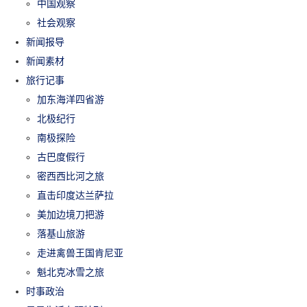
中国观察
社会观察
新闻报导
新闻素材
旅行记事
加东海洋四省游
北极纪行
南极探险
古巴度假行
密西西比河之旅
直击印度达兰萨拉
美加边境刀把游
落基山旅游
走进禽兽王国肯尼亚
魁北克冰雪之旅
时事政治