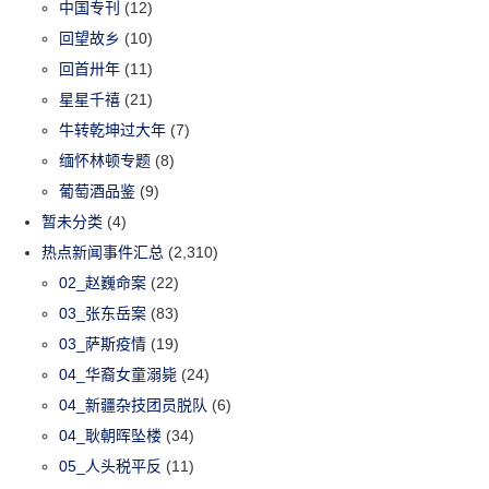
中国专刊
(12)
回望故乡
(10)
回首卅年
(11)
星星千禧
(21)
牛转乾坤过大年
(7)
缅怀林顿专题
(8)
葡萄酒品鉴
(9)
暂未分类
(4)
热点新闻事件汇总
(2,310)
02_赵巍命案
(22)
03_张东岳案
(83)
03_萨斯疫情
(19)
04_华裔女童溺毙
(24)
04_新疆杂技团员脱队
(6)
04_耿朝晖坠楼
(34)
05_人头税平反
(11)