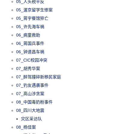
05_人头税平反
05_渥京留学生惨案
05_蒋宇餐馆猝亡
05_许先海车祸
06_病童救助
06_蒋国兵事件
06_钟道昌车祸
07_CIC校园冲突
07_胡秀华案
07_醉驾撞碎新移民家庭
07_钓友遇袭事件
07_高山涉贪案
08_中国毒奶粉事件
08_四川大地震
灾区采访队
08_杨佳案