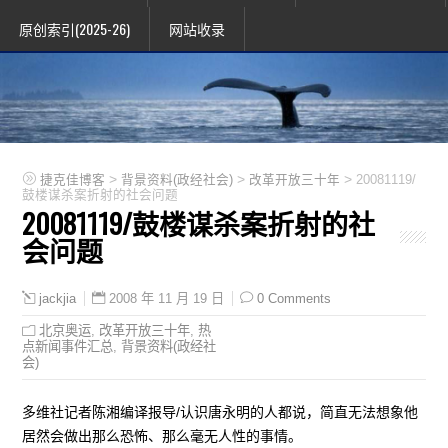
原创索引(2025-26)
网站收录
>
>
>
捷克佳博客
背景资料(政经社会)
改革开放三十年
20081119/
鼓楼谋杀案折射的社会问题
20081119/鼓楼谋杀案折射的社
会问题
2008 年 11 月 19 日
0 Comments
jackjia
北京奥运
,
改革开放三十年
,
热
点新闻事件汇总
,
背景资料(政经社
会)
多维社记者陈湘编译报导/认识唐永明的人都说，简直无法想象他
居然会做出那么恐怖、那么毫无人性的事情。