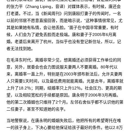
的张力平（Zhang Liping，音译）对媒体表示，有时候，唐还会
打老婆。不过，当《新闻周刊》问到唐殴打妻子的传闻时，一名
以前的邻居不愿意直接回答，而是暗示说，“这种事情很常见，尤
其是如果她有私情，会让他丢脸。”面子在中国非常重要，有时
候，人们会为了避免丢脸而走极端。唐和妻子于2005年6月离
婚。老婆后来离开了杭州，当似乎也没有登记新住址，所以，记
者无法找到她。
在毛泽东时代，离婚非常少见，想离婚还必须获得工作单位的同
意，另外，居委会也会力图说服夫妻两人不要离婚。80年代以
来，离婚率一直上升，特别是在2003年颁布新法后，允许夫妻两
人只需要1天时间，以及最低费用就能离婚。光是去年，离婚率就
上升了18.2％；同期，结婚率只上升12％。社会压力、更高的期
望，以及相较宽松的手续都是原因。唐永明于2006年3月再婚。
他的第二次婚姻也只维持了2个月。左邻右舍似乎都不认识他的第
二任妻子，甚至不知道她的名字。
当地警察说，在唐永明的婚姻失败后，他把所有的希望寄托在唯
一的孩子身上，下决心要给他保证给孩子最好的条件。他以2.8万