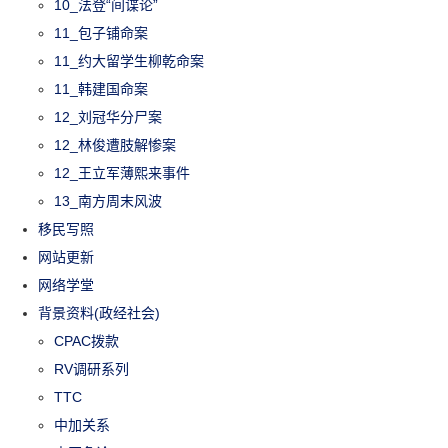
10_法登“间谍论”
11_包子铺命案
11_约大留学生柳乾命案
11_韩建国命案
12_刘冠华分尸案
12_林俊遭肢解惨案
12_王立军薄熙来事件
13_南方周末风波
移民写照
网站更新
网络学堂
背景资料(政经社会)
CPAC拨款
RV调研系列
TTC
中加关系