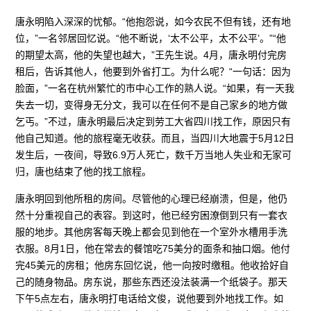
唐永明陷入深深的忧郁。“他抱怨说，如今农民不但有钱，还有地
位，”一名邻居回忆说。“他不断说，‘太不公平，太不公平’。”“他
的期望太高，他的失望也越大，”王先生说。4月，唐永明付完房
租后，告诉其他人，他要到外省打工。为什么呢？“一句话：因为
脸面，”一名在杭州繁忙的市中心工作的熟人说。“如果，有一天我
失去一切，变得身无分文，我可以在任何不是自己家乡的地方做
乞丐。”不过，唐永明最后决定到劳工大省四川找工作，原因只有
他自己知道。他的旅程毫无收获。而且，当四川大地震于5月12日
发生后，一夜间，导致6.9万人死亡，数千万当地人失业和无家可
归，唐也结束了他的找工旅程。
唐永明回到他所租的房间。尽管他的心理已经崩溃，但是，他仍
然十分重视自己的表容。到这时，他已经穷困潦倒到只有一套衣
服的地步。其他房客每天晚上都会见到他在一个室外水槽用手洗
衣服。8月1日，他在常去的餐馆吃75美分的面条和抽口烟。他付
完45美元的房租；他房东回忆说，他一向按时缴租。他收拾好自
己的随身物品。房东说，那些东西还没法装满一个纸袋子。那天
下午5点左右，唐永明打电话给文俊，说他要到外地找工作。如