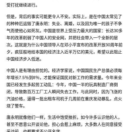
受打扰继续进行。
但是，背后的事实可能更令人不安。实际上，是在中国太常见了
的种种厄运毁了唐永明：失业、离婚，以及因为唯一的孩子不争
气而使他心如死灰。中国是世界上受压力最大的国家：长达30多
年的改革削弱了中国人的安全网，并把社会带入一个全新的层
次。这就是为什么中国领导人在邓小平宣布的改革开放30周年前
夕，疯狂般地给本国的经济注入近半万亿的美元，希望以此阻止
中国经济步入低迷。
中国人是有理由担忧的。经济学家说，中国国民生产总值必须每
年增长7.5％到8％，才能保证国民对新工作的需求量。今年来全
国已经发生多起劳工动乱：今年，中国一半的玩具制造厂商倒
闭，导致数百万工厂工人瞬间失去工作，与此同时，因为飞涨的
汽油价格，逼得一批出租车司机于几周前在重庆发动暴乱，点火
烧了警车。
唐永明就像他们一样，生活中饱受挫折。如今许多认识他的人，
甚至不愿意公开谈论他，担心会惹上麻烦，大多数人在同意接受
采访前，也都要求不公开名字。