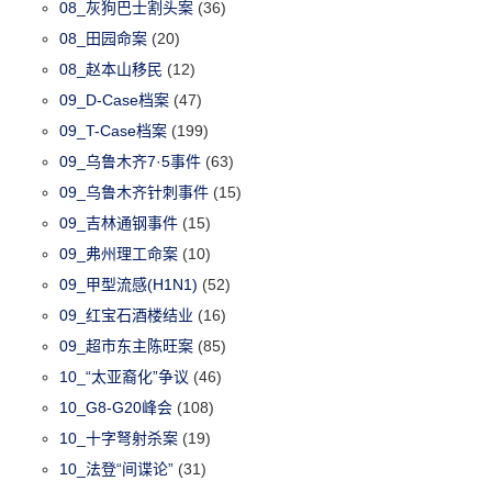
08_灰狗巴士割头案
(36)
08_田园命案
(20)
08_赵本山移民
(12)
09_D-Case档案
(47)
09_T-Case档案
(199)
09_乌鲁木齐7·5事件
(63)
09_乌鲁木齐针刺事件
(15)
09_吉林通钢事件
(15)
09_弗州理工命案
(10)
09_甲型流感(H1N1)
(52)
09_红宝石酒楼结业
(16)
09_超市东主陈旺案
(85)
10_“太亚裔化”争议
(46)
10_G8-G20峰会
(108)
10_十字弩射杀案
(19)
10_法登“间谍论”
(31)