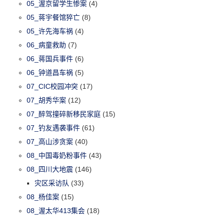
05_渥京留学生惨案
(4)
05_蒋宇餐馆猝亡
(8)
05_许先海车祸
(4)
06_病童救助
(7)
06_蒋国兵事件
(6)
06_钟道昌车祸
(5)
07_CIC校园冲突
(17)
07_胡秀华案
(12)
07_醉驾撞碎新移民家庭
(15)
07_钓友遇袭事件
(61)
07_高山涉贪案
(40)
08_中国毒奶粉事件
(43)
08_四川大地震
(146)
灾区采访队
(33)
08_杨佳案
(15)
08_渥太华413集会
(18)