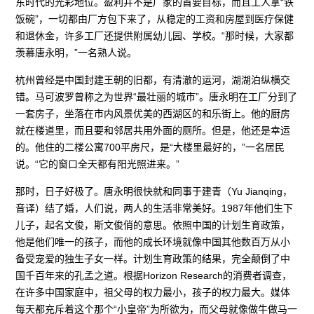
东时代的光彩地位。盈利并不是厂家的首要目标，而且工人拿“铁
饭碗”，一切都由厂方包下来了，从稳定的工资和房屋到医疗保健
和退休金，许多工厂还提供附属幼儿园、学校。“那时候，大家都
羡慕唐永明，”一名熟人说。
杭州曾经是中国封建王朝的旧都，有清澈的运河，湖湖泊纵横交
错。马可波罗曾称之为世界“最壮丽的城市”。唐永明在工厂分到了
一套房子，坐落在市内风景优美的西湖区的和乐街上。他的厨房
就在楼道里，而且要和邻居共用外面的厕所。但是，他还是幸运
的。他住的二楼公寓700平房尺，是“大楼里最好的，”一名居民
说。“它的窗口全天都有阳光照进来。”
那时，日子好极了。唐永明很快就和同事于建青（Yu Jianqing，
音译）结了婚，人们说，两人的生活非常美好。1987年他们生下
儿子，起名文俊，斯文俊俏的意思。依照中国的计划生育政策，
他是他们唯一的孩子，而他的成长环境就像中国其他数百万从小
备受宠爱的独生子女一样。计划生育政策的结果，完全颠倒了中
国千百年来的孔孟之道。根据Horizon Research的消费者调查，
在许多中国家庭中，祖父母的权力最小，孩子的权力最大。媒体
每天都充斥着这个那个“小皇帝”为所欲为，而父母就像做牛做马一