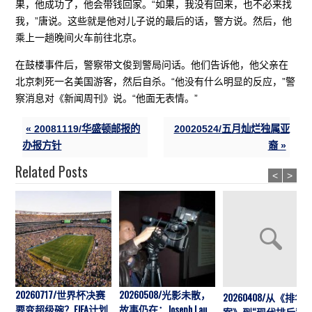
果，他成功了，他会带钱回家。“如果，我没有回来，也不必来找
我，”唐说。这些就是他对儿子说的最后的话，警方说。然后，他
乘上一趟晚间火车前往北京。
在鼓楼事件后，警察带文俊到警局问话。他们告诉他，他父亲在
北京刺死一名美国游客，然后自杀。“他没有什么明显的反应，”警
察消息对《新闻周刊》说。“他面无表情。”
« 20081119/华盛顿邮报的
20020524/五月灿烂独属亚
办报方针
裔 »
Related Posts
<
>
20260717/世界杯决赛
20260508/光影未散，
20260408/从《排华
要变超级碗？FIFA计划
故事仍在：Joseph Lau
案》到“现代排斥”历