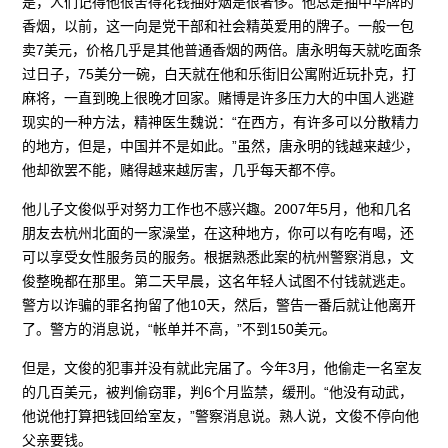
是，人们记得他很舍得花钱抽好烟是很奢侈。他总是抽中华牌的
香烟，以前，这一向是党干部和社会精英爱用的牌子。一般一包
卖7美元，价格几乎是其他普通香烟的两倍。唐永明每天就吃面条
过日子，75美分一碗，白天就在他和乐街旧公寓附近玩扑克，打
麻将，一直到晚上很晚才回家。赌博是许多压力大的中国人逃避
现实的一种方法，精神医生魏说：“在西方，有许多可以分散精力
的地方，但是，中国并不是如此。”虽然，唐永明的钱越来越少，
他却欲罢不能，赌得越来越厉害，几乎每天都不停。
他儿子文俊似乎对努力工作也不感兴趣。2007年5月，他和几名
朋友去杭州北面的一家澡堂，在这种地方，你可以有吃有喝，还
可以享受女性服务员的服务。根据熟悉此案的杭州警察消息，文
俊整晚都在那里。第二天早晨，这名年轻人试图不付钱就逃走。
警方以诈骗的罪名拘留了他10天，然后，警告一番后就让他离开
了。警方的消息说，“帐单并不高，”不到150美元。
但是，文俊的犯事并没有就此完届了。今年3月，他偷走一名室友
的几百美元，被判偷窃罪，判6个月监禁，缓刑。“他没有动武，
他说他打算把钱回给室友，”警察消息说。熟人说，文俊不停向他
父亲要钱。