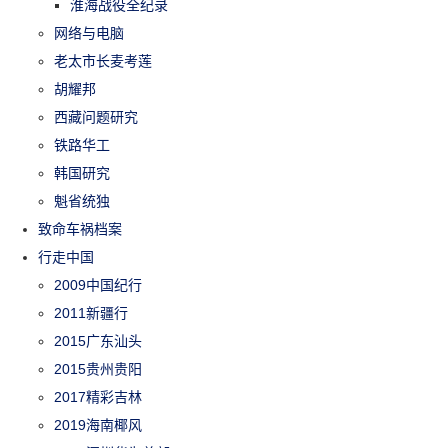
淮海战役全纪录
网络与电脑
老太市长麦考莲
胡耀邦
西藏问题研究
铁路华工
韩国研究
魁省统独
致命车祸档案
行走中国
2009中国纪行
2011新疆行
2015广东汕头
2015贵州贵阳
2017精彩吉林
2019海南椰风