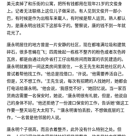
美元卖掉了和乐街的公寓，把所有钱都用在现年21岁的文俊身
上。记者无法联络上这位儿子做采访。有人见到文俊开一部小
巴，有时候是作为出租车来載人，有时候是帮人运货。熟人都认
为，是唐永明出钱买下这部车子的。警察说，唐的钱不到一年就
花光了。
唐永明居住的地方曾是一片安静的社区，现在都堆满垃圾和建筑
碎石，很多苍蝇在飞；四周耸起一栋栋不整齐的粉色或者灰色砖
瓦房，都是由通过向外省打工仔出租房间而致富的农民建造的。
唐永明就搬到一间这类房间里居住，一名王先生和其他社区的人
曾试着帮他找工作。“他总是找借口，”许说。“他需要养活自己，
但是，又不想工作。”王先生说，每次有招聘的人找她时，她都会
打电话给唐永明。“他会说，‘我感觉不好’，”她回忆说。当一家百
货商店需要一名保安时，她说，“唐永明很有礼貌，但是，他说自
己的身体不好。”他还拒绝了一份渡口保安的工作，告诉她“做这工
作要一整天站在大太阳下。”“唐永明害怕丢脸，不想做底层的工
作，”一名曾是他邻居的人说。
唐永明个子很高，而且衣着整齐，此外没有什么特别之处。但