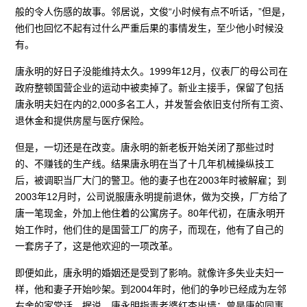
般的令人伤感的故事。邻居说，文俊“小时候有点不听话，”但是，
他们也回忆不起有过什么严重后果的事情发生，至少他小时候没
有。
唐永明的好日子没能维持太久。1999年12月，仪表厂的母公司在
政府整顿国营企业的运动中被卖掉了。新业主接手，保留了包括
唐永明夫妇在内的2,000多名工人，并发誓会依旧支付所有工资、
退休金和提供房屋与医疗保险。
但是，一切还是在改变。唐永明的新老板开始关闭了那些过时
的、不赚钱的生产线。结果唐永明在当了十几年机械操纵技工
后，被调职当厂大门的警卫。他的妻子也在2003年时被解雇；到
2003年12月时，公司说服唐永明提前退休，做为交换，厂方给了
唐一笔现金，外加上他住着的公寓房子。80年代初，在唐永明开
始工作时，他们住的是国营工厂的房子，而现在，他有了自己的
一套房子了，这是他欢迎的一项改革。
即便如此，唐永明的婚姻还是受到了影响。就像许多失业夫妇一
样，他和妻子开始吵架。到2004年时，他们的争吵已经成为左邻
右舍的家常话。据说，唐永明指责老婆红杏出墙；曾是唐的同事