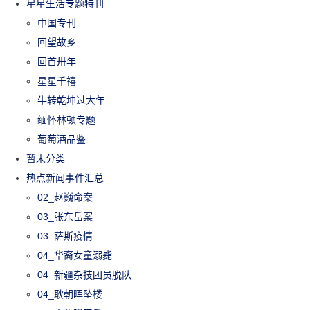
星星生活专题特刊
中国专刊
回望故乡
回首卅年
星星千禧
牛转乾坤过大年
缅怀林顿专题
葡萄酒品鉴
暂未分类
热点新闻事件汇总
02_赵巍命案
03_张东岳案
03_萨斯疫情
04_华裔女童溺毙
04_新疆杂技团员脱队
04_耿朝晖坠楼