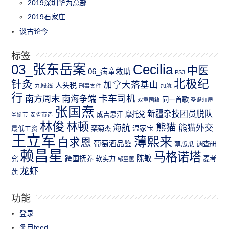
2019深圳华为总部
2019石家庄
谈古论今
标签
03_张东岳案
Cecilia
中医
06_病童救助
PS3
北极纪
针灸
加拿大落基山
人头税
九段线
刑事案件
加航
行
南方周末
卡车司机
南海争端
同一首歌
双重国籍
圣诞灯屋
张国焘
新疆杂技团员脱队
成吉思汗
摩托党
圣诞节
安省市选
林俊
林顿
熊猫
熊猫外交
海航
温家宝
最低工资
栾菊杰
王立军
薄熙来
白求恩
葡萄酒品鉴
薄瓜瓜
调查研
赖昌星
马格诺塔
跨国抚养
陈敏
究
软实力
麦考
邹至蕙
龙虾
莲
功能
登录
条目feed