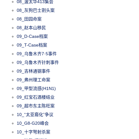
08_渥太华413集会
08_灰狗巴士割头案
08_田园命案
08_赵本山移民
09_D-Case档案
09_T-Case档案
09_乌鲁木齐7·5事件
09_乌鲁木齐针刺事件
09_吉林通钢事件
09_弗州理工命案
09_甲型流感(H1N1)
09_红宝石酒楼结业
09_超市东主陈旺案
10_“太亚裔化”争议
10_G8-G20峰会
10_十字弩射杀案