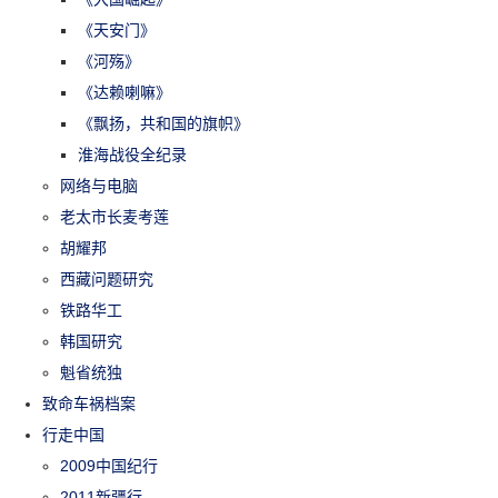
《天安门》
《河殇》
《达赖喇嘛》
《飘扬，共和国的旗帜》
淮海战役全纪录
网络与电脑
老太市长麦考莲
胡耀邦
西藏问题研究
铁路华工
韩国研究
魁省统独
致命车祸档案
行走中国
2009中国纪行
2011新疆行