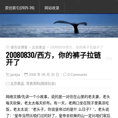
原创索引(2025-26)
网站收录
>
>
捷克佳博客
北京奥运
20080830/西方，你的裤子拉链开了
20080830/西方，你的裤子拉链
开了
2008 年 08 月 30 日
0 Comments
jackjia
北京奥运
,
背景资料(政经社会)
网络文摘/先讲一个小故事，说的是一对住在山里的老夫妻，老头
每天砍柴，老太太每天织布。有一天，老两口坐在院子里乘凉吃
饭，老太太说：“老头子，你说皇帝过的是什 么日子？”，老头说
了：“皇帝当然比咱们过的好了，皇帝去砍柴的山一定比咱们家后