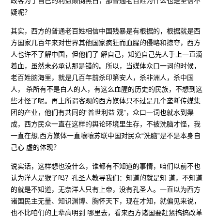
政客为了自己的利益颠倒黑白，那普通老百姓为什么也是坚信不
疑呢？
其实，西方的普通老百姓相信中国残暴是有根据的，根据就是西
方国家几百年来对世界其他国家疯狂而血腥的侵略和掠夺，西方
人也许不了解中国，但他们了 解自己，知道自己先人手上一直滴
着血，虽然未必承认那是错的。所以，当媒体众口一词的时候，
老百姓脑海里，就是几百年前杀印第安人，杀非洲人，杀中国
人， 杀所有不是白人的人，有这么血腥的历史的民族，不想到这
些才怪了呢。再上所谓客观的西方媒体只不过是几个垄断传媒集
团的产业，他们有共同的“普世利益 观”，众口一词也就水到渠
成，西方民众一直在这样的舆论环境里生存，不被洗脑才怪，我
一直在想,西方媒体一直嚷嚷苏联中国对民众“洗脑”是不是本身自
己心 虚的体现？
说实话，这样想也没什么，谁都有不知道的事情，咱们以前不也
认为洋人是猴子吗？孔圣人教导我们：知道的就是知 道，不知道
的就是不知道，无奈洋人只有上帝，没有孔圣人。一直以为西方
诸国民主无量、知识渊博、胸怀天下，现在才知，就偏见来说，
也不比咱们的上辈高明到 哪里去，看来西方诸国要赶紧搞搞改革