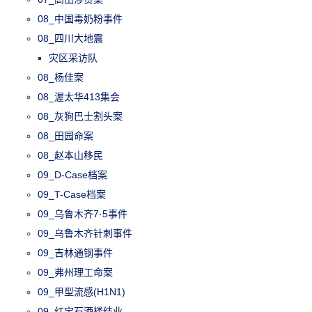
08_中国毒奶粉事件
08_四川大地震
灾区采访队
08_杨佳案
08_渥太华413集会
08_灰狗巴士割头案
08_田园命案
08_赵本山移民
09_D-Case档案
09_T-Case档案
09_乌鲁木齐7·5事件
09_乌鲁木齐针刺事件
09_吉林通钢事件
09_弗州理工命案
09_甲型流感(H1N1)
09_红宝石酒楼结业