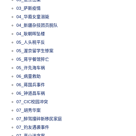
03_萨斯疫情
04_华裔女童溺毙
04_新疆杂技团员脱队
04_耿朝晖坠楼
05_人头税平反
05_渥京留学生惨案
05_蒋宇餐馆猝亡
05_许先海车祸
06_病童救助
06_蒋国兵事件
06_钟道昌车祸
07_CIC校园冲突
07_胡秀华案
07_醉驾撞碎新移民家庭
07_钓友遇袭事件
07_高山涉贪案