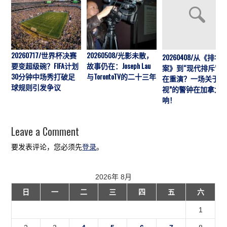
20260717/世界杯决赛
20260508/光影未散，
20260408/从《排华
要变超级碗？FIFA计划
故事仍在：Joseph Lau
案》到“现代排斥”历
30分钟中场秀打破足
与TorontoTV的二十三年
在重演？一场关于“
球规则引发争议
视”的警钟在加拿大
响！
Leave a Comment
要发表评论，您必须先
登录
。
2026年 8月
日
一
二
三
四
五
六
1