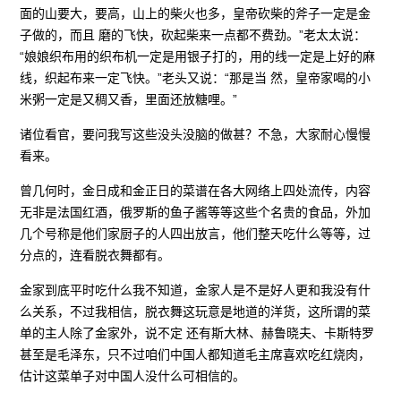
面的山要大，要高，山上的柴火也多，皇帝砍柴的斧子一定是金
子做的，而且 磨的飞快，砍起柴来一点都不费劲。”老太太说：
“娘娘织布用的织布机一定是用银子打的，用的线一定是上好的麻
线，织起布来一定飞快。”老头又说：“那是当 然，皇帝家喝的小
米粥一定是又稠又香，里面还放糖哩。”
诸位看官，要问我写这些没头没脑的做甚？不急，大家耐心慢慢
看来。
曾几何时，金日成和金正日的菜谱在各大网络上四处流传，内容
无非是法国红酒，俄罗斯的鱼子酱等等这些个名贵的食品，外加
几个号称是他们家厨子的人四出放言，他们整天吃什么等等，过
分点的，连看脱衣舞都有。
金家到底平时吃什么我不知道，金家人是不是好人更和我没有什
么关系，不过我相信，脱衣舞这玩意是地道的洋货，这所谓的菜
单的主人除了金家外，说不定 还有斯大林、赫鲁晓夫、卡斯特罗
甚至是毛泽东，只不过咱们中国人都知道毛主席喜欢吃红烧肉，
估计这菜单子对中国人没什么可相信的。