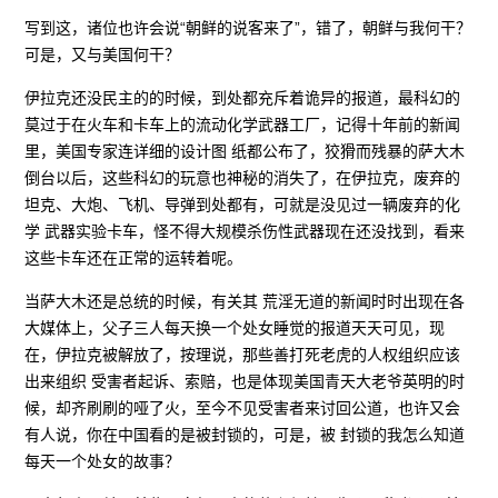
写到这，诸位也许会说“朝鲜的说客来了”，错了，朝鲜与我何干？
可是，又与美国何干？
伊拉克还没民主的的时候，到处都充斥着诡异的报道，最科幻的
莫过于在火车和卡车上的流动化学武器工厂，记得十年前的新闻
里，美国专家连详细的设计图 纸都公布了，狡猾而残暴的萨大木
倒台以后，这些科幻的玩意也神秘的消失了，在伊拉克，废弃的
坦克、大炮、飞机、导弹到处都有，可就是没见过一辆废弃的化
学 武器实验卡车，怪不得大规模杀伤性武器现在还没找到，看来
这些卡车还在正常的运转着呢。
当萨大木还是总统的时候，有关其 荒淫无道的新闻时时出现在各
大媒体上，父子三人每天换一个处女睡觉的报道天天可见，现
在，伊拉克被解放了，按理说，那些善打死老虎的人权组织应该
出来组织 受害者起诉、索赔，也是体现美国青天大老爷英明的时
候，却齐刷刷的哑了火，至今不见受害者来讨回公道，也许又会
有人说，你在中国看的是被封锁的，可是，被 封锁的我怎么知道
每天一个处女的故事？