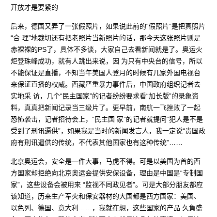
开放才是要紧的
后来，德国又弄了一张假照片，如果说此前的“假照片”是把真照片
“合 理”地裁切还有把老照片当新照片的话，那今天这张照片则是
赤裸裸的PS了，具体不多谈，大家自己去看新闻就是了。奥运火
炬登珠峰成功，就有人跳出来说，因 为只有中央台的信号，所以
不能保证是直播，不知当年美国人登月的时候有几家外国电视台
来保证直播的权威。西藏严重暴力事件后，中国政府组织记者去
实地采 访，几个“民主国家”的记者纷纷要求看“加长版”的录象资
料，真真把新闻记录当三级片了。更早前，南航一飞挫败了一起
恐怖袭击，记者招待会上，“民主国 家”的记者就提问“犯人是不是
受到了刑讯逼供”，如果我是当时的新闻发言人，我一定说“贵国政
府有刑讯逼供的传统，不代表其他国家也有这种传统”……
北京奥运会，安全是一件大事，马虎不得。可是以美国为首的西
方国家却拒绝向北京奥运会提供安保设备，理由是中国是“专制国
家”，这些设备会被用来 “监视不同政见者”。可是大部分朋友都应
该知道，历来生产军火和保安器材的大国都是西方国家：美国、
以色列、德国、意大利……，我就在想，这些国家的产品 久負盛