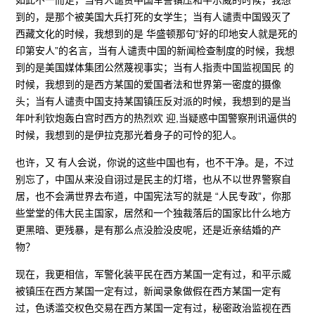
到的，是那个被美国大兵打死的女学生；当有人谴责中国毁灭了
西藏文化的时候，我想到的是 华盛顿那句“好的印地安人就是死的
印第安人”的名言，当有人谴责中国的新闻检查制度的时候，我想
到的是美国媒体集团公然蔑视事实；当有人指责中国监视国民 的
时候，我想到的是西方某国的爱国者法和世界第一密度的摄像
头；当有人谴责中国支持某国镇压反对派的时候，我想到的是当
年叶利钦炮轰白宫时西方的热烈欢 迎,当疑惑中国警察刑讯逼供的
时候，我想到的是伊拉克那光着身子的可怜的犯人。
也许，又 有人会说，你说的这些中国也有，也不干净。是，不过
别忘了，中国从来没自诩过是民主的灯塔，也从不以世界警察自
居，也不会满世界去布道，中国宪法写的就是 “人民专政”，你那
些堂堂的伟大民主国家，居然和一个独裁落后的国家比什么地方
更黑暗、更残暴，是有那么点没脸没皮呢，还是近亲结婚的产
物？
现在，我更相信，军警化装平民在西方某国一定有过，和平示威
被镇压在西方某国一定有过，新闻录象做假在西方某国一定有
过，色诱滥交权色交易在西方某国一定有过，秘密政治监视在西