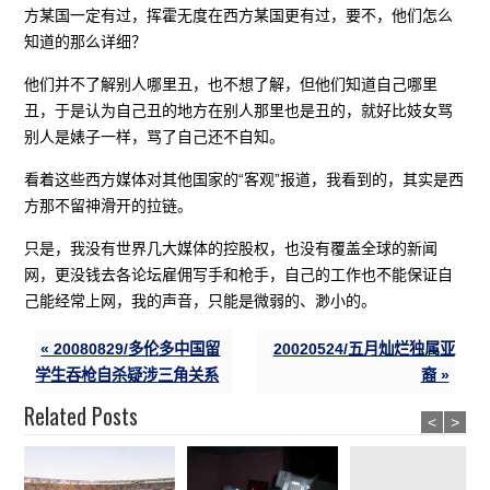
方某国一定有过，挥霍无度在西方某国更有过，要不，他们怎么
知道的那么详细？
他们并不了解别人哪里丑，也不想了解，但他们知道自己哪里
丑，于是认为自己丑的地方在别人那里也是丑的，就好比妓女骂
别人是婊子一样，骂了自己还不自知。
看着这些西方媒体对其他国家的“客观”报道，我看到的，其实是西
方那不留神滑开的拉链。
只是，我没有世界几大媒体的控股权，也没有覆盖全球的新闻
网，更没钱去各论坛雇佣写手和枪手，自己的工作也不能保证自
己能经常上网，我的声音，只能是微弱的、渺小的。
« 20080829/多伦多中国留
20020524/五月灿烂独属亚
学生吞枪自杀疑涉三角关系
裔 »
Related Posts
<
>