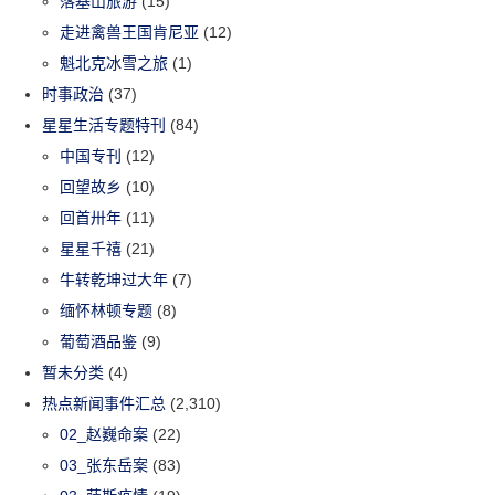
落基山旅游
(15)
走进禽兽王国肯尼亚
(12)
魁北克冰雪之旅
(1)
时事政治
(37)
星星生活专题特刊
(84)
中国专刊
(12)
回望故乡
(10)
回首卅年
(11)
星星千禧
(21)
牛转乾坤过大年
(7)
缅怀林顿专题
(8)
葡萄酒品鉴
(9)
暂未分类
(4)
热点新闻事件汇总
(2,310)
02_赵巍命案
(22)
03_张东岳案
(83)