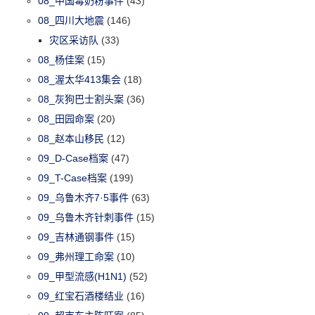
08_中国毒奶粉事件
(43)
08_四川大地震
(146)
灾区采访队
(33)
08_杨佳案
(15)
08_渥太华413集会
(18)
08_灰狗巴士割头案
(36)
08_田园命案
(20)
08_赵本山移民
(12)
09_D-Case档案
(47)
09_T-Case档案
(199)
09_乌鲁木齐7·5事件
(63)
09_乌鲁木齐针刺事件
(15)
09_吉林通钢事件
(15)
09_弗州理工命案
(10)
09_甲型流感(H1N1)
(52)
09_红宝石酒楼结业
(16)