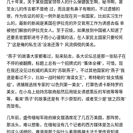
几十年来，关于某些国家领导人的什么保健医生啊，秘书啊，甚
至女儿的传言都不曾绝 过，而且是有鼻子有眼的，不过遗憾的
很，作为佐证的却无一例外是出现在另一些国家，比如实习生什
么的，最新的新闻是某国在伊拉克的外交官用工作为诱惑去临 幸
被他们解放的伊拉克女人。至于召妓，如果放到中国被人知道了
还要丢官罢职进号子而小心谨慎的话，在人家民主国家只要咬死
了“这是俺的私生活”没准还落个 风流倜傥的美名。
“燕子”的故事大家都看过，贴来贴去，各大论坛总是那一张贴子在
不停的被翻腾，标题上总有一个招牌式的 “集体全裸”，可惜，现
在我还没见过权威的真实的“苏联燕子”，不过其他国家的“燕子”我
道是看过不少，比如一战时候的“海谍女王”，希特勒的“妓女情报
组”，诱捕叛逃核专家的“以色列第一美女”，打算色诱卡斯特罗的
美女，在小岛上劫持苏联商船然后用妓女诱惑策反的军统等等等
等，看来“燕子”的故事还是有 不少原型的，或者至少是“放之四海”
而皆有。
几年前，盛传缅甸军政府嫁女摆酒席花了几百万美圆，那阵势，
那派头，难以想象，在缅甸没有几个记者的西方媒体是怎么知道
的这么详细的，难道是那个叫什么素面移神大法千里传音知道