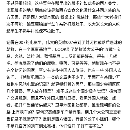
不过仔细想想，这些菜单在那里出的最多？如此多的西方美食，
出现最多的地方到底应该是和西方饮食文化没什么共同之处的东
方国家，还是西方大资本家的 餐桌上？我估计，那些个大老板们
决不可能一碗豆腐脑加半盆羊杂碎打发肚子。吃大米长大的人吃
起半生不熟牛排难保不拉肚子。
记得在007的电影里，伟大的英雄007来到了封闭独裁落后愚昧的
朝鲜，在一个军事基地里，LOOK到了朝鲜某大公子的“收藏”–宝
马、奔驰、法拉 利、蓝博基尼……反正都是好车，得有十几辆
吧，彻底暴露了他们的腐败、堕落，可是等等，朝鲜现在也不是
完全封闭的国家，至少有许多中国人去旅游，也有一些 外国人去
访问，《朝鲜见闻录》一类的文章也不少了，里面可有某阔少开
着跑车风驰电掣的记载？就算朝鲜管的再严，那些阔少会把区区
几个警察、军人放在眼里？ 难不成这些个阔少极有觉悟？极为遵
守交通规则，而且不在外国人面前显摆，看见外国人就躲，或
者，把好车当佛爷供起来？卫星地图到处都是，谁发现朝鲜的公
路 上有飙车的？更何况高级跑车产量有限，到几个大公司查查销
售记录不就清楚了？反到是西方诸国，有谱的公子小姐们，哪个
不是几百万的跑车到处亮相，他们谁开 了好车害羞过？