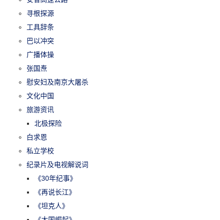
寻根探源
工具辞条
巴以冲突
广播体操
张国焘
慰安妇及南京大屠杀
文化中国
旅游资讯
北极探险
白求恩
私立学校
纪录片及电视解说词
《30年纪事》
《再说长江》
《坦克人》
《大国崛起》