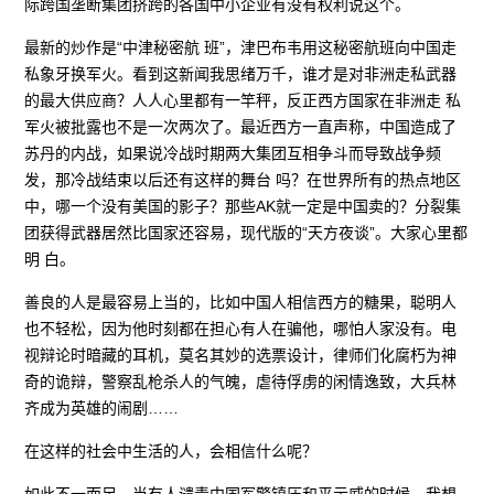
际跨国垄断集团挤跨的各国中小企业有没有权利说这个。
最新的炒作是“中津秘密航 班”，津巴布韦用这秘密航班向中国走
私象牙换军火。看到这新闻我思绪万千，谁才是对非洲走私武器
的最大供应商？人人心里都有一竿秤，反正西方国家在非洲走 私
军火被批露也不是一次两次了。最近西方一直声称，中国造成了
苏丹的内战，如果说冷战时期两大集团互相争斗而导致战争频
发，那冷战结束以后还有这样的舞台 吗？在世界所有的热点地区
中，哪一个没有美国的影子？那些AK就一定是中国卖的？分裂集
团获得武器居然比国家还容易，现代版的“天方夜谈”。大家心里都
明 白。
善良的人是最容易上当的，比如中国人相信西方的糖果，聪明人
也不轻松，因为他时刻都在担心有人在骗他，哪怕人家没有。电
视辩论时暗藏的耳机，莫名其妙的选票设计，律师们化腐朽为神
奇的诡辩，警察乱枪杀人的气魄，虐待俘虏的闲情逸致，大兵林
齐成为英雄的闹剧……
在这样的社会中生活的人，会相信什么呢？
如此不一而足，当有人谴责中国军警镇压和平示威的时候，我想