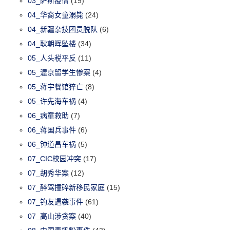
03_萨斯疫情
(19)
04_华裔女童溺毙
(24)
04_新疆杂技团员脱队
(6)
04_耿朝晖坠楼
(34)
05_人头税平反
(11)
05_渥京留学生惨案
(4)
05_蒋宇餐馆猝亡
(8)
05_许先海车祸
(4)
06_病童救助
(7)
06_蒋国兵事件
(6)
06_钟道昌车祸
(5)
07_CIC校园冲突
(17)
07_胡秀华案
(12)
07_醉驾撞碎新移民家庭
(15)
07_钓友遇袭事件
(61)
07_高山涉贪案
(40)