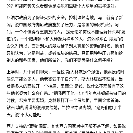
的？可那阵势怎么看都像是娱乐圈里哪个大明星的豪华派对。
尼泊尔政府为了保证火炬的安全，控制珠峰南坡，马上就有了新
闻，说中国政府向尼政府施加了压力，是帝国的霸权行经。阿
门，一个不懂得尊重朋友的人， 是无论如何也不能理解什么叫“友
谊”的，一个把胡萝卜和大棒逢为神明的人，怎么能明白“朋友”的
含义？所以，面对别人的朋友给予别人真挚的帮助的时候，他 们
只能认为，这是利益，或者威胁的结果。真正用种种压力强加给
别人的那些国家，他们所做的，我们还要再举什么例子吗？
上学时，几个哥们聊天，一位说“斯大林就是个混蛋，他肃反的时
候杀了那么多人，他老婆受不了自杀了，斯大林居然不理解，当
着很多人的面拉开一个抽屉，里面全 是钱，说什么不理解有了这
些他老婆为什么会自杀。”把我回了他一句“当年克林顿闹拉链门的
时候，希拉里要离婚，克林顿打开一个保险柜，里面金银首饰、
钻石 填的满满的说都要给她，希拉里才没离婚。”这哥们想了半
天，说“不太可能吧……”
西方支持的“藏独”闹事。其实西方国家对中国都不甚了解，如果说