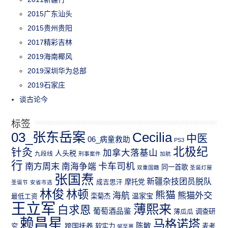
2015广东汕头
2015贵州贵阳
2017精彩吉林
2019海南椰风
2019深圳华为总部
2019石家庄
谈古论今
标签
03_张东岳案
Cecilia
中医
06_病童救助
PS3
北极纪
针灸
加拿大落基山
人头税
九段线
刑事案件
加航
行
南方周末
卡车司机
南海争端
同一首歌
双重国籍
圣诞灯屋
张国焘
新疆杂技团员脱队
成吉思汗
摩托党
圣诞节
安省市选
林俊
林顿
熊猫
熊猫外交
海航
温家宝
最低工资
栾菊杰
王立军
薄熙来
白求恩
葡萄酒品鉴
薄瓜瓜
调查研
赖昌星
马格诺塔
跨国抚养
陈敏
究
软实力
麦考
邹至蕙