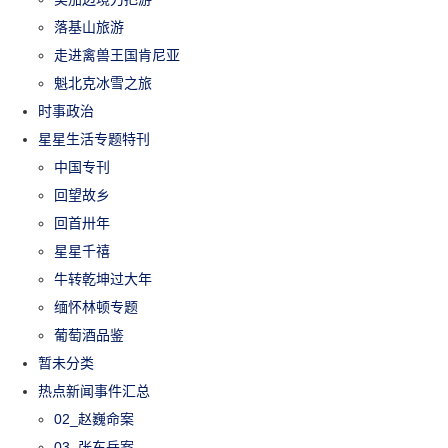
落基山旅游
走进禽兽王国肯尼亚
魁北克冰雪之旅
时事政治
星星生活专题特刊
中国专刊
回望故乡
回首卅年
星星千禧
牛转乾坤过大年
缅怀林顿专题
葡萄酒品鉴
暂未分类
热点新闻事件汇总
02_赵巍命案
03_张东岳案