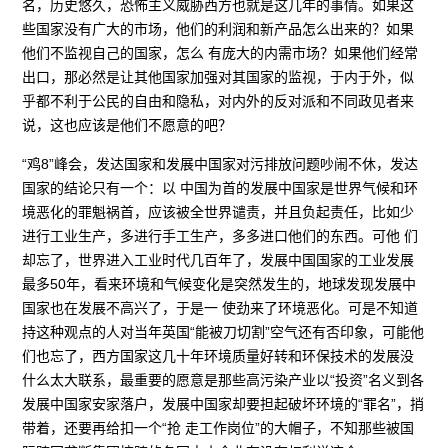
名，历史悠久，恐怖主义威胁西方也就是这几年的事情。如果这
些国家没有广大的市场，他们的利润和新产品怎么出来的？如果
他们不监视自己的国家，怎么 有庞大的内需市场？如果他们经常
出口，那必然是让其他国家加强对其国家的监视，于内于外，似
乎都不利于公民的自由和隐私，对内外的反对派和不同政见者来
说，这也应该是他们不愿意的吧？
“鸡8”峰会，发达国家和发展中国家对污排放问题吵闹不休，发达
国家的结论只有一个：以 中国为首的发展中国家是世界气候和环
境恶化的罪魁祸首，应该被全世界谴责，并且负起责任，比如少
进行工业生产，多进行手工生产，多多进口他们的东西。可他 们
却忘了，世界进入工业时代几百年了，发展中国国家的工业发展
最多50年，看来环境和气候变化是突然发生的，地球发现发展中
国家也在发展不高兴了，于是一 使劲来了环境恶化。可是不知道
持这种观点的人对当年英国“能被刀切割”空气还有否印象，可能他
们也忘了，西方国家这几十年环境质量好转和环保技术的发展没
什么太大联系，最重要的愿意是那些高污染产业以“投资”名义到各
发展中国家安家落户，发展中国家却要担起破坏环境的“罪名”，捎
带着，还要再给扣一个“抢 走工作岗位”的大帽子，不知那些被国