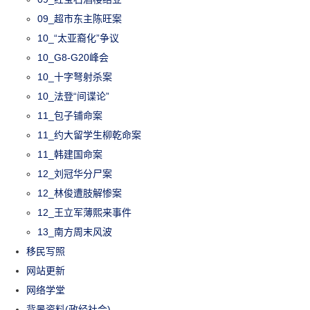
09_超市东主陈旺案
10_“太亚裔化”争议
10_G8-G20峰会
10_十字弩射杀案
10_法登“间谍论”
11_包子铺命案
11_约大留学生柳乾命案
11_韩建国命案
12_刘冠华分尸案
12_林俊遭肢解惨案
12_王立军薄熙来事件
13_南方周末风波
移民写照
网站更新
网络学堂
背景资料(政经社会)