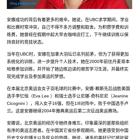
安娜成功的背后有着更多的艰辛。她说，在UBC求学期间，学业
和比赛时常冲突，自己不得不多方调整和取舍。为积攒学费和训
练费，她曾经在假期中起大早去咖啡店打工，下午继续训练以保
持良好的竞技状态。
当年在UBC时，安娜在加拿大羽坛已名列前茅，但为了获得更加
系统化的训练，进一步提升个人技术，她在2000年前往丹麦哥本
哈根参加训练，并开始了她边练边读的艰苦学习生涯，并最终实
现完成学业及参加奥运的梦想。
在本届北京奥运会女子羽毛球的比赛中，安娜-赖斯先后战胜美国
选手李忆恒（Eva Lee ）和瑞士选手让尼娜-奇科尼尼（Jeanine
Cicognini ），闯入女子16强，但在1/8对阵中，败于中国选手卢
兰。这是安娜继续2004年雅典奥运后第二次征战奥运赛场。
安娜说，北京奥运的经历令她终身难忘，印象最深的是那些组织
有序的奥运志愿者。在中国其它省份参观期间，她更感受到中国
历史文化的博大以及民众的热情，她说，诸多的美好记忆将驻留