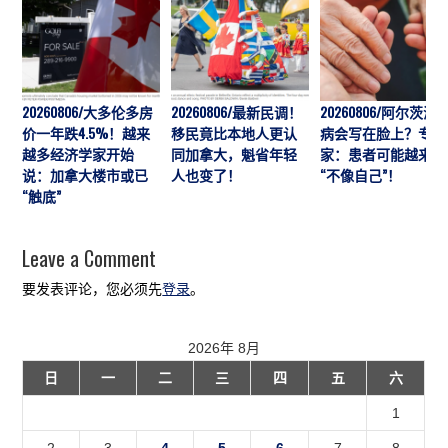
20260806/大多伦多房
20260806/最新民调！
20260806/阿尔茨海
价一年跌4.5%！越来
移民竟比本地人更认
病会写在脸上？专
越多经济学家开始
同加拿大，魁省年轻
家：患者可能越来越
说：加拿大楼市或已
人也变了！
“不像自己”！
“触底”
Leave a Comment
要发表评论，您必须先
登录
。
2026年 8月
日
一
二
三
四
五
六
1