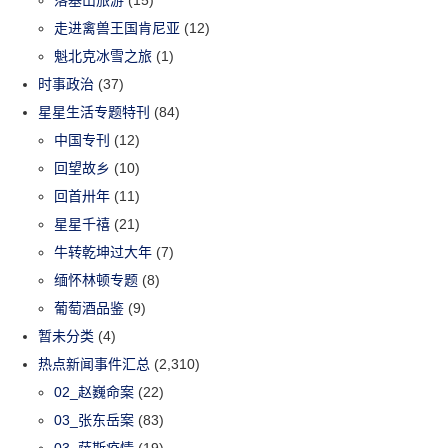
落基山旅游
(15)
走进禽兽王国肯尼亚
(12)
魁北克冰雪之旅
(1)
时事政治
(37)
星星生活专题特刊
(84)
中国专刊
(12)
回望故乡
(10)
回首卅年
(11)
星星千禧
(21)
牛转乾坤过大年
(7)
缅怀林顿专题
(8)
葡萄酒品鉴
(9)
暂未分类
(4)
热点新闻事件汇总
(2,310)
02_赵巍命案
(22)
03_张东岳案
(83)