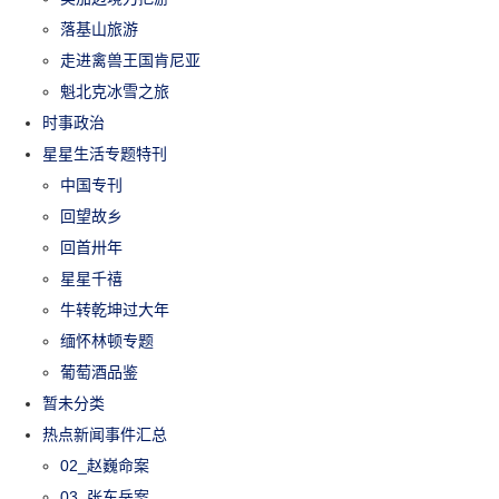
落基山旅游
走进禽兽王国肯尼亚
魁北克冰雪之旅
时事政治
星星生活专题特刊
中国专刊
回望故乡
回首卅年
星星千禧
牛转乾坤过大年
缅怀林顿专题
葡萄酒品鉴
暂未分类
热点新闻事件汇总
02_赵巍命案
03_张东岳案