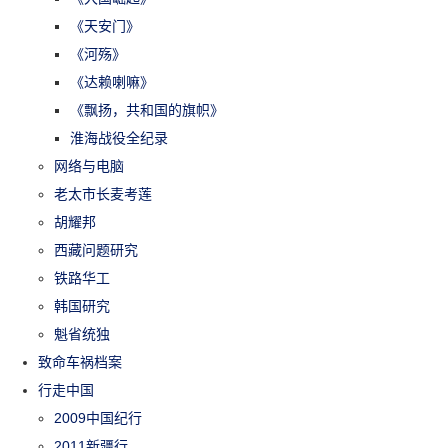
《天安门》
《河殇》
《达赖喇嘛》
《飘扬，共和国的旗帜》
淮海战役全纪录
网络与电脑
老太市长麦考莲
胡耀邦
西藏问题研究
铁路华工
韩国研究
魁省统独
致命车祸档案
行走中国
2009中国纪行
2011新疆行