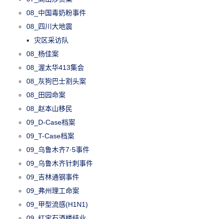
08_中国毒奶粉事件
08_四川大地震
灾区采访队
08_杨佳案
08_渥太华413集会
08_灰狗巴士割头案
08_田园命案
08_赵本山移民
09_D-Case档案
09_T-Case档案
09_乌鲁木齐7·5事件
09_乌鲁木齐针刺事件
09_吉林通钢事件
09_弗州理工命案
09_甲型流感(H1N1)
09_红宝石酒楼结业