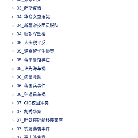
03_萨斯疫情
04_华裔女童溺毙
04_新疆杂技团员脱队
04_耿朝晖坠楼
05_人头税平反
05_渥京留学生惨案
05_蒋宇餐馆猝亡
05_许先海车祸
06_病童救助
06_蒋国兵事件
06_钟道昌车祸
07_CIC校园冲突
07_胡秀华案
07_醉驾撞碎新移民家庭
07_钓友遇袭事件
07_高山涉贪案