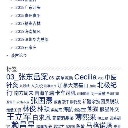
2015广东汕头
2015贵州贵阳
2017精彩吉林
2019海南椰风
2019深圳华为总部
2019石家庄
谈古论今
标签
03_张东岳案
Cecilia
中医
06_病童救助
PS3
北极纪
针灸
加拿大落基山
人头税
九段线
刑事案件
加航
行
南方周末
卡车司机
南海争端
同一首歌
双重国籍
圣诞灯屋
张国焘
新疆杂技团员脱队
成吉思汗
摩托党
圣诞节
安省市选
林俊
林顿
熊猫
熊猫外交
海航
温家宝
最低工资
栾菊杰
王立军
薄熙来
白求恩
葡萄酒品鉴
薄瓜瓜
调查研
赖昌星
马格诺塔
跨国抚养
陈敏
究
软实力
麦考
邹至蕙