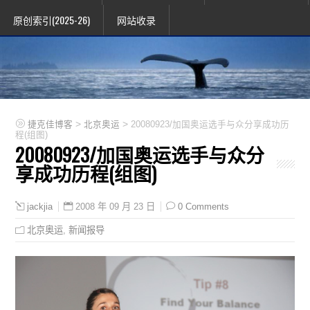
原创索引(2025-26)
网站收录
>
>
捷克佳博客
北京奥运
20080923/加国奥运选手与众分享成功历
程(组图)
20080923/加国奥运选手与众分
享成功历程(组图)
2008 年 09 月 23 日
0 Comments
jackjia
北京奥运
,
新闻报导