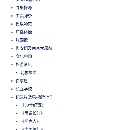
寻根探源
工具辞条
巴以冲突
广播体操
张国焘
慰安妇及南京大屠杀
文化中国
旅游资讯
北极探险
白求恩
私立学校
纪录片及电视解说词
《30年纪事》
《再说长江》
《坦克人》
《大国崛起》