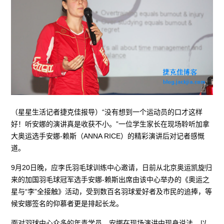
（星星生活记者捷克佳报导）“没有想到一个运动员的口才这样
好！听安娜的演讲真是收获不小。”一位学生家长在现场聆听加拿
大奥运选手安娜-赖斯（ANNA RICE）的精彩演讲后对记者感慨
道。
9月20日晚，应李氏羽毛球训练中心邀请，日前从北京奥运凯旋归
来的加国羽毛球冠军选手安娜-赖斯出席由该中心举办的《奥运之
星与“李”全接触》活动，受到数百名羽球爱好者及市民的追捧，等
候安娜签名的仰慕者更是排起长龙。
面对羽球中心众多的年青学员，安娜在现场演讲中现身说法，以