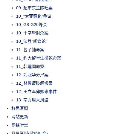
09_超市东主陈旺案
10_“太亚裔化”争议
10_G8-G20峰会
10_十字弩射杀案
10_法登“间谍论”
11_包子铺命案
11_约大留学生柳乾命案
11_韩建国命案
12_刘冠华分尸案
12_林俊遭肢解惨案
12_王立军薄熙来事件
13_南方周末风波
移民写照
网站更新
网络学堂
背景资料(政经社会)