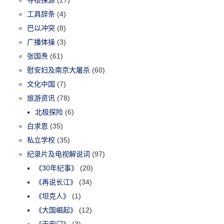
寻根探源
(27)
工具辞条
(4)
巴以冲突
(8)
广播体操
(3)
张国焘
(61)
慰安妇及南京大屠杀
(60)
文化中国
(7)
旅游资讯
(78)
北极探险
(6)
白求恩
(35)
私立学校
(35)
纪录片及电视解说词
(97)
《30年纪事》
(20)
《再说长江》
(34)
《坦克人》
(1)
《大国崛起》
(12)