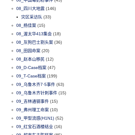
08_中国毒奶粉事件
(43)
08_四川大地震
(146)
灾区采访队
(33)
08_杨佳案
(15)
08_渥太华413集会
(18)
08_灰狗巴士割头案
(36)
08_田园命案
(20)
08_赵本山移民
(12)
09_D-Case档案
(47)
09_T-Case档案
(199)
09_乌鲁木齐7·5事件
(63)
09_乌鲁木齐针刺事件
(15)
09_吉林通钢事件
(15)
09_弗州理工命案
(10)
09_甲型流感(H1N1)
(52)
09_红宝石酒楼结业
(16)