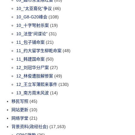
09_超市东主陈旺案
(85)
10_“太亚裔化”争议
(46)
10_G8-G20峰会
(108)
10_十字弩射杀案
(19)
10_法登“间谍论”
(31)
11_包子铺命案
(21)
11_约大留学生柳乾命案
(48)
11_韩建国命案
(50)
12_刘冠华分尸案
(27)
12_林俊遭肢解惨案
(49)
12_王立军薄熙来事件
(130)
13_南方周末风波
(14)
移民写照
(45)
网站更新
(10)
网络学堂
(21)
背景资料(政经社会)
(17,163)