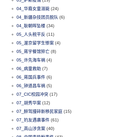
03_萨斯疫情
(19)
04_华裔女童溺毙
(24)
04_新疆杂技团员脱队
(6)
04_耿朝晖坠楼
(34)
05_人头税平反
(11)
05_渥京留学生惨案
(4)
05_蒋宇餐馆猝亡
(8)
05_许先海车祸
(4)
06_病童救助
(7)
06_蒋国兵事件
(6)
06_钟道昌车祸
(5)
07_CIC校园冲突
(17)
07_胡秀华案
(12)
07_醉驾撞碎新移民家庭
(15)
07_钓友遇袭事件
(61)
07_高山涉贪案
(40)