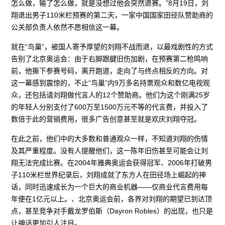
怎么做，输了怎么做，就是没想过他会突然退赛。”8月19日，刘
翔退出男子110米栏预赛的第二天，一家中国国家田径队赞助商的
公关部负责人依然不愿相信这一幕。
就在“鸟巢”，被国人寄予厚望的刘翔不战而退，以最戏剧性的方式
告别了北京奥运会：由于右脚跟腱旧伤加剧，在预赛第二枪鸣响
前，他撕下参赛号码，离开跑道，走向了与终点相反的方向。对
这一幕感到震惊的，不止“鸟巢”内9万多名持票观众和数亿电视观
众，还包括请刘翔做代言人的12个赞助商。他们为这个刚满25岁
的年轻人分别支付了600万至1500万元不等的代言费，并投入了
数倍于此的营销费用，很多广告创意甚至就是欢庆刘翔夺冠。
在此之前，他们中的大多数和普通观众一样，不知道刘翔的伤情
及其严重程度。没有人提醒他们，这一陈年旧伤甚至可能会让刘
翔无法完成比赛。在2004年雅典奥运会获得冠军、2006年打破男
子110米栏世界纪录后，刘翔成就了东方人在田径场上崛起的神
话，同时迅速成长为一个巨大的商业机器——仅商业代言费用每
年便在1亿元以上。、北京奥运会前，各界对刘翔的期望已到达顶
点，甚至竞争对手戴龙罗伯斯（Dayron Robles）的出现，也只是
让神话更加引人注目。