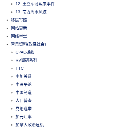
12_王立军薄熙来事件
13_南方周末风波
移民写照
网站更新
网络学堂
背景资料(政经社会)
CPAC拨款
RV调研系列
TTC
中加关系
中医争论
中国制造
人口普查
党魁选举
加元汇率
加拿大政治危机