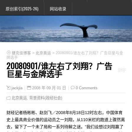
原创索引(2025-26)
网站收录
>
>
捷克佳博客
北京奥运
20080901/谁左右了刘翔？广告巨星与金
牌选手
20080901/谁左右了刘翔？广告
巨星与金牌选手
2008 年 09 月 01 日
0 Comments
jackjia
北京奥运
,
背景资料(政经社会)
财经记者杨彬彬、赵剑飞／2008年8月18日12时左右，中国体育
史上最具商业价值的运动员之一刘翔，从110米栏的跑道上骤然离
去，留下了一个未了局和一系列待解之谜。“我们设想过刘翔赢了