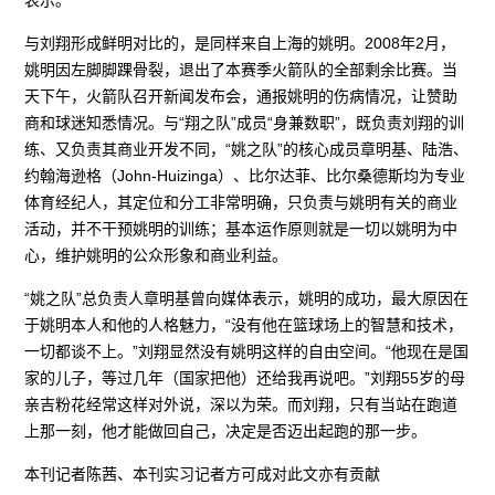
与刘翔形成鲜明对比的，是同样来自上海的姚明。2008年2月，
姚明因左脚脚踝骨裂，退出了本赛季火箭队的全部剩余比赛。当
天下午，火箭队召开新闻发布会，通报姚明的伤病情况，让赞助
商和球迷知悉情况。与“翔之队”成员“身兼数职”，既负责刘翔的训
练、又负责其商业开发不同，“姚之队”的核心成员章明基、陆浩、
约翰海逊格（John-Huizinga）、比尔达菲、比尔桑德斯均为专业
体育经纪人，其定位和分工非常明确，只负责与姚明有关的商业
活动，并不干预姚明的训练；基本运作原则就是一切以姚明为中
心，维护姚明的公众形象和商业利益。
“姚之队”总负责人章明基曾向媒体表示，姚明的成功，最大原因在
于姚明本人和他的人格魅力，“没有他在篮球场上的智慧和技术，
一切都谈不上。”刘翔显然没有姚明这样的自由空间。“他现在是国
家的儿子，等过几年（国家把他）还给我再说吧。”刘翔55岁的母
亲吉粉花经常这样对外说，深以为荣。而刘翔，只有当站在跑道
上那一刻，他才能做回自己，决定是否迈出起跑的那一步。
本刊记者陈茜、本刊实习记者方可成对此文亦有贡献