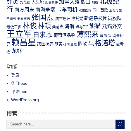
北极纪
针灸
加拿大落基山
人头税
九段线
刑事案件
加航
行
南方周末
卡车司机
南海争端
同一首歌
双重国籍
圣诞灯屋
张国焘
新疆杂技团员脱队
成吉思汗
摩托党
圣诞节
安省市选
林俊
林顿
熊猫
熊猫外交
海航
温家宝
最低工资
栾菊杰
王立军
薄熙来
白求恩
葡萄酒品鉴
薄瓜瓜
调查研
赖昌星
马格诺塔
跨国抚养
陈敏
究
软实力
麦考
邹至蕙
龙虾
莲
功能
登录
条目feed
评论feed
WordPress.org
搜索