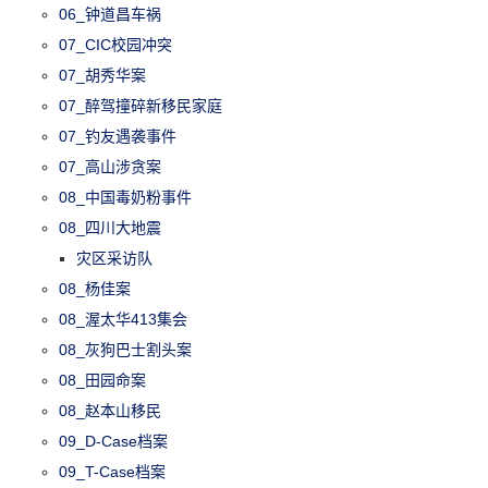
06_钟道昌车祸
07_CIC校园冲突
07_胡秀华案
07_醉驾撞碎新移民家庭
07_钓友遇袭事件
07_高山涉贪案
08_中国毒奶粉事件
08_四川大地震
灾区采访队
08_杨佳案
08_渥太华413集会
08_灰狗巴士割头案
08_田园命案
08_赵本山移民
09_D-Case档案
09_T-Case档案