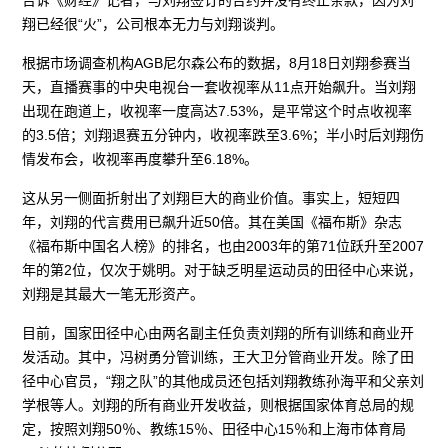
翔已经很“火”，公司根本无力与刘翔谈判。
根据市场调查机构AGB尼尔森公布的数据，8月18日刘翔参赛当
天，直播赛事的中央电视台一套收视率从11点开始飙升。当刘翔
出现在跑道上，收视率一度高达7.53%，是平常这个时点收视率
的3.5倍；刘翔退赛五分钟内，收视率跌至3.6%；半小时后刘翔伤
情发布会，收视率再度攀升至6.18%。
这从另一侧面折射出了刘翔巨大的商业价值。事实上，短短四
年，刘翔的代言费用已飙升近50倍。其在美国《福布斯》杂志
《福布斯中国名人榜》的排名，也由2003年的第71位跃升至2007
年的第2位，仅次于姚明。对于缺乏明星运动员的田径中心来说，
刘翔是其最大一笔无形资产。
目前，国家田径中心由两名副主任负责刘翔的所有训练和商业开
发活动。其中，冯树勇分管训练，王大卫分管商业开发。除了田
径中心官员，“翔之队”的其他成员还包括刘翔教练孙海平和父亲刘
学根等人。刘翔的所有商业开发收益，则根据国家体育总局的规
定，按照刘翔50％、教练15％、田径中心15％和上海市体育局