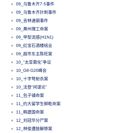
09_乌鲁木齐7·5事件
09_乌鲁木齐针刺事件
09_吉林通钢事件
09_弗州理工命案
09_甲型流感(H1N1)
09_红宝石酒楼结业
09_超市东主陈旺案
10_“太亚裔化”争议
10_G8-G20峰会
10_十字弩射杀案
10_法登“间谍论”
11_包子铺命案
11_约大留学生柳乾命案
11_韩建国命案
12_刘冠华分尸案
12_林俊遭肢解惨案