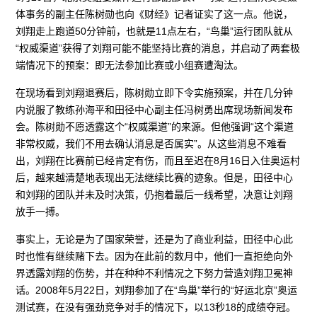
体事务的副主任陈树勋也向《财经》记者证实了这一点。他说，
刘翔走上跑道50分钟前，也就是11点左右，“鸟巢”运行团队就从
“权威渠道”获得了刘翔可能不能坚持比赛的消息，并启动了两套极
端情况下的预案：即无法参加比赛或小组赛遭淘汰。
在现场看到刘翔退赛后，陈树勋立即下令实施预案，并在几分钟
内说服了教练孙海平和田径中心副主任冯树勇出席现场新闻发布
会。陈树勋不愿透露这个“权威渠道”的来源。但他强调“这个渠道
非常权威，我们不用去确认消息是否属实”。从这些消息不难看
出，刘翔在比赛前已经肯定有伤，而且至迟在8月16日入住奥运村
后，越来越清楚地表现出无法继续比赛的迹象。但是，田径中心
和刘翔的团队并未及时决策，仍抱着最后一线希望，决意让刘翔
放手一搏。
事实上，无论是为了国家荣誉，还是为了商业利益，田径中心此
时也惟有继续赌下去。因为在此前的数月中，他们一直拒绝向外
界透露刘翔的伤势，并在种种不利情况之下努力营造刘翔卫冕神
话。2008年5月22日，刘翔参加了在“鸟巢”举行的“好运北京”奥运
测试赛，在没有强劲竞争对手的情况下，以13秒18的成绩夺冠。