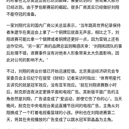
的形象在北京奥运会前已达到巅峰，需要达到的广告效果大部分
已经达到。由于罗伯斯赛前的崛起，很多厂商其实已经做好刘翔
不能夺冠的准备。
一家刘翔代言的国内厂商公关总监表示，“当年跳高世界纪录保持
者朱建华在奥运会上拿了一个铜牌后就杳无声息，相比之下，刘
翔退赛可能比拿一个银牌或者铜牌还更好一点，因为营销上还有
运作空间。”另一家厂商的品牌总监则略感庆幸：“刘翔和团队的事
后处理不错，退赛事件没有对他本人形象带来太大负面影响，因
此对公司的影响不大。”
不过，刘翔的商业价值已开始迅速贬值。北京奥运经济研究会专
家委员会主任纪宁在接受《财经》记者采访时指出：“体育明星代
言讲究的就是冠军效应，没有亚军效应。”就在刘翔退赛数小时
后，耐克即连夜决定更换平面和电视广告。其新版平面广告的主
角依然是刘翔，广告语变成了“爱运动，即使它伤了你的心”。当天
晚间，耐克在中央电视台奥运直播节目间的电视广告，主角从刘
翔换成了一个盯着电视看篮球的小孩。伊利也在刘翔退赛第二
天，将其在央视播放的广告变成了以跳水冠军郭晶晶为主角。