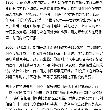
1980年，耐克进入中国之后，便开始在中国的体校和体育局挑选
资助有潜力的运动员。在退赛事件发生前，刘翔堪称耐克在中国
最为成功的一笔投资。2002年，耐克与19岁的刘翔签约，此前一
年8月，刘翔夺得自己第一个世界冠军——世界大学生运动会冠
军。此后，耐克开始为刘翔设计跑鞋，并组建了一个20人的团队
专门服务刘翔。刘翔每次在国外参加比赛，耐克都会派人在现场
第一时间向公司汇报。
2006年7月12日，刘翔在瑞士洛桑打破男子110米栏世界记录时，
耐克市场部员工王瑶就坐在教练孙海平的身边。“约见刘翔，一定
要联系耐克中国，这是行业皆知的规则。”《中国联合商报》记者
闫蓓在一篇报道中写道，“小到刘翔穿什么衣服，大到接受谁的采
访，做什么对外宣传，耐克中国都事无巨细。”耐克员工在谈及与
刘翔关系时，并不避讳甚至乐于强调刘翔之于耐克的重要。
由于这种特殊关系，耐克不仅签约费用远低于其他赞助商，而且
可以以定制“刘翔鞋”为由，邀请刘翔师徒赴美进行一周的“商务旅
行”，连广告拍摄时间也比其他企业充裕。耐克之外的公司在与刘
翔合作时，则难以享受到特殊待遇。一家刘翔代言品牌的负责人
告诉《财经》记者，与刘翔签订的合约并没有终止条款，因为刘