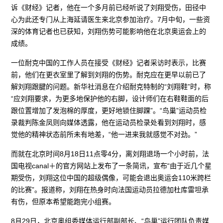
诉《财经》记者，他在一个多月前已经听说了刘翔受伤，田径中
心为此还专门从上海延请医生来北京参加治疗。7月中旬，一些资
深的体育记者也已获知，刘翔伤势可能影响他在北京奥运会上的
成绩。
一位耐克中国的工作人员在接受《财经》记者采访时表示，比赛
前，他们在更衣室里了解到刘翔的伤势。耐克应在更早以前已了
解刘翔跟腱的问题。新华社消息在介绍耐克特制的“刘翔鞋”时，称
“应刘翔要求，为更多地保护他的右脚，设计师们在右鞋鞋面的后
跟位置增加了发泡棉的厚度，更好地锁住脚踝”。“鸟巢”运动员检
录裁判陈金凤则向媒体透露，他在运动员检录处看到刘翔时，感
觉他的精神状态前所未有地差，“他一进来我就感觉不对劲。”
而就在北京时间8月18日11点零4分，离刘翔退场一个小时前，法
国电视canal＋的官方网站上发布了一条简讯，宣布“由于近几个星
期受伤，刘翔这位中国的超级偶像，可能会退出奥运会110米跨栏
的比赛”。报道称，刘翔在热身时向法国运动员拉德加杜库雷坦承
有伤，但原本希望能跑完小组赛。
8月29日，北京奥组委媒体运行部副部长、“鸟巢”运行团队负责媒