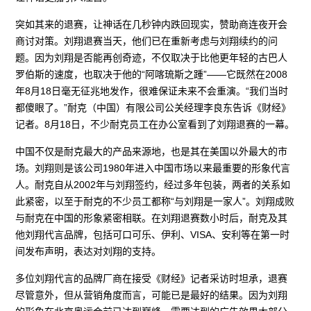
突如其来的退赛，让神话在几秒钟内跌回现实，赞助商连夜开会
商讨对策。刘翔退赛当天，他们已在重新考虑与刘翔续约的问
题。因为刘翔是否能再创奇迹，不仅取决于比他更年轻的古巴人
罗伯斯的速度，也取决于他的“阿喀琉斯之踵”——它既然在2008
年8月18日毫无征兆地发作，很难保证未来不会重演。“我们当时
都傻眼了。”耐克（中国）有限公司公关经理李良东告诉《财经》
记者。8月18日，不少耐克员工在办公室看到了刘翔退赛的一幕。
中国不仅是耐克最大的产品来源地，也是其在美国以外最大的市
场。刘翔则是该公司1980年进入中国市场以来最重要的形象代言
人。耐克自从2002年与刘翔签约，经过多年包装，两者的关系如
此紧密，以至于耐克的不少员工都称“与刘翔是一家人”。刘翔成败
与耐克在中国的形象紧密相联。在刘翔退赛数小时后，耐克及其
他刘翔代言品牌，包括可口可乐、伊利、VISA、安利等在第一时
间发布声明，表达对刘翔的支持。
多位刘翔代言的品牌厂商在接受《财经》记者采访时坦承，退赛
尽管意外，但从营销角度而言，可能已是最好的结果。因为刘翔