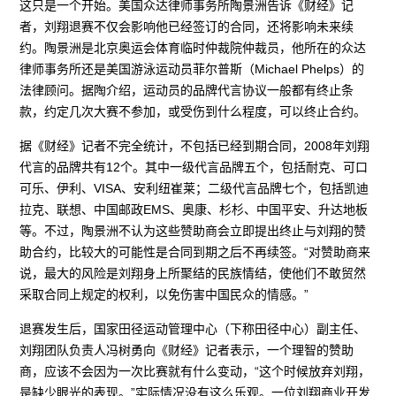
这只是一个开始。美国众达律师事务所陶景洲告诉《财经》记
者，刘翔退赛不仅会影响他已经签订的合同，还将影响未来续
约。陶景洲是北京奥运会体育临时仲裁院仲裁员，他所在的众达
律师事务所还是美国游泳运动员菲尔普斯（Michael Phelps）的
法律顾问。据陶介绍，运动员的品牌代言协议一般都有终止条
款，约定几次大赛不参加，或受伤到什么程度，可以终止合约。
据《财经》记者不完全统计，不包括已经到期合同，2008年刘翔
代言的品牌共有12个。其中一级代言品牌五个，包括耐克、可口
可乐、伊利、VISA、安利纽崔莱；二级代言品牌七个，包括凯迪
拉克、联想、中国邮政EMS、奥康、杉杉、中国平安、升达地板
等。不过，陶景洲不认为这些赞助商会立即提出终止与刘翔的赞
助合约，比较大的可能性是合同到期之后不再续签。“对赞助商来
说，最大的风险是刘翔身上所聚结的民族情结，使他们不敢贸然
采取合同上规定的权利，以免伤害中国民众的情感。”
退赛发生后，国家田径运动管理中心（下称田径中心）副主任、
刘翔团队负责人冯树勇向《财经》记者表示，一个理智的赞助
商，应该不会因为一次比赛就有什么变动，“这个时候放弃刘翔，
是缺少眼光的表现。”实际情况没有这么乐观。一位刘翔商业开发