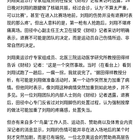
刘翔奥运诊疗专家组成员则在接受《财经》记者采访时透露，16
日晚对刘翔的跟腱做了核磁共振，经过会诊，认为“不算太严重，
可以比赛”，甚至“在进入比赛场地前，刘翔的伤势并没有退赛时表
现的那么疼”。但出人意料的是，第一枪有人抢跑后，刘翔不堪疼
痛离场。田径中心副主任王大卫在接受《财经》记者采访时明确
表示，退赛不可能是团队的决定，而是运动员自己伤情所迫、非
常自然的决定。
刘翔奥运诊疗专家组成员、北医三院运动医学研究所教授田得祥
告诉《财经》记者：“这是一个突然事故。当时（在看台上）看到
刘翔试跑了一趟后，一瘸一拐，我就说完了。”据田得祥教授分
析，有可能是刘翔做准备活动时，某一个动作突然发力加重了病
情。但他同时表示，像刘翔这种病情突然加重到如此地步，并不
多见。另一位刘翔团队的内部人士则向《财经》记者透露，退赛
后，田径中心专门反省过对刘翔脚伤的处置过程，认为强制按摩
的做法可能加重了刘翔的疼痛感，处置失当。
但亦有来自多个“鸟巢”工作人员、运动员、赞助商以及体育业内资
深记者的消息显示，刘翔的伤情可能并非在进入场地后的某个时
刻才突然加剧，而是已有端倪。一位北京奥运会的赞助商高层告