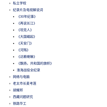
私立学校
纪录片及电视解说词
《30年纪事》
《再说长江》
《坦克人》
《大国崛起》
《天安门》
《河殇》
《达赖喇嘛》
《飘扬，共和国的旗帜》
淮海战役全纪录
网络与电脑
老太市长麦考莲
胡耀邦
西藏问题研究
铁路华工