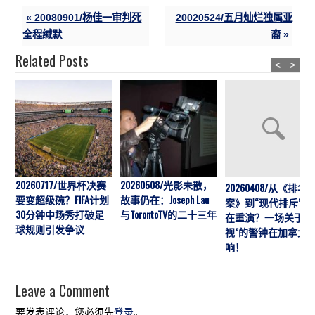
« 20080901/杨佳一审判死
20020524/五月灿烂独属亚
全程缄默
裔 »
Related Posts
<
>
20260717/世界杯决赛
20260508/光影未散，
20260408/从《排华
要变超级碗？FIFA计划
故事仍在：Joseph Lau
案》到“现代排斥”历
30分钟中场秀打破足
与TorontoTV的二十三年
在重演？一场关于“
球规则引发争议
视”的警钟在加拿大
响！
Leave a Comment
要发表评论，您必须先
登录
。