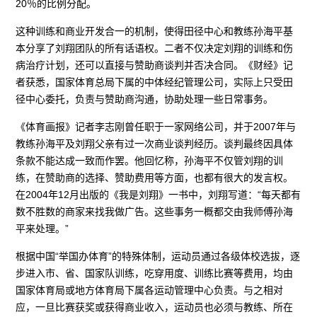
20％的比例分配。
这种训练和商业开发合一的机制，使得田径中心和教练孙海平基
本分享了刘翔团队的所有话语权。二者不仅决定刘翔的训练和伤
病治疗计划，还可以直接与赞助商谈判并否决合同。《财经》记
者获悉，国家体育总局下属的中体经纪管理公司，实际上只受田
径中心委托，负责与赞助商沟通，协助处理一些日常事务。
《体育画报》记者李志刚曾任职于一家网络公司，并于2007年与
教练孙海平及刘翔父亲有过一次商业谈判经历。谈判最终因具体
条款不能达成一致而作罢。他回忆称，孙海平不仅管刘翔的训
练，在赞助商的选择、赞助费用等方面，也都有很大的发言权。
在2004年12月出版的《我是刘翔》一书中，刘翔写道：“每天都有
数不胜数的商家来找我做广告。这些事务一概都交由我师傅孙海
平来处理。”
根据中国“举国办体育”的特殊体制，运动员通过各级体校选拔，逐
步进入市、省、国家队训练，吃穿用度、训练比赛等费用，均由
国家体育局或地方体育局下属各运动管理中心负责。与之相对
应，一旦比赛获奖或获得商业收入，运动员也必须与教练、所在