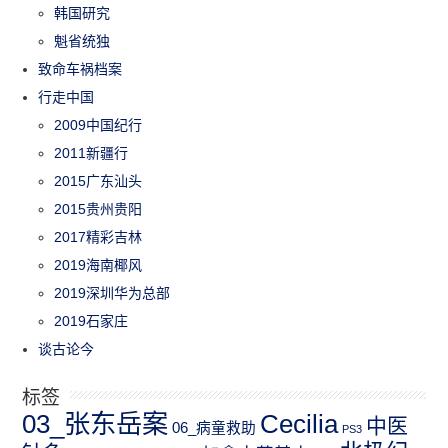
韩国研究
魁省统独
致命车祸档案
行走中国
2009中国纪行
2011新疆行
2015广东汕头
2015贵州贵阳
2017精彩吉林
2019海南椰风
2019深圳华为总部
2019石家庄
谈古论今
标签
03_张东岳案
Cecilia
中医
06_病童救助
PS3