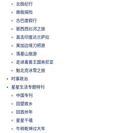
北极纪行
南极探险
古巴度假行
密西西比河之旅
直击印度达兰萨拉
美加边境刀把游
落基山旅游
走进禽兽王国肯尼亚
魁北克冰雪之旅
时事政治
星星生活专题特刊
中国专刊
回望故乡
回首卅年
星星千禧
牛转乾坤过大年