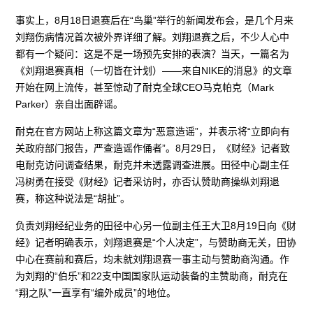
事实上，8月18日退赛后在“鸟巢”举行的新闻发布会，是几个月来
刘翔伤病情况首次被外界详细了解。刘翔退赛之后，不少人心中
都有一个疑问：这是不是一场预先安排的表演？当天，一篇名为
《刘翔退赛真相（一切皆在计划）——来自NIKE的消息》的文章
开始在网上流传，甚至惊动了耐克全球CEO马克帕克（Mark
Parker）亲自出面辟谣。
耐克在官方网站上称这篇文章为“恶意造谣”，并表示将“立即向有
关政府部门报告，严查造谣作俑者”。8月29日，《财经》记者致
电耐克访问调查结果，耐克并未透露调查进展。田径中心副主任
冯树勇在接受《财经》记者采访时，亦否认赞助商操纵刘翔退
赛，称这种说法是“胡扯”。
负责刘翔经纪业务的田径中心另一位副主任王大卫8月19日向《财
经》记者明确表示，刘翔退赛是“个人决定”，与赞助商无关，田协
中心在赛前和赛后，均未就刘翔退赛一事主动与赞助商沟通。作
为刘翔的“伯乐”和22支中国国家队运动装备的主赞助商，耐克在
“翔之队”一直享有“编外成员”的地位。