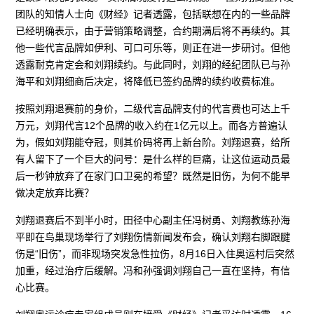
团队的知情人士向《财经》记者透露，包括联想在内的一些品牌
已经明确表示，由于营销策略调整，合约期满后将不再续约。其
他一些代言品牌如伊利、可口可乐等，则正在进一步研讨。但他
透露耐克肯定会和刘翔续约。与此同时，刘翔的经纪团队已与孙
海平和刘翔细商后决定，将降低已签约品牌的续约收费标准。
按照刘翔退赛前的身价，二级代言品牌支付的代言费也可达上千
万元，刘翔代言12个品牌的收入约在1亿元以上。而各方普遍认
为，假如刘翔能夺冠，则其价码将再上新台阶。刘翔退赛，给所
有人留下了一个巨大的问号：是什么样的巨痛，让这位运动员最
后一秒钟放弃了在家门口卫冕的希望？既然是旧伤，为何不能早
做决定放弃比赛？
刘翔退赛后不到半小时，田径中心副主任冯树勇、刘翔教练孙海
平即在鸟巢现场举行了刘翔伤情新闻发布会，确认刘翔右脚跟腱
伤是“旧伤”，而非现场突发急性拉伤，8月16日入住奥运村后突然
加重，经过治疗后缓解。冯和孙强调刘翔自己一直在坚持，有信
心比赛。