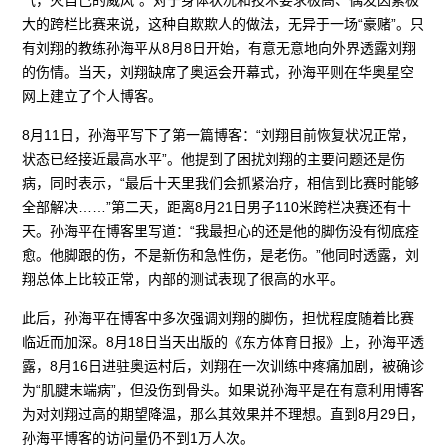
大的跨栏比赛来说，这种自欺欺人的做法，无异于一场“豪赌”。只
有刘翔的教练孙海平从8月8日开始，有意无意地向外界透露刘翔
的伤情。当天，刘翔缺席了奥运会开幕式，孙海平则在华奥星空
网上建立了个人博客。
8月11日，孙海平写下了第一篇博客：“刘翔目前恢复状况正常，
状态已经接近最高水平”。他提到了困扰刘翔的主要问题还是伤
病，同时表示，“最后十天里我们会抓紧治疗，相信到比赛时能够
全部解决……”第二天，距离8月21日男子110米跨栏决赛还有十
天。孙海平在博客里写道：“我最担心的还是他的脚伤没有彻底痊
愈。他脚跟的伤，不是新伤和急性伤，是老伤。”他同时透露，刘
翔总体上比较正常，内部的测试表现了很高的水平。
此后，孙海平在博客中多次强调刘翔的脚伤，担忧程度随着比赛
临近而加深。8月18日当天出版的《东方体育日报》上，孙海平透
露，8月16日进驻奥运村后，刘翔在一次训练中疼痛加剧，被确诊
为“肌腱末端病”，但没伤到骨头。如果说孙海平是在有意利用博客
为对刘翔过高的期望降温，那么其效果并不理想。直到8月29日，
孙海平博客的访问量仍不到1万人次。