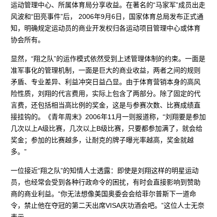
运动管理中心、所属体育局分享收益。在著名的“马家军”成员出走
风波和“田亮事件”后， 2006年9月6日，国家体育总局发布正式通
知，明确规定运动员的商业开发权归各运动项目管理中心或体育
协会所有。
显然，“翔之队”的运作模式依然受到上述管理体制的约束。一面是
准军事化的管理机制，一面是巨大的商业收益，两者之间的规则
矛盾、专业差异、利益冲突日益凸显。由于体育营销本身的高风
险性质，刘翔的代言费用，实际上包含了两部分。除了固定的代
言费，还包括相当高比例的奖金，这是与参赛次数、比赛成绩直
接挂钩的。《青年周末》2006年11月一则报道称，“刘翔要是参加
几次以上A级比赛，几次以上B级比赛，只要都参加满了，就会给
奖金；参加的比赛越多，让耐克的牌子曝光率越高，奖金就越
多。”
一位接近“翔之队”的知情人士透露：即使是刘翔这样的明星运动
员，也经常会受到各种行政命令的困扰，有时会直接影响到赞助
商的商业利益。“你无法想像美国奥委会会给菲尔普斯下一道命
令，禁止他在夺冠的第二天出席VISA庆功酒会吧。”这位人士无奈
表示。