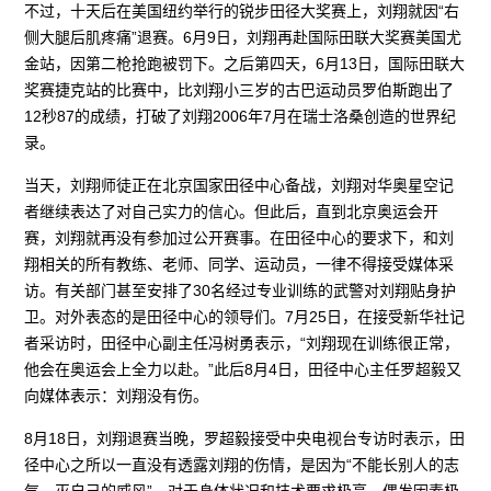
不过，十天后在美国纽约举行的锐步田径大奖赛上，刘翔就因“右
侧大腿后肌疼痛”退赛。6月9日，刘翔再赴国际田联大奖赛美国尤
金站，因第二枪抢跑被罚下。之后第四天，6月13日，国际田联大
奖赛捷克站的比赛中，比刘翔小三岁的古巴运动员罗伯斯跑出了
12秒87的成绩，打破了刘翔2006年7月在瑞士洛桑创造的世界纪
录。
当天，刘翔师徒正在北京国家田径中心备战，刘翔对华奥星空记
者继续表达了对自己实力的信心。但此后，直到北京奥运会开
赛，刘翔就再没有参加过公开赛事。在田径中心的要求下，和刘
翔相关的所有教练、老师、同学、运动员，一律不得接受媒体采
访。有关部门甚至安排了30名经过专业训练的武警对刘翔贴身护
卫。对外表态的是田径中心的领导们。7月25日，在接受新华社记
者采访时，田径中心副主任冯树勇表示，“刘翔现在训练很正常，
他会在奥运会上全力以赴。”此后8月4日，田径中心主任罗超毅又
向媒体表示：刘翔没有伤。
8月18日，刘翔退赛当晚，罗超毅接受中央电视台专访时表示，田
径中心之所以一直没有透露刘翔的伤情，是因为“不能长别人的志
气，灭自己的威风”。对于身体状况和技术要求极高、偶发因素极