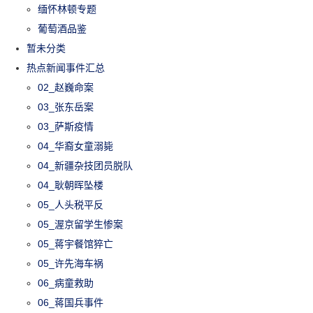
缅怀林顿专题
葡萄酒品鉴
暂未分类
热点新闻事件汇总
02_赵巍命案
03_张东岳案
03_萨斯疫情
04_华裔女童溺毙
04_新疆杂技团员脱队
04_耿朝晖坠楼
05_人头税平反
05_渥京留学生惨案
05_蒋宇餐馆猝亡
05_许先海车祸
06_病童救助
06_蒋国兵事件