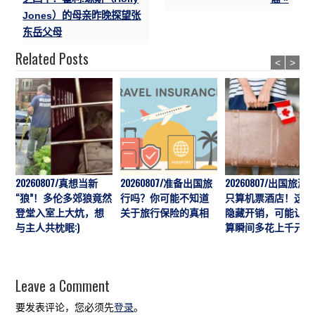
Jones）的母亲昨晚探望张
东岳父母
Related Posts
<
>
20260807/真想当新
20260807/准备出国旅
20260807/出国旅游
“狼”！多伦多郊狼竟然
行吗？你可能不知道
只算机票酒店！这7
登堂入室上大炕，想
关于旅行保险的真相
隐藏开销，可能让预
与主人共枕眠:)
算瞬间多花上千元
Leave a Comment
要发表评论，您必须先
登录
。