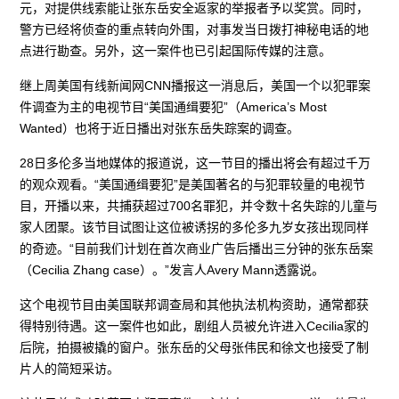
元，对提供线索能让张东岳安全返家的举报者予以奖赏。同时，
警方已经将侦查的重点转向外围，对事发当日拨打神秘电话的地
点进行勘查。另外，这一案件也已引起国际传媒的注意。
继上周美国有线新闻网CNN播报这一消息后，美国一个以犯罪案
件调查为主的电视节目“美国通缉要犯”（America’s Most
Wanted）也将于近日播出对张东岳失踪案的调查。
28日多伦多当地媒体的报道说，这一节目的播出将会有超过千万
的观众观看。“美国通缉要犯”是美国著名的与犯罪较量的电视节
目，开播以来，共捕获超过700名罪犯，并令数十名失踪的儿童与
家人团聚。该节目试图让这位被诱拐的多伦多九岁女孩出现同样
的奇迹。“目前我们计划在首次商业广告后播出三分钟的张东岳案
（Cecilia Zhang case）。”发言人Avery Mann透露说。
这个电视节目由美国联邦调查局和其他执法机构资助，通常都获
得特别待遇。这一案件也如此，剧组人员被允许进入Cecilia家的
后院，拍摄被撬的窗户。张东岳的父母张伟民和徐文也接受了制
片人的简短采访。