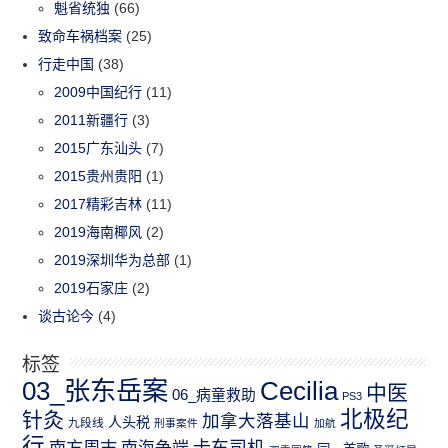
魁省统独
(66)
致命车祸档案
(25)
行走中国
(38)
2009中国纪行
(11)
2011新疆行
(3)
2015广东汕头
(7)
2015贵州贵阳
(1)
2017精彩吉林
(11)
2019海南椰风
(2)
2019深圳华为总部
(1)
2019石家庄
(2)
谈古论今
(4)
标签
03_张东岳案
Cecilia
中医
06_病童救助
PS3
北极纪
针灸
加拿大落基山
人头税
九段线
刑事案件
加航
行
南方周末
卡车司机