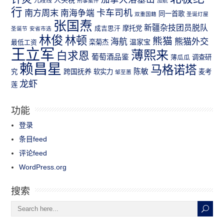
九段线
刑事案件
加航
行
南方周末
卡车司机
南海争端
同一首歌
双重国籍
圣诞灯屋
张国焘
新疆杂技团员脱队
成吉思汗
摩托党
圣诞节
安省市选
林俊
林顿
熊猫
熊猫外交
海航
温家宝
最低工资
栾菊杰
王立军
薄熙来
白求恩
葡萄酒品鉴
薄瓜瓜
调查研
赖昌星
马格诺塔
跨国抚养
陈敏
究
软实力
麦考
邹至蕙
龙虾
莲
功能
登录
条目feed
评论feed
WordPress.org
搜索