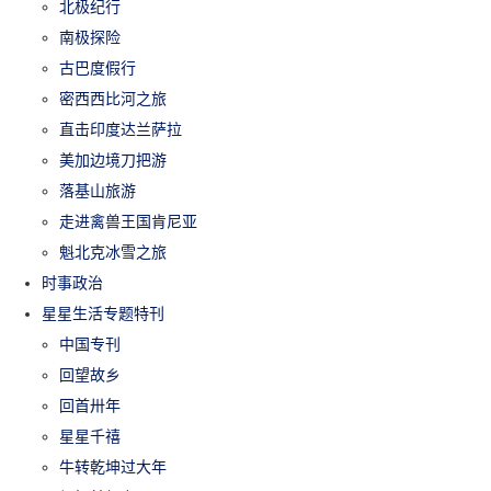
北极纪行
南极探险
古巴度假行
密西西比河之旅
直击印度达兰萨拉
美加边境刀把游
落基山旅游
走进禽兽王国肯尼亚
魁北克冰雪之旅
时事政治
星星生活专题特刊
中国专刊
回望故乡
回首卅年
星星千禧
牛转乾坤过大年