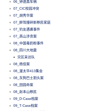
06_钟道昌车祸
07_CIC校园冲突
07_胡秀华案
07_醉驾撞碎新移民家庭
07_钓友遇袭事件
07_高山涉贪案
08_中国毒奶粉事件
08_四川大地震
灾区采访队
08_杨佳案
08_渥太华413集会
08_灰狗巴士割头案
08_田园命案
08_赵本山移民
09_D-Case档案
09_T-Case档案