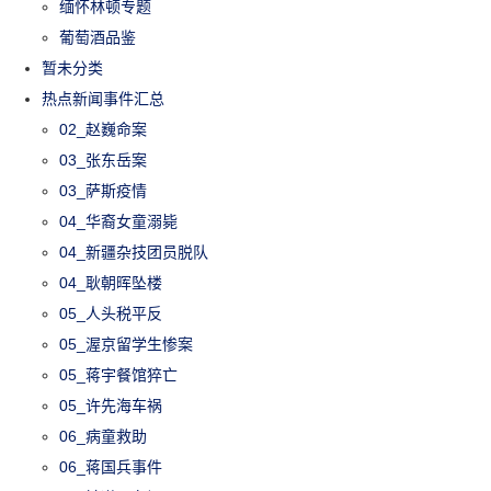
缅怀林顿专题
葡萄酒品鉴
暂未分类
热点新闻事件汇总
02_赵巍命案
03_张东岳案
03_萨斯疫情
04_华裔女童溺毙
04_新疆杂技团员脱队
04_耿朝晖坠楼
05_人头税平反
05_渥京留学生惨案
05_蒋宇餐馆猝亡
05_许先海车祸
06_病童救助
06_蒋国兵事件