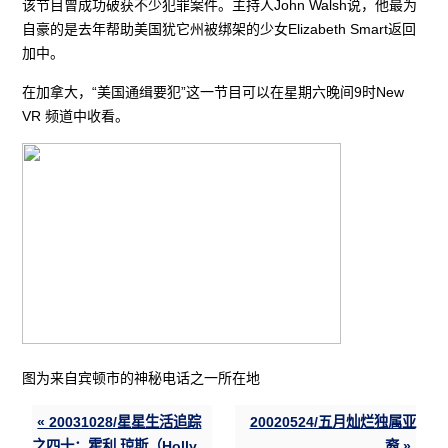
该节目曾成功破获不少犯罪案件。主持人John Walsh说，他最为
自豪的是去年帮助美国犹它州被绑架的少女Elizabeth Smart返回
加中。
在加拿大，“美国通缉要犯”这一节目可以在星期六晚间9时New
VR 频道中收看。
图为来自宾顿市的神秘电话之一所在地
« 20031028/星星生活追踪
20020524/五月灿烂独属亚
之四十：霍利.琼斯（Holly
裔 »