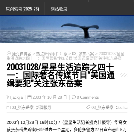
原创索引(2025-26)
网站收录
>
>
>
捷克佳博客
热点新闻事件汇总
03_张东岳案
20031028/星星
生活追踪之四十一：国际著名传媒节目“美国通缉要犯”关注张东岳案
20031028/星星生活追踪之四十
一：国际著名传媒节目“美国通
缉要犯”关注张东岳案
2003 年 10 月 28 日
0 Comments
jackjia
03_张东岳案
,
新闻报导
03_张东岳案
,
Cecilia
2003年10月28日 16时10分 /（星星生活记者捷克佳报导）华裔女
孩张东岳失踪案已经过去一个星期，多伦多警方27日宣布悬红5万