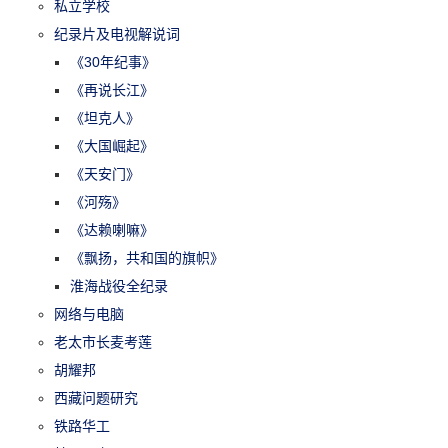
私立学校
纪录片及电视解说词
《30年纪事》
《再说长江》
《坦克人》
《大国崛起》
《天安门》
《河殇》
《达赖喇嘛》
《飘扬，共和国的旗帜》
淮海战役全纪录
网络与电脑
老太市长麦考莲
胡耀邦
西藏问题研究
铁路华工