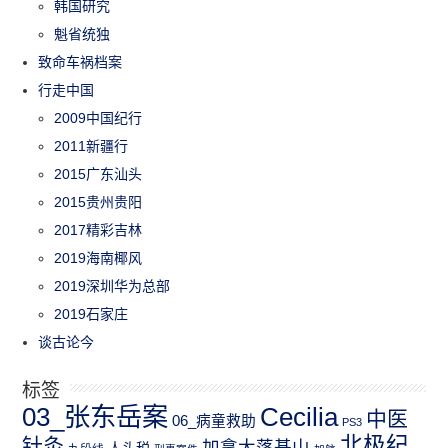
韩国研究
魁省统独
致命车祸档案
行走中国
2009中国纪行
2011新疆行
2015广东汕头
2015贵州贵阳
2017精彩吉林
2019海南椰风
2019深圳华为总部
2019石家庄
谈古论今
标签
03_张东岳案
Cecilia
中医
06_病童救助
PS3
北极纪
针灸
加拿大落基山
人头税