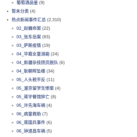
葡萄酒品鉴
(9)
暂未分类
(4)
热点新闻事件汇总
(2,310)
02_赵巍命案
(22)
03_张东岳案
(83)
03_萨斯疫情
(19)
04_华裔女童溺毙
(24)
04_新疆杂技团员脱队
(6)
04_耿朝晖坠楼
(34)
05_人头税平反
(11)
05_渥京留学生惨案
(4)
05_蒋宇餐馆猝亡
(8)
05_许先海车祸
(4)
06_病童救助
(7)
06_蒋国兵事件
(6)
06_钟道昌车祸
(5)