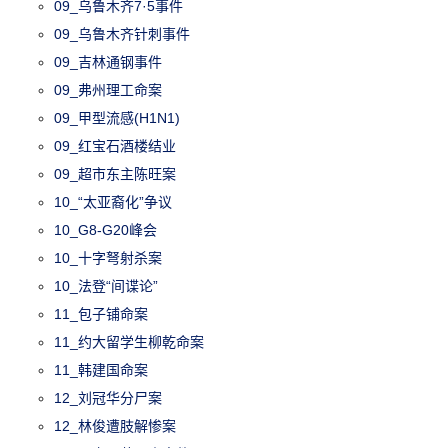
09_乌鲁木齐7·5事件
09_乌鲁木齐针刺事件
09_吉林通钢事件
09_弗州理工命案
09_甲型流感(H1N1)
09_红宝石酒楼结业
09_超市东主陈旺案
10_“太亚裔化”争议
10_G8-G20峰会
10_十字弩射杀案
10_法登“间谍论”
11_包子铺命案
11_约大留学生柳乾命案
11_韩建国命案
12_刘冠华分尸案
12_林俊遭肢解惨案