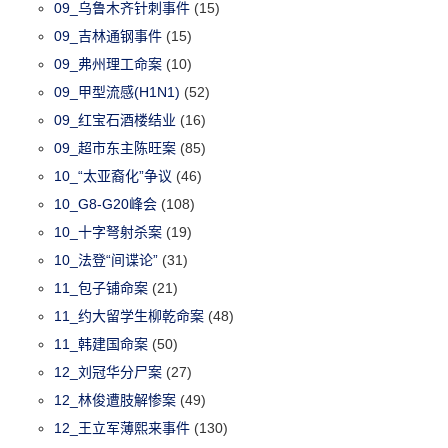
09_乌鲁木齐针刺事件
(15)
09_吉林通钢事件
(15)
09_弗州理工命案
(10)
09_甲型流感(H1N1)
(52)
09_红宝石酒楼结业
(16)
09_超市东主陈旺案
(85)
10_“太亚裔化”争议
(46)
10_G8-G20峰会
(108)
10_十字弩射杀案
(19)
10_法登“间谍论”
(31)
11_包子铺命案
(21)
11_约大留学生柳乾命案
(48)
11_韩建国命案
(50)
12_刘冠华分尸案
(27)
12_林俊遭肢解惨案
(49)
12_王立军薄熙来事件
(130)