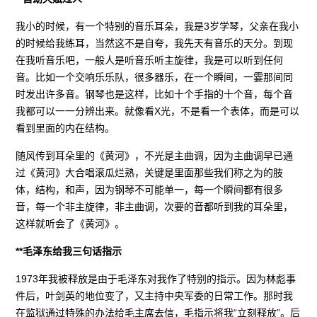
我小的时候，有一个特别的音乐耳朵，我是3岁学琴，父亲在我小
的时候给我练耳，当然这不是自夸，我先天有音乐的天分。到现
在我听音乐吧，一般人是听音乐听主旋律，我是可以听到任何
音。比如一个交响乐乐队，很多器乐，在一个瞬间，一霎那间同
时发出许多音。钢琴也是这样，比如十个手指的十个音，每个音
我都可以一一分辨出来。就像看X光，不是看一个表体，而是可以
看到里面的内在结构。
随风传到耳朵里的《黄河》，不光是主曲调，因为主曲调早已通
过《黄河》大合唱滚瓜烂熟，关键是里面那些我们称之为的肢
体，结构，和声，因为钢琴不可能单一，每一个瞬间都有很多
音，每一个非主旋律，非主曲调，次要的音都听到我的耳朵里，
这样就听会了《黄河》。
**毛泽东给我三句话指示
1973年我被释放是由于毛泽东对我作了特别的指示。因为林彪事
件后，叶剑英的地位变了，又主持中央军委的日常工作。那时我
在监狱通过特殊的办法给毛主席去信，毛指示将我“立刻释放”。后