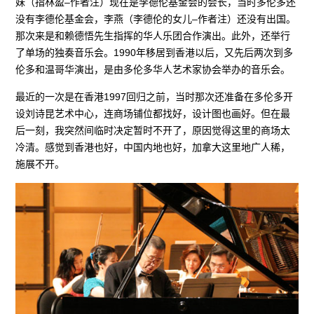
妹（指林盈–作者注）现在是李德伦基金会的会长，当时多伦多还
没有李德伦基金会，李燕（李德伦的女儿–作者注）还没有出国。
那次来是和赖德悟先生指挥的华人乐团合作演出。此外，还举行
了单场的独奏音乐会。1990年移居到香港以后，又先后两次到多
伦多和温哥华演出，是由多伦多华人艺术家协会举办的音乐会。
最近的一次是在香港1997回归之前，当时那次还准备在多伦多开
设刘诗昆艺术中心，连商场铺位都找好，设计图也画好。但在最
后一刻，我突然间临时决定暂时不开了，原因觉得这里的商场太
冷清。感觉到香港也好，中国内地也好，加拿大这里地广人稀，
施展不开。