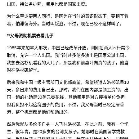
出国，持公务护照，费用也都是国家出资。
为什么至少要两人同行，是因为在当时的意识形态下，要相互看
着，怕滞留海外。当时叫叛逃，不过，现在已经不这样叫了。
**父母资助机票去看儿子
1985年来加拿大那次，中国已经改革开放，刚刚把两人同行禁令
取消，允许一个人出国。我当时赴多伦多演出是国家公派出国，
我想去洛杉矶看我的大儿子，那是我和前妻叶向真的孩子，他当
时在洛杉矶留学。
后来我和中国上级主管部门文化部商量，希望绕道去洛杉矶呆10
天，多出来的费用自己出。那时，我们在国内都是领工资的，出
国一趟的补助是30美元零花钱，其他费用是对方接待单位负担。
但我负担不起这绕圈子的费用，不过，我父母当时已经定居香
港，整个机票都是他们帮助出的。
然后我就从多伦多自身一人飞往洛杉矶。在此之前，我有一个学
生，很年青，是20多岁的台湾女孩子。她那时在美国留学或教