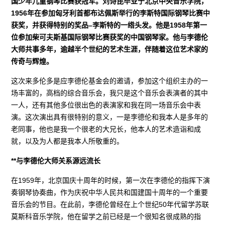
国少年儿童钢琴比赛获冠军。刘诗昆毕业于北京中央音乐学院，
1956年在参加匈牙利首都布达佩斯举行的李斯特国际钢琴比赛中
获奖，并获得特别的奖品–李斯特的一绺头发。他是1958年第一
位参加柴可夫斯基国际钢琴比赛获奖的中国钢琴家。他与李德伦
大师共事多年，逾越半个世纪的艺术生涯，伴随着这位艺术家的
传奇与辉煌。
这次来多伦多是应李德伦基金会的邀请，参加这个组织主办的一
场丰富的，高档的综合音乐会，我只是这个音乐会表演者的其中
一人，还有其他多位很出色的表演家和我在同一场音乐会中表
演。这次演出具有很特别的意义，一是李德伦和我本人是多年的
老同事，他也是我一个很老的大兄长，他本人的艺术造诣和成
就，以及为人都是我本人所敬重的。
**与李德伦大师关系源远流长
在1959年，北京国庆十周年的时候，第一次在李德伦的指挥下演
奏钢琴协奏曲，作为庆祝中华人民共和国建国十周年的一个重要
音乐会的节目。在此前，李德伦曾经在上个世纪50年代留学苏联
莫斯科音乐学院，他在留学之前已经是一个很知名很成熟的指