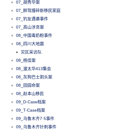
07_胡秀华案
07_醉驾撞碎新移民家庭
07_钓友遇袭事件
07_高山涉贪案
08_中国毒奶粉事件
08_四川大地震
灾区采访队
08_杨佳案
08_渥太华413集会
08_灰狗巴士割头案
08_田园命案
08_赵本山移民
09_D-Case档案
09_T-Case档案
09_乌鲁木齐7·5事件
09_乌鲁木齐针刺事件