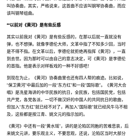
叫协奏曲，其实，严格说来，这首曲不应该叫钢琴协奏曲，而应
该叫钢琴组曲。
**以前对《黄河》是有些反感
其实以前我对《黄河》是有些反感的，在那以后就一直就没有
弹，也不想弹。就像李德伦大师，文革中指了不知多少回，当时
是不得不指。在文革以后，李德伦就拒绝再指挥《黄河》，一直
到去世。因为那时可以由自己的意志决定，可《黄河》是李德伦
的首指。他是表示对样板戏的一种不好感吧！
到现在为止，《黄河》协奏曲里也还有四人帮的痕迹。比如说，
“保卫黄河”中最后加的一段“东方红”和一段“国际歌”。《黄河大合
唱》是冼星海讲的中华民族的抗日，全民族，包括国民党，包括
共产党，各党各派，一切不做汉奸的中国人的共同抗日的歌曲，
但加入“东方红”就已经不对了，再加入“国际歌”就已经风牛马不相
及，这些都是按江青、姚文元的指示加的。
《黄河》中还有一段“黄水瑶”，讲的是沦陷区同胞的苦难悲哀，后
来姚文元讲，要乐观主义，不要悲观，还说，沦陷区当时大部分