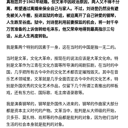
真相恋并于1962年结婚。但文革中因政治原因，两人又不得不分
离，希望通过离婚来保全自己与家人。不过，刘诗昆仍然没有避
免被关入牛棚，投进监狱的命运，被迫离开了自己钟爱的钢琴，
人生跌至谷底。狱中，刘诗昆利用前妻探监的机会，将一封千辛
万苦准备的上诉信转给毛泽东，他又荣幸地得到最高指示三句
话，从此人生再度转轨。
我是集两个特别的因素于一身，这在当时的中国是独一无二的。
当时是文革，文化大革命，按现在的说法应该是大革文化命。特
别是文革作为江青在文化方面等所导演的闹剧狂剧，在当时的中
国，几乎把所有古今中外的文化艺术都否定摧残毁灭。其中在音
乐艺术领域里，文革就是几乎全面否定古今中外的文化艺术，特
别是外国优秀的文化艺术作品，仅留下几个所谓江青推出的样板
戏，还有东方红、国际歌、毛主席语录歌等。
我是演奏钢琴的，钢琴是外国传入进来的，钢琴的作曲家大部分
都是资本主义时代的产物。文革当中，批判是从大师级的开始，
贝多芬、莫扎特、肖邦等的作品都是批判的对象，因为他们当时
生活的社会本身就是批判的对象。