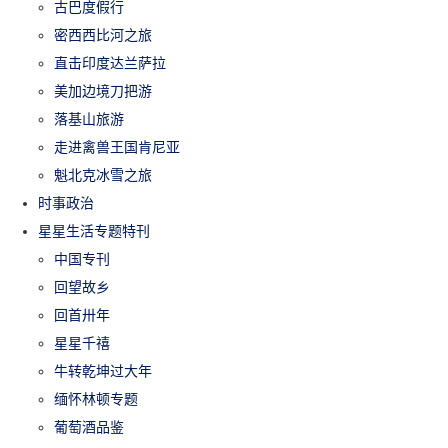
古巴度假行
密西西比河之旅
直击印度达兰萨拉
美加边境刀把游
落基山旅游
走进禽兽王国肯尼亚
魁北克冰雪之旅
时事政治
星星生活专题特刊
中国专刊
回望故乡
回首卅年
星星千禧
牛转乾坤过大年
缅怀林顿专题
葡萄酒品鉴