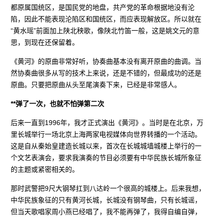
都原属国统区，是国民党的地盘，共产党的革命根据地没有沦
陷，因此不能表现沦陷区和国统区，而应表现解放区。所以就在
“黄水瑶”前面加上陕北秧歌，像陕北竹笛一般，这是姚文元的意
思，到现在还保留着。
《黄河》的原曲非常好听，协奏曲基本没有离开原曲的曲调。当
然协奏曲很多从写的技术上来说，还是不错的，但最成功的还是
原曲。只要把原曲从头至尾演奏下来，已经是非常感人。
**弹了一次，也就不怕弹第二次
后来一直到1996年，我才正式演出《黄河》。当时是在北京，万
里长城举行一场北京上海两家电视媒体向世界转播的一个活动。
这是自从秦始皇建造长城以来，首次在长城城墙城楼上举行的一
个文艺表演会，要求我演奏的节目必须要有中华民族长城所象征
的主题或紧密相关的。
那时武警把9尺大钢琴扛到八达岭一个很高的城楼上。后来我想，
中华民族象征的只有黄河长城，长城没有钢琴曲，只有长城谣，
但当天歌唱家周小燕已经唱了，我不能再弹了，我得自编自弹，