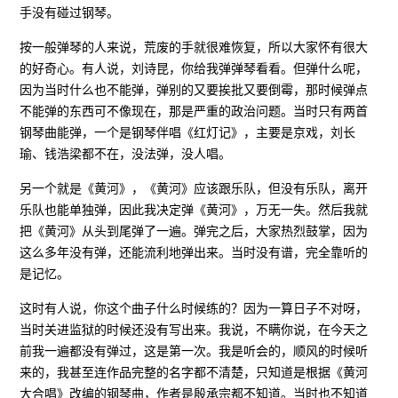
手没有碰过钢琴。
按一般弹琴的人来说，荒废的手就很难恢复，所以大家怀有很大
的好奇心。有人说，刘诗昆，你给我弹弹琴看看。但弹什么呢，
因为当时什么也不能弹，弹别的又要挨批又要倒霉，那时候弹点
不能弹的东西可不像现在，那是严重的政治问题。当时只有两首
钢琴曲能弹，一个是钢琴伴唱《红灯记》，主要是京戏，刘长
瑜、钱浩梁都不在，没法弹，没人唱。
另一个就是《黄河》，《黄河》应该跟乐队，但没有乐队，离开
乐队也能单独弹，因此我决定弹《黄河》，万无一失。然后我就
把《黄河》从头到尾弹了一遍。弹完之后，大家热烈鼓掌，因为
这么多年没有弹，还能流利地弹出来。当时没有谱，完全靠听的
是记忆。
这时有人说，你这个曲子什么时候练的？因为一算日子不对呀，
当时关进监狱的时候还没有写出来。我说，不瞒你说，在今天之
前我一遍都没有弹过，这是第一次。我是听会的，顺风的时候听
来的，我甚至连作品完整的名字都不清楚，只知道是根据《黄河
大合唱》改编的钢琴曲，作者是殷承宗都不知道。当时也不知道