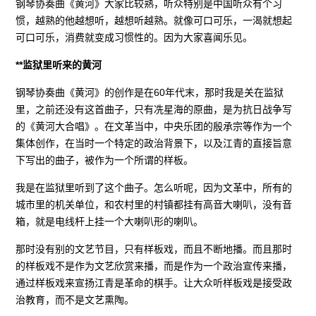
钢琴协奏曲《黄河》大家比较熟，听众特别是中国听众有个习
惯，越熟的他越想听，越想听越熟。就像可口可乐，一渴就想起
可口可乐，消费就变成习惯性的。因为大家喜闻乐见。
**监狱里听来的黄河
钢琴协奏曲《黄河》的创作是在60年代末，那时我是关在监狱
里，之前还没有这首曲子，只有冼星海的原曲，是为抗日战争写
的《黄河大合唱》。在文革当中，中央乐团的殷承宗等作为一个
集体创作，在当时一个特定的政治背景下，以及江青的直接旨意
下写出的曲子，被作为一个所谓的样板。
我是在监狱里听到了这个曲子。怎么听呢，因为文革中，所有的
城市里的机关单位，和农村里的村镇都挂有高音大喇叭，没有音
箱，就是电线杆上挂一个大喇叭形的喇叭。
那时没有别的文艺节目，只有样板戏，而且不断地播。而且那时
的样板戏不是作为文艺欣赏来播，而是作为一个政治宣传来播，
通过样板戏来宣扬江青是革命的棋手。让大众听样板戏是接受政
治教育，而不是文艺熏陶。