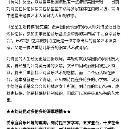
《黄河》反感，以及当年出国演出差一点滞留美国未归……日前
刘诗昆在多伦多接受包括星星生活等多家媒体在内的采访，言语
中透露出这位艺术大师鲜为人知的往事。
（星星生活特稿/捷克佳）蜚声国际乐坛的钢琴大师刘诗昆近日抵
达多伦多，参加由李德伦音乐基金会举办的第四届“中西荟萃音乐
会”。已过花甲之年的刘诗昆既是一位才华出众的钢琴艺术演奏
家，又是一位注重幼儿培养的钢琴艺术教育家。
刘诗昆的人生经历更是曲折坎坷，年轻时就获得国际钢琴比赛大
奖，曾经身为叶剑英元帅的女婿，文革中因政治原因被投入监
狱，复出后重新找回对音乐艺术的感情，而且至今仍活跃在舞
台，这本身就是一个奇迹。正如刘诗昆在多伦多的小学妹、现为
李德伦音乐基金会会长的林盈女士所说，刘诗昆的经历特殊，成
就也特殊，他是特殊材料制成的，因此可以说是极其特殊的艺术
家。
★★刘诗昆对多伦多的深厚感情★★
受家庭音乐环境的熏陶，刘诗昆三岁学琴，五岁登台，十岁在全