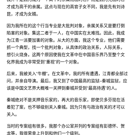
才成为高干的亲属。这点与现在的高官子女不同，我是先有刘诗
昆，才成为女婿。
因为我所在的这个行当专业是大批判对象，亲属关系又是要打倒
陷害的对象。集这二者于一人，在中国实在太难找。因此，我成
为江青一派要加害的对象。从大的方面，我这个专业，他们需要
抓一个典型，找一个批判对象，从具体的政治关系，人际关系，
想引火烧身。这两个原因使我在文革中在中国音乐界乃至整个文
化界我成为非常受到“重视”的一个对象。
后来，我被关入“牛棚”。在文革中，我的所有遭遇，江青都全部过
问，并亲自导演。最后，我又到了中国最高的监狱–秦城监狱，应
该是中国文艺界大概唯一关押到秦城并受到“最高待遇”的人。
秦城绝对不是关押音乐家的，再大的音乐家，即使贝多芬现在活
着犯了案，也不够级别关入秦城。因为只有与政治有关的才可以
关入。
当时的专案组有很多，我那个办公室并列的专案组有彭德怀、贺
龙等，我很荣幸上升到和他们一个级别。