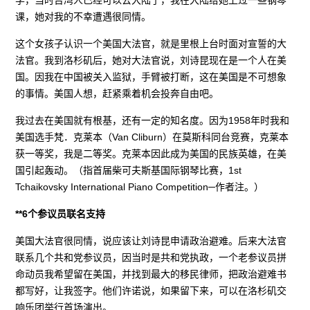
学，当时台湾人已经可以去大陆了，我在大陆给她上过一些钢琴
课，她对我的不幸遭遇很同情。
这个女孩子认识一个美国大法官，就是里根上台时面对宣誓的大
法官。我到洛杉矶后，她对大法官说，刘诗昆现在是一个人在美
国。因我在中国被关入监狱，手臂被打断，这在美国是不可想象
的事情。美国人想，赶紧乘着机会投奔自由吧。
我过去在美国就有根基，还有一定的知名度。因为1958年时我和
美国选手梵．克莱本（Van Cliburn）在莫斯科同台竞赛，克莱本
获一等奖，我是二等奖。克莱本因此成为美国的民族英雄，在美
国引起轰动。（指首届柴可夫斯基国际钢琴比赛，1st
Tchaikovsky International Piano Competition─作者注。）
**6个参议员联名支持
美国大法官很同情，说应该让刘诗昆申请政治避难。后来大法官
联系几个共和党参议员，因当时是共和党执政，一个老参议员拼
命动员我希望留在美国，并找到最大的移民律师，把政治避难书
都写好，让我签字。他们许诺说，如果留下来，可以在洛杉矶交
响乐团举行首场演出。