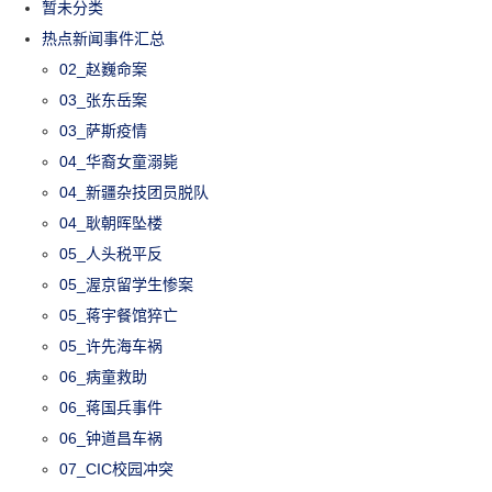
暂未分类
热点新闻事件汇总
02_赵巍命案
03_张东岳案
03_萨斯疫情
04_华裔女童溺毙
04_新疆杂技团员脱队
04_耿朝晖坠楼
05_人头税平反
05_渥京留学生惨案
05_蒋宇餐馆猝亡
05_许先海车祸
06_病童救助
06_蒋国兵事件
06_钟道昌车祸
07_CIC校园冲突