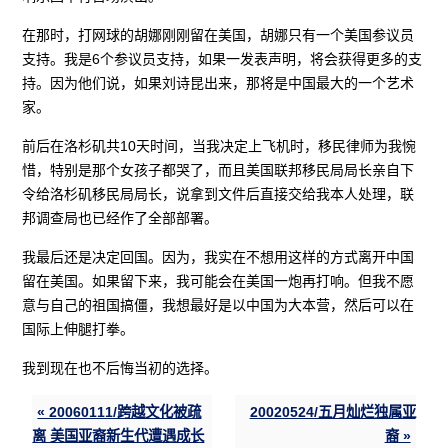
在那时，打网球的胡娜刚刚留在美国，胡娜只有一个美国参议员
支持。我是6个参议员支持，如果一发表声明，将会获得更多的支
持。因为他们说，如果刘诗昆出来，那将是中国最大的一个艺术
家。
前后在洛杉矶共10天时间，当我决定上飞机时，移民律师为我惋
惜，特别是那个女孩子都哭了，而且美国联邦移民局局长亲自下
令给洛杉矶移民局局长，说拿到文件后直接交给我本人处理，联
邦调查局也已经作了全部部署。
我最后还是决定回国。因为，我实在不想用这样的方式离开中国
留在美国。如果留下来，我可能会在美国一炮再打响。但我不愿
意与自己的祖国搞僵，我想最好是以中国为大本营，然后可以在
国际上伸腿打拳。
我到现在也不后悔当初的选择。
« 20060111/跨越文化被疏
20020524/五月灿烂独属亚
离 美国亚裔新生代遭遇成长
裔 »