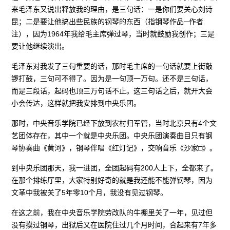
来毛泽东又说出释放我的理由，是三句话：一是你们要关心刘诗
昆；二是要让他搞出些民族的钢琴的东西（指钢琴作品─作者
注），因为1964年我给毛主席弹过琴，当时就鼓励我创作；三是
要让他继续演出。
毛泽东对我发了三句重要的话，那时毛主席的一句话就要上街敲
锣打鼓，三句可不得了。因为是一句顶一万句。还不是三句话，
而是三段话，起码也顶三万句话不止。这三句话之后，就开大会
小会传达，这样就把我安排到中央乐团。
那时，中央音乐学院已经下放到农村归军管，当时北京只有4个文
艺团体存在，其中一个就是中央乐团。中央乐团演奏曲目只有钢
琴协奏曲《黄河》，钢琴伴唱《红灯记》，交响音乐《沙家□》。
到中央乐团那天，我一进团，全团起码有200人上下，全都来了。
在那个排练厅里，大家特别好奇的就是我还能不能弹钢琴，因为
文革中我被关了5年零10个月，我没有见过钢琴。
在这之前，我在中央音乐学院劳改队的牛棚里关了一年，见过但
没有摸过钢琴，出狱后又在医院住过几个月时间，合起来有7年多