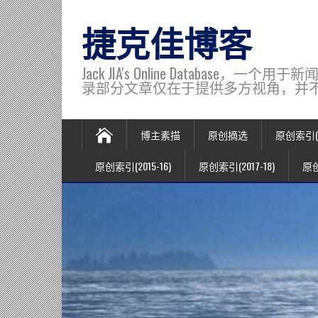
捷克佳博客
Jack JIA's Online Data
录部分文章仅在于提供多方视角，并不代表博主观
博主素描
原创摘选
原创索引(20
原创索引(2015-16)
原创索引(2017-18)
原创