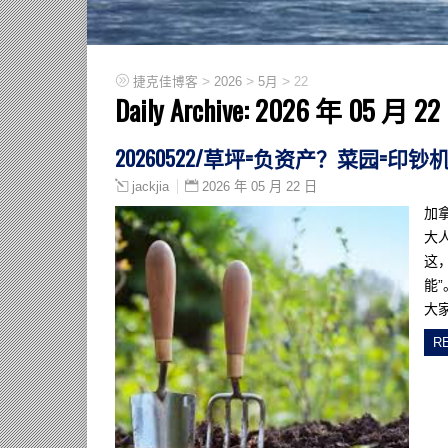
>
>
>
捷克佳博客
2026
5月
22
Daily Archive:
2026 年 05 月 22
20260522/草坪=负资产？菜园=
2026 年 05 月 22 日
jackjia
加
大
这
能”
大
R