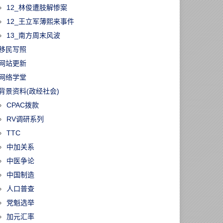
12_林俊遭肢解惨案
12_王立军薄熙来事件
13_南方周末风波
移民写照
网站更新
网络学堂
背景资料(政经社会)
CPAC拨款
RV调研系列
TTC
中加关系
中医争论
中国制造
人口普查
党魁选举
加元汇率