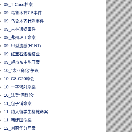
09_T-Case档案
09_乌鲁木齐7·5事件
09_乌鲁木齐针刺事件
09_吉林通钢事件
09_弗州理工命案
09_甲型流感(H1N1)
09_红宝石酒楼结业
09_超市东主陈旺案
10_“太亚裔化”争议
10_G8-G20峰会
10_十字弩射杀案
10_法登“间谍论”
11_包子铺命案
11_约大留学生柳乾命案
11_韩建国命案
12_刘冠华分尸案