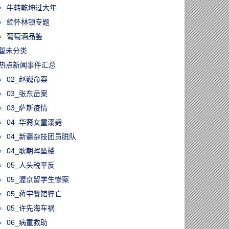
牛转乾坤过大年
缅怀林顿专题
葡萄酒品鉴
暂未分类
热点新闻事件汇总
02_赵巍命案
03_张东岳案
03_萨斯疫情
04_华裔女童溺毙
04_新疆杂技团员脱队
04_耿朝晖坠楼
05_人头税平反
05_渥京留学生惨案
05_蒋宇餐馆猝亡
05_许先海车祸
06_病童救助