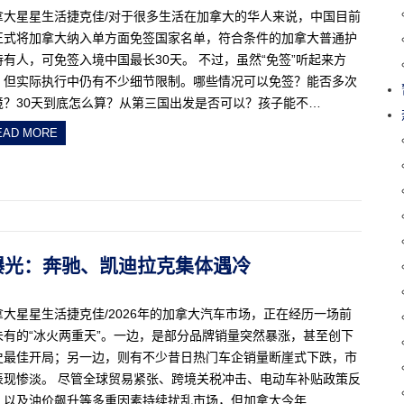
拿大星星生活捷克佳/对于很多生活在加拿大的华人来说，中国目前
正式将加拿大纳入单方面免签国家名单，符合条件的加拿大普通护
持有人，可免签入境中国最长30天。 不过，虽然“免签”听起来方
，但实际执行中仍有不少细节限制。哪些情况可以免签？能否多次
境？30天到底怎么算？从第三国出发是否可以？孩子能不…
EAD MORE
度车市曝光：奔驰、凯迪拉克集体遇冷
拿大星星生活捷克佳/2026年的加拿大汽车市场，正在经历一场前
未有的“冰火两重天”。一边，是部分品牌销量突然暴涨，甚至创下
史最佳开局；另一边，则有不少昔日热门车企销量断崖式下跌，市
表现惨淡。 尽管全球贸易紧张、跨境关税冲击、电动车补贴政策反
，以及油价飙升等多重因素持续扰乱市场，但加拿大今年…