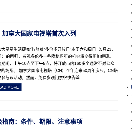
回归，加拿大国家电视塔首次入列
拿大星星生活捷克佳/随着“多伦多开放日”本周六和周日（5月23、
4日）的回归，参观多伦多一些隐秘场所的机会将变得更加便捷。
动期间，上午10点至下午5点，将开放市内160多个通常不对公众
放的场所。 加拿大国家电视塔（CN）今年迎来50周年庆典，CN塔
次参与该活动。然而，免费参观门票很快告罄…
EAD MORE
保姆级指南：条件、期限、注意事项