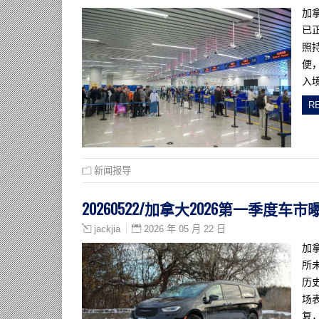
加
已
照
便
入
R
新闻报导
20260522/加拿大2026第一季
2026 年 05 月 22 日
jackjia
加
所
历
场
复