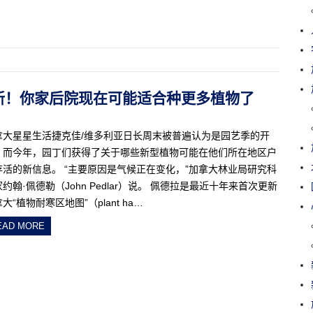
图更新！你家后院现在可能适合种更多植物了
拿大星星生活捷克佳/维多利亚日长周末被普遍认为是园艺季的开
，而今年，园丁们获得了关于哪些新型植物可能在他们所在地区户
存活的新信息。 “主要原因是气候正在变化，”加拿大林业局研究科
约翰·佩德勒（John Pedlar）说。 佩德拉是最近十年来首次更新
大“植物耐寒区地图”（plant ha…
EAD MORE