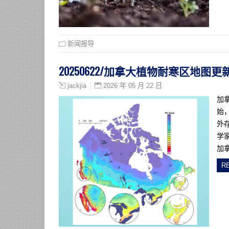
新闻报导
20250622/加拿大植物耐寒区地
2026 年 05 月 22 日
jackjia
加
始
外
学家
加拿
R