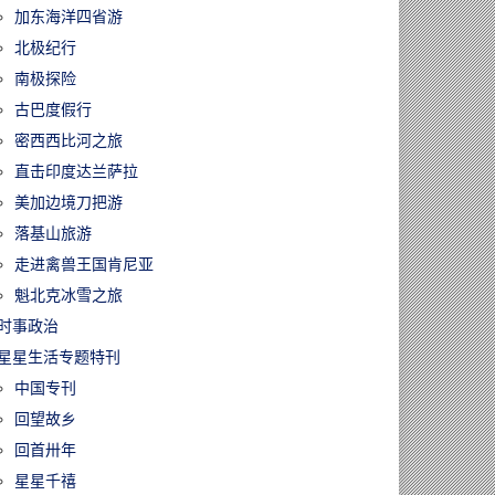
加东海洋四省游
北极纪行
南极探险
古巴度假行
密西西比河之旅
直击印度达兰萨拉
美加边境刀把游
落基山旅游
走进禽兽王国肯尼亚
魁北克冰雪之旅
时事政治
星星生活专题特刊
中国专刊
回望故乡
回首卅年
星星千禧