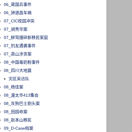
06_蒋国兵事件
06_钟道昌车祸
07_CIC校园冲突
07_胡秀华案
07_醉驾撞碎新移民家庭
07_钓友遇袭事件
07_高山涉贪案
08_中国毒奶粉事件
08_四川大地震
灾区采访队
08_杨佳案
08_渥太华413集会
08_灰狗巴士割头案
08_田园命案
08_赵本山移民
09_D-Case档案