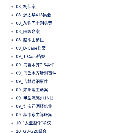
08_杨佳案
08_渥太华413集会
08_灰狗巴士割头案
08_田园命案
08_赵本山移民
09_D-Case档案
09_T-Case档案
09_乌鲁木齐7·5事件
09_乌鲁木齐针刺事件
09_吉林通钢事件
09_弗州理工命案
09_甲型流感(H1N1)
09_红宝石酒楼结业
09_超市东主陈旺案
10_“太亚裔化”争议
10_G8-G20峰会