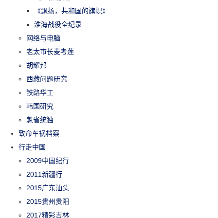
《飘扬，共和国的旗帜》
淮海战役全纪录
网络与电脑
老太市长麦考莲
胡耀邦
西藏问题研究
铁路华工
韩国研究
魁省统独
致命车祸档案
行走中国
2009中国纪行
2011新疆行
2015广东汕头
2015贵州贵阳
2017精彩吉林