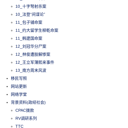
10_十字弩射杀案
10_法登“间谍论”
11_包子铺命案
11_约大留学生柳乾命案
11_韩建国命案
12_刘冠华分尸案
12_林俊遭肢解惨案
12_王立军薄熙来事件
13_南方周末风波
移民写照
网站更新
网络学堂
背景资料(政经社会)
CPAC拨款
RV调研系列
TTC