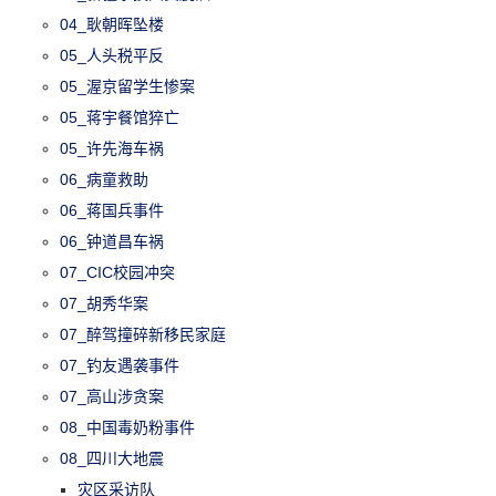
04_耿朝晖坠楼
05_人头税平反
05_渥京留学生惨案
05_蒋宇餐馆猝亡
05_许先海车祸
06_病童救助
06_蒋国兵事件
06_钟道昌车祸
07_CIC校园冲突
07_胡秀华案
07_醉驾撞碎新移民家庭
07_钓友遇袭事件
07_高山涉贪案
08_中国毒奶粉事件
08_四川大地震
灾区采访队