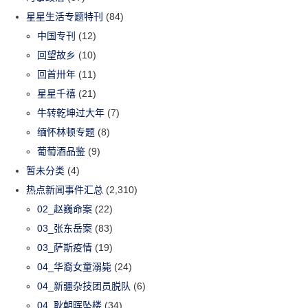
星星生活专题特刊
(84)
中国专刊
(12)
回望故乡
(10)
回首卅年
(11)
星星千禧
(21)
牛转乾坤过大年
(7)
缅怀林顿专题
(8)
葡萄酒品鉴
(9)
暂未分类
(4)
热点新闻事件汇总
(2,310)
02_赵巍命案
(22)
03_张东岳案
(83)
03_萨斯疫情
(19)
04_华裔女童溺毙
(24)
04_新疆杂技团员脱队
(6)
04_耿朝晖坠楼
(34)