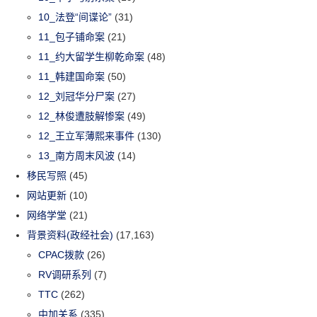
10_法登“间谍论”
(31)
11_包子铺命案
(21)
11_约大留学生柳乾命案
(48)
11_韩建国命案
(50)
12_刘冠华分尸案
(27)
12_林俊遭肢解惨案
(49)
12_王立军薄熙来事件
(130)
13_南方周末风波
(14)
移民写照
(45)
网站更新
(10)
网络学堂
(21)
背景资料(政经社会)
(17,163)
CPAC拨款
(26)
RV调研系列
(7)
TTC
(262)
中加关系
(335)