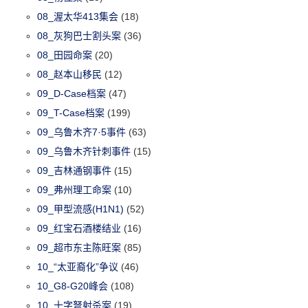
08_渥太华413集会
(18)
08_灰狗巴士割头案
(36)
08_田园命案
(20)
08_赵本山移民
(12)
09_D-Case档案
(47)
09_T-Case档案
(199)
09_乌鲁木齐7·5事件
(63)
09_乌鲁木齐针刺事件
(15)
09_吉林通钢事件
(15)
09_弗州理工命案
(10)
09_甲型流感(H1N1)
(52)
09_红宝石酒楼结业
(16)
09_超市东主陈旺案
(85)
10_“太亚裔化”争议
(46)
10_G8-G20峰会
(108)
10_十字弩射杀案
(19)