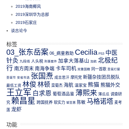
2019海南椰风
2019深圳华为总部
2019石家庄
谈古论今
标签
03_张东岳案
Cecilia
中医
06_病童救助
PS3
北极纪
针灸
加拿大落基山
人头税
九段线
刑事案件
加航
行
南方周末
卡车司机
南海争端
同一首歌
双重国籍
圣诞灯屋
张国焘
新疆杂技团员脱队
成吉思汗
摩托党
圣诞节
安省市选
林俊
林顿
熊猫
熊猫外交
海航
温家宝
最低工资
栾菊杰
王立军
薄熙来
白求恩
葡萄酒品鉴
薄瓜瓜
调查研
赖昌星
马格诺塔
跨国抚养
陈敏
究
软实力
麦考
邹至蕙
龙虾
莲
功能