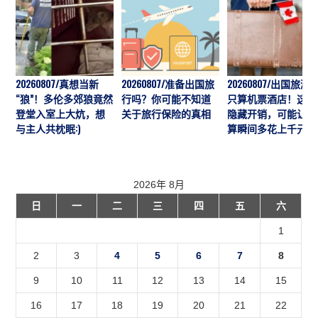
20260807/真想当新
20260807/准备出国旅
20260807/出国旅游
“狼”！多伦多郊狼竟然
行吗？你可能不知道
只算机票酒店！这7
登堂入室上大炕，想
关于旅行保险的真相
隐藏开销，可能让预
与主人共枕眠:)
算瞬间多花上千元
2026年 8月
日
一
二
三
四
五
六
1
2
3
4
5
6
7
8
9
10
11
12
13
14
15
16
17
18
19
20
21
22