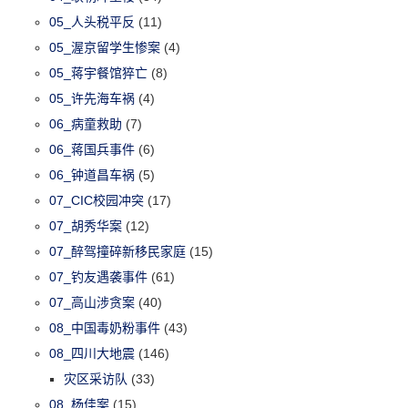
05_人头税平反
(11)
05_渥京留学生惨案
(4)
05_蒋宇餐馆猝亡
(8)
05_许先海车祸
(4)
06_病童救助
(7)
06_蒋国兵事件
(6)
06_钟道昌车祸
(5)
07_CIC校园冲突
(17)
07_胡秀华案
(12)
07_醉驾撞碎新移民家庭
(15)
07_钓友遇袭事件
(61)
07_高山涉贪案
(40)
08_中国毒奶粉事件
(43)
08_四川大地震
(146)
灾区采访队
(33)
08_杨佳案
(15)