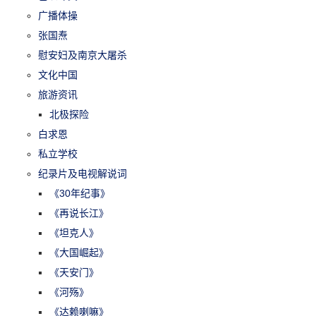
广播体操
张国焘
慰安妇及南京大屠杀
文化中国
旅游资讯
北极探险
白求恩
私立学校
纪录片及电视解说词
《30年纪事》
《再说长江》
《坦克人》
《大国崛起》
《天安门》
《河殇》
《达赖喇嘛》