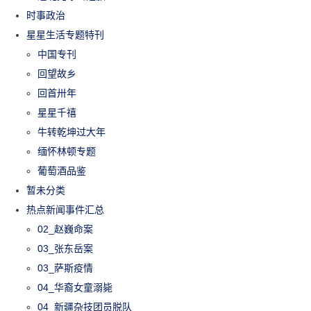
时事政治
星星生活专题特刊
中国专刊
回望故乡
回首卅年
星星千禧
牛转乾坤过大年
缅怀林顿专题
葡萄酒品鉴
暂未分类
热点新闻事件汇总
02_赵巍命案
03_张东岳案
03_萨斯疫情
04_华裔女童溺毙
04_新疆杂技团员脱队