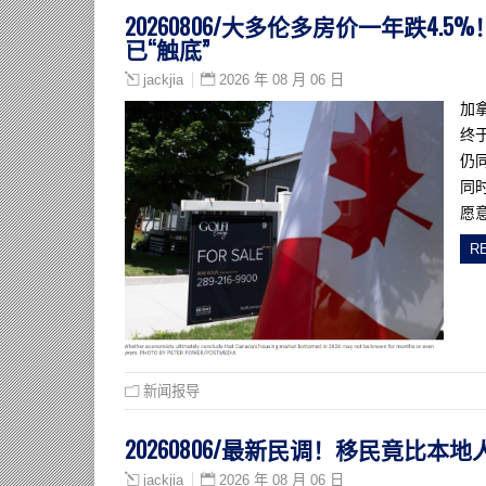
20260806/大多伦多房价一年跌
已“触底”
2026 年 08 月 06 日
jackjia
加
终
仍
同
愿
R
新闻报导
20260806/最新民调！移民竟比
2026 年 08 月 06 日
jackjia