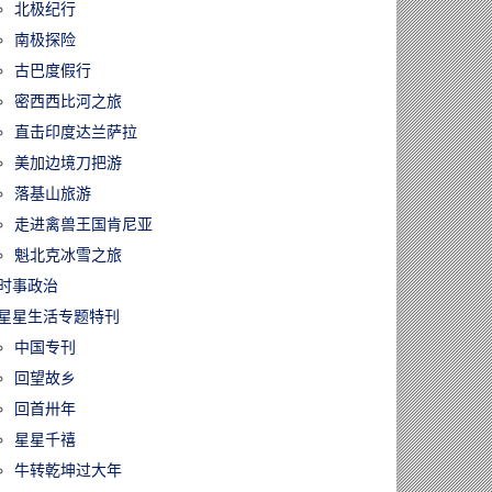
北极纪行
南极探险
古巴度假行
密西西比河之旅
直击印度达兰萨拉
美加边境刀把游
落基山旅游
走进禽兽王国肯尼亚
魁北克冰雪之旅
时事政治
星星生活专题特刊
中国专刊
回望故乡
回首卅年
星星千禧
牛转乾坤过大年