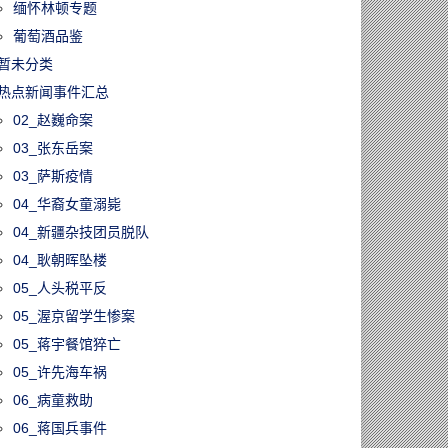
缅怀林顿专题
葡萄酒品鉴
暂未分类
热点新闻事件汇总
02_赵巍命案
03_张东岳案
03_萨斯疫情
04_华裔女童溺毙
04_新疆杂技团员脱队
04_耿朝晖坠楼
05_人头税平反
05_渥京留学生惨案
05_蒋宇餐馆猝亡
05_许先海车祸
06_病童救助
06_蒋国兵事件