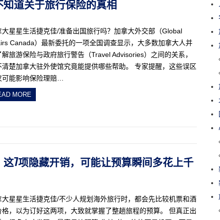
可能不知道关于旅行保险的真相
拿大星星生活捷克佳/准备出国旅行吗？加拿大外交部（Global
fairs Canada）最新委托的一项全国调查显示，大多数加拿大人并
解旅游保险与政府旅行警告（Travel Advisories）之间的关系，
不清楚加拿大驻外使馆究竟能提供哪些帮助。 专家提醒，这些误区
仅可能影响保险理赔…
EAD MORE
酒店！这7项隐藏开销，可能让预算瞬间多花上千
拿大星星生活捷克佳/不少人规划海外旅行时，都会先比较机票和酒
价格，以为订好这两项，大致就掌握了整趟旅程的预算。 但真正出