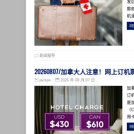
发
那
机
R
新闻报导
20260807/加拿大人注意！网上
2026 年 08 月 07 日
jackjia
加
订
是
（
用
R