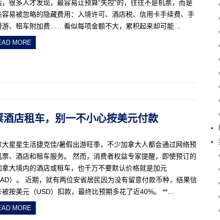
后，很多人才发现，最容易让预算“失控”的，往往不是机票，而是
些容易被忽略的隐藏费用：入境许可、酒店税、信用卡手续费、手
漫游、租车附加费……看似每项金额不大，累积起来却可能…
EAD MORE
订机票酒店租车，别一不小心按美元付款
拿大星星生活捷克佳/暑假出游旺季，不少加拿大人都会通过网络预
机票、酒店和租车服务。 然而，消费者权益专家提醒，即使预订的
加拿大境内的酒店或租车，也千万不要默认价格就是加元
CAD）。 近期，就有两位安省居民因为没有留意付款币种，结果信
卡被按美元（USD）扣款，最终比预期多花了近40%。 **…
EAD MORE