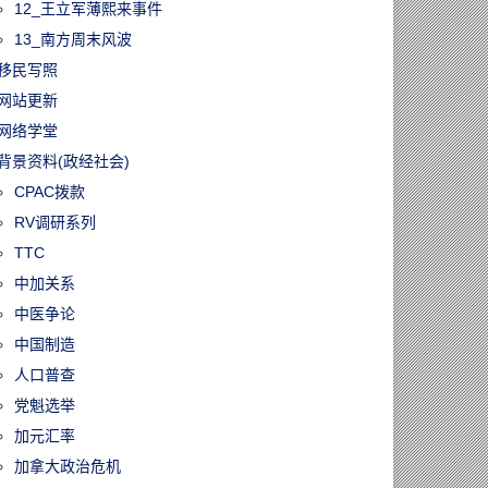
12_王立军薄熙来事件
13_南方周末风波
移民写照
网站更新
网络学堂
背景资料(政经社会)
CPAC拨款
RV调研系列
TTC
中加关系
中医争论
中国制造
人口普查
党魁选举
加元汇率
加拿大政治危机