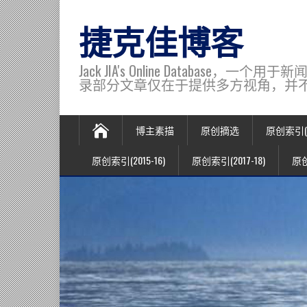
捷克佳博客
Jack JIA's Online Data
录部分文章仅在于提供多方视角，并不代表博主观
博主素描
原创摘选
原创索引(20
原创索引(2015-16)
原创索引(2017-18)
原创