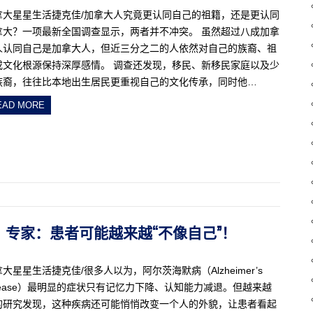
拿大星星生活捷克佳/加拿大人究竟更认同自己的祖籍，还是更认同
拿大？一项最新全国调查显示，两者并不冲突。 虽然超过八成加拿
人认同自己是加拿大人，但近三分之二的人依然对自己的族裔、祖
或文化根源保持深厚感情。 调查还发现，移民、新移民家庭以及少
族裔，往往比本地出生居民更重视自己的文化传承，同时他…
EAD MORE
脸上？专家：患者可能越来越“不像自己”！
大星星生活捷克佳/很多人以为，阿尔茨海默病（Alzheimer’s
isease）最明显的症状只有记忆力下降、认知能力减退。但越来越
的研究发现，这种疾病还可能悄悄改变一个人的外貌，让患者看起