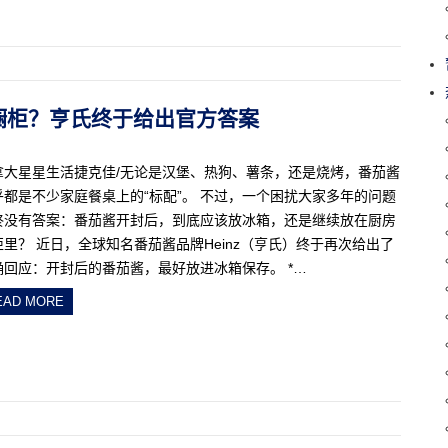
还是橱柜？亨氏终于给出官方答案
拿大星星生活捷克佳/无论是汉堡、热狗、薯条，还是烧烤，番茄酱
乎都是不少家庭餐桌上的“标配”。 不过，一个困扰大家多年的问题
终没有答案：番茄酱开封后，到底应该放冰箱，还是继续放在厨房
柜里？ 近日，全球知名番茄酱品牌Heinz（亨氏）终于再次给出了
确回应：开封后的番茄酱，最好放进冰箱保存。 *…
EAD MORE