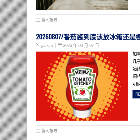
新闻报导
20260807/番茄酱到底该放冰箱
2026 年 08 月 07 日
jackjia
加
几
始
橱
明
R
新闻报导