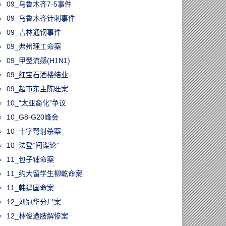
09_乌鲁木齐7·5事件
09_乌鲁木齐针刺事件
09_吉林通钢事件
09_弗州理工命案
09_甲型流感(H1N1)
09_红宝石酒楼结业
09_超市东主陈旺案
10_“太亚裔化”争议
10_G8-G20峰会
10_十字弩射杀案
10_法登“间谍论”
11_包子铺命案
11_约大留学生柳乾命案
11_韩建国命案
12_刘冠华分尸案
12_林俊遭肢解惨案