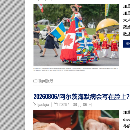
加
加
大
籍
数
R
新闻报导
20260806/阿尔茨海默病会写在
2026 年 08 月 06 日
jackjia
加拿
d
多