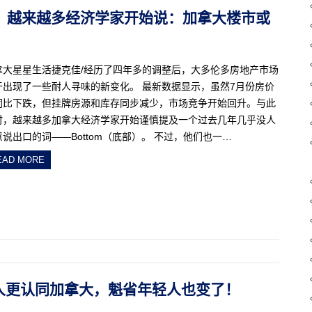
4.5%！越来越多经济学家开始说：加拿大楼市或
拿大星星生活捷克佳/经历了四年多的调整后，大多伦多房地产市场
于出现了一些耐人寻味的新变化。 最新数据显示，虽然7月份房价
同比下跌，但挂牌房源和库存同步减少，市场竞争开始回升。与此
时，越来越多加拿大经济学家开始谨慎提及一个过去几年几乎没人
意说出口的词——Bottom（底部）。 不过，他们也一…
EAD MORE
本地人更认同加拿大，魁省年轻人也变了！