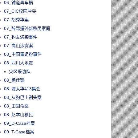
06_钟道昌车祸
07_CIC校园冲突
07_胡秀华案
07_醉驾撞碎新移民家庭
07_钓友遇袭事件
07_高山涉贪案
08_中国毒奶粉事件
08_四川大地震
灾区采访队
08_杨佳案
08_渥太华413集会
08_灰狗巴士割头案
08_田园命案
08_赵本山移民
09_D-Case档案
09_T-Case档案