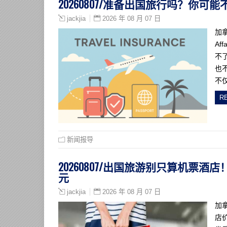
20260807/准备出国旅行吗？你
2026 年 08 月 07 日
jackjia
加
Af
不了
也
不
R
新闻报导
20260807/出国旅游别只算机票
元
2026 年 08 月 07 日
jackjia
加
店