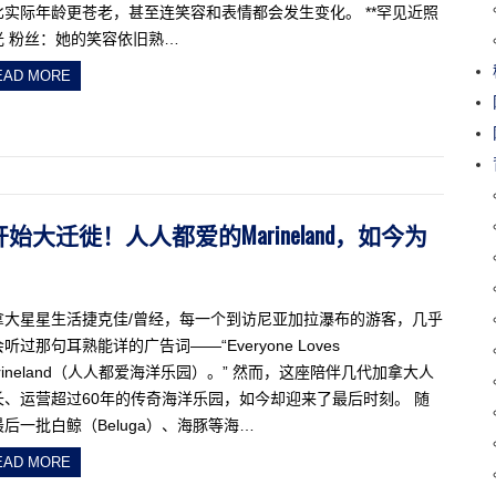
比实际年龄更苍老，甚至连笑容和表情都会发生变化。 **罕见近照
光 粉丝：她的笑容依旧熟…
EAD MORE
开始大迁徙！人人都爱的Marineland，如今为
拿大星星生活捷克佳/曾经，每一个到访尼亚加拉瀑布的游客，几乎
听过那句耳熟能详的广告词——“Everyone Loves
rineland（人人都爱海洋乐园）。” 然而，这座陪伴几代加拿大人
长、运营超过60年的传奇海洋乐园，如今却迎来了最后时刻。 随
后一批白鲸（Beluga）、海豚等海…
EAD MORE