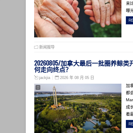
来
曝
R
新闻报导
20260805/加拿大最后一批圈养鲸类
何走向终点？
2026 年 08 月 05 日
jackjia
加
都会
Ma
成
着最
R