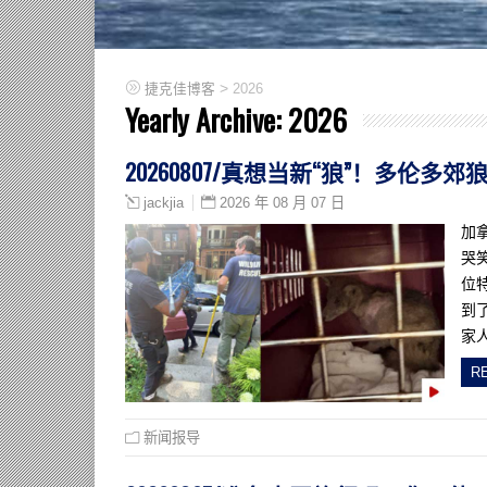
>
捷克佳博客
2026
Yearly Archive:
2026
20260807/真想当新“狼”！多伦
2026 年 08 月 07 日
jackjia
加拿
哭
位
到
家人
R
新闻报导