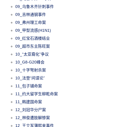
09_乌鲁木齐针刺事件
09_吉林通钢事件
09_弗州理工命案
09_甲型流感(H1N1)
09_红宝石酒楼结业
09_超市东主陈旺案
10_“太亚裔化”争议
10_G8-G20峰会
10_十字弩射杀案
10_法登“间谍论”
11_包子铺命案
11_约大留学生柳乾命案
11_韩建国命案
12_刘冠华分尸案
12_林俊遭肢解惨案
12_王立军薄熙来事件