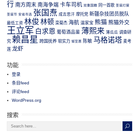
行
南方周末
卡车司机
南海争端
同一首歌
双重国籍
圣诞灯屋
张国焘
新疆杂技团员脱队
成吉思汗
摩托党
圣诞节
安省市选
林俊
林顿
熊猫
熊猫外交
海航
温家宝
最低工资
栾菊杰
王立军
薄熙来
白求恩
葡萄酒品鉴
薄瓜瓜
调查研
赖昌星
马格诺塔
跨国抚养
陈敏
究
软实力
麦考
邹至蕙
龙虾
莲
功能
登录
条目feed
评论feed
WordPress.org
搜索