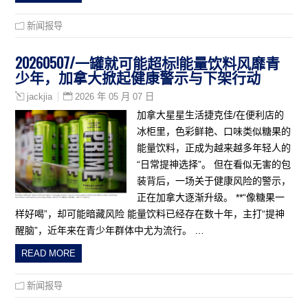
新闻报导
20260507/一罐就可能超标!能量饮料风靡青
少年，加拿大掀起健康警示与下架行动
2026 年 05 月 07 日
jackjia
加拿大星星生活捷克佳/在便利店的
冰柜里，色彩鲜艳、口味类似糖果的
能量饮料，正成为越来越多年轻人的
“日常提神选择”。 但在看似无害的包
装背后，一场关于健康风险的警示，
正在加拿大逐渐升级。 **“像糖果一
样好喝”，却可能暗藏风险 能量饮料已经存在数十年，主打“提神
醒脑”，近年来在青少年群体中尤为流行。 …
READ MORE
新闻报导