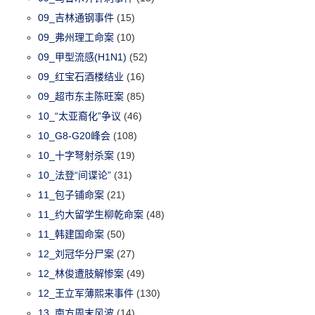
09_吉林通钢事件
(15)
09_弗州理工命案
(10)
09_甲型流感(H1N1)
(52)
09_红宝石酒楼结业
(16)
09_超市东主陈旺案
(85)
10_“太亚裔化”争议
(46)
10_G8-G20峰会
(108)
10_十字弩射杀案
(19)
10_法登“间谍论”
(31)
11_包子铺命案
(21)
11_约大留学生柳乾命案
(48)
11_韩建国命案
(50)
12_刘冠华分尸案
(27)
12_林俊遭肢解惨案
(49)
12_王立军薄熙来事件
(130)
13_南方周末风波
(14)