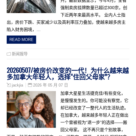
升。最新数据显示，今年4月，全省
强制卖房挂牌数量已超过300宗，创
下近两年来最高水平。 业内人士指
出，房价下跌、买家减少以及高利率压力叠加，使越来越多房主
陷入财务困境，…
READ MORE
新闻报导
20260507/被房价改变的一代！为什么越来越
多加拿大年轻人，选择“住回父母家”？
2026 年 05 月 07 日
jackjia
加拿大星星生活捷克佳/有些变化，
是慢慢发生的。你可能没有察觉，它
却已经改变了一整代人的生活轨迹。
在加拿大，越来越多年轻人正在做出
一个曾被视为“退一步”的选择——搬
回父母家。 这不再只是个别故事，