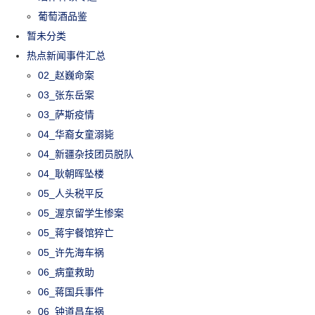
葡萄酒品鉴
暂未分类
热点新闻事件汇总
02_赵巍命案
03_张东岳案
03_萨斯疫情
04_华裔女童溺毙
04_新疆杂技团员脱队
04_耿朝晖坠楼
05_人头税平反
05_渥京留学生惨案
05_蒋宇餐馆猝亡
05_许先海车祸
06_病童救助
06_蒋国兵事件
06_钟道昌车祸