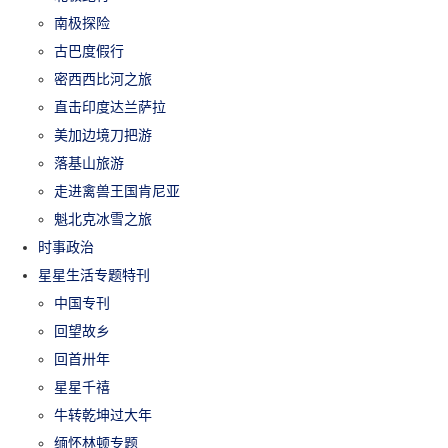
南极探险
古巴度假行
密西西比河之旅
直击印度达兰萨拉
美加边境刀把游
落基山旅游
走进禽兽王国肯尼亚
魁北克冰雪之旅
时事政治
星星生活专题特刊
中国专刊
回望故乡
回首卅年
星星千禧
牛转乾坤过大年
缅怀林顿专题