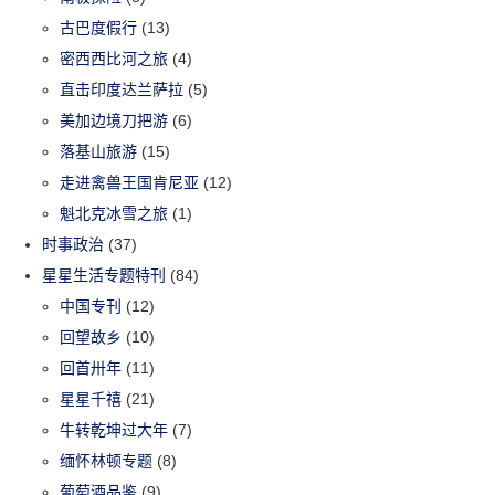
古巴度假行
(13)
密西西比河之旅
(4)
直击印度达兰萨拉
(5)
美加边境刀把游
(6)
落基山旅游
(15)
走进禽兽王国肯尼亚
(12)
魁北克冰雪之旅
(1)
时事政治
(37)
星星生活专题特刊
(84)
中国专刊
(12)
回望故乡
(10)
回首卅年
(11)
星星千禧
(21)
牛转乾坤过大年
(7)
缅怀林顿专题
(8)
葡萄酒品鉴
(9)