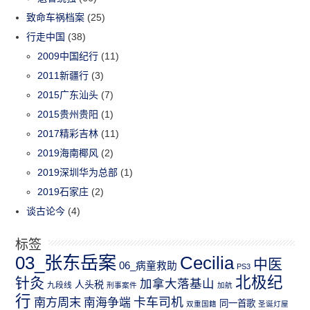
致命车祸档案
(25)
行走中国
(38)
2009中国纪行
(11)
2011新疆行
(3)
2015广东汕头
(7)
2015贵州贵阳
(1)
2017精彩吉林
(11)
2019海南椰风
(2)
2019深圳华为总部
(1)
2019石家庄
(2)
谈古论今
(4)
标签
03_张东岳案
Cecilia
中医
06_病童救助
PS3
北极纪
针灸
加拿大落基山
人头税
九段线
刑事案件
加航
行
南方周末
卡车司机
南海争端
同一首歌
双重国籍
圣诞灯屋