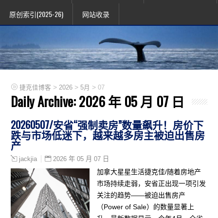
原创索引(2025-26)
网站收录
>
>
>
捷克佳博客
2026
5月
07
Daily Archive:
2026 年 05 月 07 日
20260507/安省“强制卖房”数量飙升！房价下
跌与市场低迷下，越来越多房主被迫出售房
产
2026 年 05 月 07 日
jackjia
加拿大星星生活捷克佳/随着房地产
市场持续走弱，安省正出现一项引发
关注的趋势——被迫出售房产
（Power of Sale）的数量显著上