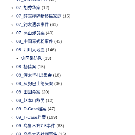
07_胡秀华案
(12)
07_醉驾撞碎新移民家庭
(15)
07_钓友遇袭事件
(61)
07_高山涉贪案
(40)
08_中国毒奶粉事件
(43)
08_四川大地震
(146)
灾区采访队
(33)
08_杨佳案
(15)
08_渥太华413集会
(18)
08_灰狗巴士割头案
(36)
08_田园命案
(20)
08_赵本山移民
(12)
09_D-Case档案
(47)
09_T-Case档案
(199)
09_乌鲁木齐7·5事件
(63)
09_乌鲁木齐针刺事件
(15)