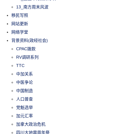
13_南方周末风波
移民写照
网站更新
网络学堂
背景资料(政经社会)
CPAC拨款
RV调研系列
TTC
中加关系
中医争论
中国制造
人口普查
党魁选举
加元汇率
加拿大政治危机
四川大地震周年祭