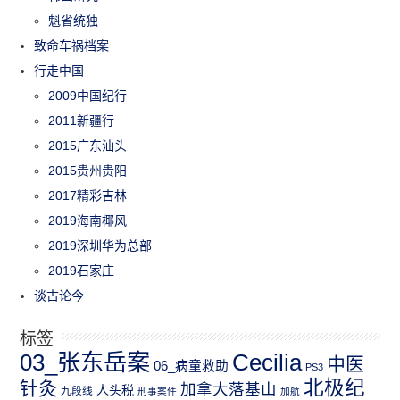
魁省统独
致命车祸档案
行走中国
2009中国纪行
2011新疆行
2015广东汕头
2015贵州贵阳
2017精彩吉林
2019海南椰风
2019深圳华为总部
2019石家庄
谈古论今
标签
03_张东岳案
Cecilia
中医
06_病童救助
PS3
北极纪
针灸
加拿大落基山
人头税
九段线
刑事案件
加航