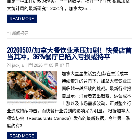
而是一种正在扩散的现实。 **一组数字，揭开一个时代 根据加拿
大统计局的最新研究：2021年，加拿大25…
READ MORE
新闻报导
20260507/加拿大餐饮业承压加剧！快餐店首
当其冲，36%餐厅已陷入亏损或持平
2026 年 05 月 07 日
jackjia
加拿大星星生活捷克佳/在生活成本
持续攀升的背景下，加拿大餐饮业正
面临越来越严峻的挑战。最新行业报
告显示，消费者支出趋紧、运营成本
上涨以及市场需求波动，正对整个行
业造成持续冲击，而快餐行业受到的影响尤为明显。 根据加拿大
餐饮协会（Restaurants Canada）发布的最新数据，今年第一季
度约有3…
READ MORE