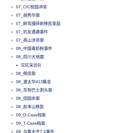
07_CIC校园冲突
07_胡秀华案
07_醉驾撞碎新移民家庭
07_钓友遇袭事件
07_高山涉贪案
08_中国毒奶粉事件
08_四川大地震
灾区采访队
08_杨佳案
08_渥太华413集会
08_灰狗巴士割头案
08_田园命案
08_赵本山移民
09_D-Case档案
09_T-Case档案
09_乌鲁木齐7·5事件