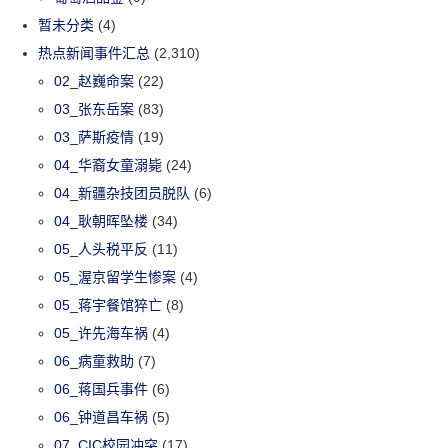
暂未分类
(4)
热点新闻事件汇总
(2,310)
02_赵巍命案
(22)
03_张东岳案
(83)
03_萨斯疫情
(19)
04_华裔女童溺毙
(24)
04_新疆杂技团员脱队
(6)
04_耿朝晖坠楼
(34)
05_人头税平反
(11)
05_渥京留学生惨案
(4)
05_蒋宇餐馆猝亡
(8)
05_许先海车祸
(4)
06_病童救助
(7)
06_蒋国兵事件
(6)
06_钟道昌车祸
(5)
07_CIC校园冲突
(17)