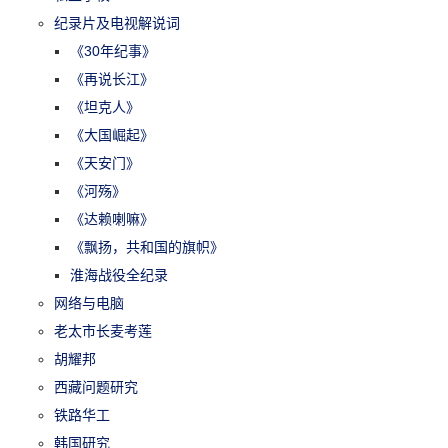
纪录片及电视解说词
《30年纪事》
《再说长江》
《坦克人》
《大国崛起》
《天安门》
《河殇》
《达赖喇嘛》
《飘扬，共和国的旗帜》
淮海战役全纪录
网络与电脑
老太市长麦考莲
胡耀邦
西藏问题研究
铁路华工
韩国研究