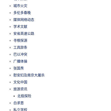
城市火灾
多伦多春晚
媒体网络动态
学术文献
安省高速公路
寻根探源
工具辞条
巴以冲突
广播体操
张国焘
慰安妇及南京大屠杀
文化中国
旅游资讯
北极探险
白求恩
私立学校