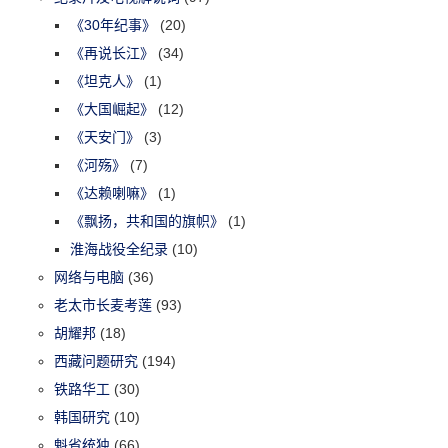
《30年纪事》
(20)
《再说长江》
(34)
《坦克人》
(1)
《大国崛起》
(12)
《天安门》
(3)
《河殇》
(7)
《达赖喇嘛》
(1)
《飘扬，共和国的旗帜》
(1)
淮海战役全纪录
(10)
网络与电脑
(36)
老太市长麦考莲
(93)
胡耀邦
(18)
西藏问题研究
(194)
铁路华工
(30)
韩国研究
(10)
魁省统独
(66)