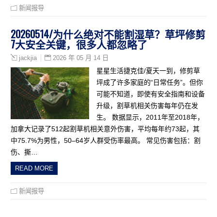
新闻报导
20260514/为什么绝对不能割湿草？草坪修剪
7大安全关键，很多人都忽略了
2026 年 05 月 14 日
jackjia
星星生活捷克佳/夏天一到，修剪草
坪成了许多家庭的“日常任务”。但你
可能不知道，即使有安全指南和设备
升级，割草机相关伤害每年仍在发
生。 数据显示，2011年至2018年，
加拿大记录了512起割草机相关意外伤害，平均每年约73起，其
中75.7%为男性，50–64岁人群受伤率最高。 常见伤害包括：割
伤、撕…
READ MORE
新闻报导