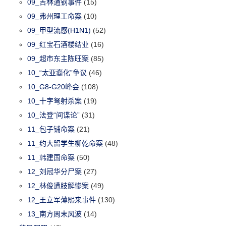
09_吉林通钢事件
(15)
09_弗州理工命案
(10)
09_甲型流感(H1N1)
(52)
09_红宝石酒楼结业
(16)
09_超市东主陈旺案
(85)
10_“太亚裔化”争议
(46)
10_G8-G20峰会
(108)
10_十字弩射杀案
(19)
10_法登“间谍论”
(31)
11_包子铺命案
(21)
11_约大留学生柳乾命案
(48)
11_韩建国命案
(50)
12_刘冠华分尸案
(27)
12_林俊遭肢解惨案
(49)
12_王立军薄熙来事件
(130)
13_南方周末风波
(14)