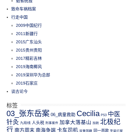
魁省统独
致命车祸档案
行走中国
2009中国纪行
2011新疆行
2015广东汕头
2015贵州贵阳
2017精彩吉林
2019海南椰风
2019深圳华为总部
2019石家庄
谈古论今
标签
03_张东岳案
Cecilia
中医
06_病童救助
PS3
北极纪
针灸
加拿大落基山
人头税
九段线
刑事案件
加航
行
南方周末
卡车司机
南海争端
同一首歌
双重国籍
圣诞灯屋