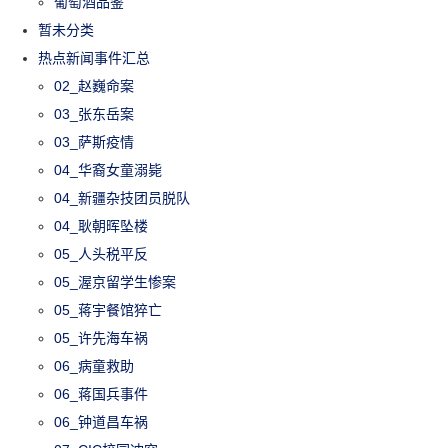
葡萄酒品鉴
暂未分类
热点新闻事件汇总
02_赵巍命案
03_张东岳案
03_萨斯疫情
04_华裔女童溺毙
04_新疆杂技团员脱队
04_耿朝晖坠楼
05_人头税平反
05_渥京留学生惨案
05_蒋宇餐馆猝亡
05_许先海车祸
06_病童救助
06_蒋国兵事件
06_钟道昌车祸