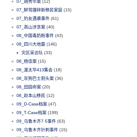
07_胡秀华案
(12)
07_醉驾撞碎新移民家庭
(15)
07_钓友遇袭事件
(61)
07_高山涉贪案
(40)
08_中国毒奶粉事件
(43)
08_四川大地震
(146)
灾区采访队
(33)
08_杨佳案
(15)
08_渥太华413集会
(18)
08_灰狗巴士割头案
(36)
08_田园命案
(20)
08_赵本山移民
(12)
09_D-Case档案
(47)
09_T-Case档案
(199)
09_乌鲁木齐7·5事件
(63)
09_乌鲁木齐针刺事件
(15)