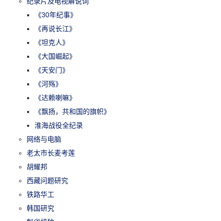
纪录片及电视解说词
《30年纪事》
《再说长江》
《坦克人》
《大国崛起》
《天安门》
《河殇》
《达赖喇嘛》
《飘扬，共和国的旗帜》
淮海战役全纪录
网络与电脑
老太市长麦考莲
胡耀邦
西藏问题研究
铁路华工
韩国研究