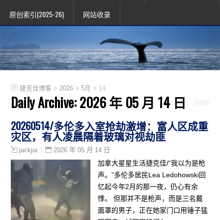
原创索引(2025-26)
网站收录
>
>
>
捷克佳博客
2026
5月
14
Daily Archive:
2026 年 05 月 14 日
20260514/多伦多入室抢劫激增：富人区成重
灾区，有人凌晨隔着玻璃对视劫匪
2026 年 05 月 14 日
jackjia
加拿大星星生活捷克佳/“我以为是枪
声。”多伦多居民Lea Ledohowski回
忆起今年2月的那一夜，仍心有余
悸。 但那并不是枪声，而是三名戴
面罩的男子，正在她家门口用锤子猛