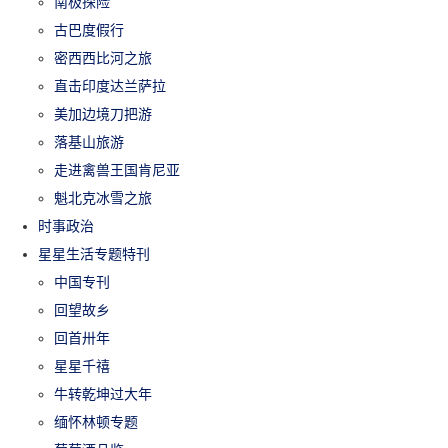
南极探险
古巴度假行
密西西比河之旅
直击印度达兰萨拉
美加边境刀把游
落基山旅游
走进禽兽王国肯尼亚
魁北克冰雪之旅
时事政治
星星生活专题特刊
中国专刊
回望故乡
回首卅年
星星千禧
牛转乾坤过大年
缅怀林顿专题