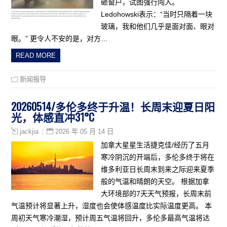
砸窗户，试图强行闯入。
Ledohowski表示：“当时只隔着一块
玻璃，我和他们几乎是面对面、眼对
眼。” 更令人不安的是，对方…
READ MORE
新闻报导
20260514/多伦多终于升温！长周末迎夏日阳
光，体感直冲31°C
2026 年 05 月 14 日
jackjia
加拿大星星生活捷克佳/经历了五月
寒冷阴沉的开端后，多伦多终于将在
维多利亚日长周末到来之际迎来夏季
般的气温和晴朗的天空。 根据加拿
大环境部的7天天气预报，长周末前
气温预计将显著上升，湿度也会使体感温度比实际温度更高。 本
周初天气寒冷潮湿，预计周五气温将回升，多伦多最高气温将达