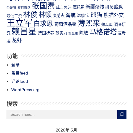
张国焘
新疆杂技团员脱队
成吉思汗
摩托党
圣诞节
安省市选
林俊
林顿
熊猫
熊猫外交
海航
温家宝
最低工资
栾菊杰
王立军
薄熙来
白求恩
葡萄酒品鉴
薄瓜瓜
调查研
赖昌星
马格诺塔
跨国抚养
陈敏
究
软实力
麦考
邹至蕙
龙虾
莲
功能
登录
条目feed
评论feed
WordPress.org
搜索
2026年 5月