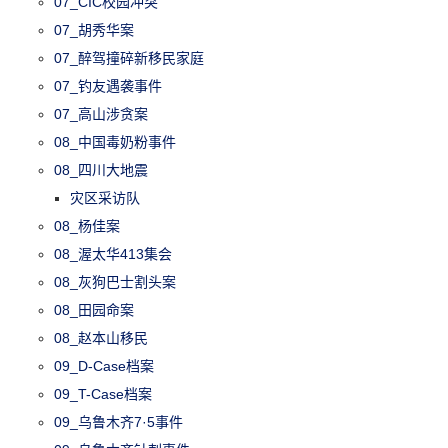
07_CIC校园冲突
07_胡秀华案
07_醉驾撞碎新移民家庭
07_钓友遇袭事件
07_高山涉贪案
08_中国毒奶粉事件
08_四川大地震
灾区采访队
08_杨佳案
08_渥太华413集会
08_灰狗巴士割头案
08_田园命案
08_赵本山移民
09_D-Case档案
09_T-Case档案
09_乌鲁木齐7·5事件