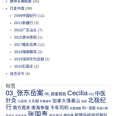
致命车祸档案
(25)
行走中国
(38)
2009中国纪行
(11)
2011新疆行
(3)
2015广东汕头
(7)
2015贵州贵阳
(1)
2017精彩吉林
(11)
2019海南椰风
(2)
2019深圳华为总部
(1)
2019石家庄
(2)
谈古论今
(4)
标签
03_张东岳案
Cecilia
中医
06_病童救助
PS3
北极纪
针灸
加拿大落基山
人头税
九段线
刑事案件
加航
行
南方周末
卡车司机
南海争端
同一首歌
双重国籍
圣诞灯屋
张国焘
新疆杂技团员脱队
成吉思汗
摩托党
圣诞节
安省市选