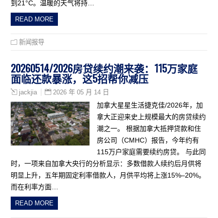
到21°C。温暖的天气将持…
READ MORE
新闻报导
20260514/2026房贷续约潮来袭：115万家庭
面临还款暴涨，这5招帮你减压
2026 年 05 月 14 日
jackjia
加拿大星星生活捷克佳/2026年，加
拿大正迎来史上规模最大的房贷续约
潮之一。 根据加拿大抵押贷款和住
房公司（CMHC）报告，今年约有
115万户家庭需要续约房贷。 与此同
时，一项来自加拿大央行的分析显示：多数借款人续约后月供将
明显上升，五年期固定利率借款人，月供平均将上涨15%–20%。
而在利率方面…
READ MORE