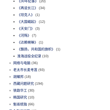
《30年纪事》
(20)
《再说长江》
(34)
《坦克人》
(1)
《大国崛起》
(12)
《天安门》
(3)
《河殇》
(7)
《达赖喇嘛》
(1)
《飘扬，共和国的旗帜》
(1)
淮海战役全纪录
(10)
网络与电脑
(36)
老太市长麦考莲
(93)
胡耀邦
(18)
西藏问题研究
(194)
铁路华工
(30)
韩国研究
(10)
魁省统独
(66)