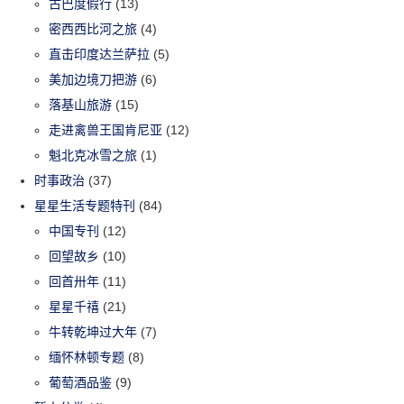
古巴度假行
(13)
密西西比河之旅
(4)
直击印度达兰萨拉
(5)
美加边境刀把游
(6)
落基山旅游
(15)
走进禽兽王国肯尼亚
(12)
魁北克冰雪之旅
(1)
时事政治
(37)
星星生活专题特刊
(84)
中国专刊
(12)
回望故乡
(10)
回首卅年
(11)
星星千禧
(21)
牛转乾坤过大年
(7)
缅怀林顿专题
(8)
葡萄酒品鉴
(9)