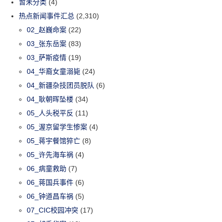
暂未分类
(4)
热点新闻事件汇总
(2,310)
02_赵巍命案
(22)
03_张东岳案
(83)
03_萨斯疫情
(19)
04_华裔女童溺毙
(24)
04_新疆杂技团员脱队
(6)
04_耿朝晖坠楼
(34)
05_人头税平反
(11)
05_渥京留学生惨案
(4)
05_蒋宇餐馆猝亡
(8)
05_许先海车祸
(4)
06_病童救助
(7)
06_蒋国兵事件
(6)
06_钟道昌车祸
(5)
07_CIC校园冲突
(17)