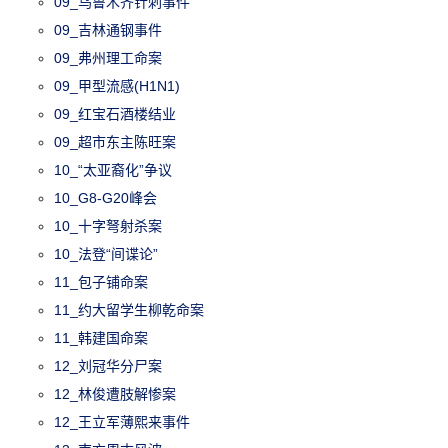
09_乌鲁木齐针刺事件
09_吉林通钢事件
09_弗州理工命案
09_甲型流感(H1N1)
09_红宝石酒楼结业
09_超市东主陈旺案
10_“太亚裔化”争议
10_G8-G20峰会
10_十字弩射杀案
10_法登“间谍论”
11_包子铺命案
11_约大留学生柳乾命案
11_韩建国命案
12_刘冠华分尸案
12_林俊遭肢解惨案
12_王立军薄熙来事件