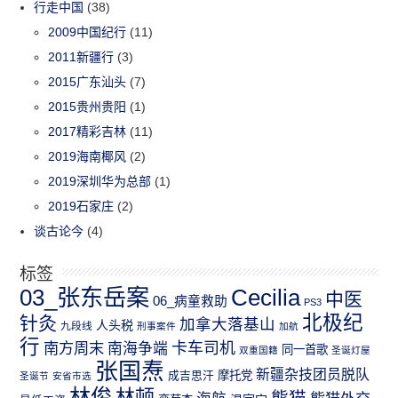
行走中国
(38)
2009中国纪行
(11)
2011新疆行
(3)
2015广东汕头
(7)
2015贵州贵阳
(1)
2017精彩吉林
(11)
2019海南椰风
(2)
2019深圳华为总部
(1)
2019石家庄
(2)
谈古论今
(4)
标签
03_张东岳案
Cecilia
中医
06_病童救助
PS3
北极纪
针灸
加拿大落基山
人头税
九段线
刑事案件
加航
行
南方周末
卡车司机
南海争端
同一首歌
双重国籍
圣诞灯屋
张国焘
新疆杂技团员脱队
成吉思汗
摩托党
圣诞节
安省市选
林俊
林顿
熊猫