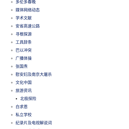
多伦多春晚
媒体网络动态
学术文献
安省高速公路
寻根探源
工具辞条
巴以冲突
广播体操
张国焘
慰安妇及南京大屠杀
文化中国
旅游资讯
北极探险
白求恩
私立学校
纪录片及电视解说词