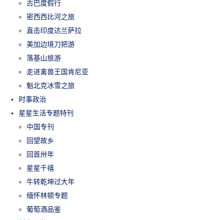
古巴度假行
密西西比河之旅
直击印度达兰萨拉
美加边境刀把游
落基山旅游
走进禽兽王国肯尼亚
魁北克冰雪之旅
时事政治
星星生活专题特刊
中国专刊
回望故乡
回首卅年
星星千禧
牛转乾坤过大年
缅怀林顿专题
葡萄酒品鉴