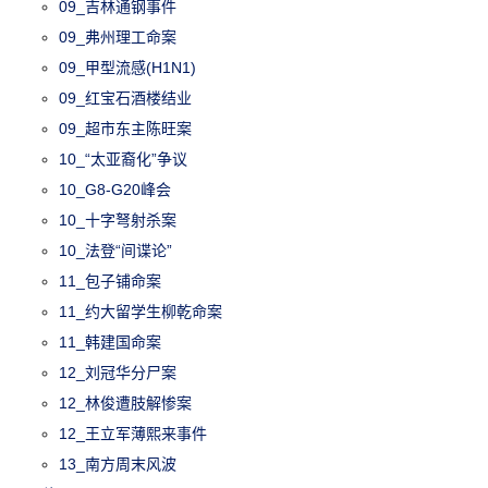
09_吉林通钢事件
09_弗州理工命案
09_甲型流感(H1N1)
09_红宝石酒楼结业
09_超市东主陈旺案
10_“太亚裔化”争议
10_G8-G20峰会
10_十字弩射杀案
10_法登“间谍论”
11_包子铺命案
11_约大留学生柳乾命案
11_韩建国命案
12_刘冠华分尸案
12_林俊遭肢解惨案
12_王立军薄熙来事件
13_南方周末风波