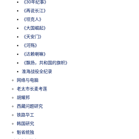
《30年纪事》
《再说长江》
《坦克人》
《大国崛起》
《天安门》
《河殇》
《达赖喇嘛》
《飘扬，共和国的旗帜》
淮海战役全纪录
网络与电脑
老太市长麦考莲
胡耀邦
西藏问题研究
铁路华工
韩国研究
魁省统独