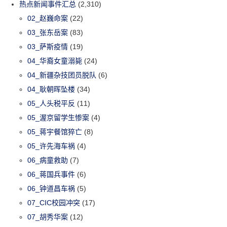
热点新闻事件汇总
(2,310)
02_赵巍命案
(22)
03_张东岳案
(83)
03_萨斯疫情
(19)
04_华裔女童溺毙
(24)
04_新疆杂技团员脱队
(6)
04_耿朝晖坠楼
(34)
05_人头税平反
(11)
05_渥京留学生惨案
(4)
05_蒋宇餐馆猝亡
(8)
05_许先海车祸
(4)
06_病童救助
(7)
06_蒋国兵事件
(6)
06_钟道昌车祸
(5)
07_CIC校园冲突
(17)
07_胡秀华案
(12)