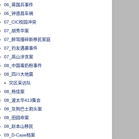
06_蒋国兵事件
06_钟道昌车祸
07_CIC校园冲突
07_胡秀华案
07_醉驾撞碎新移民家庭
07_钓友遇袭事件
07_高山涉贪案
08_中国毒奶粉事件
08_四川大地震
灾区采访队
08_杨佳案
08_渥太华413集会
08_灰狗巴士割头案
08_田园命案
08_赵本山移民
09_D-Case档案