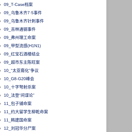
09_T-Case档案
09_乌鲁木齐7·5事件
09_乌鲁木齐针刺事件
09_吉林通钢事件
09_弗州理工命案
09_甲型流感(H1N1)
09_红宝石酒楼结业
09_超市东主陈旺案
10_“太亚裔化”争议
10_G8-G20峰会
10_十字弩射杀案
10_法登“间谍论”
11_包子铺命案
11_约大留学生柳乾命案
11_韩建国命案
12_刘冠华分尸案