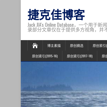
捷克佳博客
Jack JIA's Online Data
录部分文章仅在于提供多方视角，并不代表博主观
博主素描
原创摘选
原创索引(20
原创索引(2015-16)
原创索引(2017-18)
原创