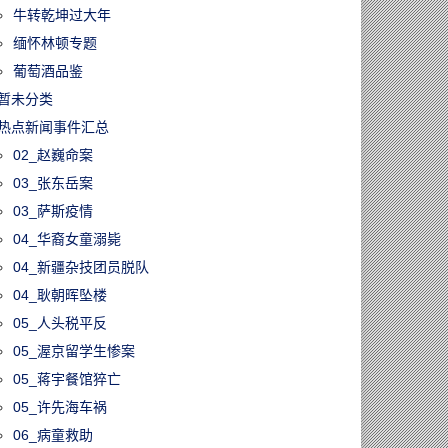
牛转乾坤过大年
缅怀林顿专题
葡萄酒品鉴
暂未分类
热点新闻事件汇总
02_赵巍命案
03_张东岳案
03_萨斯疫情
04_华裔女童溺毙
04_新疆杂技团员脱队
04_耿朝晖坠楼
05_人头税平反
05_渥京留学生惨案
05_蒋宇餐馆猝亡
05_许先海车祸
06_病童救助