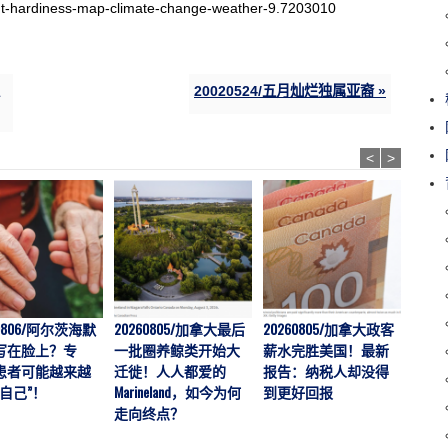
nt-hardiness-map-climate-change-weather-9.7203010
20020524/五月灿烂独属亚裔 »
<
>
60806/阿尔茨海默
20260805/加拿大最后
20260805/加拿大政客
202
写在脸上？专
一批圈养鲸类开始大
薪水完胜美国！最新
拉警
患者可能越来越
迁徙！人人都爱的
报告：纳税人却没得
伤者暴
自己”！
Marineland，如今为何
到更好回报
男孩
走向终点？