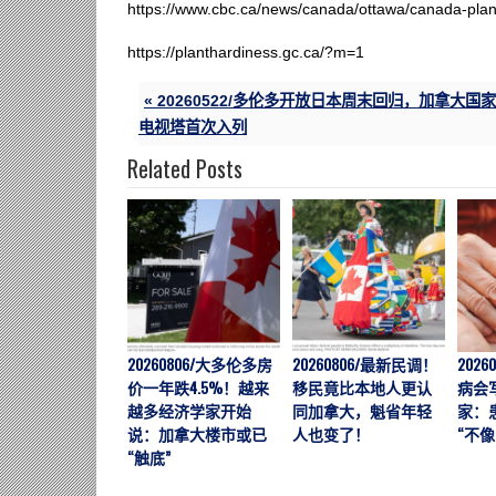
https://www.cbc.ca/news/canada/ottawa/canada-pla
https://planthardiness.gc.ca/?m=1
« 20260522/多伦多开放日本周末回归，加拿大国家
电视塔首次入列
Related Posts
20260806/大多伦多房
20260806/最新民调！
202
价一年跌4.5%！越来
移民竟比本地人更认
病会
越多经济学家开始
同加拿大，魁省年轻
家：
说：加拿大楼市或已
人也变了！
“不像
“触底”