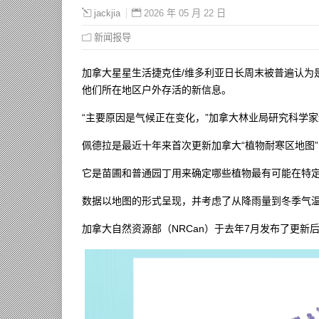
2026 年 05 月 22 日
jackjia
新闻报导
加拿大星星生活捷克佳/维多利亚日长周末被普遍认为
他们所在地区户外存活的新信息。
“主要原因是气候正在变化，”加拿大林业局研究科学家约翰·
佩德拉是最近十年来首次更新加拿大“植物耐寒区地图”（plan
它是苗圃和普通园丁用来确定哪些植物最有可能在特
数据以地图的形式呈现，并考虑了从降雨量到冬季气
加拿大自然资源部（NRCan）于去年7月发布了更新