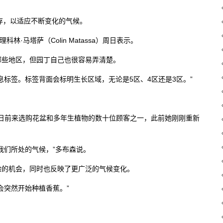
新库存，以适应不断变化的气候。
·马塔萨（Colin Matassa）周日表示。
哪些地区，但园丁自己也很容易弄清楚。
息标签。标签背面会标明生长区域，无论是5区、4区还是3区。”
on) 是周日前来选购花盆和多年生植物的数十位顾客之一，此前她刚刚重新
我们所处的气候，”多布森说。
验的机会，同时也反映了更广泛的气候变化。
会突然开始种植香蕉。”