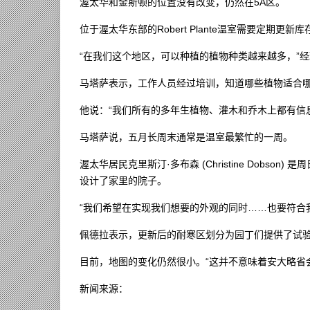
渥太华和金斯顿的位置没有改变，仍然在5A区。
位于渥太华东部的Robert Plante温室需要定期更
“在我们这个地区，可以种植的植物种类越来越多，”经理科林
马塔萨表示，工作人员经过培训，知道哪些植物适合
他说：“我们所有的多年生植物、灌木和乔木上都有信
马塔萨说，五月长周末通常是温室最繁忙的一周。
渥太华居民克里斯汀·多布森 (Christine Dobs
设计了家里的院子。
“我们希望在实现我们想要的外观的同时……也要符合
佩德拉表示，更新后的耐寒区划分为园丁们提供了试
目前，地图的变化仍然很小。“这并不意味着安大略省
新闻来源：