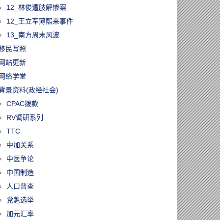
12_林俊遭肢解惨案
12_王立军薄熙来事件
13_南方周末风波
移民写照
网站更新
网络学堂
背景资料(政经社会)
CPAC拨款
RV调研系列
TTC
中加关系
中医争论
60805/多伦多急诊
报！电动滑板车
中国制造
增365%，10岁
人口普查
成最大受害群体
党魁选举
加元汇率