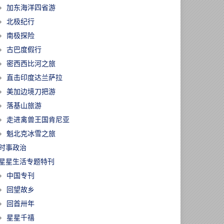
加东海洋四省游
北极纪行
南极探险
古巴度假行
密西西比河之旅
直击印度达兰萨拉
美加边境刀把游
落基山旅游
走进禽兽王国肯尼亚
魁北克冰雪之旅
时事政治
星星生活专题特刊
中国专刊
回望故乡
回首卅年
星星千禧