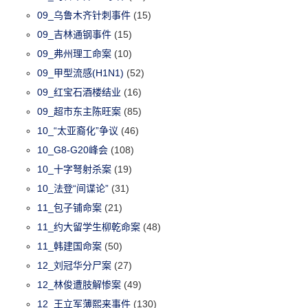
09_乌鲁木齐针刺事件
(15)
09_吉林通钢事件
(15)
09_弗州理工命案
(10)
09_甲型流感(H1N1)
(52)
09_红宝石酒楼结业
(16)
09_超市东主陈旺案
(85)
10_“太亚裔化”争议
(46)
10_G8-G20峰会
(108)
10_十字弩射杀案
(19)
10_法登“间谍论”
(31)
11_包子铺命案
(21)
11_约大留学生柳乾命案
(48)
11_韩建国命案
(50)
12_刘冠华分尸案
(27)
12_林俊遭肢解惨案
(49)
12_王立军薄熙来事件
(130)