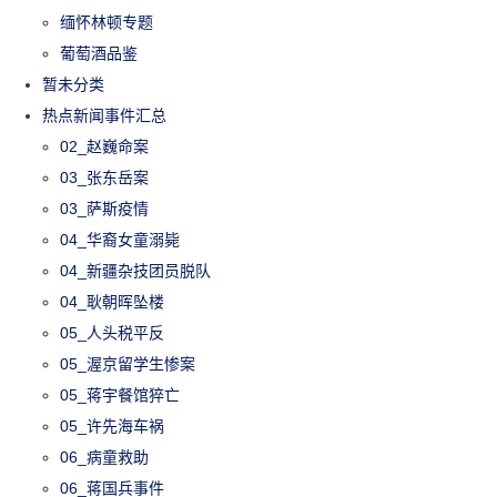
缅怀林顿专题
葡萄酒品鉴
暂未分类
热点新闻事件汇总
02_赵巍命案
03_张东岳案
03_萨斯疫情
04_华裔女童溺毙
04_新疆杂技团员脱队
04_耿朝晖坠楼
05_人头税平反
05_渥京留学生惨案
05_蒋宇餐馆猝亡
05_许先海车祸
06_病童救助
06_蒋国兵事件