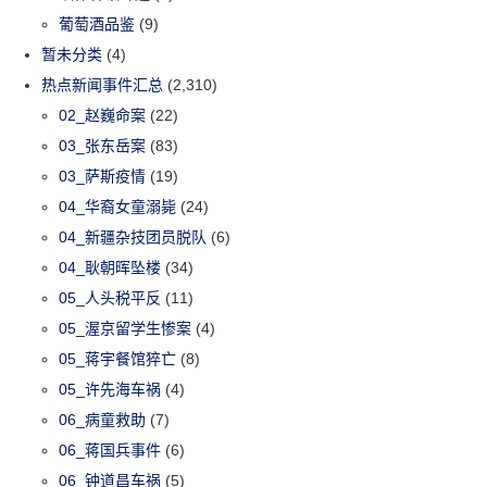
葡萄酒品鉴
(9)
暂未分类
(4)
热点新闻事件汇总
(2,310)
02_赵巍命案
(22)
03_张东岳案
(83)
03_萨斯疫情
(19)
04_华裔女童溺毙
(24)
04_新疆杂技团员脱队
(6)
04_耿朝晖坠楼
(34)
05_人头税平反
(11)
05_渥京留学生惨案
(4)
05_蒋宇餐馆猝亡
(8)
05_许先海车祸
(4)
06_病童救助
(7)
06_蒋国兵事件
(6)
06_钟道昌车祸
(5)