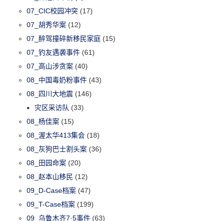
07_CIC校园冲突
(17)
07_胡秀华案
(12)
07_醉驾撞碎新移民家庭
(15)
07_钓友遇袭事件
(61)
07_高山涉贪案
(40)
08_中国毒奶粉事件
(43)
08_四川大地震
(146)
灾区采访队
(33)
08_杨佳案
(15)
08_渥太华413集会
(18)
08_灰狗巴士割头案
(36)
08_田园命案
(20)
08_赵本山移民
(12)
09_D-Case档案
(47)
09_T-Case档案
(199)
09_乌鲁木齐7·5事件
(63)