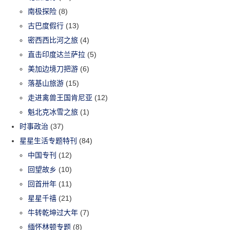
南极探险
(8)
古巴度假行
(13)
密西西比河之旅
(4)
直击印度达兰萨拉
(5)
美加边境刀把游
(6)
落基山旅游
(15)
走进禽兽王国肯尼亚
(12)
魁北克冰雪之旅
(1)
时事政治
(37)
星星生活专题特刊
(84)
中国专刊
(12)
回望故乡
(10)
回首卅年
(11)
星星千禧
(21)
牛转乾坤过大年
(7)
缅怀林顿专题
(8)