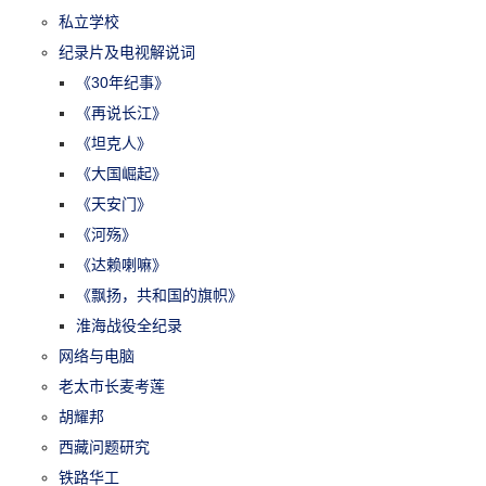
私立学校
纪录片及电视解说词
《30年纪事》
《再说长江》
《坦克人》
《大国崛起》
《天安门》
《河殇》
《达赖喇嘛》
《飘扬，共和国的旗帜》
淮海战役全纪录
网络与电脑
老太市长麦考莲
胡耀邦
西藏问题研究
铁路华工