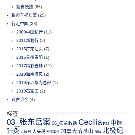
魁省统独
(66)
致命车祸档案
(25)
行走中国
(38)
2009中国纪行
(11)
2011新疆行
(3)
2015广东汕头
(7)
2015贵州贵阳
(1)
2017精彩吉林
(11)
2019海南椰风
(2)
2019深圳华为总部
(1)
2019石家庄
(2)
谈古论今
(4)
标签
03_张东岳案
Cecilia
中医
06_病童救助
PS3
北极纪
针灸
加拿大落基山
人头税
九段线
刑事案件
加航