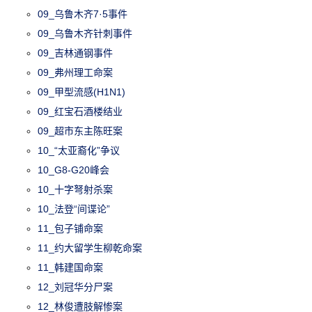
09_乌鲁木齐7·5事件
09_乌鲁木齐针刺事件
09_吉林通钢事件
09_弗州理工命案
09_甲型流感(H1N1)
09_红宝石酒楼结业
09_超市东主陈旺案
10_“太亚裔化”争议
10_G8-G20峰会
10_十字弩射杀案
10_法登“间谍论”
11_包子铺命案
11_约大留学生柳乾命案
11_韩建国命案
12_刘冠华分尸案
12_林俊遭肢解惨案