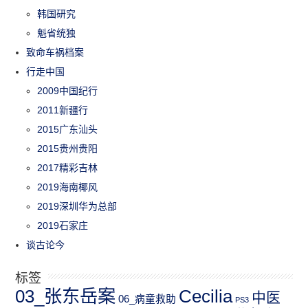
韩国研究
魁省统独
致命车祸档案
行走中国
2009中国纪行
2011新疆行
2015广东汕头
2015贵州贵阳
2017精彩吉林
2019海南椰风
2019深圳华为总部
2019石家庄
谈古论今
标签
03_张东岳案
Cecilia
中医
06_病童救助
PS3