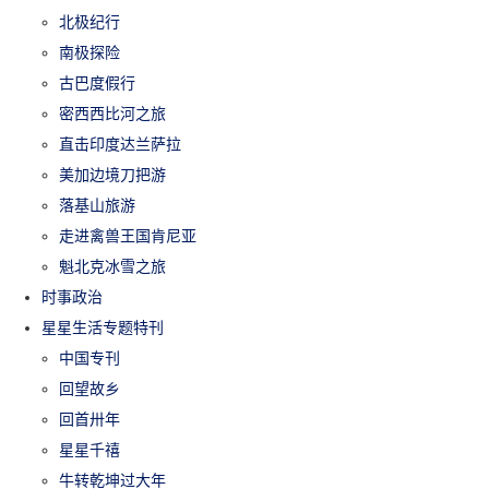
北极纪行
南极探险
古巴度假行
密西西比河之旅
直击印度达兰萨拉
美加边境刀把游
落基山旅游
走进禽兽王国肯尼亚
魁北克冰雪之旅
时事政治
星星生活专题特刊
中国专刊
回望故乡
回首卅年
星星千禧
牛转乾坤过大年