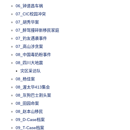
06_钟道昌车祸
07_CIC校园冲突
07_胡秀华案
07_醉驾撞碎新移民家庭
07_钓友遇袭事件
07_高山涉贪案
08_中国毒奶粉事件
08_四川大地震
灾区采访队
08_杨佳案
08_渥太华413集会
08_灰狗巴士割头案
08_田园命案
08_赵本山移民
09_D-Case档案
09_T-Case档案