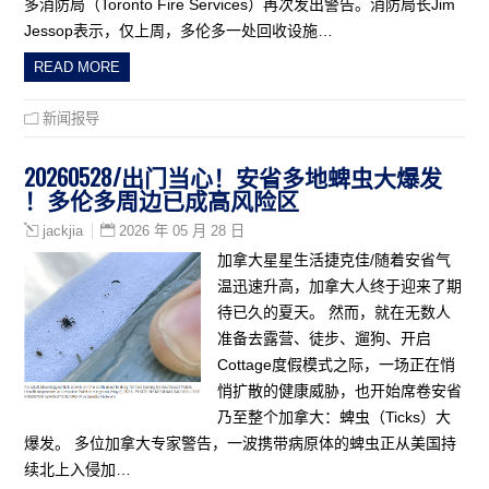
多消防局（Toronto Fire Services）再次发出警告。消防局长Jim
Jessop表示，仅上周，多伦多一处回收设施…
READ MORE
新闻报导
20260528/出门当心！安省多地蜱虫大爆发
！多伦多周边已成高风险区
2026 年 05 月 28 日
jackjia
加拿大星星生活捷克佳/随着安省气
温迅速升高，加拿大人终于迎来了期
待已久的夏天。 然而，就在无数人
准备去露营、徒步、遛狗、开启
Cottage度假模式之际，一场正在悄
悄扩散的健康威胁，也开始席卷安省
乃至整个加拿大：蜱虫（Ticks）大
爆发。 多位加拿大专家警告，一波携带病原体的蜱虫正从美国持
续北上入侵加…