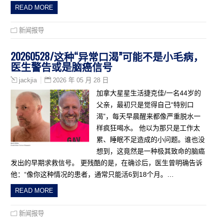
READ MORE
新闻报导
20260528/这种“异常口渴”可能不是小毛病，
医生警告或是脑癌信号
2026 年 05 月 28 日
jackjia
加拿大星星生活捷克佳/一名44岁的
父亲，最初只是觉得自己“特别口
渴”，每天早晨醒来都像严重脱水一
样疯狂喝水。 他以为那只是工作太
累、睡眠不足造成的小问题。谁也没
想到，这竟然是一种极其致命的脑癌
发出的早期求救信号。 更残酷的是，在确诊后，医生曾明确告诉
他：“像你这种情况的患者，通常只能活6到18个月。…
READ MORE
新闻报导