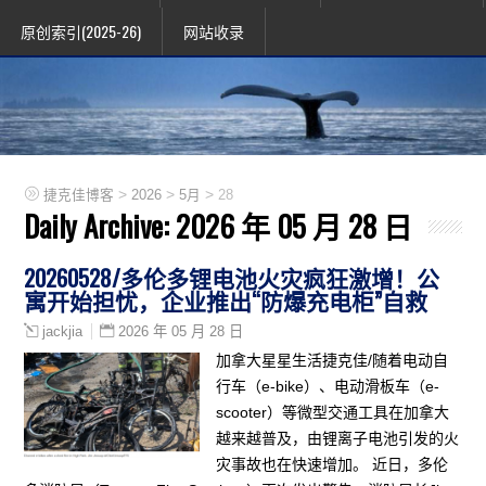
原创索引(2025-26)
网站收录
>
>
>
捷克佳博客
2026
5月
28
Daily Archive:
2026 年 05 月 28 日
20260528/多伦多锂电池火灾疯狂激增！公
寓开始担忧，企业推出“防爆充电柜”自救
2026 年 05 月 28 日
jackjia
加拿大星星生活捷克佳/随着电动自
行车（e-bike）、电动滑板车（e-
scooter）等微型交通工具在加拿大
越来越普及，由锂离子电池引发的火
灾事故也在快速增加。 近日，多伦