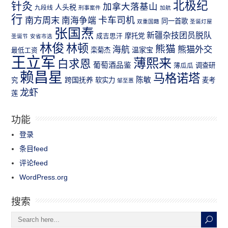
北极纪
针灸
加拿大落基山
人头税
九段线
刑事案件
加航
行
南方周末
卡车司机
南海争端
同一首歌
双重国籍
圣诞灯屋
张国焘
新疆杂技团员脱队
成吉思汗
摩托党
圣诞节
安省市选
林俊
林顿
熊猫
熊猫外交
海航
温家宝
最低工资
栾菊杰
王立军
薄熙来
白求恩
葡萄酒品鉴
薄瓜瓜
调查研
赖昌星
马格诺塔
跨国抚养
陈敏
究
软实力
麦考
邹至蕙
龙虾
莲
功能
登录
条目feed
评论feed
WordPress.org
搜索