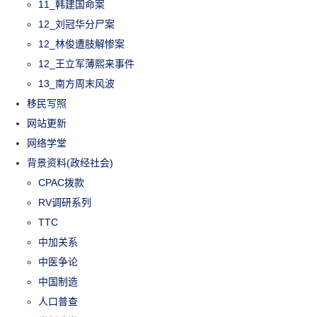
11_韩建国命案
12_刘冠华分尸案
12_林俊遭肢解惨案
12_王立军薄熙来事件
13_南方周末风波
移民写照
网站更新
网络学堂
背景资料(政经社会)
CPAC拨款
RV调研系列
TTC
中加关系
中医争论
中国制造
人口普查