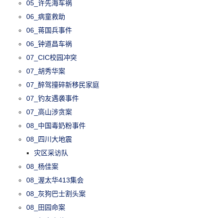
05_许先海车祸
06_病童救助
06_蒋国兵事件
06_钟道昌车祸
07_CIC校园冲突
07_胡秀华案
07_醉驾撞碎新移民家庭
07_钓友遇袭事件
07_高山涉贪案
08_中国毒奶粉事件
08_四川大地震
灾区采访队
08_杨佳案
08_渥太华413集会
08_灰狗巴士割头案
08_田园命案