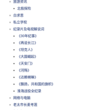
旅游资讯
北极探险
白求恩
私立学校
纪录片及电视解说词
《30年纪事》
《再说长江》
《坦克人》
《大国崛起》
《天安门》
《河殇》
《达赖喇嘛》
《飘扬，共和国的旗帜》
淮海战役全纪录
网络与电脑
老太市长麦考莲