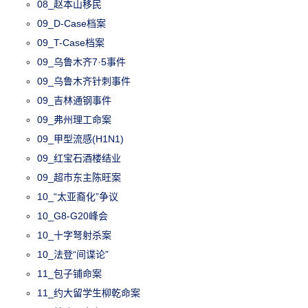
08_赵本山移民
09_D-Case档案
09_T-Case档案
09_乌鲁木齐7·5事件
09_乌鲁木齐针刺事件
09_吉林通钢事件
09_弗州理工命案
09_甲型流感(H1N1)
09_红宝石酒楼结业
09_超市东主陈旺案
10_“太亚裔化”争议
10_G8-G20峰会
10_十字弩射杀案
10_法登“间谍论”
11_包子铺命案
11_约大留学生柳乾命案