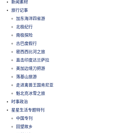
新闻素材
旅行记事
加东海洋四省游
北极纪行
南极探险
古巴度假行
密西西比河之旅
直击印度达兰萨拉
美加边境刀把游
落基山旅游
走进禽兽王国肯尼亚
魁北克冰雪之旅
时事政治
星星生活专题特刊
中国专刊
回望故乡