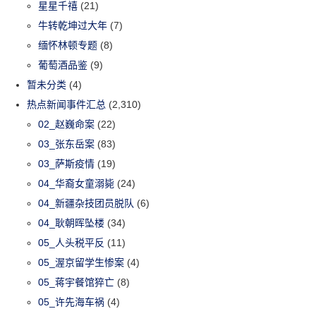
星星千禧
(21)
牛转乾坤过大年
(7)
缅怀林顿专题
(8)
葡萄酒品鉴
(9)
暂未分类
(4)
热点新闻事件汇总
(2,310)
02_赵巍命案
(22)
03_张东岳案
(83)
03_萨斯疫情
(19)
04_华裔女童溺毙
(24)
04_新疆杂技团员脱队
(6)
04_耿朝晖坠楼
(34)
05_人头税平反
(11)
05_渥京留学生惨案
(4)
05_蒋宇餐馆猝亡
(8)
05_许先海车祸
(4)