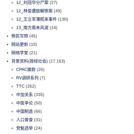
12_刘冠华分尸案
(27)
12_林俊遭肢解惨案
(49)
12_王立军薄熙来事件
(130)
13_南方周末风波
(14)
移民写照
(45)
网站更新
(10)
网络学堂
(21)
背景资料(政经社会)
(17,163)
CPAC拨款
(26)
RV调研系列
(7)
TTC
(262)
中加关系
(335)
中医争论
(50)
中国制造
(66)
人口普查
(31)
党魁选举
(24)