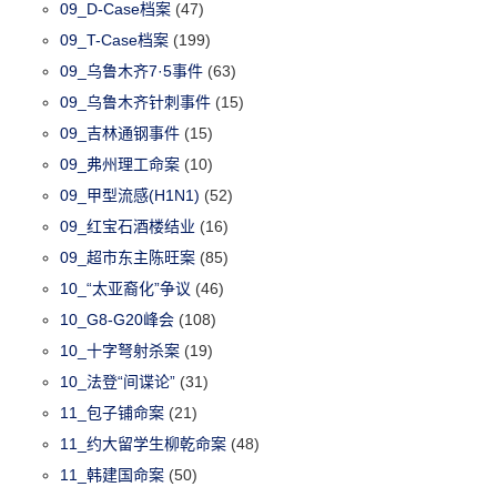
09_D-Case档案
(47)
09_T-Case档案
(199)
09_乌鲁木齐7·5事件
(63)
09_乌鲁木齐针刺事件
(15)
09_吉林通钢事件
(15)
09_弗州理工命案
(10)
09_甲型流感(H1N1)
(52)
09_红宝石酒楼结业
(16)
09_超市东主陈旺案
(85)
10_“太亚裔化”争议
(46)
10_G8-G20峰会
(108)
10_十字弩射杀案
(19)
10_法登“间谍论”
(31)
11_包子铺命案
(21)
11_约大留学生柳乾命案
(48)
11_韩建国命案
(50)