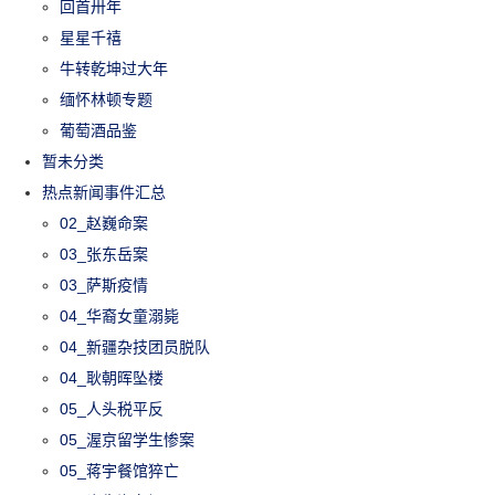
回首卅年
星星千禧
牛转乾坤过大年
缅怀林顿专题
葡萄酒品鉴
暂未分类
热点新闻事件汇总
02_赵巍命案
03_张东岳案
03_萨斯疫情
04_华裔女童溺毙
04_新疆杂技团员脱队
04_耿朝晖坠楼
05_人头税平反
05_渥京留学生惨案
05_蒋宇餐馆猝亡