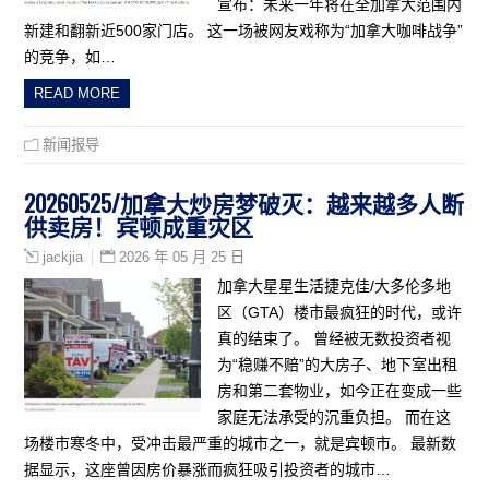
宣布：未来一年将在全加拿大范围内
新建和翻新近500家门店。 这一场被网友戏称为“加拿大咖啡战争”
的竞争，如…
READ MORE
新闻报导
20260525/加拿大炒房梦破灭：越来越多人断
供卖房！宾顿成重灾区
2026 年 05 月 25 日
jackjia
加拿大星星生活捷克佳/大多伦多地
区（GTA）楼市最疯狂的时代，或许
真的结束了。 曾经被无数投资者视
为“稳赚不赔”的大房子、地下室出租
房和第二套物业，如今正在变成一些
家庭无法承受的沉重负担。 而在这
场楼市寒冬中，受冲击最严重的城市之一，就是宾顿市。 最新数
据显示，这座曾因房价暴涨而疯狂吸引投资者的城市…