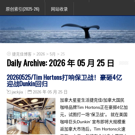
原创索引(2025-26)
网站收录
>
>
>
捷克佳博客
2026
5月
25
Daily Archive:
2026 年 05 月 25 日
20260525/Tim Hortons打响保卫战！豪砸4亿
迎战Dunkin回归
2026 年 05 月 25 日
jackjia
加拿大星星生活捷克佳/加拿大国民
咖啡品牌Tim Hortons正在豪掷4亿加
元，试图打一场“保卫战”。 就在美国
咖啡巨头Dunkin’ 宣布即将大规模重
返加拿大市场后，Tim Hortons火速