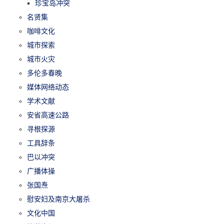
珍宝岛冲突
名贤集
咖啡文化
城市探索
城市火灾
多伦多春晚
媒体网络动态
学术文献
安省高速公路
寻根探源
工具辞条
巴以冲突
广播体操
张国焘
慰安妇及南京大屠杀
文化中国