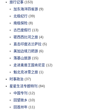
旅行记事
(153)
加东海洋四省游
(9)
北极纪行
(39)
南极探险
(8)
古巴度假行
(13)
密西西比河之旅
(4)
直击印度达兰萨拉
(5)
美加边境刀把游
(6)
落基山旅游
(15)
走进禽兽王国肯尼亚
(12)
魁北克冰雪之旅
(1)
时事政治
(37)
星星生活专题特刊
(84)
中国专刊
(12)
回望故乡
(10)
回首卅年
(11)