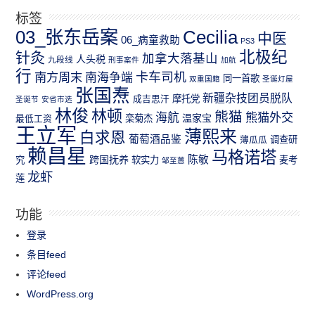
标签
03_张东岳案
Cecilia
中医
06_病童救助
PS3
北极纪
针灸
加拿大落基山
人头税
九段线
刑事案件
加航
行
南方周末
卡车司机
南海争端
同一首歌
双重国籍
圣诞灯屋
张国焘
新疆杂技团员脱队
成吉思汗
摩托党
圣诞节
安省市选
林俊
林顿
熊猫
熊猫外交
海航
温家宝
最低工资
栾菊杰
王立军
薄熙来
白求恩
葡萄酒品鉴
薄瓜瓜
调查研
赖昌星
马格诺塔
跨国抚养
陈敏
究
软实力
麦考
邹至蕙
龙虾
莲
功能
登录
条目feed
评论feed
WordPress.org