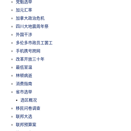
党魁选举
加元汇率
加拿大政治危机
四川大地震周年祭
外国干涉
多伦多市政员工罢工
手机携号跨网
改革开放三十年
最低室温
林顿病逝
消费指南
省市选举
选区概况
移民问卷调查
联邦大选
联邦预算案