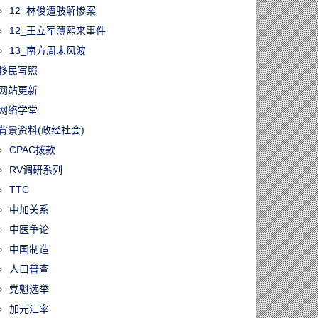
12_林俊遭肢解惨案
12_王立军薄熙来事件
13_南方周末风波
移民写照
网站更新
网络学堂
背景资料(政经社会)
CPAC拨款
RV调研系列
TTC
中加关系
中医争论
中国制造
人口普查
党魁选举
加元汇率