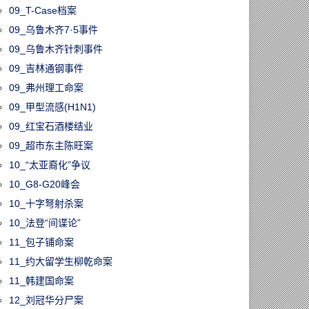
09_T-Case档案
09_乌鲁木齐7·5事件
09_乌鲁木齐针刺事件
09_吉林通钢事件
09_弗州理工命案
09_甲型流感(H1N1)
09_红宝石酒楼结业
09_超市东主陈旺案
10_“太亚裔化”争议
10_G8-G20峰会
10_十字弩射杀案
10_法登“间谍论”
11_包子铺命案
11_约大留学生柳乾命案
11_韩建国命案
12_刘冠华分尸案