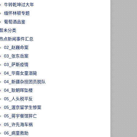
牛转乾坤过大年
缅怀林顿专题
葡萄酒品鉴
暂未分类
热点新闻事件汇总
02_赵巍命案
03_张东岳案
03_萨斯疫情
04_华裔女童溺毙
04_新疆杂技团员脱队
04_耿朝晖坠楼
05_人头税平反
05_渥京留学生惨案
05_蒋宇餐馆猝亡
05_许先海车祸
06_病童救助