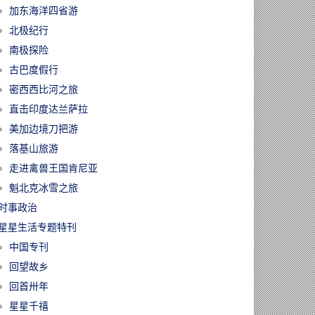
加东海洋四省游
北极纪行
南极探险
古巴度假行
密西西比河之旅
直击印度达兰萨拉
美加边境刀把游
落基山旅游
走进禽兽王国肯尼亚
魁北克冰雪之旅
时事政治
星星生活专题特刊
中国专刊
回望故乡
回首卅年
星星千禧