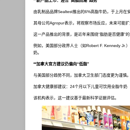
**新产品上市：迎合“高脂回潮”趋势
由乳制品品牌Sealtest推出的6%高脂牛奶，于上月
其母公司Agropur表示，将观察市场反应，未来可能
这一产品推出的背景，是近年来围绕“脂肪是否健康”
例如，美国部分政界人士（如Robert F. Kenned
奶。
**加拿大官方建议仍偏向“低脂”
与美国部分趋势不同，加拿大卫生部门态度更为谨慎
加拿大健康部建议：24个月以下儿童可饮用全脂牛奶（
该机构表示，这一建议基于最新科学证据评估。