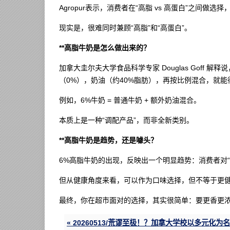
Agropur表示，消费者在“高脂 vs 高蛋白”之间做
现实是，很难同时兼顾“高脂”和“高蛋白”。
**高脂牛奶是怎么做出来的？
加拿大圭尔夫大学食品科学专家 Douglas Goff
（0%），奶油（约40%脂肪），再按比例混合，就
例如，6%牛奶 = 普通牛奶 + 额外奶油混合。
本质上是一种“调配产品”，而非全新类别。
**高脂牛奶是趋势，还是噱头？
6%高脂牛奶的出现，反映出一个明显趋势：消费者对
但从健康角度来看，可以作为口味选择，但不等于更
最终，你在超市面对的选择，其实很简单：要更香更
« 20260513/荒谬至极！？加拿大学校以多元化为名