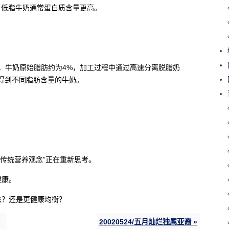
选择，低脂牛奶通常蛋白质含量更高。
 解释说，牛奶原始脂肪约为4%，加工过程中通过高速分离脱脂奶
能得到不同脂肪含量的牛奶。
“传统营养观念”正在重新思考。
健康。
浓？还是更健康均衡？
20020524/五月灿烂独属亚裔 »