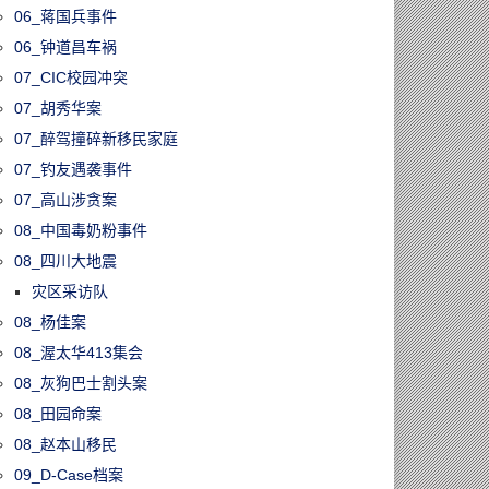
06_蒋国兵事件
06_钟道昌车祸
07_CIC校园冲突
07_胡秀华案
07_醉驾撞碎新移民家庭
07_钓友遇袭事件
07_高山涉贪案
08_中国毒奶粉事件
08_四川大地震
灾区采访队
08_杨佳案
08_渥太华413集会
08_灰狗巴士割头案
08_田园命案
08_赵本山移民
09_D-Case档案