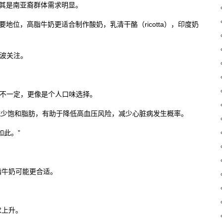
尤其是南亚裔群体需求明显。
占重要地位，高脂牛奶更适合制作酸奶，乳清干酪（ricotta），印度奶
这波关注。
：不一定，更像是个人口味选择。
而减少饱和脂肪，有助于降低高血压风险，减少心脏病发生概率。
如此。”
脂牛奶可能更合适。
求上升。