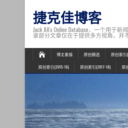
捷克佳博客
Jack JIA's Online Data
录部分文章仅在于提供多方视角，并不代表博主观
博主素描
原创摘选
原创索引(20
原创索引(2015-16)
原创索引(2017-18)
原创