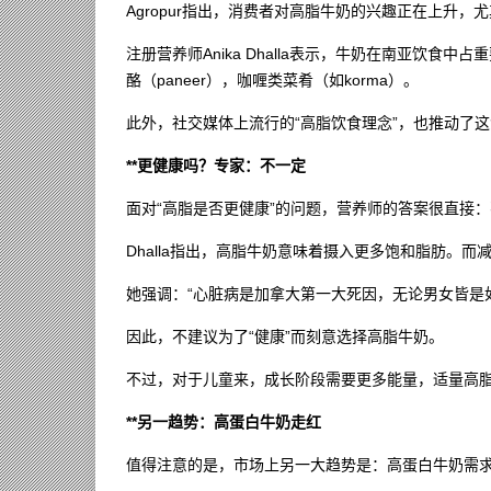
Agropur指出，消费者对高脂牛奶的兴趣正在上升，
注册营养师Anika Dhalla表示，牛奶在南亚饮食中
酪（paneer），咖喱类菜肴（如korma）。
此外，社交媒体上流行的“高脂饮食理念”，也推动了
**更健康吗？专家：不一定
面对“高脂是否更健康”的问题，营养师的答案很直接
Dhalla指出，高脂牛奶意味着摄入更多饱和脂肪。
她强调：“心脏病是加拿大第一大死因，无论男女皆是
因此，不建议为了“健康”而刻意选择高脂牛奶。
不过，对于儿童来，成长阶段需要更多能量，适量高
**另一趋势：高蛋白牛奶走红
值得注意的是，市场上另一大趋势是：高蛋白牛奶需