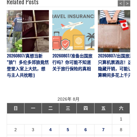
Related Posts
<
>
20260807/真想当新
20260807/准备出国旅
20260807/出国旅游
“狼”！多伦多郊狼竟然
行吗？你可能不知道
只算机票酒店！这7
登堂入室上大炕，想
关于旅行保险的真相
隐藏开销，可能让预
与主人共枕眠:)
算瞬间多花上千元
2026年 8月
日
一
二
三
四
五
六
1
2
3
4
5
6
7
8