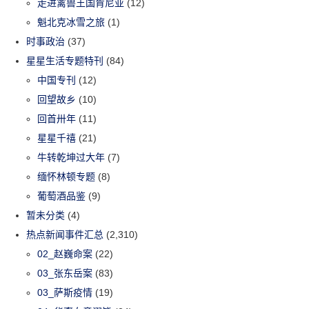
走进禽兽王国肯尼亚
(12)
魁北克冰雪之旅
(1)
时事政治
(37)
星星生活专题特刊
(84)
中国专刊
(12)
回望故乡
(10)
回首卅年
(11)
星星千禧
(21)
牛转乾坤过大年
(7)
缅怀林顿专题
(8)
葡萄酒品鉴
(9)
暂未分类
(4)
热点新闻事件汇总
(2,310)
02_赵巍命案
(22)
03_张东岳案
(83)
03_萨斯疫情
(19)