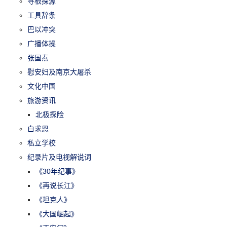
寻根探源
工具辞条
巴以冲突
广播体操
张国焘
慰安妇及南京大屠杀
文化中国
旅游资讯
北极探险
白求恩
私立学校
纪录片及电视解说词
《30年纪事》
《再说长江》
《坦克人》
《大国崛起》