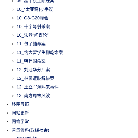
09_超市东主陈旺案
10_“太亚裔化”争议
10_G8-G20峰会
10_十字弩射杀案
10_法登“间谍论”
11_包子铺命案
11_约大留学生柳乾命案
11_韩建国命案
12_刘冠华分尸案
12_林俊遭肢解惨案
12_王立军薄熙来事件
13_南方周末风波
移民写照
网站更新
网络学堂
背景资料(政经社会)