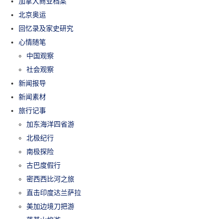
加拿大商业档案
北京奥运
回忆录及家史研究
心情随笔
中国观察
社会观察
新闻报导
新闻素材
旅行记事
加东海洋四省游
北极纪行
南极探险
古巴度假行
密西西比河之旅
直击印度达兰萨拉
美加边境刀把游