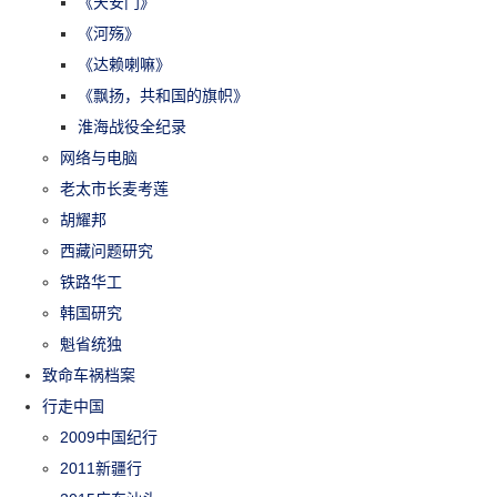
《天安门》
《河殇》
《达赖喇嘛》
《飘扬，共和国的旗帜》
淮海战役全纪录
网络与电脑
老太市长麦考莲
胡耀邦
西藏问题研究
铁路华工
韩国研究
魁省统独
致命车祸档案
行走中国
2009中国纪行
2011新疆行