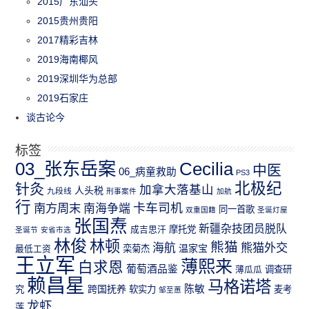
2015广东汕头
2015贵州贵阳
2017精彩吉林
2019海南椰风
2019深圳华为总部
2019石家庄
谈古论今
标签
03_张东岳案
Cecilia
中医
06_病童救助
PS3
北极纪
针灸
加拿大落基山
人头税
九段线
刑事案件
加航
行
南方周末
卡车司机
南海争端
同一首歌
双重国籍
圣诞灯屋
张国焘
新疆杂技团员脱队
成吉思汗
摩托党
圣诞节
安省市选
林俊
林顿
熊猫
熊猫外交
海航
温家宝
最低工资
栾菊杰
王立军
薄熙来
白求恩
葡萄酒品鉴
薄瓜瓜
调查研
赖昌星
马格诺塔
跨国抚养
陈敏
究
软实力
麦考
邹至蕙
龙虾
莲