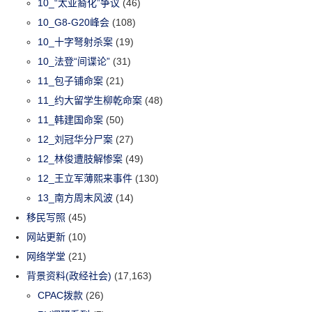
10_“太亚裔化”争议
(46)
10_G8-G20峰会
(108)
10_十字弩射杀案
(19)
10_法登“间谍论”
(31)
11_包子铺命案
(21)
11_约大留学生柳乾命案
(48)
11_韩建国命案
(50)
12_刘冠华分尸案
(27)
12_林俊遭肢解惨案
(49)
12_王立军薄熙来事件
(130)
13_南方周末风波
(14)
移民写照
(45)
网站更新
(10)
网络学堂
(21)
背景资料(政经社会)
(17,163)
CPAC拨款
(26)