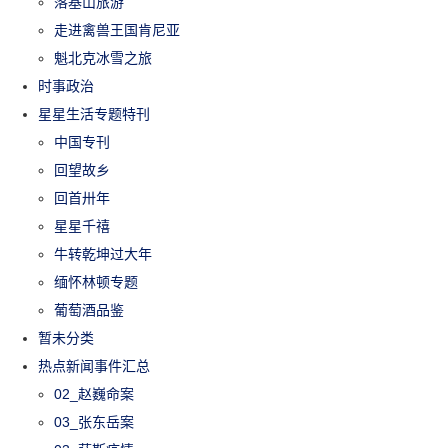
落基山旅游
走进禽兽王国肯尼亚
魁北克冰雪之旅
时事政治
星星生活专题特刊
中国专刊
回望故乡
回首卅年
星星千禧
牛转乾坤过大年
缅怀林顿专题
葡萄酒品鉴
暂未分类
热点新闻事件汇总
02_赵巍命案
03_张东岳案