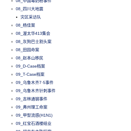
08_中国毒奶粉事件
08_四川大地震
灾区采访队
08_杨佳案
08_渥太华413集会
08_灰狗巴士割头案
08_田园命案
08_赵本山移民
09_D-Case档案
09_T-Case档案
09_乌鲁木齐7·5事件
09_乌鲁木齐针刺事件
09_吉林通钢事件
09_弗州理工命案
09_甲型流感(H1N1)
09_红宝石酒楼结业