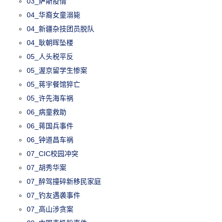
03_萨斯疫情
04_华裔女童溺毙
04_新疆杂技团员脱队
04_耿朝晖坠楼
05_人头税平反
05_渥京留学生惨案
05_蒋宇餐馆猝亡
05_许先海车祸
06_病童救助
06_蒋国兵事件
06_钟道昌车祸
07_CIC校园冲突
07_胡秀华案
07_醉驾撞碎新移民家庭
07_钓友遇袭事件
07_高山涉贪案