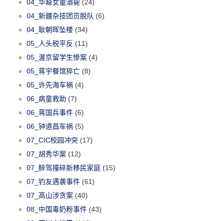
04_华裔女童溺毙
(24)
04_新疆杂技团员脱队
(6)
04_耿朝晖坠楼
(34)
05_人头税平反
(11)
05_渥京留学生惨案
(4)
05_蒋宇餐馆猝亡
(8)
05_许先海车祸
(4)
06_病童救助
(7)
06_蒋国兵事件
(6)
06_钟道昌车祸
(5)
07_CIC校园冲突
(17)
07_胡秀华案
(12)
07_醉驾撞碎新移民家庭
(15)
07_钓友遇袭事件
(61)
07_高山涉贪案
(40)
08_中国毒奶粉事件
(43)