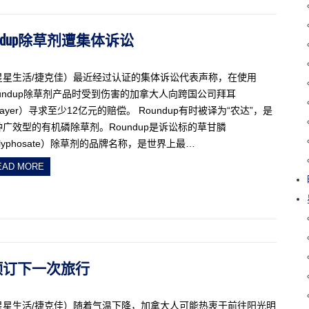
undup除草剂遭集体诉讼
星星生活/捷克佳）最近经过认证的集体诉讼代表声称，在使用
oundup除草剂产品时受到伤害的加拿大人向跨国公司拜耳
ayer）寻求至少12亿元的赔偿。 Roundup有时被译为“农达”，是
种广效型的有机磷除草剂。Roundup是诉讼标的草甘膦
lyphosate）除草剂的品牌名称，是世界上最…
EAD MORE
该预订下一次旅行
星星生活/捷克佳）随着气温下降，加拿大人可能热衷于前往阳光明