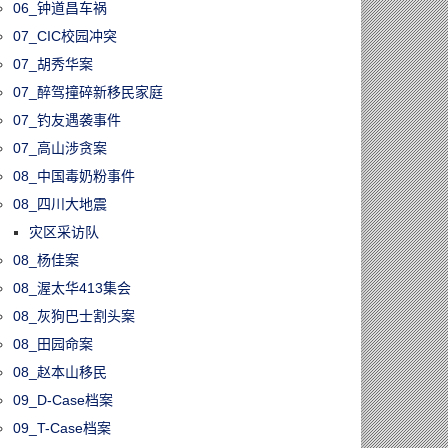
06_钟道昌车祸
07_CIC校园冲突
07_胡秀华案
07_醉驾撞碎新移民家庭
07_钓友遇袭事件
07_高山涉贪案
08_中国毒奶粉事件
08_四川大地震
灾区采访队
08_杨佳案
08_渥太华413集会
08_灰狗巴士割头案
08_田园命案
08_赵本山移民
09_D-Case档案
09_T-Case档案