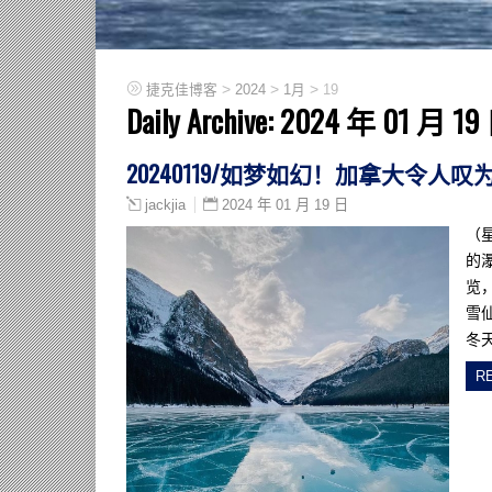
>
>
>
捷克佳博客
2024
1月
19
Daily Archive:
2024 年 01 月 19
20240119/如梦如幻！加拿大令
2024 年 01 月 19 日
jackjia
（
的
览
雪
冬
R