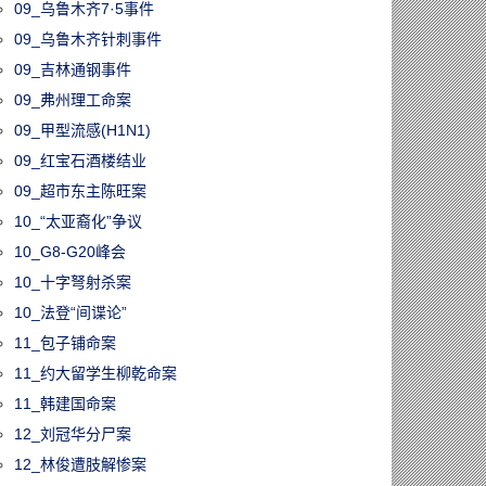
09_乌鲁木齐7·5事件
09_乌鲁木齐针刺事件
09_吉林通钢事件
09_弗州理工命案
09_甲型流感(H1N1)
09_红宝石酒楼结业
09_超市东主陈旺案
10_“太亚裔化”争议
10_G8-G20峰会
10_十字弩射杀案
10_法登“间谍论”
11_包子铺命案
11_约大留学生柳乾命案
11_韩建国命案
12_刘冠华分尸案
12_林俊遭肢解惨案