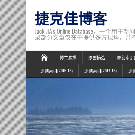
捷克佳博客
Jack JIA's Online Data
录部分文章仅在于提供多方视角，并不代表博主观
博主素描
原创摘选
原创索引(20
原创索引(2015-16)
原创索引(2017-18)
原创