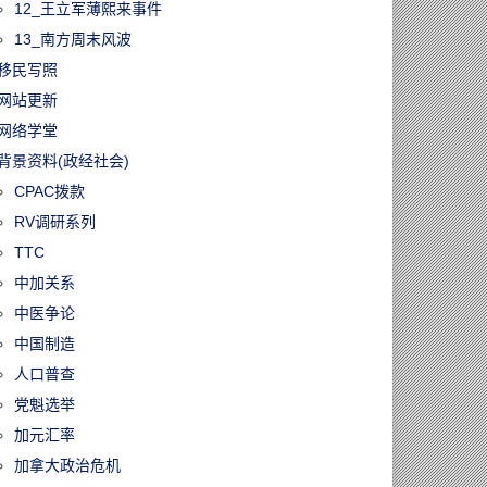
12_王立军薄熙来事件
13_南方周末风波
移民写照
网站更新
网络学堂
背景资料(政经社会)
CPAC拨款
RV调研系列
TTC
中加关系
中医争论
中国制造
人口普查
党魁选举
加元汇率
加拿大政治危机