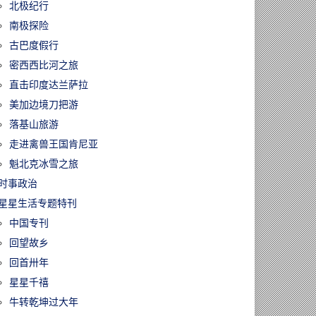
北极纪行
南极探险
古巴度假行
密西西比河之旅
直击印度达兰萨拉
美加边境刀把游
落基山旅游
走进禽兽王国肯尼亚
魁北克冰雪之旅
时事政治
星星生活专题特刊
中国专刊
回望故乡
回首卅年
星星千禧
牛转乾坤过大年