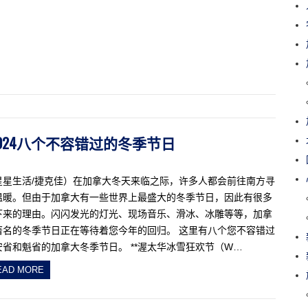
省2024八个不容错过的冬季节日
星星生活/捷克佳）在加拿大冬天来临之际，许多人都会前往南方寻
温暖。但由于加拿大有一些世界上最盛大的冬季节日，因此有很多
下来的理由。闪闪发光的灯光、现场音乐、滑冰、冰雕等等，加拿
著名的冬季节日正在等待着您今年的回归。 这里有八个您不容错过
安省和魁省的加拿大冬季节日。 **渥太华冰雪狂欢节（W…
EAD MORE