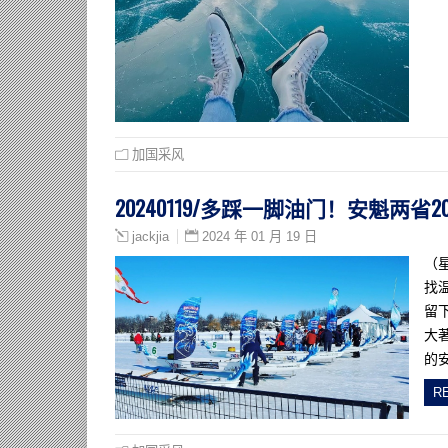
加国采风
20240119/多踩一脚油门！安魁两
2024 年 01 月 19 日
jackjia
（
找
留
大
的
R