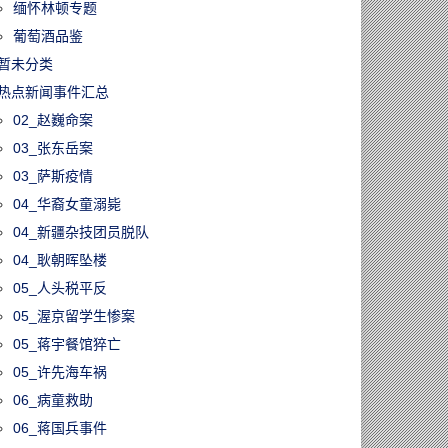
缅怀林顿专题
葡萄酒品鉴
暂未分类
热点新闻事件汇总
02_赵巍命案
03_张东岳案
03_萨斯疫情
04_华裔女童溺毙
04_新疆杂技团员脱队
04_耿朝晖坠楼
05_人头税平反
05_渥京留学生惨案
05_蒋宇餐馆猝亡
05_许先海车祸
06_病童救助
06_蒋国兵事件