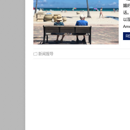
媚的
话
以现
Amr
R
新闻报导