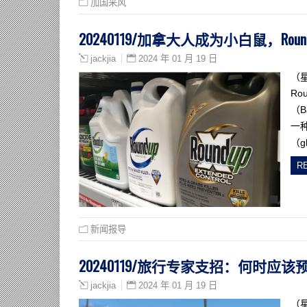
加国采风
20240119/加拿大人成为小白鼠，Ro
2024 年 01 月 19 日
jackjia
（
R
（B
一
（g
R
新闻报导
20240119/旅行专家支招：何时应
2024 年 01 月 19 日
jackjia
（