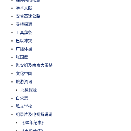
学术文献
安省高速公路
寻根探源
工具辞条
巴以冲突
广播体操
张国焘
慰安妇及南京大屠杀
文化中国
旅游资讯
北极探险
白求恩
私立学校
纪录片及电视解说词
《30年纪事》
《再说长江》