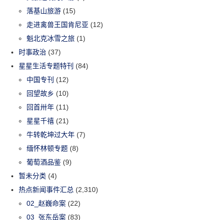
落基山旅游
(15)
走进禽兽王国肯尼亚
(12)
魁北克冰雪之旅
(1)
时事政治
(37)
星星生活专题特刊
(84)
中国专刊
(12)
回望故乡
(10)
回首卅年
(11)
星星千禧
(21)
牛转乾坤过大年
(7)
缅怀林顿专题
(8)
葡萄酒品鉴
(9)
暂未分类
(4)
热点新闻事件汇总
(2,310)
02_赵巍命案
(22)
03_张东岳案
(83)