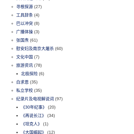
寻根探源
(27)
工具辞条
(4)
巴以冲突
(8)
广播体操
(3)
张国焘
(61)
慰安妇及南京大屠杀
(60)
文化中国
(7)
旅游资讯
(78)
北极探险
(6)
白求恩
(35)
私立学校
(35)
纪录片及电视解说词
(97)
《30年纪事》
(20)
《再说长江》
(34)
《坦克人》
(1)
《大国崛起》
(12)