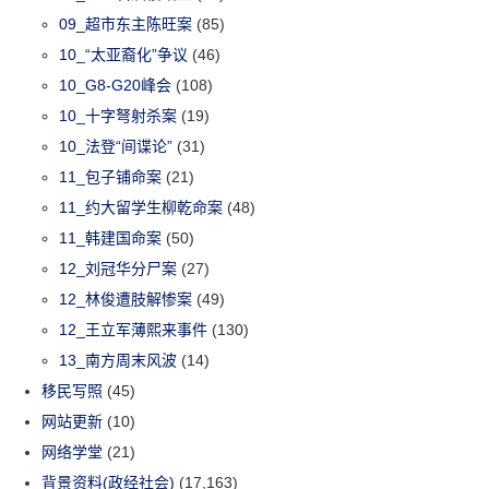
09_超市东主陈旺案
(85)
10_“太亚裔化”争议
(46)
10_G8-G20峰会
(108)
10_十字弩射杀案
(19)
10_法登“间谍论”
(31)
11_包子铺命案
(21)
11_约大留学生柳乾命案
(48)
11_韩建国命案
(50)
12_刘冠华分尸案
(27)
12_林俊遭肢解惨案
(49)
12_王立军薄熙来事件
(130)
13_南方周末风波
(14)
移民写照
(45)
网站更新
(10)
网络学堂
(21)
背景资料(政经社会)
(17,163)