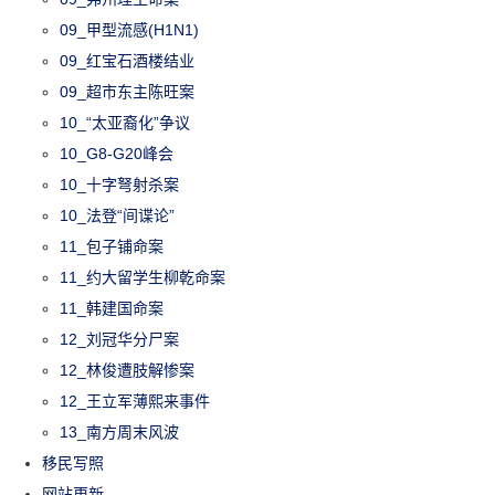
09_甲型流感(H1N1)
09_红宝石酒楼结业
09_超市东主陈旺案
10_“太亚裔化”争议
10_G8-G20峰会
10_十字弩射杀案
10_法登“间谍论”
11_包子铺命案
11_约大留学生柳乾命案
11_韩建国命案
12_刘冠华分尸案
12_林俊遭肢解惨案
12_王立军薄熙来事件
13_南方周末风波
移民写照
网站更新