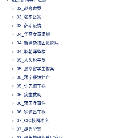
02_赵巍命案
03_张东岳案
03_萨斯疫情
04_华裔女童溺毙
04_新疆杂技团员脱队
04_耿朝晖坠楼
05_人头税平反
05_渥京留学生惨案
05_蒋宇餐馆猝亡
05_许先海车祸
06_病童救助
06_蒋国兵事件
06_钟道昌车祸
07_CIC校园冲突
07_胡秀华案
07_醉驾撞碎新移民家庭