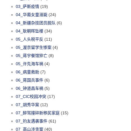
03_萨斯疫情
(19)
04_华裔女童溺毙
(24)
04_新疆杂技团员脱队
(6)
04_耿朝晖坠楼
(34)
05_人头税平反
(11)
05_渥京留学生惨案
(4)
05_蒋宇餐馆猝亡
(8)
05_许先海车祸
(4)
06_病童救助
(7)
06_蒋国兵事件
(6)
06_钟道昌车祸
(5)
07_CIC校园冲突
(17)
07_胡秀华案
(12)
07_醉驾撞碎新移民家庭
(15)
07_钓友遇袭事件
(61)
07_高山涉贪案
(40)