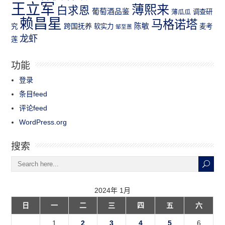
王立军
薄熙来
白求恩
葡萄酒品鉴
薄瓜瓜
调查研
赖昌星
马格诺塔
跨国抚养
陈敏
究
软实力
麦考
邹至蕙
龙虾
莲
功能
登录
条目feed
评论feed
WordPress.org
搜索
2024年 1月
日
一
二
三
四
五
六
1
2
3
4
5
6