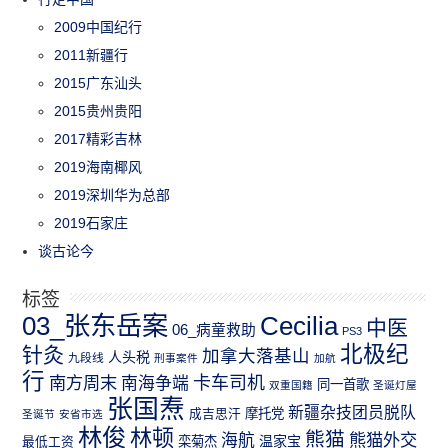
2009中国纪行
2011新疆行
2015广东汕头
2015贵州贵阳
2017精彩吉林
2019海南椰风
2019深圳华为总部
2019石家庄
谈古论今
标签
03_张东岳案
Cecilia
中医
06_病童救助
PS3
北极纪
针灸
加拿大落基山
人头税
九段线
刑事案件
加航
行
南方周末
卡车司机
南海争端
同一首歌
双重国籍
圣诞灯屋
张国焘
新疆杂技团员脱队
成吉思汗
摩托党
圣诞节
安省市选
林俊
林顿
熊猫
熊猫外交
海航
温家宝
最低工资
栾菊杰