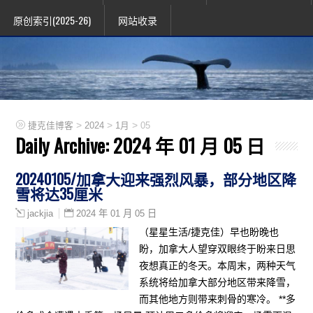
原创索引(2025-26)
网站收录
>
>
>
捷克佳博客
2024
1月
05
Daily Archive:
2024 年 01 月 05 日
20240105/加拿大迎来强烈风暴，部分地区降
雪将达35厘米
2024 年 01 月 05 日
jackjia
（星星生活/捷克佳）早也盼晚也
盼，加拿大人望穿双眼终于盼来日思
夜想真正的冬天。本周末，两种天气
系统将给加拿大部分地区带来降雪，
而其他地方则带来刺骨的寒冷。 **多