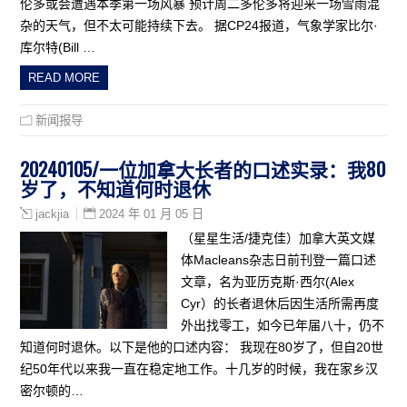
伦多或会遭遇本季第一场风暴 预计周二多伦多将迎来一场雪雨混
杂的天气，但不太可能持续下去。 据CP24报道，气象学家比尔·
库尔特(Bill …
READ MORE
新闻报导
20240105/一位加拿大长者的口述实录：我80
岁了，不知道何时退休
2024 年 01 月 05 日
jackjia
（星星生活/捷克佳）加拿大英文媒
体Macleans杂志日前刊登一篇口述
文章，名为亚历克斯·西尔(Alex
Cyr）的长者退休后因生活所需再度
外出找零工，如今已年届八十，仍不
知道何时退休。以下是他的口述内容： 我现在80岁了，但自20世
纪50年代以来我一直在稳定地工作。十几岁的时候，我在家乡汉
密尔顿的…