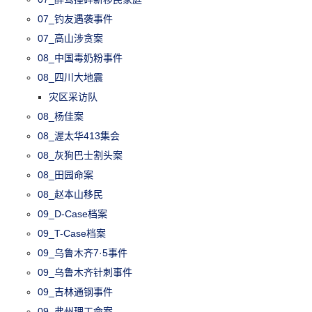
07_钓友遇袭事件
07_高山涉贪案
08_中国毒奶粉事件
08_四川大地震
灾区采访队
08_杨佳案
08_渥太华413集会
08_灰狗巴士割头案
08_田园命案
08_赵本山移民
09_D-Case档案
09_T-Case档案
09_乌鲁木齐7·5事件
09_乌鲁木齐针刺事件
09_吉林通钢事件
09_弗州理工命案