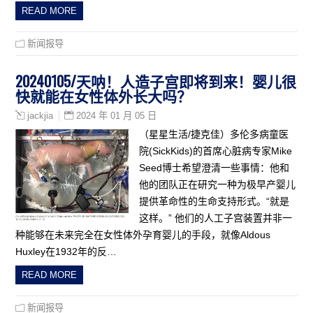
READ MORE
新闻报导
20240105/天呐！人造子宫即将到来！婴儿很
快就能在女性体外长大吗？
2024 年 01 月 05 日
jackjia
（星星生活/捷克佳）多伦多病童医
院(SickKids)的首席心脏病专家Mike
Seed博士希望澄清一些事情：他和
他的团队正在研究一种为极早产婴儿
提供革命性的生命支持形式。“就是
这样。” 他们的人工子宫装置并非一
种能够在未来完全在女性体外孕育婴儿的手段，就像Aldous
Huxley在1932年的反…
READ MORE
新闻报导