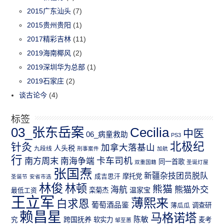
2015广东汕头
(7)
2015贵州贵阳
(1)
2017精彩吉林
(11)
2019海南椰风
(2)
2019深圳华为总部
(1)
2019石家庄
(2)
谈古论今
(4)
标签
03_张东岳案
Cecilia
中医
06_病童救助
PS3
北极纪
针灸
加拿大落基山
人头税
九段线
刑事案件
加航
行
南方周末
卡车司机
南海争端
同一首歌
双重国籍
圣诞灯屋
张国焘
新疆杂技团员脱队
成吉思汗
摩托党
圣诞节
安省市选
林俊
林顿
熊猫
熊猫外交
海航
温家宝
最低工资
栾菊杰
王立军
薄熙来
白求恩
葡萄酒品鉴
薄瓜瓜
调查研
赖昌星
马格诺塔
跨国抚养
陈敏
究
软实力
麦考
邹至蕙