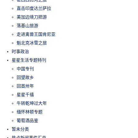
直击印度达兰萨拉
美加边境刀把游
落基山旅游
走进禽兽王国肯尼亚
魁北克冰雪之旅
时事政治
星星生活专题特刊
中国专刊
回望故乡
回首卅年
星星千禧
牛转乾坤过大年
缅怀林顿专题
葡萄酒品鉴
暂未分类
热点新闻事件汇总