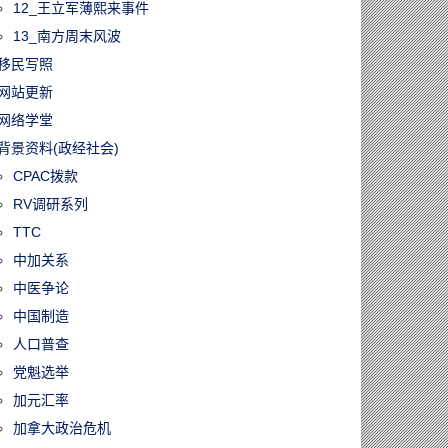
12_王立军薄熙来事件
13_南方周末风波
移民写照
网站更新
网络学堂
背景资料(政经社会)
CPAC拨款
RV调研系列
TTC
中加关系
中医争论
中国制造
人口普查
党魁选举
加元汇率
加拿大政治危机