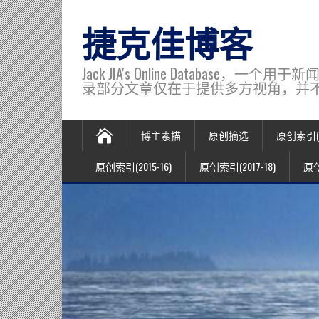
捷克佳博客
Jack JIA's Online Data
录部分文章仅在于提供多方视角，并不代表博主观
博主素描
原创摘选
原创索引(20
原创索引(2015-16)
原创索引(2017-18)
原创