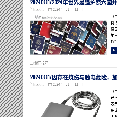
20240111/2024年世界最强护照
2024 年 01 月 11 日
jackjia
（
例
德
地
旅
R
新闻报导
20240111/因存在烧伤与触电危
2024 年 01 月 11 日
jackjia
（
已
表示
用
上