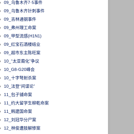
09_乌鲁木齐7·5事件
09_乌鲁木齐针刺事件
09_吉林通钢事件
09_弗州理工命案
09_甲型流感(H1N1)
09_红宝石酒楼结业
09_超市东主陈旺案
10_“太亚裔化”争议
10_G8-G20峰会
10_十字弩射杀案
10_法登“间谍论”
11_包子铺命案
11_约大留学生柳乾命案
11_韩建国命案
12_刘冠华分尸案
12_林俊遭肢解惨案