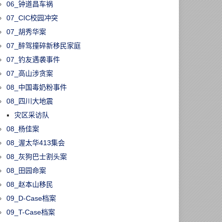
06_钟道昌车祸
07_CIC校园冲突
07_胡秀华案
07_醉驾撞碎新移民家庭
07_钓友遇袭事件
07_高山涉贪案
08_中国毒奶粉事件
08_四川大地震
灾区采访队
08_杨佳案
08_渥太华413集会
08_灰狗巴士割头案
08_田园命案
08_赵本山移民
09_D-Case档案
09_T-Case档案