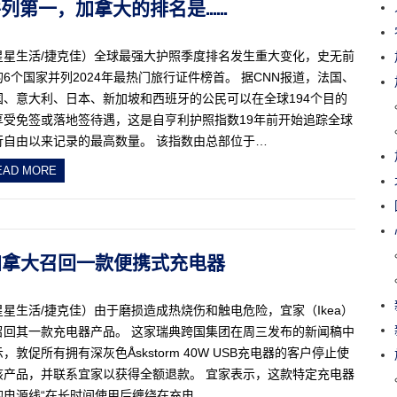
六国并列第一，加拿大的排名是……
星星生活/捷克佳）全球最强大护照季度排名发生重大变化，史无前
的6个国家并列2024年最热门旅行证件榜首。 据CNN报道，法国、
国、意大利、日本、新加坡和西班牙的公民可以在全球194个目的
享受免签或落地签待遇，这是自亨利护照指数19年前开始追踪全球
行自由以来记录的最高数量。 该指数由总部位于…
EAD MORE
险，加拿大召回一款便携式充电器
星星生活/捷克佳）由于磨损造成热烧伤和触电危险，宜家（Ikea）
召回其一款充电器产品。 这家瑞典跨国集团在周三发布的新闻稿中
，敦促所有拥有深灰色Åskstorm 40W USB充电器的客户停止使
该产品，并联系宜家以获得全额退款。 宜家表示，这款特定充电器
的电源线“在长时间使用后缠绕在充电…