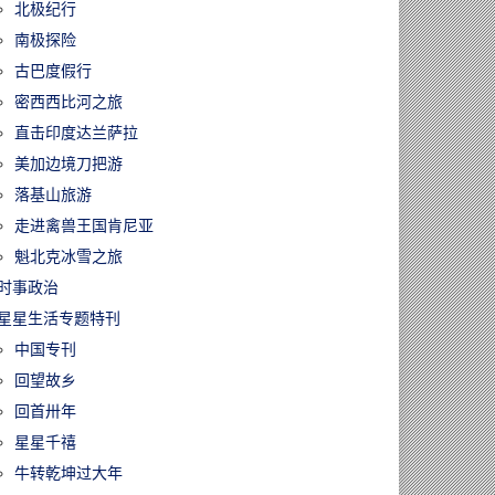
北极纪行
南极探险
古巴度假行
密西西比河之旅
直击印度达兰萨拉
美加边境刀把游
落基山旅游
走进禽兽王国肯尼亚
魁北克冰雪之旅
时事政治
星星生活专题特刊
中国专刊
回望故乡
回首卅年
星星千禧
牛转乾坤过大年