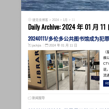
>
>
>
捷克佳博客
2024
1月
11
Daily Archive:
2024 年 01 月 11
20240111/多伦多公共图书馆成
2024 年 01 月 11 日
jackjia
（
痪
CT
说
流
R
新闻报导