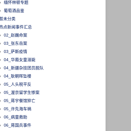
缅怀林顿专题
葡萄酒品鉴
暂未分类
热点新闻事件汇总
02_赵巍命案
03_张东岳案
03_萨斯疫情
04_华裔女童溺毙
04_新疆杂技团员脱队
04_耿朝晖坠楼
05_人头税平反
05_渥京留学生惨案
05_蒋宇餐馆猝亡
05_许先海车祸
06_病童救助
06_蒋国兵事件