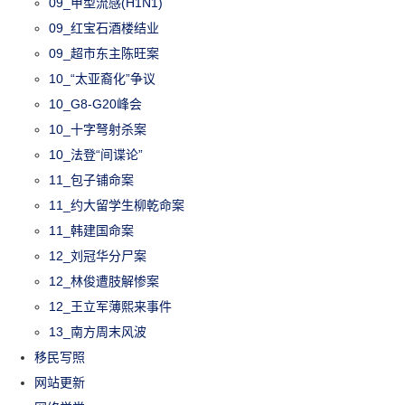
09_甲型流感(H1N1)
09_红宝石酒楼结业
09_超市东主陈旺案
10_“太亚裔化”争议
10_G8-G20峰会
10_十字弩射杀案
10_法登“间谍论”
11_包子铺命案
11_约大留学生柳乾命案
11_韩建国命案
12_刘冠华分尸案
12_林俊遭肢解惨案
12_王立军薄熙来事件
13_南方周末风波
移民写照
网站更新