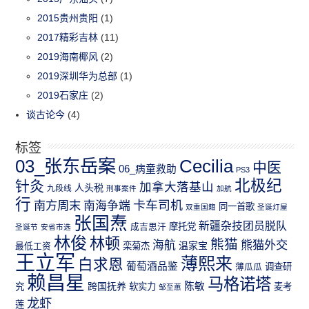
2015贵州贵阳
(1)
2017精彩吉林
(11)
2019海南椰风
(2)
2019深圳华为总部
(1)
2019石家庄
(2)
谈古论今
(4)
标签
03_张东岳案
Cecilia
中医
06_病童救助
PS3
北极纪
针灸
加拿大落基山
人头税
九段线
刑事案件
加航
行
南方周末
卡车司机
南海争端
同一首歌
双重国籍
圣诞灯屋
张国焘
新疆杂技团员脱队
成吉思汗
摩托党
圣诞节
安省市选
林俊
林顿
熊猫
熊猫外交
海航
温家宝
最低工资
栾菊杰
王立军
薄熙来
白求恩
葡萄酒品鉴
薄瓜瓜
调查研
赖昌星
马格诺塔
跨国抚养
陈敏
究
软实力
麦考
邹至蕙
龙虾
莲