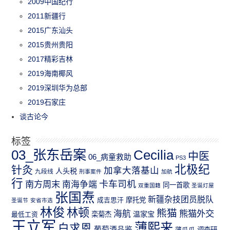
2009中国纪行
2011新疆行
2015广东汕头
2015贵州贵阳
2017精彩吉林
2019海南椰风
2019深圳华为总部
2019石家庄
谈古论今
标签
03_张东岳案
Cecilia
中医
06_病童救助
PS3
北极纪
针灸
加拿大落基山
人头税
九段线
刑事案件
加航
行
南方周末
卡车司机
南海争端
同一首歌
双重国籍
圣诞灯屋
张国焘
新疆杂技团员脱队
成吉思汗
摩托党
圣诞节
安省市选
林俊
林顿
熊猫
熊猫外交
海航
温家宝
最低工资
栾菊杰
王立军
薄熙来
白求恩
葡萄酒品鉴
薄瓜瓜
调查研