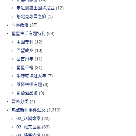
走进禽兽王国肯尼亚
(12)
魁北克冰雪之旅
(1)
时事政治
(37)
星星生活专题特刊
(84)
中国专刊
(12)
回望故乡
(10)
回首卅年
(11)
星星千禧
(21)
牛转乾坤过大年
(7)
缅怀林顿专题
(8)
葡萄酒品鉴
(9)
暂未分类
(4)
热点新闻事件汇总
(2,310)
02_赵巍命案
(22)
03_张东岳案
(83)
03_萨斯疫情
(19)