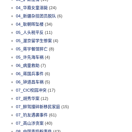
04_华裔女童溺毙
(24)
04_新疆杂技团员脱队
(6)
04_耿朝晖坠楼
(34)
05_人头税平反
(11)
05_渥京留学生惨案
(4)
05_蒋宇餐馆猝亡
(8)
05_许先海车祸
(4)
06_病童救助
(7)
06_蒋国兵事件
(6)
06_钟道昌车祸
(5)
07_CIC校园冲突
(17)
07_胡秀华案
(12)
07_醉驾撞碎新移民家庭
(15)
07_钓友遇袭事件
(61)
07_高山涉贪案
(40)
08_中国毒奶粉事件
(43)