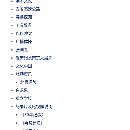
学术文献
安省高速公路
寻根探源
工具辞条
巴以冲突
广播体操
张国焘
慰安妇及南京大屠杀
文化中国
旅游资讯
北极探险
白求恩
私立学校
纪录片及电视解说词
《30年纪事》
《再说长江》