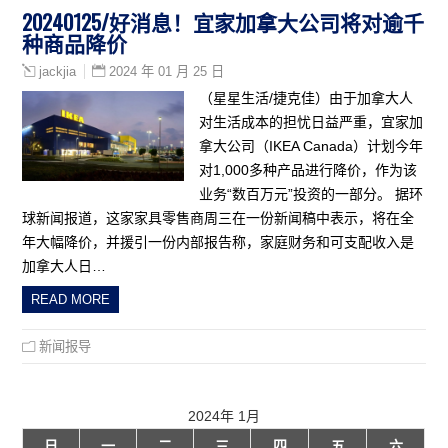
20240125/好消息！宜家加拿大公司将对逾千
种商品降价
2024 年 01 月 25 日
jackjia
（星星生活/捷克佳）由于加拿大人
对生活成本的担忧日益严重，宜家加
拿大公司（IKEA Canada）计划今年
对1,000多种产品进行降价，作为该
业务“数百万元”投资的一部分。 据环
球新闻报道，这家家具零售商周三在一份新闻稿中表示，将在全
年大幅降价，并援引一份内部报告称，家庭财务和可支配收入是
加拿大人日…
READ MORE
新闻报导
2024年 1月
日
一
二
三
四
五
六