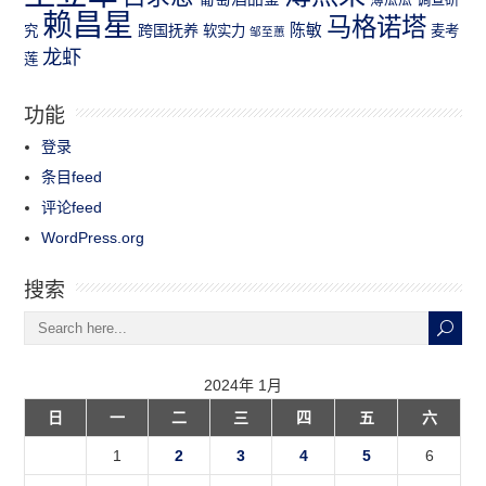
赖昌星
马格诺塔
跨国抚养
陈敏
究
软实力
麦考
邹至蕙
龙虾
莲
功能
登录
条目feed
评论feed
WordPress.org
搜索
2024年 1月
日
一
二
三
四
五
六
1
2
3
4
5
6