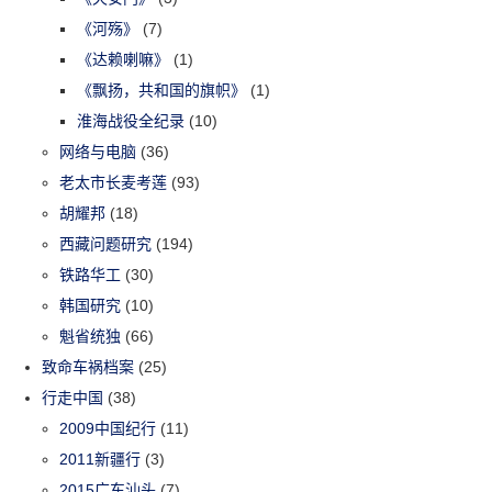
《河殇》
(7)
《达赖喇嘛》
(1)
《飘扬，共和国的旗帜》
(1)
淮海战役全纪录
(10)
网络与电脑
(36)
老太市长麦考莲
(93)
胡耀邦
(18)
西藏问题研究
(194)
铁路华工
(30)
韩国研究
(10)
魁省统独
(66)
致命车祸档案
(25)
行走中国
(38)
2009中国纪行
(11)
2011新疆行
(3)
2015广东汕头
(7)