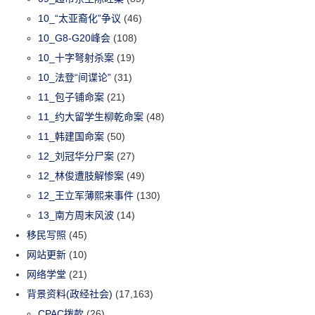
10_“太亚裔化”争议
(46)
10_G8-G20峰会
(108)
10_十字弩射杀案
(19)
10_法登“间谍论”
(31)
11_包子铺命案
(21)
11_约大留学生柳乾命案
(48)
11_韩建国命案
(50)
12_刘冠华分尸案
(27)
12_林俊遭肢解惨案
(49)
12_王立军薄熙来事件
(130)
13_南方周末风波
(14)
移民写照
(45)
网站更新
(10)
网络学堂
(21)
背景资料(政经社会)
(17,163)
CPAC拨款
(26)