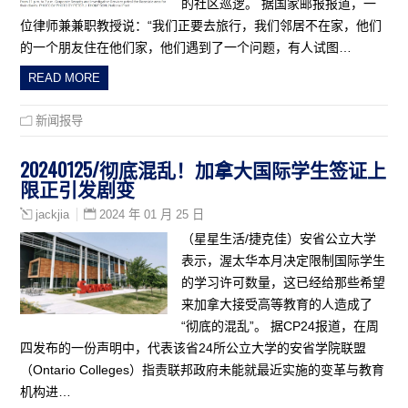
的社区巡逻。 据国家邮报报道，一
位律师兼兼职教授说：“我们正要去旅行，我们邻居不在家，他们
的一个朋友住在他们家，他们遇到了一个问题，有人试图…
READ MORE
新闻报导
20240125/彻底混乱！加拿大国际学生签证上
限正引发剧变
2024 年 01 月 25 日
jackjia
（星星生活/捷克佳）安省公立大学
表示，渥太华本月决定限制国际学生
的学习许可数量，这已经给那些希望
来加拿大接受高等教育的人造成了
“彻底的混乱”。 据CP24报道，在周
四发布的一份声明中，代表该省24所公立大学的安省学院联盟
（Ontario Colleges）指责联邦政府未能就最近实施的变革与教育
机构进…