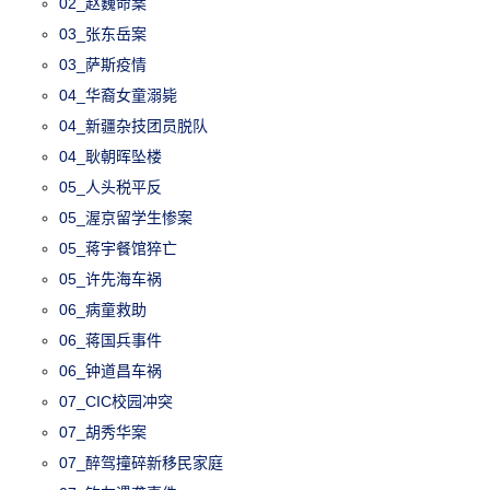
02_赵巍命案
03_张东岳案
03_萨斯疫情
04_华裔女童溺毙
04_新疆杂技团员脱队
04_耿朝晖坠楼
05_人头税平反
05_渥京留学生惨案
05_蒋宇餐馆猝亡
05_许先海车祸
06_病童救助
06_蒋国兵事件
06_钟道昌车祸
07_CIC校园冲突
07_胡秀华案
07_醉驾撞碎新移民家庭