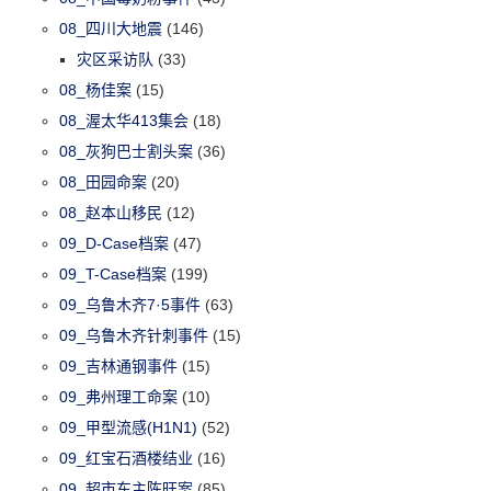
08_四川大地震
(146)
灾区采访队
(33)
08_杨佳案
(15)
08_渥太华413集会
(18)
08_灰狗巴士割头案
(36)
08_田园命案
(20)
08_赵本山移民
(12)
09_D-Case档案
(47)
09_T-Case档案
(199)
09_乌鲁木齐7·5事件
(63)
09_乌鲁木齐针刺事件
(15)
09_吉林通钢事件
(15)
09_弗州理工命案
(10)
09_甲型流感(H1N1)
(52)
09_红宝石酒楼结业
(16)
09_超市东主陈旺案
(85)