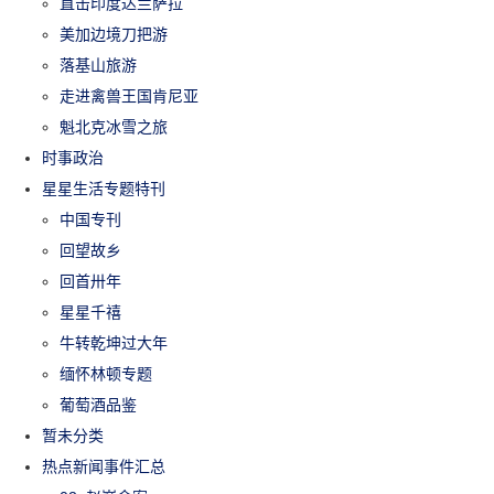
直击印度达兰萨拉
美加边境刀把游
落基山旅游
走进禽兽王国肯尼亚
魁北克冰雪之旅
时事政治
星星生活专题特刊
中国专刊
回望故乡
回首卅年
星星千禧
牛转乾坤过大年
缅怀林顿专题
葡萄酒品鉴
暂未分类
热点新闻事件汇总