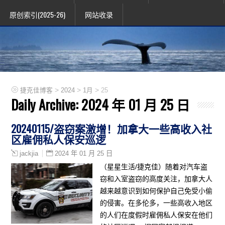
原创索引(2025-26)
网站收录
>
>
>
捷克佳博客
2024
1月
25
Daily Archive:
2024 年 01 月 25 日
20240115/盗窃案激增！加拿大一些高收入社
区雇佣私人保安巡逻
2024 年 01 月 25 日
jackjia
（星星生活/捷克佳）随着对汽车盗
窃和入室盗窃的高度关注，加拿大人
越来越意识到如何保护自己免受小偷
的侵害。在多伦多，一些高收入地区
的人们在度假时雇佣私人保安在他们