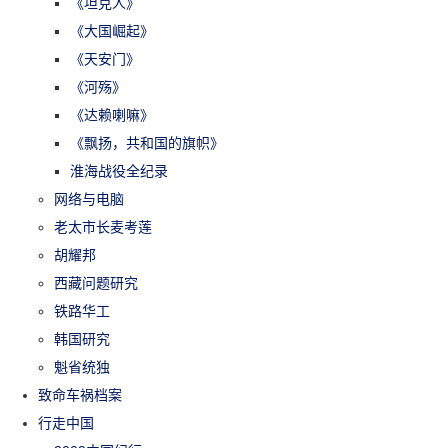
《坦克人》
《大国崛起》
《天安门》
《河殇》
《达赖喇嘛》
《飘扬，共和国的旗帜》
淮海战役全纪录
网络与电脑
老太市长麦考莲
胡耀邦
西藏问题研究
铁路华工
韩国研究
魁省统独
致命车祸档案
行走中国