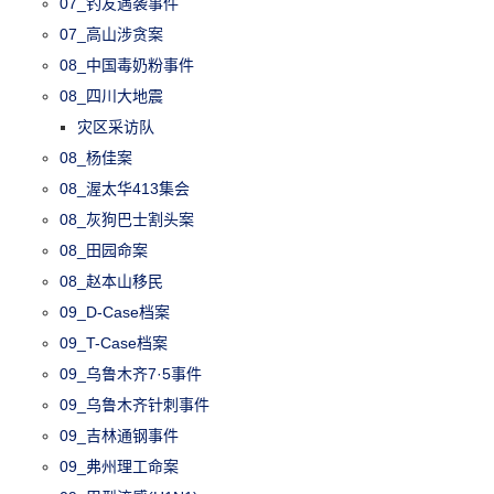
07_钓友遇袭事件
07_高山涉贪案
08_中国毒奶粉事件
08_四川大地震
灾区采访队
08_杨佳案
08_渥太华413集会
08_灰狗巴士割头案
08_田园命案
08_赵本山移民
09_D-Case档案
09_T-Case档案
09_乌鲁木齐7·5事件
09_乌鲁木齐针刺事件
09_吉林通钢事件
09_弗州理工命案