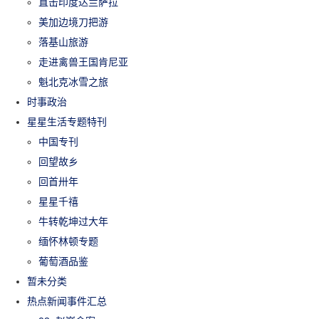
直击印度达兰萨拉
美加边境刀把游
落基山旅游
走进禽兽王国肯尼亚
魁北克冰雪之旅
时事政治
星星生活专题特刊
中国专刊
回望故乡
回首卅年
星星千禧
牛转乾坤过大年
缅怀林顿专题
葡萄酒品鉴
暂未分类
热点新闻事件汇总