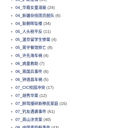
04_华裔女童溺毙
(24)
04_新疆杂技团员脱队
(6)
04_耿朝晖坠楼
(34)
05_人头税平反
(11)
05_渥京留学生惨案
(4)
05_蒋宇餐馆猝亡
(8)
05_许先海车祸
(4)
06_病童救助
(7)
06_蒋国兵事件
(6)
06_钟道昌车祸
(5)
07_CIC校园冲突
(17)
07_胡秀华案
(12)
07_醉驾撞碎新移民家庭
(15)
07_钓友遇袭事件
(61)
07_高山涉贪案
(40)
08_中国毒奶粉事件
(43)