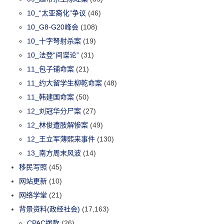
10_“太亚裔化”争议
(46)
10_G8-G20峰会
(108)
10_十字弩射杀案
(19)
10_法登“间谍论”
(31)
11_包子铺命案
(21)
11_约大留学生柳乾命案
(48)
11_韩建国命案
(50)
12_刘冠华分尸案
(27)
12_林俊遭肢解惨案
(49)
12_王立军薄熙来事件
(130)
13_南方周末风波
(14)
移民写照
(45)
网站更新
(10)
网络学堂
(21)
背景资料(政经社会)
(17,163)
CPAC拨款
(26)