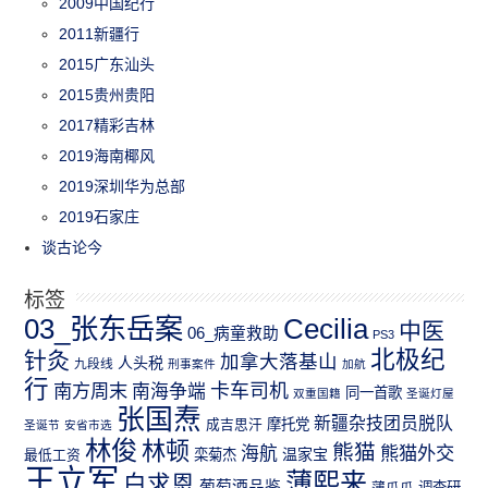
2009中国纪行
2011新疆行
2015广东汕头
2015贵州贵阳
2017精彩吉林
2019海南椰风
2019深圳华为总部
2019石家庄
谈古论今
标签
03_张东岳案
Cecilia
中医
06_病童救助
PS3
北极纪
针灸
加拿大落基山
人头税
九段线
刑事案件
加航
行
南方周末
卡车司机
南海争端
同一首歌
双重国籍
圣诞灯屋
张国焘
新疆杂技团员脱队
成吉思汗
摩托党
圣诞节
安省市选
林俊
林顿
熊猫
熊猫外交
海航
温家宝
最低工资
栾菊杰
王立军
薄熙来
白求恩
葡萄酒品鉴
薄瓜瓜
调查研