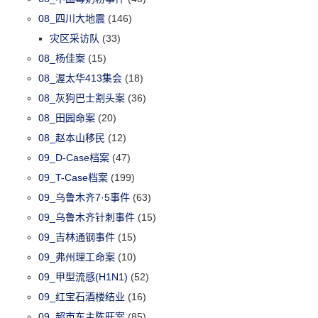
08_四川大地震
(146)
灾区采访队
(33)
08_杨佳案
(15)
08_渥太华413集会
(18)
08_灰狗巴士割头案
(36)
08_田园命案
(20)
08_赵本山移民
(12)
09_D-Case档案
(47)
09_T-Case档案
(199)
09_乌鲁木齐7·5事件
(63)
09_乌鲁木齐针刺事件
(15)
09_吉林通钢事件
(15)
09_弗州理工命案
(10)
09_甲型流感(H1N1)
(52)
09_红宝石酒楼结业
(16)
09_超市东主陈旺案
(85)