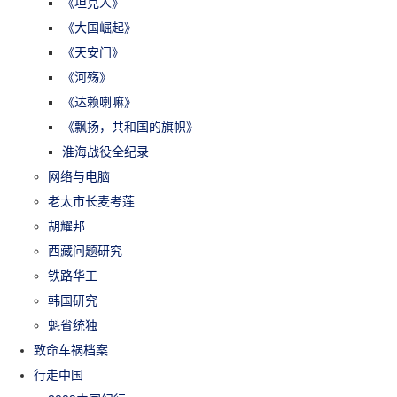
《坦克人》
《大国崛起》
《天安门》
《河殇》
《达赖喇嘛》
《飘扬，共和国的旗帜》
淮海战役全纪录
网络与电脑
老太市长麦考莲
胡耀邦
西藏问题研究
铁路华工
韩国研究
魁省统独
致命车祸档案
行走中国