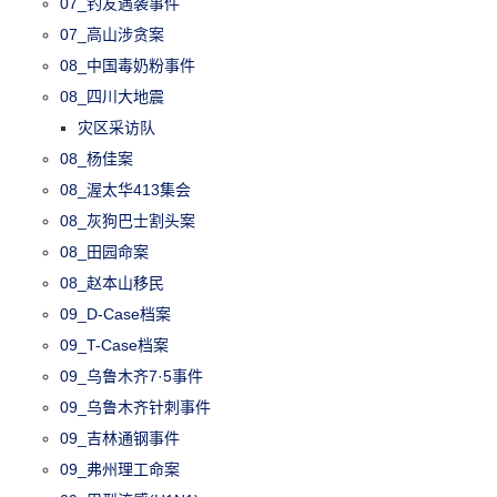
07_钓友遇袭事件
07_高山涉贪案
08_中国毒奶粉事件
08_四川大地震
灾区采访队
08_杨佳案
08_渥太华413集会
08_灰狗巴士割头案
08_田园命案
08_赵本山移民
09_D-Case档案
09_T-Case档案
09_乌鲁木齐7·5事件
09_乌鲁木齐针刺事件
09_吉林通钢事件
09_弗州理工命案