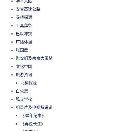
学术文献
安省高速公路
寻根探源
工具辞条
巴以冲突
广播体操
张国焘
慰安妇及南京大屠杀
文化中国
旅游资讯
北极探险
白求恩
私立学校
纪录片及电视解说词
《30年纪事》
《再说长江》