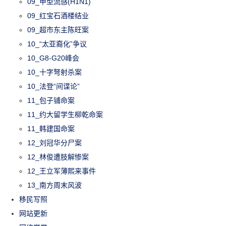
09_甲型流感(H1N1)
09_红宝石酒楼结业
09_超市东主陈旺案
10_“太亚裔化”争议
10_G8-G20峰会
10_十字弩射杀案
10_法登“间谍论”
11_包子铺命案
11_约大留学生柳乾命案
11_韩建国命案
12_刘冠华分尸案
12_林俊遭肢解惨案
12_王立军薄熙来事件
13_南方周末风波
移民写照
网站更新