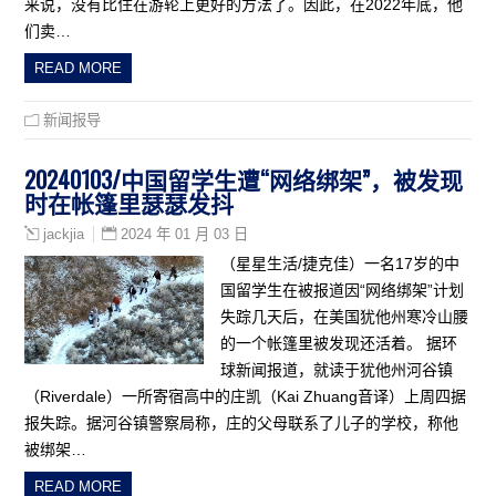
来说，没有比住在游轮上更好的方法了。因此，在2022年底，他
们卖…
READ MORE
新闻报导
20240103/中国留学生遭“网络绑架”，被发现
时在帐篷里瑟瑟发抖
2024 年 01 月 03 日
jackjia
（星星生活/捷克佳）一名17岁的中
国留学生在被报道因“网络绑架”计划
失踪几天后，在美国犹他州寒冷山腰
的一个帐篷里被发现还活着。 据环
球新闻报道，就读于犹他州河谷镇
（Riverdale）一所寄宿高中的庄凯（Kai Zhuang音译）上周四据
报失踪。据河谷镇警察局称，庄的父母联系了儿子的学校，称他
被绑架…
READ MORE