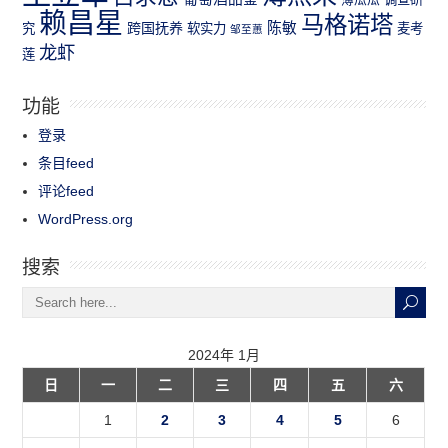
赖昌星
马格诺塔
跨国抚养
陈敏
究
软实力
麦考
邹至蕙
龙虾
莲
功能
登录
条目feed
评论feed
WordPress.org
搜索
2024年 1月
日
一
二
三
四
五
六
1
2
3
4
5
6