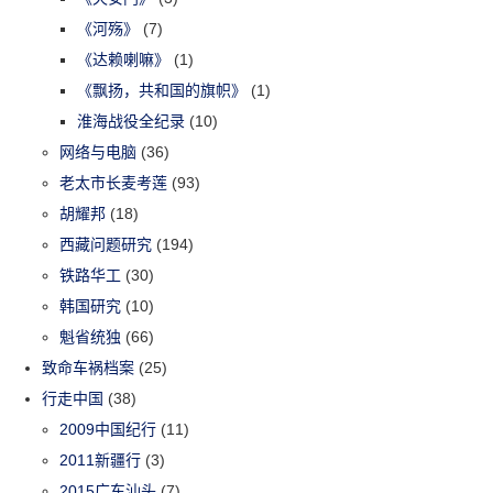
《河殇》
(7)
《达赖喇嘛》
(1)
《飘扬，共和国的旗帜》
(1)
淮海战役全纪录
(10)
网络与电脑
(36)
老太市长麦考莲
(93)
胡耀邦
(18)
西藏问题研究
(194)
铁路华工
(30)
韩国研究
(10)
魁省统独
(66)
致命车祸档案
(25)
行走中国
(38)
2009中国纪行
(11)
2011新疆行
(3)
2015广东汕头
(7)