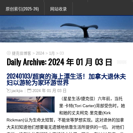
原创索引(2025-26)
网站收录
>
>
>
捷克佳博客
2024
1月
03
Daily Archive:
2024 年 01 月 03 日
20240103/超爽的海上漂生活！加拿大退休夫
妇以游轮为家环游世界
2024 年 01 月 03 日
jackjia
（星星生活/捷克佳）六年前，当托
里·卡特(Tori Carter)背部受伤时，她
和她的丈夫柯克·里克曼(Kirk
Rickman)认为生命太短暂，不能坐等梦想实现。这对退休的加拿
大夫妇知道他们想要毫无遗憾地依靠生活所提供的一切。 对他们