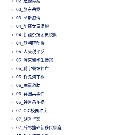
02_赵巍命案
03_张东岳案
03_萨斯疫情
04_华裔女童溺毙
04_新疆杂技团员脱队
04_耿朝晖坠楼
05_人头税平反
05_渥京留学生惨案
05_蒋宇餐馆猝亡
05_许先海车祸
06_病童救助
06_蒋国兵事件
06_钟道昌车祸
07_CIC校园冲突
07_胡秀华案
07_醉驾撞碎新移民家庭