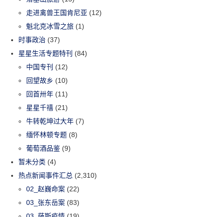
走进禽兽王国肯尼亚
(12)
魁北克冰雪之旅
(1)
时事政治
(37)
星星生活专题特刊
(84)
中国专刊
(12)
回望故乡
(10)
回首卅年
(11)
星星千禧
(21)
牛转乾坤过大年
(7)
缅怀林顿专题
(8)
葡萄酒品鉴
(9)
暂未分类
(4)
热点新闻事件汇总
(2,310)
02_赵巍命案
(22)
03_张东岳案
(83)
03_萨斯疫情
(19)