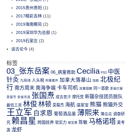
2015贵州贵阳
(1)
2017精彩吉林
(11)
2019海南椰风
(2)
2019深圳华为总部
(1)
2019石家庄
(2)
谈古论今
(4)
标签
03_张东岳案
Cecilia
中医
06_病童救助
PS3
北极纪
针灸
加拿大落基山
人头税
九段线
刑事案件
加航
行
南方周末
卡车司机
南海争端
同一首歌
双重国籍
圣诞灯屋
张国焘
新疆杂技团员脱队
成吉思汗
摩托党
圣诞节
安省市选
林俊
林顿
熊猫
熊猫外交
海航
温家宝
最低工资
栾菊杰
王立军
薄熙来
白求恩
葡萄酒品鉴
薄瓜瓜
调查研
赖昌星
马格诺塔
跨国抚养
陈敏
究
软实力
麦考
邹至蕙
龙虾
莲