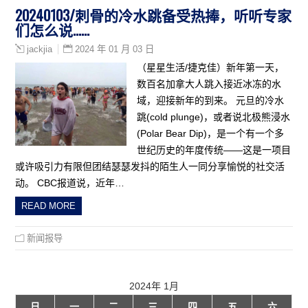
20240103/刺骨的冷水跳备受热捧，听听专家
们怎么说……
2024 年 01 月 03 日
jackjia
（星星生活/捷克佳）新年第一天，
数百名加拿大人跳入接近冰冻的水
域，迎接新年的到来。 元旦的冷水
跳(cold plunge)，或者说北极熊浸水
(Polar Bear Dip)，是一个有一个多
世纪历史的年度传统——这是一项目
或许吸引力有限但团结瑟瑟发抖的陌生人一同分享愉悦的社交活
动。 CBC报道说，近年…
READ MORE
新闻报导
2024年 1月
日
一
二
三
四
五
六