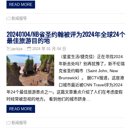
READ MORE
新闻报导
20240104/NB省圣约翰被评为2024年全球24个
最佳旅游目的地
2024 年 01 月 04 日
jackjia
（星星生活/捷克佳）正在寻找2024
年新去处吗？别再犹豫了，新不伦瑞
克省圣约翰市（Saint John, New
Brunswick）。 据CTV报道，这座港
口城市最近被CNN Travel评为2024
年24个最佳旅游景点之一。这篇文章重点介绍了人们在考虑度假
时经常被忽视的地方。 看到他们的城市跻身…
READ MORE
新闻报导