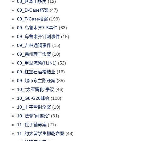
08_赵本山移民
(12)
09_D-Case档案
(47)
09_T-Case档案
(199)
09_乌鲁木齐7·5事件
(63)
09_乌鲁木齐针刺事件
(15)
09_吉林通钢事件
(15)
09_弗州理工命案
(10)
09_甲型流感(H1N1)
(52)
09_红宝石酒楼结业
(16)
09_超市东主陈旺案
(85)
10_“太亚裔化”争议
(46)
10_G8-G20峰会
(108)
10_十字弩射杀案
(19)
10_法登“间谍论”
(31)
11_包子铺命案
(21)
11_约大留学生柳乾命案
(48)