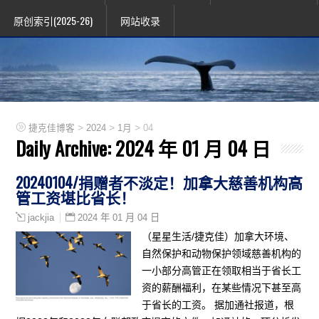
原创索引(2025-26)
网站收录
>
>
>
捷克佳博客
2024
1月
04
Daily Archive:
2024 年 01 月 04 日
20240104/捐赠者不淡定！加拿大慈善机构高
管工资堪比省长！
2024 年 01 月 04 日
jackjia
（星星生活/捷克佳）加拿大环境、
自然保护和动物保护领域慈善机构的
一小部分高管正在领取相当于省长工
资的薪酬福利，在某些情况下甚至高
于省长的工资。 据加通社报道，根