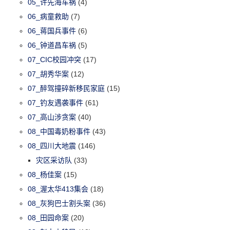
05_许先海车祸
(4)
06_病童救助
(7)
06_蒋国兵事件
(6)
06_钟道昌车祸
(5)
07_CIC校园冲突
(17)
07_胡秀华案
(12)
07_醉驾撞碎新移民家庭
(15)
07_钓友遇袭事件
(61)
07_高山涉贪案
(40)
08_中国毒奶粉事件
(43)
08_四川大地震
(146)
灾区采访队
(33)
08_杨佳案
(15)
08_渥太华413集会
(18)
08_灰狗巴士割头案
(36)
08_田园命案
(20)