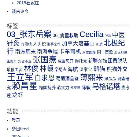
2019石家庄
谈古论今
标签
03_张东岳案
Cecilia
中医
06_病童救助
PS3
北极纪
针灸
加拿大落基山
人头税
九段线
刑事案件
加航
行
南方周末
卡车司机
南海争端
同一首歌
双重国籍
圣诞灯屋
张国焘
新疆杂技团员脱队
成吉思汗
摩托党
圣诞节
安省市选
林俊
林顿
熊猫
熊猫外交
海航
温家宝
最低工资
栾菊杰
王立军
薄熙来
白求恩
葡萄酒品鉴
薄瓜瓜
调查研
赖昌星
马格诺塔
跨国抚养
陈敏
究
软实力
麦考
邹至蕙
龙虾
莲
功能
登录
条目feed