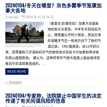
20240104/冬天在哪里？灰色多雾季节笼罩加
拿大各地
2024 年 01 月 04 日
jackjia
（星星生活/捷克佳）加拿大全国各
地的民众注意到，今年冬天到目前为
止，降雪量比平时少得多，而且反常
的温暖天气在一些地方创下了新的气
温记录。 CBC报道说，自12月初以
来，低雪量和几乎温和的天气的绝佳地点包括卡尔加里和卑诗省
的高山度假胜地。 据认为，这种异常天气很大程度上是由海洋现
象厄尔尼诺现象造成的，…
READ MORE
新闻报导
20240104/专家称，法院禁止中国学生的决定
传递了有关间谍风险的信息