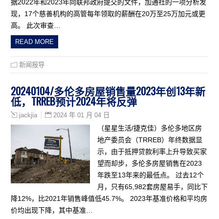
据2022年和2023年向联邦政府提交的文件，加通社的一项分析发
现，17个慈善机构的高管每年领取的薪酬在20万至25万加元或更
高。 此次审查…
READ MORE
新闻报导
20240104/多伦多房屋销售量2023年创13年新
低，TRREB预计2024年将反弹
2024 年 01 月 04 日
jackjia
（星星生活/捷克佳）多伦多地区房
地产委员会（TRREB）年终数据显
示，由于抵押贷款利率上升导致买家
望而却步，多伦多房屋销售在2023
年跌至13年来的最低点。 过去12个
月，只有65,982套房屋易手，同比下
降12%，比2021年销售峰值低45.7%。 2023年基准价格和平均房
价均出现下降，其中基准…