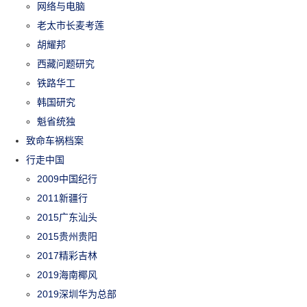
网络与电脑
老太市长麦考莲
胡耀邦
西藏问题研究
铁路华工
韩国研究
魁省统独
致命车祸档案
行走中国
2009中国纪行
2011新疆行
2015广东汕头
2015贵州贵阳
2017精彩吉林
2019海南椰风
2019深圳华为总部