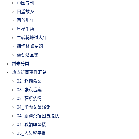
中国专刊
回望故乡
回首卅年
星星千禧
牛转乾坤过大年
缅怀林顿专题
葡萄酒品鉴
暂未分类
热点新闻事件汇总
02_赵巍命案
03_张东岳案
03_萨斯疫情
04_华裔女童溺毙
04_新疆杂技团员脱队
04_耿朝晖坠楼
05_人头税平反