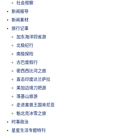
社会观察
新闻报导
新闻素材
旅行记事
加东海洋四省游
北极纪行
南极探险
古巴度假行
密西西比河之旅
直击印度达兰萨拉
美加边境刀把游
落基山旅游
走进禽兽王国肯尼亚
魁北克冰雪之旅
时事政治
星星生活专题特刊