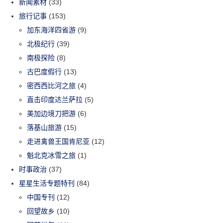
新闻素材
(33)
旅行记事
(153)
加东海洋四省游
(9)
北极纪行
(39)
南极探险
(8)
古巴度假行
(13)
密西西比河之旅
(4)
直击印度达兰萨拉
(5)
美加边境刀把游
(6)
落基山旅游
(15)
走进禽兽王国肯尼亚
(12)
魁北克冰雪之旅
(1)
时事政治
(37)
星星生活专题特刊
(84)
中国专刊
(12)
回望故乡
(10)