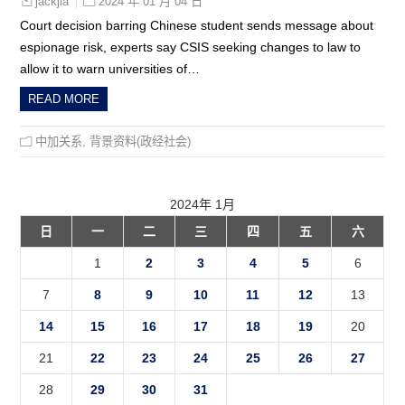
2024 年 01 月 04 日
jackjia
Court decision barring Chinese student sends message about
espionage risk, experts say CSIS seeking changes to law to
allow it to warn universities of…
READ MORE
中加关系
,
背景资料(政经社会)
2024年 1月
日
一
二
三
四
五
六
1
2
3
4
5
6
7
8
9
10
11
12
13
14
15
16
17
18
19
20
21
22
23
24
25
26
27
28
29
30
31