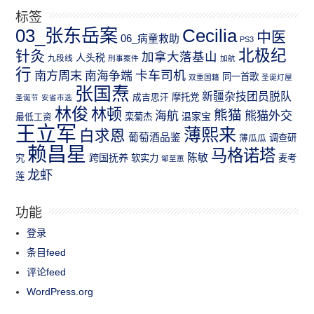
标签
03_张东岳案
Cecilia
中医
06_病童救助
PS3
北极纪
针灸
加拿大落基山
人头税
九段线
刑事案件
加航
行
南方周末
卡车司机
南海争端
同一首歌
双重国籍
圣诞灯屋
张国焘
新疆杂技团员脱队
成吉思汗
摩托党
圣诞节
安省市选
林俊
林顿
熊猫
熊猫外交
海航
温家宝
最低工资
栾菊杰
王立军
薄熙来
白求恩
葡萄酒品鉴
薄瓜瓜
调查研
赖昌星
马格诺塔
跨国抚养
陈敏
究
软实力
麦考
邹至蕙
龙虾
莲
功能
登录
条目feed
评论feed
WordPress.org