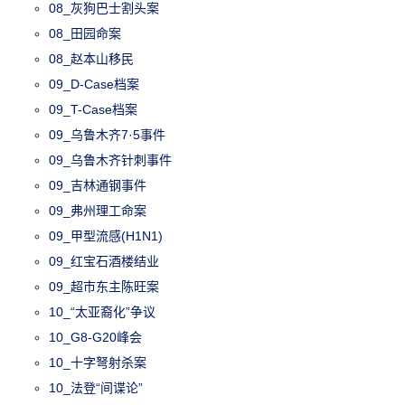
08_灰狗巴士割头案
08_田园命案
08_赵本山移民
09_D-Case档案
09_T-Case档案
09_乌鲁木齐7·5事件
09_乌鲁木齐针刺事件
09_吉林通钢事件
09_弗州理工命案
09_甲型流感(H1N1)
09_红宝石酒楼结业
09_超市东主陈旺案
10_“太亚裔化”争议
10_G8-G20峰会
10_十字弩射杀案
10_法登“间谍论”