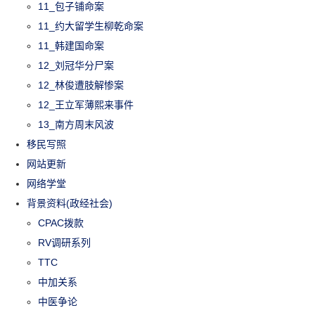
11_包子铺命案
11_约大留学生柳乾命案
11_韩建国命案
12_刘冠华分尸案
12_林俊遭肢解惨案
12_王立军薄熙来事件
13_南方周末风波
移民写照
网站更新
网络学堂
背景资料(政经社会)
CPAC拨款
RV调研系列
TTC
中加关系
中医争论