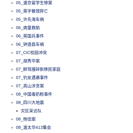
05_渥京留学生惨案
05_蒋宇餐馆猝亡
05_许先海车祸
06_病童救助
06_蒋国兵事件
06_钟道昌车祸
07_CIC校园冲突
07_胡秀华案
07_醉驾撞碎新移民家庭
07_钓友遇袭事件
07_高山涉贪案
08_中国毒奶粉事件
08_四川大地震
灾区采访队
08_杨佳案
08_渥太华413集会