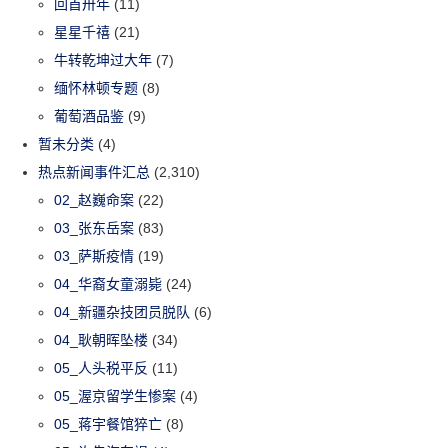
回首卅年
(11)
星星千禧
(21)
牛转乾坤过大年
(7)
缅怀林顿专题
(8)
葡萄酒品鉴
(9)
暂未分类
(4)
热点新闻事件汇总
(2,310)
02_赵巍命案
(22)
03_张东岳案
(83)
03_萨斯疫情
(19)
04_华裔女童溺毙
(24)
04_新疆杂技团员脱队
(6)
04_耿朝晖坠楼
(34)
05_人头税平反
(11)
05_渥京留学生惨案
(4)
05_蒋宇餐馆猝亡
(8)