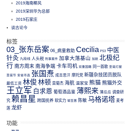
2019海南椰风
2019深圳华为总部
2019石家庄
谈古论今
标签
03_张东岳案
Cecilia
中医
06_病童救助
PS3
北极纪
针灸
加拿大落基山
人头税
九段线
刑事案件
加航
行
南方周末
卡车司机
南海争端
同一首歌
双重国籍
圣诞灯屋
张国焘
新疆杂技团员脱队
成吉思汗
摩托党
圣诞节
安省市选
林俊
林顿
熊猫
熊猫外交
海航
温家宝
最低工资
栾菊杰
王立军
薄熙来
白求恩
葡萄酒品鉴
薄瓜瓜
调查研
赖昌星
马格诺塔
跨国抚养
陈敏
究
软实力
麦考
邹至蕙
龙虾
莲
功能