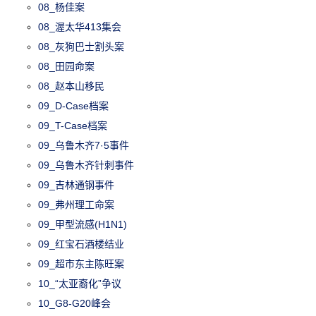
08_杨佳案
08_渥太华413集会
08_灰狗巴士割头案
08_田园命案
08_赵本山移民
09_D-Case档案
09_T-Case档案
09_乌鲁木齐7·5事件
09_乌鲁木齐针刺事件
09_吉林通钢事件
09_弗州理工命案
09_甲型流感(H1N1)
09_红宝石酒楼结业
09_超市东主陈旺案
10_“太亚裔化”争议
10_G8-G20峰会