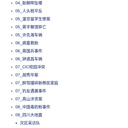
04_耿朝晖坠楼
05_人头税平反
05_渥京留学生惨案
05_蒋宇餐馆猝亡
05_许先海车祸
06_病童救助
06_蒋国兵事件
06_钟道昌车祸
07_CIC校园冲突
07_胡秀华案
07_醉驾撞碎新移民家庭
07_钓友遇袭事件
07_高山涉贪案
08_中国毒奶粉事件
08_四川大地震
灾区采访队