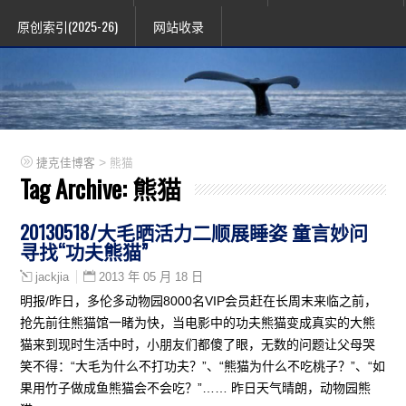
原创索引(2025-26)
网站收录
>
捷克佳博客
熊猫
Tag Archive:
熊猫
20130518/大毛晒活力二顺展睡姿 童言妙问
寻找“功夫熊猫”
2013 年 05 月 18 日
jackjia
明报/昨日，多伦多动物园8000名VIP会员赶在长周末来临之前，
抢先前往熊猫馆一睹为快，当电影中的功夫熊猫变成真实的大熊
猫来到现时生活中时，小朋友们都傻了眼，无数的问题让父母哭
笑不得：“大毛为什么不打功夫？”、“熊猫为什么不吃桃子？”、“如
果用竹子做成鱼熊猫会不会吃？”…… 昨日天气晴朗，动物园熊