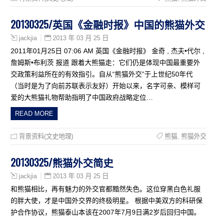
20130325/英国《金融时报》中国的熊猫外交
2013 年 03 月 25 日
jackjia
2011年01月25日 07:06 AM 英国《金融时报》 金奇 , 杰夫•代尔 ,
詹姆斯•布利茨 报道 跟着大熊猫走：它们仍是体现中国最重要外
交政策利益所在的有效指引。自从“熊猫外交”于上世纪50年代
（当时是为了向前苏联表示友好）开始以来，名字可亲、模样可
爱的大熊猫礼物帮助指明了中国政府战略定位…
READ MORE
背景资料(文史地理)
熊猫
,
熊猫外交
20130325/熊猫外交简史
2013 年 03 月 25 日
jackjia
和熊猫相比，再有魅力的外交官都黯然失色。这位穿黑白色礼服
的胖大使，才是中国外交界的终极明星。 根据中美双方的科研保
护合作协议，熊猫泰山本该在2007年7月9日满2岁后回归中国。