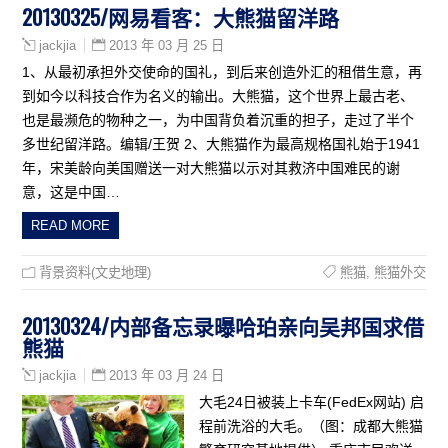
20130325/网易看客：大熊猫留洋路
2013 年 03 月 25 日
jackjia
1、从最初承担外交使命的国礼，到后来创造外汇的租借生意，再
到如今以科技合作为名义的输出。大熊猫，这个世界上最古老、
也是最濒危的物种之一，为中国背负着沉重的担子，走过了半个
多世纪留洋路。编辑/王贺 2、大熊猫作为最高规格国礼始于1941
年，宋美龄向美国赠送一对大熊猫以示对其救济中国难民的谢
意，这是中国…
READ MORE
背景资料(文史地理)
熊猫
,
熊猫外交
20130324/内部备忘录曝哈珀亲向吴邦国求借
熊猫
2013 年 03 月 24 日
jackjia
大毛24日被装上卡车(FedEx网站) 启
程前洗浴的大毛。（图：成都大熊猫