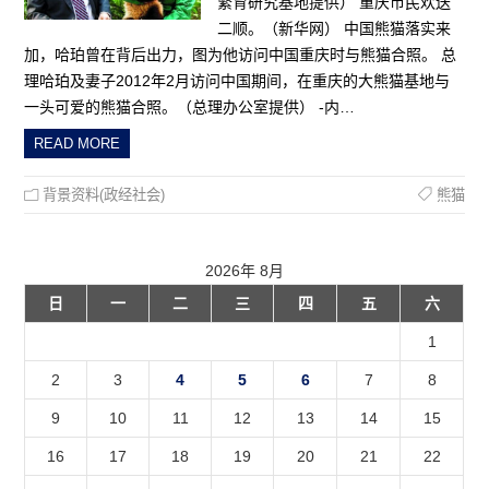
繁育研究基地提供） 重庆市民欢送
二顺。（新华网） 中国熊猫落实来
加，哈珀曾在背后出力，图为他访问中国重庆时与熊猫合照。 总
理哈珀及妻子2012年2月访问中国期间，在重庆的大熊猫基地与
一头可爱的熊猫合照。（总理办公室提供） -内…
READ MORE
背景资料(政经社会)
熊猫
2026年 8月
日
一
二
三
四
五
六
1
2
3
4
5
6
7
8
9
10
11
12
13
14
15
16
17
18
19
20
21
22