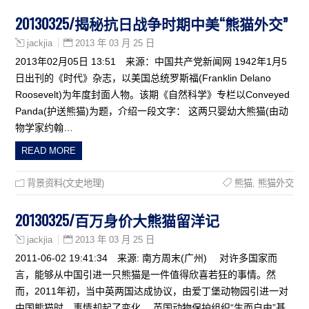
20130325/揭秘抗日战争时期中美“熊猫外交”
2013 年 03 月 25 日
jackjia
2013年02月05日 13:51 来源：中国共产党新闻网 1942年1月5
日出刊的《时代》杂志，以美国总统罗斯福(Franklin Delano
Roosevelt)为年度封面人物。该期《自然科学》专栏以Conveyed
Panda(护送熊猫)为题，介绍一段文字： 这两只婴幼大熊猫(由动
物学家约翰…
READ MORE
背景资料(文史地理)
熊猫
,
熊猫外交
20130325/百万身价大熊猫留洋记
2013 年 03 月 25 日
jackjia
2011-06-02 19:41:34 来源: 南方周末(广州) 对许多国家而
言，能够从中国引进一只熊猫是一件值得欣喜若狂的事情。然
而，2011年初，当中英两国达成协议，由爱丁堡动物园引进一对
中国熊猫时，事情却起了变化。 英国动物保护组织“生而自由”基