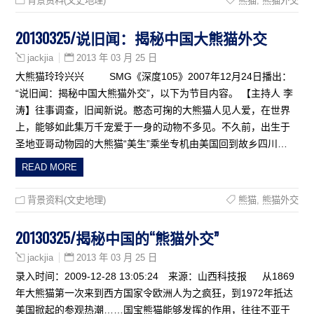
背景资料(文史地理)
熊猫
,
熊猫外交
20130325/说旧闻：揭秘中国大熊猫外交
2013 年 03 月 25 日
jackjia
大熊猫玲玲兴兴 SMG《深度105》2007年12月24日播出：
“说旧闻：揭秘中国大熊猫外交”，以下为节目内容。 【主持人 李
涛】往事调查，旧闻新说。憨态可掬的大熊猫人见人爱，在世界
上，能够如此集万千宠爱于一身的动物不多见。不久前，出生于
圣地亚哥动物园的大熊猫“美生”乘坐专机由美国回到故乡四川…
READ MORE
背景资料(文史地理)
熊猫
,
熊猫外交
20130325/揭秘中国的“熊猫外交”
2013 年 03 月 25 日
jackjia
录入时间：2009-12-28 13:05:24 来源：山西科技报 从1869
年大熊猫第一次来到西方国家令欧洲人为之疯狂，到1972年抵达
美国掀起的参观热潮……国宝熊猫能够发挥的作用，往往不亚于