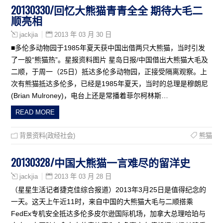
20130330/回忆大熊猫青青全全 期待大毛二
顺亮相
2013 年 03 月 30 日
jackjia
■多伦多动物园于1985年夏天获中国出借两只大熊猫，当时引发
了一股“熊猫热”。星报资料图片 星岛日报/中国借出大熊猫大毛及
二顺，于周一（25日）抵达多伦多动物园，正接受隔离观察。上
次有熊猫抵达多伦多，已经是1985年夏天，当时的总理是穆朗尼
(Brian Mulroney)，电台上还是常播着菲尔柯林斯…
READ MORE
背景资料(政经社会)
熊猫
20130328/中国大熊猫一言难尽的留洋史
2013 年 03 月 28 日
jackjia
（星星生活记者捷克佳综合报道）2013年3月25日是值得纪念的
一天。这天上午近11时，来自中国的大熊猫大毛与二顺搭乘
FedEx专机安全抵达多伦多皮尔逊国际机场，加拿大总理哈珀与