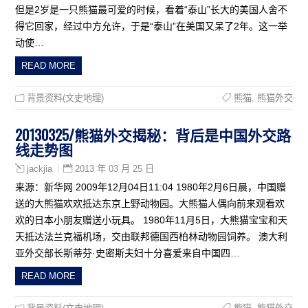
但是2岁是一只熊猫最可爱的时候，看着“泰山”长大的美国人舍不
得它回家，经过中方允许，于是“泰山”在美国又呆了2年。这一举
动使…
READ MORE
背景资料(文史地理)
熊猫
,
熊猫外交
20130325/熊猫外交揭秘：背后是中国外交路
线走势图
2013 年 03 月 25 日
jackjia
来源：新华网 2009年12月04日11:04 1980年2月6日晨，中国赠
送的大熊猫欢欢抵达东京上野动物园。大熊猫人偶向前来观看欢
欢的日本小朋友赠送小玩具。 1980年11月5日，大熊猫宝宝和天
天抵达法兰克福机场，交由联邦德国西柏林动物园饲养。 澳大利
亚外交部长斯蒂芬·史密斯夫妇十分喜爱来自中国四…
READ MORE