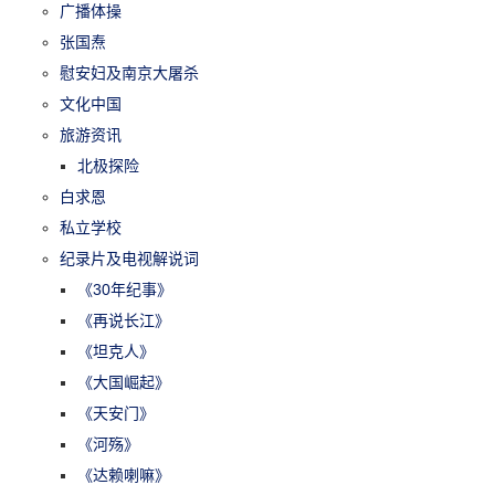
广播体操
张国焘
慰安妇及南京大屠杀
文化中国
旅游资讯
北极探险
白求恩
私立学校
纪录片及电视解说词
《30年纪事》
《再说长江》
《坦克人》
《大国崛起》
《天安门》
《河殇》
《达赖喇嘛》