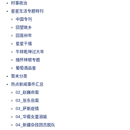
时事政治
星星生活专题特刊
中国专刊
回望故乡
回首卅年
星星千禧
牛转乾坤过大年
缅怀林顿专题
葡萄酒品鉴
暂未分类
热点新闻事件汇总
02_赵巍命案
03_张东岳案
03_萨斯疫情
04_华裔女童溺毙
04_新疆杂技团员脱队