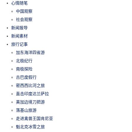
心情随笔
中国观察
社会观察
新闻报导
新闻素材
旅行记事
加东海洋四省游
北极纪行
南极探险
古巴度假行
密西西比河之旅
直击印度达兰萨拉
美加边境刀把游
落基山旅游
走进禽兽王国肯尼亚
魁北克冰雪之旅