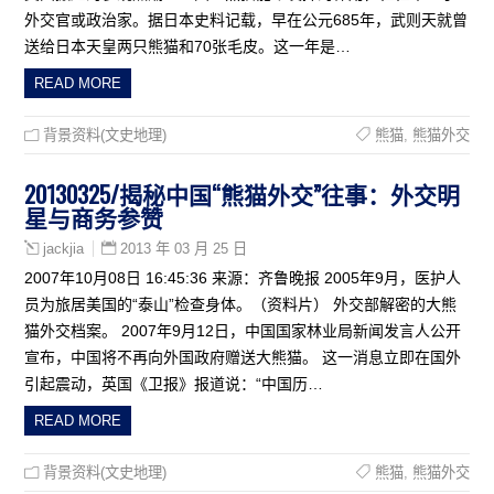
外交官或政治家。据日本史料记载，早在公元685年，武则天就曾
送给日本天皇两只熊猫和70张毛皮。这一年是…
READ MORE
背景资料(文史地理)
熊猫
,
熊猫外交
20130325/揭秘中国“熊猫外交”往事：外交明
星与商务参赞
2013 年 03 月 25 日
jackjia
2007年10月08日 16:45:36 来源：齐鲁晚报 2005年9月，医护人
员为旅居美国的“泰山”检查身体。（资料片） 外交部解密的大熊
猫外交档案。 2007年9月12日，中国国家林业局新闻发言人公开
宣布，中国将不再向外国政府赠送大熊猫。 这一消息立即在国外
引起震动，英国《卫报》报道说：“中国历…
READ MORE
背景资料(文史地理)
熊猫
,
熊猫外交