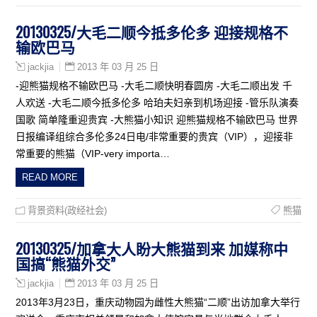
20130325/大毛二顺今抵多伦多 迎接规格不
输欧巴马
2013 年 03 月 25 日
jackjia
-迎熊猫规格不输欧巴马 -大毛二顺快明春圆房 -大毛二顺出发 千
人欢送 -大毛二顺今抵多伦多 哈珀夫妇亲到机场迎接 -管乐队演奏
国歌 简单隆重迎贵宾 -大熊猫小知识 迎熊猫规格不输欧巴马 世界
日报编译组综合多伦多24日电/非常重要的贵宾（VIP），迎接非
常重要的熊猫（VIP-very importa…
READ MORE
背景资料(政经社会)
熊猫
20130325/加拿大人盼大熊猫到来 加媒称中
国搞“熊猫外交”
2013 年 03 月 25 日
jackjia
2013年3月23日，重庆动物园为雌性大熊猫“二顺”出访加拿大举行