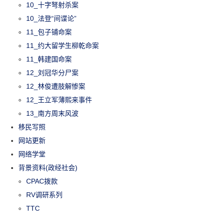
10_十字弩射杀案
10_法登“间谍论”
11_包子铺命案
11_约大留学生柳乾命案
11_韩建国命案
12_刘冠华分尸案
12_林俊遭肢解惨案
12_王立军薄熙来事件
13_南方周末风波
移民写照
网站更新
网络学堂
背景资料(政经社会)
CPAC拨款
RV调研系列
TTC