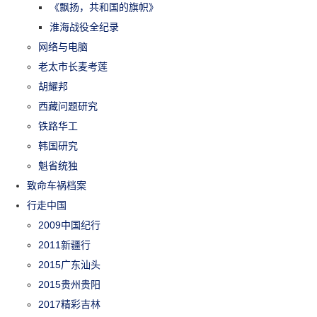
《飘扬，共和国的旗帜》
淮海战役全纪录
网络与电脑
老太市长麦考莲
胡耀邦
西藏问题研究
铁路华工
韩国研究
魁省统独
致命车祸档案
行走中国
2009中国纪行
2011新疆行
2015广东汕头
2015贵州贵阳
2017精彩吉林