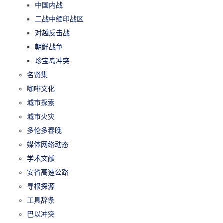
中国内战
二战中缅印战区
对越反击战
朝鲜战争
珍宝岛冲突
名贤集
咖啡文化
城市探索
城市火灾
多伦多春晚
媒体网络动态
学术文献
安省高速公路
寻根探源
工具辞条
巴以冲突