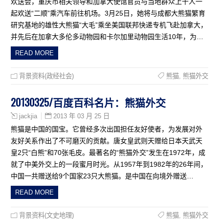
欢送会，重庆市相关领导和加拿大使馆官员与当地群众上千人一
起欢送“二顺”乘汽车前往机场。3月25日，她将与成都大熊猫繁育
研究基地的雄性大熊猫“大毛”乘坐美国联邦快递专机飞赴加拿大，
并先后在加拿大多伦多动物园和卡尔加里动物园生活10年，为…
READ MORE
背景资料(政经社会)
熊猫
,
熊猫外交
20130325/百度百科名片：熊猫外交
2013 年 03 月 25 日
jackjia
熊猫是中国的国宝。它曾经多次出国担任友好使者，为发展对外
友好关系作出了不可磨灭的贡献。唐女皇武则天赠给日本天武天
皇2只“白熊”和70张毛皮。最著名的“熊猫外交”发生在1972年，成
就了中美外交上的一段蜜月时光。从1957年到1982年的26年间，
中国一共赠送给9个国家23只大熊猫。是中国在向境外赠送…
READ MORE
背景资料(文史地理)
熊猫
,
熊猫外交