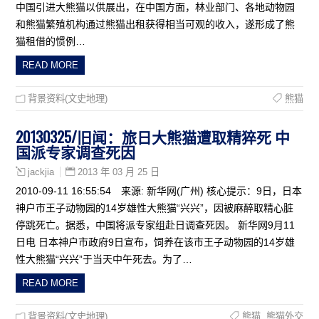
中国引进大熊猫以供展出，在中国方面，林业部门、各地动物园
和熊猫繁殖机构通过熊猫出租获得相当可观的收入，遂形成了熊
猫租借的惯例…
READ MORE
背景资料(文史地理)
熊猫
20130325/旧闻：旅日大熊猫遭取精猝死 中
国派专家调查死因
2013 年 03 月 25 日
jackjia
2010-09-11 16:55:54 来源: 新华网(广州) 核心提示：9日，日本
神户市王子动物园的14岁雄性大熊猫“兴兴”，因被麻醉取精心脏
停跳死亡。据悉，中国将派专家组赴日调查死因。 新华网9月11
日电 日本神户市政府9日宣布，饲养在该市王子动物园的14岁雄
性大熊猫“兴兴”于当天中午死去。为了…
READ MORE
背景资料(文史地理)
熊猫
,
熊猫外交