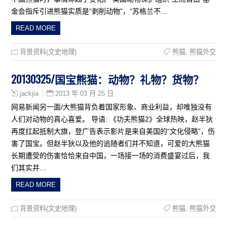
金会指斥引进熊猫实质是“剥削动物”，“苏格兰不…
READ MORE
背景资料(文史地理)
熊猫
,
熊猫外交
20130325/国宝熊猫：动物？礼物？货物？
2013 年 03 月 25 日
jackjia
网易新闻另一面/大熊猫背负着国家形象、商业利益，却唯独没有
人们对动物的真心喜爱。 导语: 《功夫熊猫2》全球热映，赵半狄
再度扛起抵制大旗，登广告表示影片是来自美国的“文化侵略”，伤
害了国宝。但赵半狄以及他的追随者们并不知道，可爱的大熊猫
长期遭受的伤害恰恰来自中国，一场接一场的消费盛宴过后，我
们其实并…
READ MORE
背景资料(文史地理)
熊猫
,
熊猫外交