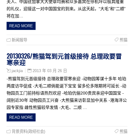
夫人、中国驻加拿大大使章均赛和众多嘉宾在停机坪以极其隆重
的礼仪，迎接这一对中国国宝的到来。从这天起，“大毛”和“二顺”
将在加…
READ MORE
新闻报导
熊猫
20130326/熊猫驾到元首级接待 总理政要冒
寒亲迎
2013 年 03 月 26 日
jackjia
-熊猫驾到元首级接待 总理政要冒寒亲迎 -动物园筹谋十多年 哈珀
两度访华促成 -大毛二顺倘能诞下宝宝 留多伦多限期将可延长 -动
物园员工门前持标语热烈欢迎 -哈珀伉俪200贵宾亲迎中国国宝 -
阔别近30年 动物园员工兴奋 -大熊猫来访彰显加中关系 -港海洋公
园专家指 雌性熊猫较早发情 -大毛、二顺 …
READ MORE
背景资料(政经社会)
熊猫