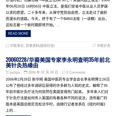
年06月20日 16时06分 中医立法，是我们安省中医从业人员梦寐
以求的愿望。二十多年来，从保守党到自由党，立法走过了曲折
而漫长的道路。今天，终于有了一个Bill50法规（一读稿）出台，
这标志着一个新时期即将开始。…
READ MORE
中医争论
,
背景资料(政经社会)
中医针灸
20060228/华裔美国专家李永明查明35年前北
美针灸热缘由
2006 年 02 月 28 日
0 Comments
jackjia
2006年2月28日 新华网 美国中医药专业学会会长李永明博士26日
公布了他经过多年调研后获得的许多鲜为人知的史实，解释了35
年前中医针灸疗法为何突然在美国变得热门起来。 多年来人们对
于针灸疗法是如何传入美国的有着各种不同的说法，流传最广的
版本是美国总统尼克松访华时，由随行记者发表在《纽约时报》
上的…