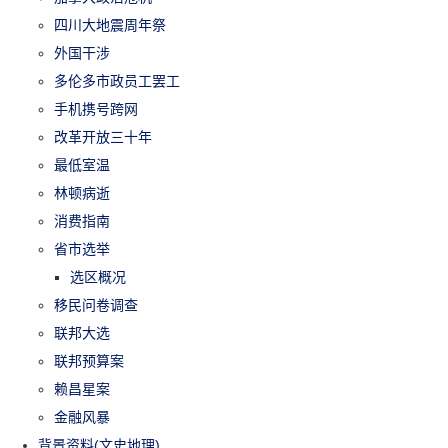
四川大地震周年祭
外国干涉
多伦多市政员工罢工
手机携号跨网
改革开放三十年
最低室温
林顿病逝
消费指南
省市选举
选区概况
移民问卷调查
联邦大选
联邦预算案
赖昌星案
金融风暴
背景资料(文史地理)