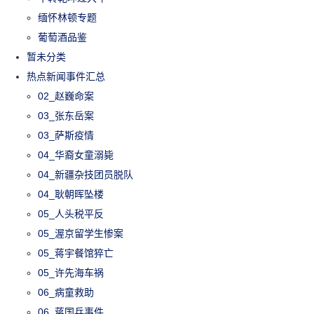
缅怀林顿专题
葡萄酒品鉴
暂未分类
热点新闻事件汇总
02_赵巍命案
03_张东岳案
03_萨斯疫情
04_华裔女童溺毙
04_新疆杂技团员脱队
04_耿朝晖坠楼
05_人头税平反
05_渥京留学生惨案
05_蒋宇餐馆猝亡
05_许先海车祸
06_病童救助
06_蒋国兵事件