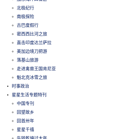
北极纪行
南极探险
古巴度假行
密西西比河之旅
直击印度达兰萨拉
美加边境刀把游
落基山旅游
走进禽兽王国肯尼亚
魁北克冰雪之旅
时事政治
星星生活专题特刊
中国专刊
回望故乡
回首卅年
星星千禧
牛转乾坤过大年