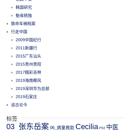
韩国研究
魁省统独
致命车祸档案
行走中国
2009中国纪行
2011新疆行
2015广东汕头
2015贵州贵阳
2017精彩吉林
2019海南椰风
2019深圳华为总部
2019石家庄
谈古论今
标签
03_张东岳案
Cecilia
中医
06_病童救助
PS3