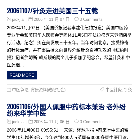
20061107/针灸走进美国三十五载
2006 年 11 月 07 日
0 Comments
jackjia
2006年11月07日 【美国侨报记者李建伟纽约报道】美国中医药
专业学会和美国华人医师会等团体11月5日在法拉盛喜来登酒店举
行活动，纪念针灸在美发展三十五年。当年访问北京，接受神奇
的针灸治疗，并在事后撰文向世界介绍针灸奇特功效的《纽约时
报》记者詹姆斯·赖斯顿的两个儿子参加了纪念会，希望针灸和中
医药继…
READ MORE
中医争论
,
背景资料(政经社会)
中医针灸
,
针灸
20061106/外国人佩服中药标本兼治 老外纷
纷来华学中医
2006 年 11 月 06 日
0 Comments
jackjia
2006年11月06日 09:55:51 来源：环球时报 ●前来学中医的留
学生10年增长3倍，今年达到400人 ●英国有3000多家中医门诊，