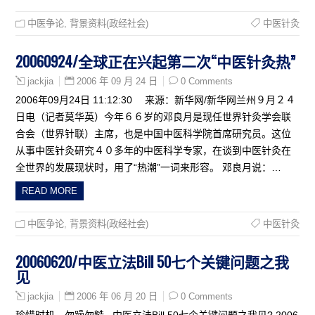
中医争论
,
背景资料(政经社会)
中医针灸
20060924/全球正在兴起第二次“中医针灸热”
2006 年 09 月 24 日
0 Comments
jackjia
2006年09月24日 11:12:30 来源：新华网/新华网兰州９月２４
日电（记者莫华英）今年６６岁的邓良月是现任世界针灸学会联
合会（世界针联）主席，也是中国中医科学院首席研究员。这位
从事中医针灸研究４０多年的中医科学专家，在谈到中医针灸在
全世界的发展现状时，用了“热潮”一词来形容。 邓良月说：…
READ MORE
中医争论
,
背景资料(政经社会)
中医针灸
20060620/中医立法Bill 50七个关键问题之我
见
2006 年 06 月 20 日
0 Comments
jackjia
珍惜时机，勿躁勿糙 –中医立法Bill 50七个关键问题之我见? 2006