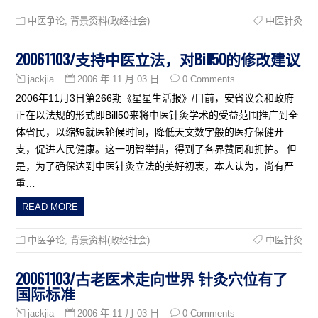
中医争论
,
背景资料(政经社会)
中医针灸
20061103/支持中医立法，对Bill50的修改建议
2006 年 11 月 03 日
0 Comments
jackjia
2006年11月3日第266期《星星生活报》/目前，安省议会和政府
正在以法规的形式即Bill50来将中医针灸学术的受益范围推广到全
体省民，以缩短就医轮候时间，降低天文数字般的医疗保健开
支，促进人民健康。这一明智举措，得到了各界赞同和拥护。 但
是，为了确保达到中医针灸立法的美好初衷，本人认为，尚有严
重…
READ MORE
中医争论
,
背景资料(政经社会)
中医针灸
20061103/古老医术走向世界 针灸穴位有了
国际标准
2006 年 11 月 03 日
0 Comments
jackjia