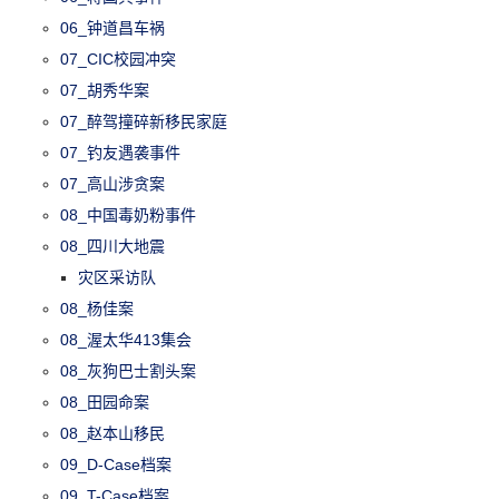
06_钟道昌车祸
07_CIC校园冲突
07_胡秀华案
07_醉驾撞碎新移民家庭
07_钓友遇袭事件
07_高山涉贪案
08_中国毒奶粉事件
08_四川大地震
灾区采访队
08_杨佳案
08_渥太华413集会
08_灰狗巴士割头案
08_田园命案
08_赵本山移民
09_D-Case档案
09_T-Case档案