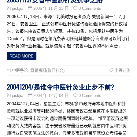
2005 年 11 月 13 日
0 Comments
jackjia
2005年11月13日，来源：北美时报记者杰克 关键新闻一： 7月
29日，安省卫生厅正式公布中医针灸咨询委员会所提交的建议报
告，该报告由议员黄志华起草。共有10条，包括承认中医生为
“Doctor”，但是同时在第九条表明任何其他医疗专业都可以制订针
对针灸的行业标准。就是该条引起了安省中医界的不同声音，…
READ MORE
中医争论
,
背景资料(政经社会)
中医针灸
20041204/是谁令中医针灸业止步不前？
2004 年 12 月 04 日
0 Comments
jackjia
2004年12月04日，星星生活：林枫/多市政府与本地中医师和针
灸师就执业发牌等引起的争拗，终因市议员邹至蕙在本周提出的
一项动议获得市议会的通过而得到暂时的缓和。 邹至蕙议员这项
动议的大致内容是：由于安省政府最近已表明就省内中医和针灸
师行业自管实施立法的意向，假若多市政府目前就设立考核委员