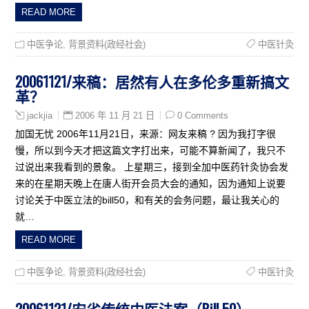
READ MORE
中医争论
,
背景资料(政经社会)
中医针灸
20061121/来稿：居然有人在多伦多重新搞文
革？
2006 年 11 月 21 日
0 Comments
jackjia
加国无忧 2006年11月21日，来源：网友来稿 ? 因为我打字很
慢，所以到今天才把这篇文字打出来，可能不算新闻了，我只不
过说出来我看到的景象。 上星期三，接到全加中医药针灸协会发
来的在星期天晚上在唐人街开会员大会的通知，因为通知上说要
讨论关于中医立法的bill50，和有关的会务问题，最让我关心的
就…
READ MORE
中医争论
,
背景资料(政经社会)
中医针灸
20061121/安省传统中医法案（Bill 50）