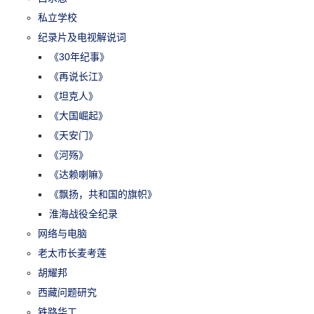
私立学校
纪录片及电视解说词
《30年纪事》
《再说长江》
《坦克人》
《大国崛起》
《天安门》
《河殇》
《达赖喇嘛》
《飘扬，共和国的旗帜》
淮海战役全纪录
网络与电脑
老太市长麦考莲
胡耀邦
西藏问题研究
铁路华工