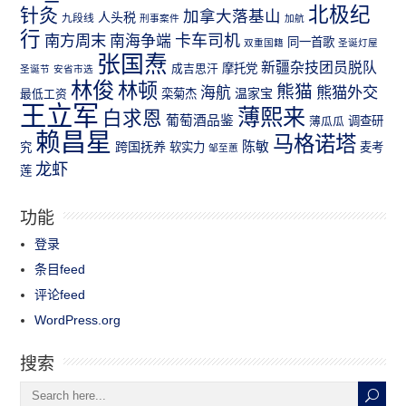
北极纪
针灸
加拿大落基山
人头税
九段线
刑事案件
加航
行
南方周末
卡车司机
南海争端
同一首歌
双重国籍
圣诞灯屋
张国焘
新疆杂技团员脱队
成吉思汗
摩托党
圣诞节
安省市选
林俊
林顿
熊猫
熊猫外交
海航
温家宝
最低工资
栾菊杰
王立军
薄熙来
白求恩
葡萄酒品鉴
薄瓜瓜
调查研
赖昌星
马格诺塔
跨国抚养
陈敏
究
软实力
麦考
邹至蕙
龙虾
莲
功能
登录
条目feed
评论feed
WordPress.org
搜索