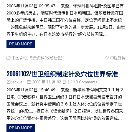
2006年11月03日 09:35:47 来源：环球时报/中国针灸医学已有
2000多年的历史，隋唐时代流传到日本和韩国。但随着针灸在国
际上的广泛传播，中日韩三国在穴位名称、定位等问题上不太统
一的现象越来越明显，阻碍了针灸的进一步发展。11月2日，由世
界卫生组织主办、在日本筑波市举行的“经穴部位国际…
READ MORE
中医争论
,
背景资料(政经社会)
中医针灸
20061102/世卫组织制定针灸穴位世界标准
2006 年 11 月 02 日
0 Comments
jackjia
2006年11月02日 15:46:49 来源：新华网/新华网东京１１月２
日电（记者钱铮）世界卫生组织１日在日本茨城县筑波市召开的
国际会议上，就针灸中使用的３６１处人体穴位的位置制定了世
界统一的标准。 据日本《读卖新闻》２日报道，以往世界各国采
用的穴位位置存在细微差异，这给国际间比较针灸的效果造成…
READ MORE