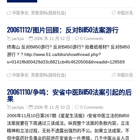
中医争论
,
背景资料(政经社会)
中医针灸
20061112/图片回顾：反对Bill50法案游行
2006 年 11 月 12 日
0 Comments
jackjia
终南山 反对Bill50游行? 反对Bill50游行? 抬着纸棺材? 反对Bill50
游行 ? ? http://www.51.ca/bbs/showthread.php?
s=0141f8d00429d33c8821cb4fc4620506&threadid=128569
中医争论
,
背景资料(政经社会)
中医针灸
20061110/争鸣：安省中医Bill50法案引起的后
果
2006 年 11 月 10 日
0 Comments
jackjia
2006年11月10日第267期《星星生活报》/安省中医立法的Bill50
法案就要在下周通过三读成法。纵观整个法案的条款内容，立法
精神和立法过程，无处不透露出强烈的不公。如果立法成案，不
但中医药针灸事业的前途在安省会一片黑暗，几千中医从业人员