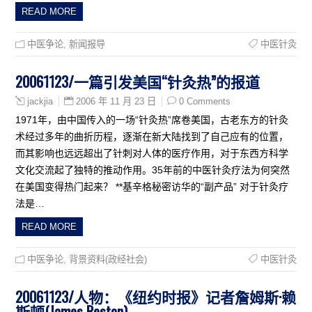
READ MORE
中医争论
,
新闻报导
中医针灸
20061123/一篇引发美国“针灸热”的报道
2006 年 11 月 23 日
0 Comments
jackjia
1971年，由中国传入的一场“针灸热”席卷美国，古老东方的针灸
术经过多年的曲折历程，逐渐在新大陆找到了自己应有的位置，
而其影响也远远超出了针刺对人体的医疗作用，对于东西方科学
文化交流起了独特的推动作用。35年前的中医针灸疗法为何突然
在美国变得热门起来？ **基辛格秘密访华的“副产品” 对于针灸疗
法是…
READ MORE
中医争论
,
背景资料(政经社会)
中医针灸
20061123/人物：《纽约时报》记者詹姆斯·赖
斯顿(James Reston)