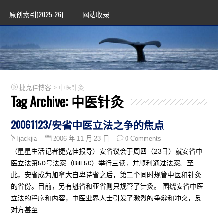
原创索引(2025-26)
网站收录
>
捷克佳博客
中医针灸
Tag Archive:
中医针灸
20061123/安省中医立法之争的焦点
2006 年 11 月 23 日
0 Comments
jackjia
（星星生活记者捷克佳报导）安省议会于周四（23日）就安省中
医立法第50号法案（Bill 50）举行三读，并顺利通过法案。至
此，安省成为加拿大自卑诗省之后，第二个同时规管中医和针灸
的省份。目前，另有魁省和亚省则只规管了针灸。 围绕安省中医
立法的程序和内容，中医业界人士引发了激烈的争辩和冲突，反
对方甚至…