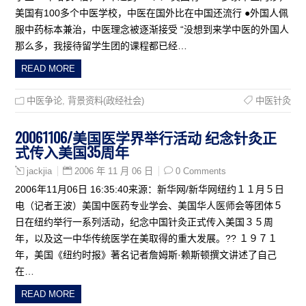
美国有100多个中医学校，中医在国外比在中国还流行 ●外国人佩
服中药标本兼治，中医理念被逐渐接受 “没想到来学中医的外国人
那么多，我接待留学生团的课程都已经…
READ MORE
中医争论
,
背景资料(政经社会)
中医针灸
20061106/美国医学界举行活动 纪念针灸正
式传入美国35周年
2006 年 11 月 06 日
0 Comments
jackjia
2006年11月06日 16:35:40来源：新华网/新华网纽约１１月５日
电（记者王波）美国中医药专业学会、美国华人医师会等团体５
日在纽约举行一系列活动，纪念中国针灸正式传入美国３５周
年，以及这一中华传统医学在美取得的重大发展。?? １９７１
年，美国《纽约时报》著名记者詹姆斯·赖斯顿撰文讲述了自己
在…
READ MORE