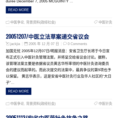
durée December 7, 2005 MCGUINTY …
READ MORE
中医争论
,
背景资料(政经社会)
中医针灸
20051207/中医立法草案递交省议会
2005 年 12 月 07 日
0 Comments
jackjia
加国无忧 2005年12月07日/明报消息：安省卫生厅长将于今日宣
布正式引入中医针灸管理法案，并将呈交给省议会讨论。据称，
该管理法案主要是依据省议员黄志华所率领的中医针灸咨询委员
会的建议而起草的。而此次提交的法案中，最具争议的第9项也予
以保留。 黄志华表示，这是安省中医针灸行业及华人社区的“大日
子”…
READ MORE
中医争论
,
背景资料(政经社会)
中医针灸
20051113/安省中医药针灸抗争之路