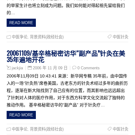
的举家生计也将立刻成为问题。我们如何能对得起祖先留给我们
的…
READ MORE
中医争论
,
背景资料(政经社会)
中医针灸
20061109/基辛格秘密访华“副产品”针灸在美
35年遍地开花
2006 年 11 月 09 日
0 Comments
jackjia
2006年11月09日 10:43:41 来源：新华网专稿 35年前，由中国传
入的一场“针灸热”席卷美国，古老东方的针灸术经过多年的曲折历
程，逐渐在新大陆找到了自己应有的位置，而其影响也远远超出
了针刺对人体的医疗作用，对于东西方科学文化交流起了独特的
推动作用。 基辛格秘密访华的“副产品” 对于针灸疗…
READ MORE
中医争论
,
背景资料(政经社会)
中医针灸