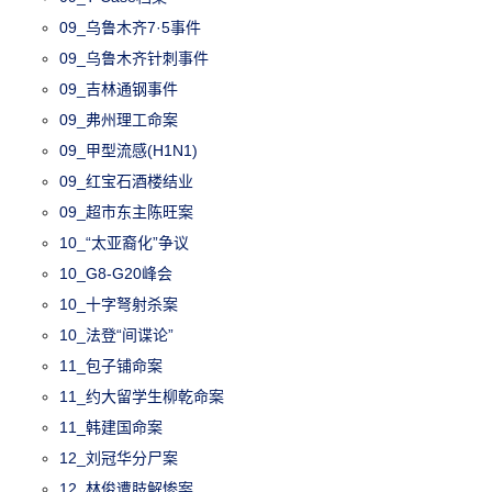
09_乌鲁木齐7·5事件
09_乌鲁木齐针刺事件
09_吉林通钢事件
09_弗州理工命案
09_甲型流感(H1N1)
09_红宝石酒楼结业
09_超市东主陈旺案
10_“太亚裔化”争议
10_G8-G20峰会
10_十字弩射杀案
10_法登“间谍论”
11_包子铺命案
11_约大留学生柳乾命案
11_韩建国命案
12_刘冠华分尸案
12_林俊遭肢解惨案