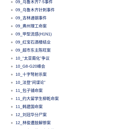
09_乌鲁木齐7·5事件
09_乌鲁木齐针刺事件
09_吉林通钢事件
09_弗州理工命案
09_甲型流感(H1N1)
09_红宝石酒楼结业
09_超市东主陈旺案
10_“太亚裔化”争议
10_G8-G20峰会
10_十字弩射杀案
10_法登“间谍论”
11_包子铺命案
11_约大留学生柳乾命案
11_韩建国命案
12_刘冠华分尸案
12_林俊遭肢解惨案