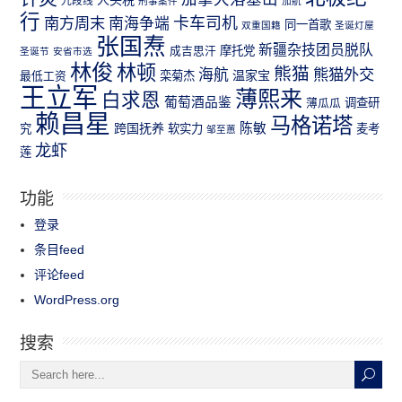
九段线
刑事案件
加航
行
南方周末
卡车司机
南海争端
同一首歌
双重国籍
圣诞灯屋
张国焘
新疆杂技团员脱队
成吉思汗
摩托党
圣诞节
安省市选
林俊
林顿
熊猫
熊猫外交
海航
温家宝
最低工资
栾菊杰
王立军
薄熙来
白求恩
葡萄酒品鉴
薄瓜瓜
调查研
赖昌星
马格诺塔
跨国抚养
陈敏
究
软实力
麦考
邹至蕙
龙虾
莲
功能
登录
条目feed
评论feed
WordPress.org
搜索