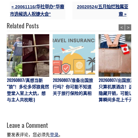
« 20061116/华社举办“华裔
20020524/五月灿烂独属亚
市选候选人祝捷大会”
裔 »
Related Posts
<
>
20260807/真想当新
20260807/准备出国旅
20260807/出国旅游
“狼”！多伦多郊狼竟然
行吗？你可能不知道
只算机票酒店！这7
登堂入室上大炕，想
关于旅行保险的真相
隐藏开销，可能让预
与主人共枕眠:)
算瞬间多花上千元
Leave a Comment
要发表评论，您必须先
登录
。