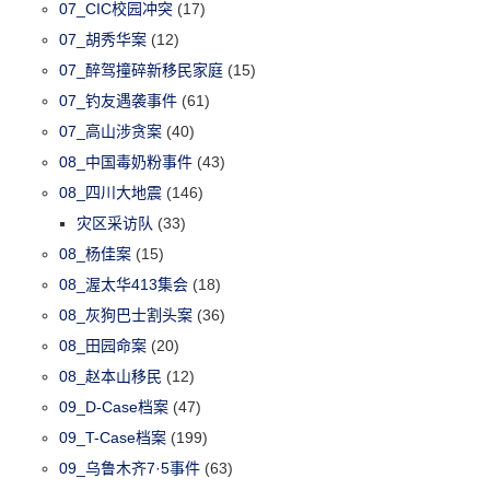
07_CIC校园冲突
(17)
07_胡秀华案
(12)
07_醉驾撞碎新移民家庭
(15)
07_钓友遇袭事件
(61)
07_高山涉贪案
(40)
08_中国毒奶粉事件
(43)
08_四川大地震
(146)
灾区采访队
(33)
08_杨佳案
(15)
08_渥太华413集会
(18)
08_灰狗巴士割头案
(36)
08_田园命案
(20)
08_赵本山移民
(12)
09_D-Case档案
(47)
09_T-Case档案
(199)
09_乌鲁木齐7·5事件
(63)