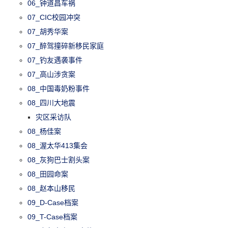
06_钟道昌车祸
07_CIC校园冲突
07_胡秀华案
07_醉驾撞碎新移民家庭
07_钓友遇袭事件
07_高山涉贪案
08_中国毒奶粉事件
08_四川大地震
灾区采访队
08_杨佳案
08_渥太华413集会
08_灰狗巴士割头案
08_田园命案
08_赵本山移民
09_D-Case档案
09_T-Case档案