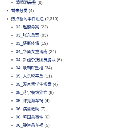
葡萄酒品鉴
(9)
暂未分类
(4)
热点新闻事件汇总
(2,310)
02_赵巍命案
(22)
03_张东岳案
(83)
03_萨斯疫情
(19)
04_华裔女童溺毙
(24)
04_新疆杂技团员脱队
(6)
04_耿朝晖坠楼
(34)
05_人头税平反
(11)
05_渥京留学生惨案
(4)
05_蒋宇餐馆猝亡
(8)
05_许先海车祸
(4)
06_病童救助
(7)
06_蒋国兵事件
(6)
06_钟道昌车祸
(5)