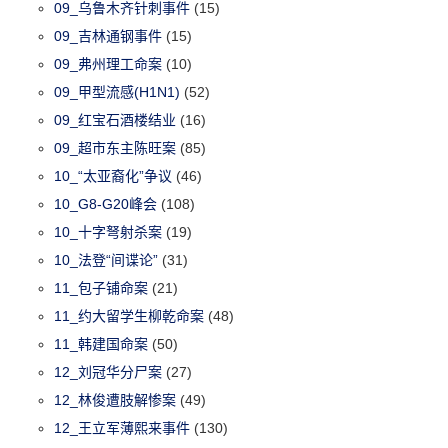
09_乌鲁木齐针刺事件
(15)
09_吉林通钢事件
(15)
09_弗州理工命案
(10)
09_甲型流感(H1N1)
(52)
09_红宝石酒楼结业
(16)
09_超市东主陈旺案
(85)
10_“太亚裔化”争议
(46)
10_G8-G20峰会
(108)
10_十字弩射杀案
(19)
10_法登“间谍论”
(31)
11_包子铺命案
(21)
11_约大留学生柳乾命案
(48)
11_韩建国命案
(50)
12_刘冠华分尸案
(27)
12_林俊遭肢解惨案
(49)
12_王立军薄熙来事件
(130)