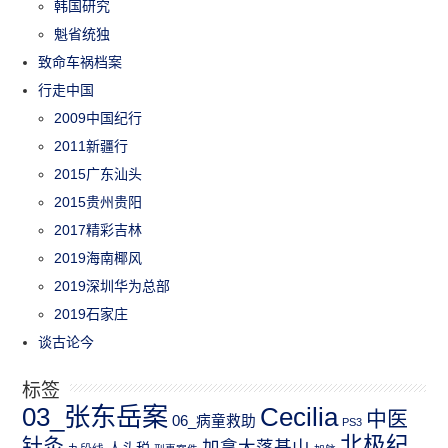
韩国研究
魁省统独
致命车祸档案
行走中国
2009中国纪行
2011新疆行
2015广东汕头
2015贵州贵阳
2017精彩吉林
2019海南椰风
2019深圳华为总部
2019石家庄
谈古论今
标签
03_张东岳案
Cecilia
中医
06_病童救助
PS3
北极纪
针灸
加拿大落基山
人头税