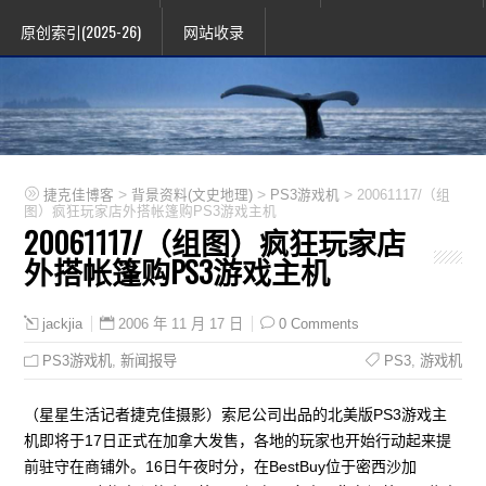
原创索引(2025-26)
网站收录
>
>
>
捷克佳博客
背景资料(文史地理)
PS3游戏机
20061117/（组
图）疯狂玩家店外搭帐篷购PS3游戏主机
20061117/（组图）疯狂玩家店
外搭帐篷购PS3游戏主机
2006 年 11 月 17 日
0 Comments
jackjia
PS3游戏机
,
新闻报导
PS3
,
游戏机
（星星生活记者捷克佳摄影）索尼公司出品的北美版PS3游戏主
机即将于17日正式在加拿大发售，各地的玩家也开始行动起来提
前驻守在商铺外。16日午夜时分，在BestBuy位于密西沙加