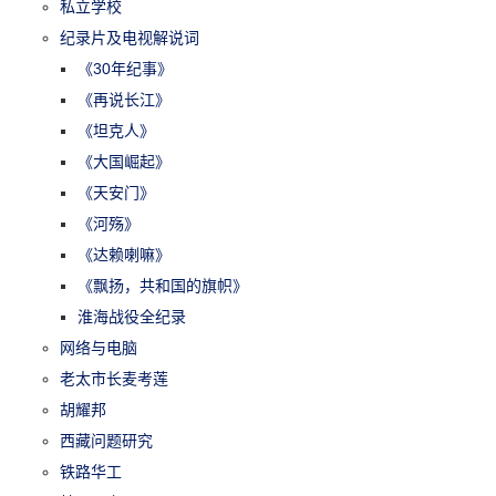
私立学校
纪录片及电视解说词
《30年纪事》
《再说长江》
《坦克人》
《大国崛起》
《天安门》
《河殇》
《达赖喇嘛》
《飘扬，共和国的旗帜》
淮海战役全纪录
网络与电脑
老太市长麦考莲
胡耀邦
西藏问题研究
铁路华工