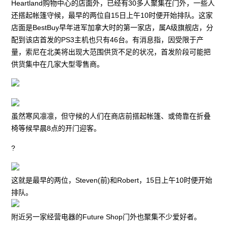
Heartland购物中心的店面外，已经有30多人聚集在门外，一些人
还搭起帐篷守候，最早的两位自15日上午10时便开始排队。这家
店面是BestBuy早年进军加拿大时的第一家店，属A级旗舰店，分
配到该店首发的PS3主机也只有46台。有消息指，因受限于产
量，索尼在北美将出现大范围供货不足的状况，首发阶段可能把
供货集中在几家大型零售商。
虽然寒风凛凛，但守候的人们在商店前搭起帐篷、或倚靠在折叠
椅等候早晨8点的开门迎客。
?
这就是最早的两位，Steven(前)和Robert，15日上午10时便开始
排队。
附近另一家经营电器的Future Shop门外也聚集不少爱好者。