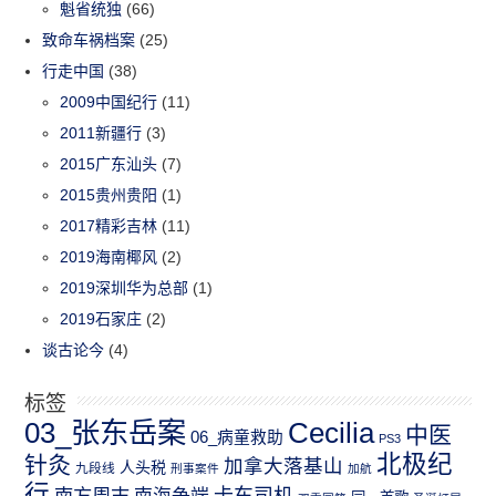
魁省统独
(66)
致命车祸档案
(25)
行走中国
(38)
2009中国纪行
(11)
2011新疆行
(3)
2015广东汕头
(7)
2015贵州贵阳
(1)
2017精彩吉林
(11)
2019海南椰风
(2)
2019深圳华为总部
(1)
2019石家庄
(2)
谈古论今
(4)
标签
03_张东岳案
Cecilia
中医
06_病童救助
PS3
北极纪
针灸
加拿大落基山
人头税
九段线
刑事案件
加航
行
南方周末
卡车司机