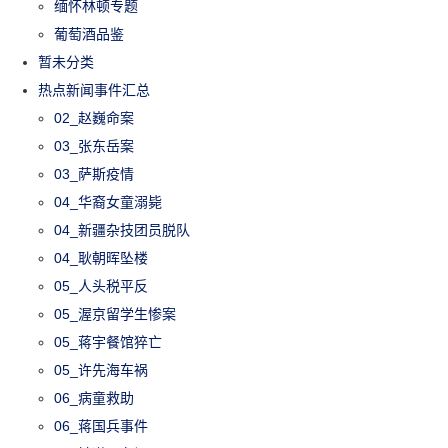
缅怀林顿专题
葡萄酒品鉴
暂未分类
热点新闻事件汇总
02_赵巍命案
03_张东岳案
03_萨斯疫情
04_华裔女童溺毙
04_新疆杂技团员脱队
04_耿朝晖坠楼
05_人头税平反
05_渥京留学生惨案
05_蒋宇餐馆猝亡
05_许先海车祸
06_病童救助
06_蒋国兵事件