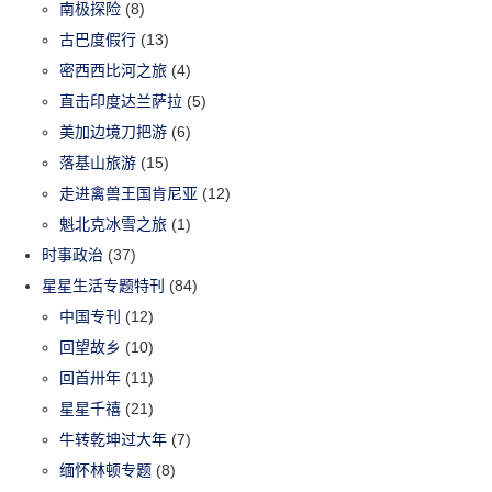
南极探险
(8)
古巴度假行
(13)
密西西比河之旅
(4)
直击印度达兰萨拉
(5)
美加边境刀把游
(6)
落基山旅游
(15)
走进禽兽王国肯尼亚
(12)
魁北克冰雪之旅
(1)
时事政治
(37)
星星生活专题特刊
(84)
中国专刊
(12)
回望故乡
(10)
回首卅年
(11)
星星千禧
(21)
牛转乾坤过大年
(7)
缅怀林顿专题
(8)