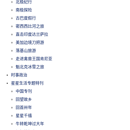
北极纪行
南极探险
古巴度假行
密西西比河之旅
直击印度达兰萨拉
美加边境刀把游
落基山旅游
走进禽兽王国肯尼亚
魁北克冰雪之旅
时事政治
星星生活专题特刊
中国专刊
回望故乡
回首卅年
星星千禧
牛转乾坤过大年