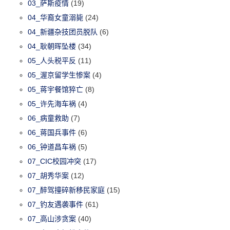
03_萨斯疫情
(19)
04_华裔女童溺毙
(24)
04_新疆杂技团员脱队
(6)
04_耿朝晖坠楼
(34)
05_人头税平反
(11)
05_渥京留学生惨案
(4)
05_蒋宇餐馆猝亡
(8)
05_许先海车祸
(4)
06_病童救助
(7)
06_蒋国兵事件
(6)
06_钟道昌车祸
(5)
07_CIC校园冲突
(17)
07_胡秀华案
(12)
07_醉驾撞碎新移民家庭
(15)
07_钓友遇袭事件
(61)
07_高山涉贪案
(40)