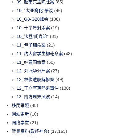
09_超市东主陈旺案
(85)
10_“太亚裔化”争议
(46)
10_G8-G20峰会
(108)
10_十字弩射杀案
(19)
10_法登“间谍论”
(31)
11_包子铺命案
(21)
11_约大留学生柳乾命案
(48)
11_韩建国命案
(50)
12_刘冠华分尸案
(27)
12_林俊遭肢解惨案
(49)
12_王立军薄熙来事件
(130)
13_南方周末风波
(14)
移民写照
(45)
网站更新
(10)
网络学堂
(21)
背景资料(政经社会)
(17,163)