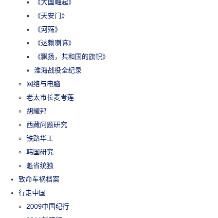
《大国崛起》
《天安门》
《河殇》
《达赖喇嘛》
《飘扬，共和国的旗帜》
淮海战役全纪录
网络与电脑
老太市长麦考莲
胡耀邦
西藏问题研究
铁路华工
韩国研究
魁省统独
致命车祸档案
行走中国
2009中国纪行