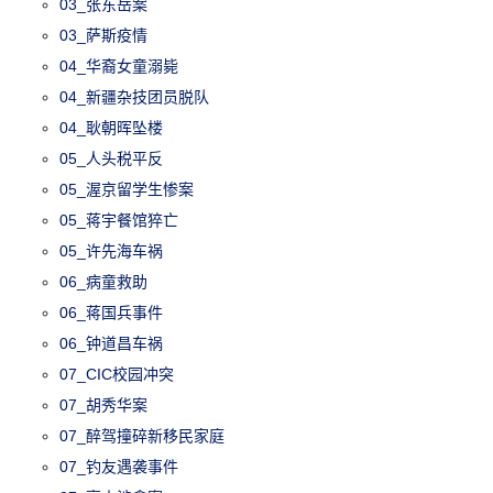
03_张东岳案
03_萨斯疫情
04_华裔女童溺毙
04_新疆杂技团员脱队
04_耿朝晖坠楼
05_人头税平反
05_渥京留学生惨案
05_蒋宇餐馆猝亡
05_许先海车祸
06_病童救助
06_蒋国兵事件
06_钟道昌车祸
07_CIC校园冲突
07_胡秀华案
07_醉驾撞碎新移民家庭
07_钓友遇袭事件