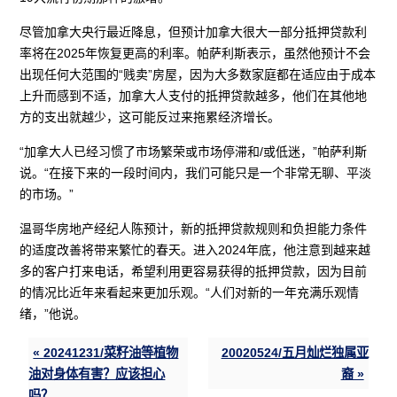
尽管加拿大央行最近降息，但预计加拿大很大一部分抵押贷款利
率将在2025年恢复更高的利率。帕萨利斯表示，虽然他预计不会
出现任何大范围的“贱卖”房屋，因为大多数家庭都在适应由于成本
上升而感到不适，加拿大人支付的抵押贷款越多，他们在其他地
方的支出就越少，这可能反过来拖累经济增长。
“加拿大人已经习惯了市场繁荣或市场停滞和/或低迷，”帕萨利斯
说。“在接下来的一段时间内，我们可能只是一个非常无聊、平淡
的市场。”
温哥华房地产经纪人陈预计，新的抵押贷款规则和负担能力条件
的适度改善将带来繁忙的春天。进入2024年底，他注意到越来越
多的客户打来电话，希望利用更容易获得的抵押贷款，因为目前
的情况比近年来看起来更加乐观。“人们对新的一年充满乐观情
绪，”他说。
« 20241231/菜籽油等植物
20020524/五月灿烂独属亚
油对身体有害？应该担心
裔 »
吗？