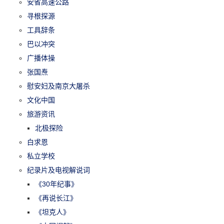
安省高速公路
寻根探源
工具辞条
巴以冲突
广播体操
张国焘
慰安妇及南京大屠杀
文化中国
旅游资讯
北极探险
白求恩
私立学校
纪录片及电视解说词
《30年纪事》
《再说长江》
《坦克人》