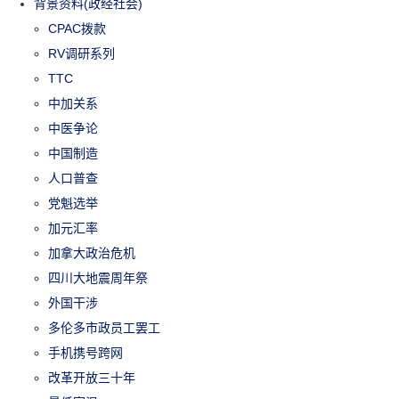
背景资料(政经社会)
CPAC拨款
RV调研系列
TTC
中加关系
中医争论
中国制造
人口普查
党魁选举
加元汇率
加拿大政治危机
四川大地震周年祭
外国干涉
多伦多市政员工罢工
手机携号跨网
改革开放三十年