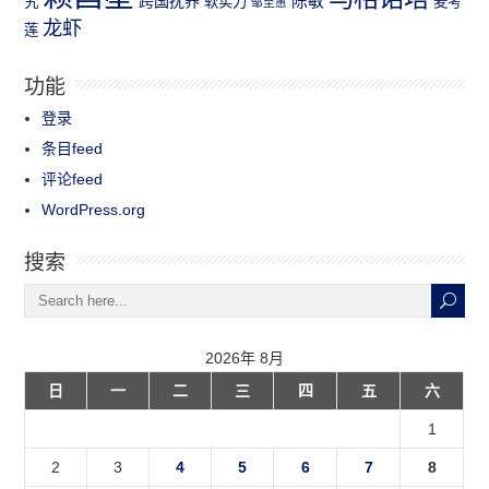
跨国抚养
陈敏
究
软实力
麦考
邹至蕙
龙虾
莲
功能
登录
条目feed
评论feed
WordPress.org
搜索
2026年 8月
日
一
二
三
四
五
六
1
2
3
4
5
6
7
8