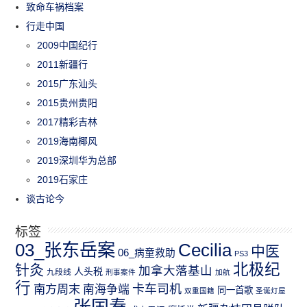
致命车祸档案
行走中国
2009中国纪行
2011新疆行
2015广东汕头
2015贵州贵阳
2017精彩吉林
2019海南椰风
2019深圳华为总部
2019石家庄
谈古论今
标签
03_张东岳案
Cecilia
中医
06_病童救助
PS3
北极纪
针灸
加拿大落基山
人头税
九段线
刑事案件
加航
行
南方周末
卡车司机
南海争端
同一首歌
双重国籍
圣诞灯屋
张国焘