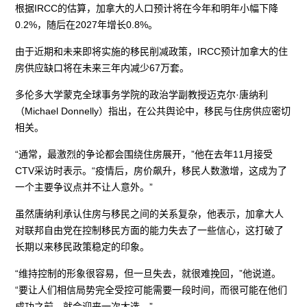
根据IRCC的估算，加拿大的人口预计将在今年和明年小幅下降
0.2%，随后在2027年增长0.8%。
由于近期和未来即将实施的移民削减政策，IRCC预计加拿大的住
房供应缺口将在未来三年内减少67万套。
多伦多大学蒙克全球事务学院的政治学副教授迈克尔·唐纳利
（Michael Donnelly）指出，在公共舆论中，移民与住房供应密切
相关。
“通常，最激烈的争论都会围绕住房展开，”他在去年11月接受
CTV采访时表示。“疫情后，房价飙升，移民人数激增，这成为了
一个主要争议点并不让人意外。”
虽然唐纳利承认住房与移民之间的关系复杂，他表示，加拿大人
对联邦自由党在控制移民方面的能力失去了一些信心，这打破了
长期以来移民政策稳定的印象。
“维持控制的形象很容易，但一旦失去，就很难挽回，”他说道。
“要让人们相信局势完全受控可能需要一段时间，而很可能在他们
成功之前，就会迎来一次大选。”