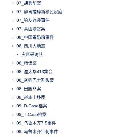
07_胡秀华案
07_醉驾撞碎新移民家庭
07_钓友遇袭事件
07_高山涉贪案
08_中国毒奶粉事件
08_四川大地震
灾区采访队
08_杨佳案
08_渥太华413集会
08_灰狗巴士割头案
08_田园命案
08_赵本山移民
09_D-Case档案
09_T-Case档案
09_乌鲁木齐7·5事件
09_乌鲁木齐针刺事件