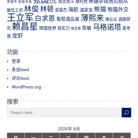
新疆杂技团员脱队
成吉思汗
摩托党
圣诞节
安省市选
林俊
林顿
熊猫
熊猫外交
海航
温家宝
最低工资
栾菊杰
王立军
薄熙来
白求恩
葡萄酒品鉴
薄瓜瓜
调查研
赖昌星
马格诺塔
跨国抚养
陈敏
究
软实力
麦考
邹至蕙
龙虾
莲
功能
登录
条目feed
评论feed
WordPress.org
搜索
2026年 8月
日
一
二
三
四
五
六