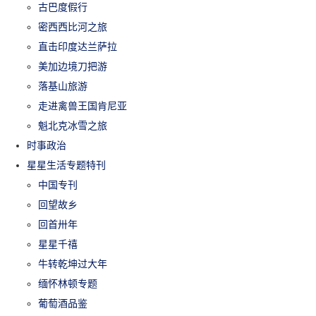
古巴度假行
密西西比河之旅
直击印度达兰萨拉
美加边境刀把游
落基山旅游
走进禽兽王国肯尼亚
魁北克冰雪之旅
时事政治
星星生活专题特刊
中国专刊
回望故乡
回首卅年
星星千禧
牛转乾坤过大年
缅怀林顿专题
葡萄酒品鉴