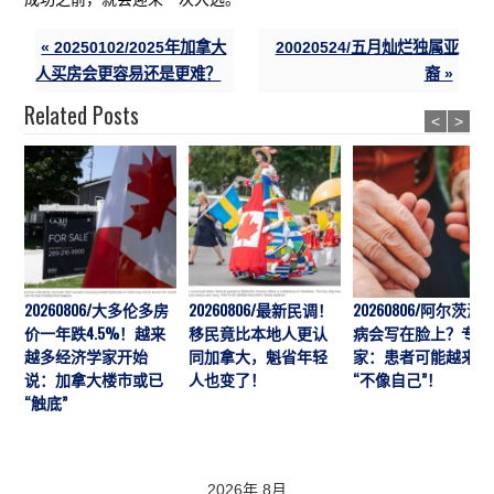
« 20250102/2025年加拿大
20020524/五月灿烂独属亚
人买房会更容易还是更难？
裔 »
Related Posts
<
>
20260806/大多伦多房
20260806/最新民调！
20260806/阿尔茨海
价一年跌4.5%！越来
移民竟比本地人更认
病会写在脸上？专
越多经济学家开始
同加拿大，魁省年轻
家：患者可能越来越
说：加拿大楼市或已
人也变了！
“不像自己”！
“触底”
2026年 8月