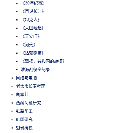
《30年纪事》
《再说长江》
《坦克人》
《大国崛起》
《天安门》
《河殇》
《达赖喇嘛》
《飘扬，共和国的旗帜》
淮海战役全纪录
网络与电脑
老太市长麦考莲
胡耀邦
西藏问题研究
铁路华工
韩国研究
魁省统独