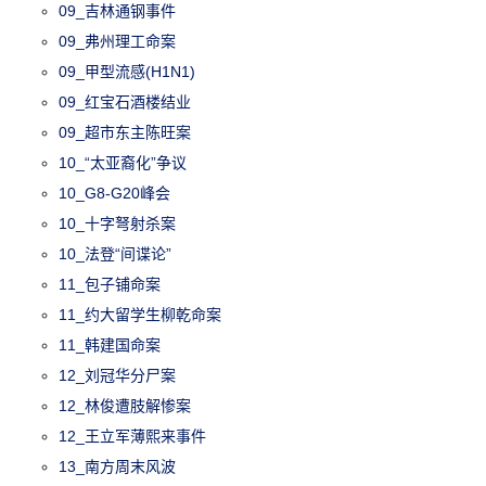
09_吉林通钢事件
09_弗州理工命案
09_甲型流感(H1N1)
09_红宝石酒楼结业
09_超市东主陈旺案
10_“太亚裔化”争议
10_G8-G20峰会
10_十字弩射杀案
10_法登“间谍论”
11_包子铺命案
11_约大留学生柳乾命案
11_韩建国命案
12_刘冠华分尸案
12_林俊遭肢解惨案
12_王立军薄熙来事件
13_南方周末风波