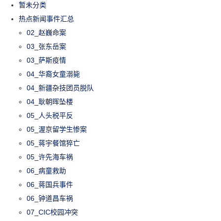
暂未分类
热点新闻事件汇总
02_赵巍命案
03_张东岳案
03_萨斯疫情
04_华裔女童溺毙
04_新疆杂技团员脱队
04_耿朝晖坠楼
05_人头税平反
05_渥京留学生惨案
05_蒋宇餐馆猝亡
05_许先海车祸
06_病童救助
06_蒋国兵事件
06_钟道昌车祸
07_CIC校园冲突