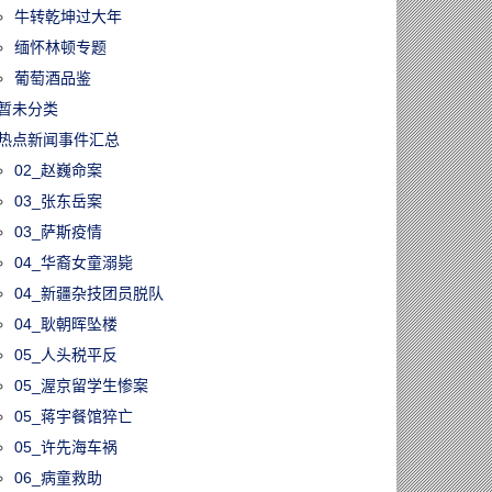
牛转乾坤过大年
缅怀林顿专题
葡萄酒品鉴
暂未分类
热点新闻事件汇总
02_赵巍命案
03_张东岳案
03_萨斯疫情
04_华裔女童溺毙
04_新疆杂技团员脱队
04_耿朝晖坠楼
05_人头税平反
05_渥京留学生惨案
05_蒋宇餐馆猝亡
05_许先海车祸
06_病童救助