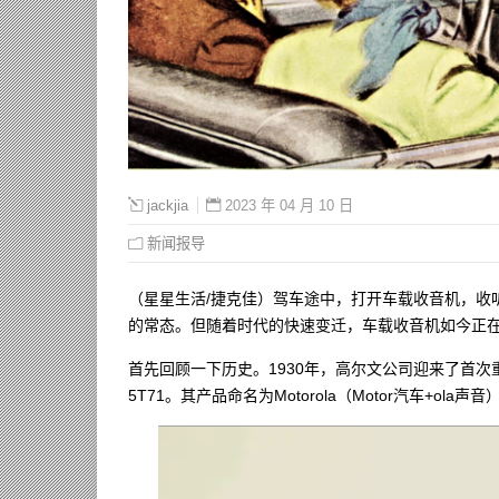
2023 年 04 月 10 日
jackjia
新闻报导
（星星生活/捷克佳）驾车途中，打开车载收音机，收
的常态。但随着时代的快速变迁，车载收音机如今正
首先回顾一下历史。1930年，高尔文公司迎来了首
5T71。其产品命名为Motorola（Motor汽车+ola声音