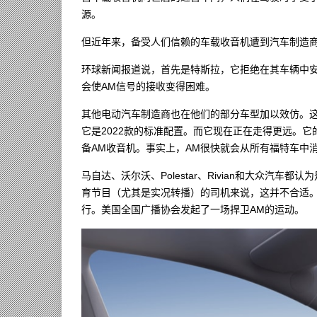
源。
但近年来，备受人们信赖的车载收音机遭到汽车制造
环球新闻报道说，首先是特斯拉，它拒绝在其车辆中安
会使AM信号的接收变得困难。
其他电动汽车制造商也在他们的部分车型加以效仿。这包括福特
它是2022款的标准配置。而它现在正在走得更远。它
备AM收音机。事实上，AM很快就会从所有福特车中
马自达、沃尔沃、Polestar、Rivian和大众汽
育节目（尤其是实况转播）的司机来说，这并不合适。
行。美国全国广播协会发起了一场捍卫AM的运动。