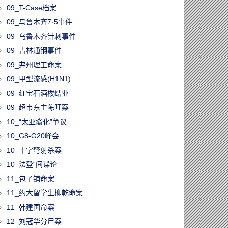
09_T-Case档案
09_乌鲁木齐7·5事件
09_乌鲁木齐针刺事件
09_吉林通钢事件
09_弗州理工命案
09_甲型流感(H1N1)
09_红宝石酒楼结业
09_超市东主陈旺案
10_“太亚裔化”争议
10_G8-G20峰会
10_十字弩射杀案
10_法登“间谍论”
11_包子铺命案
11_约大留学生柳乾命案
11_韩建国命案
12_刘冠华分尸案