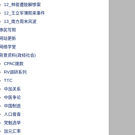
12_林俊遭肢解惨案
12_王立军薄熙来事件
13_南方周末风波
移民写照
网站更新
网络学堂
背景资料(政经社会)
CPAC拨款
RV调研系列
TTC
中加关系
中医争论
中国制造
人口普查
党魁选举
加元汇率