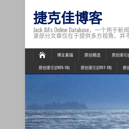
捷克佳博客
Jack JIA's Online Data
录部分文章仅在于提供多方视角，并不代表博主观
博主素描
原创摘选
原创索引(20
原创索引(2015-16)
原创索引(2017-18)
原创