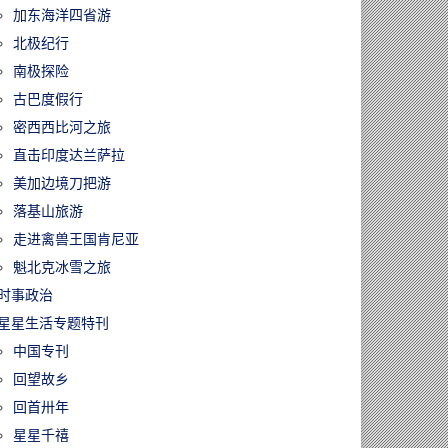
加东海洋四省游
北极纪行
南极探险
古巴度假行
密西西比河之旅
直击印度达兰萨拉
美加边境刀把游
落基山旅游
走进禽兽王国肯尼亚
魁北克冰雪之旅
时事政治
星星生活专题特刊
中国专刊
回望故乡
回首卅年
星星千禧