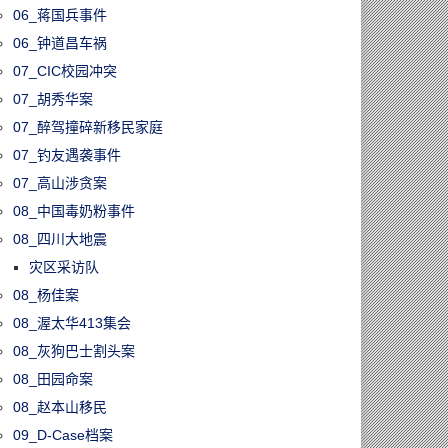
06_蒋国兵事件
06_钟道昌车祸
07_CIC校园冲突
07_胡秀华案
07_醉驾撞碎新移民家庭
07_钓友遇袭事件
07_高山涉贪案
08_中国毒奶粉事件
08_四川大地震
灾区采访队
08_杨佳案
08_渥太华413集会
08_灰狗巴士割头案
08_田园命案
08_赵本山移民
09_D-Case档案