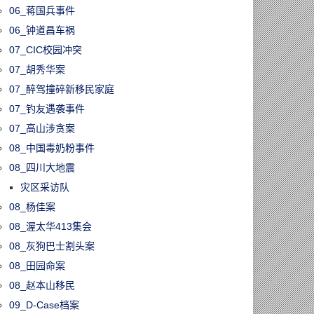
06_蒋国兵事件
06_钟道昌车祸
07_CIC校园冲突
07_胡秀华案
07_醉驾撞碎新移民家庭
07_钓友遇袭事件
07_高山涉贪案
08_中国毒奶粉事件
08_四川大地震
灾区采访队
08_杨佳案
08_渥太华413集会
08_灰狗巴士割头案
08_田园命案
08_赵本山移民
09_D-Case档案