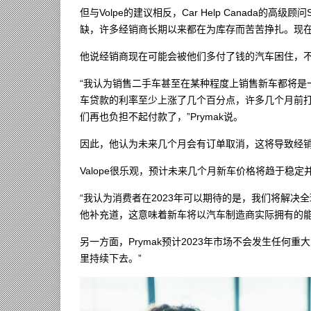
但与Volpe的建议相反，Car Help Canada的高
缺，许多经销商长期以来都在为库存而苦苦挣扎。现
他说经销商现在可能会被他们多付了钱的汽车困住，
“我认为销售二手车甚至在某种程度上销售新车都将是
车贷款的利率至少上涨了几个百分点，许多几个月前
们再也负担不起付款了，”Prymak说。
因此，他认为未来几个月会有订单取消，这将导致经
Valope很乐观，预计未来几个月新车价格将趋于稳定
“我认为消费者在2023年可以期待的是，我们将解决全
他补充道，这意味着新车将以汽车制造商实际拥有的
另一方面，Prymak预计2023年市场不会发生任何
里持续下去。”