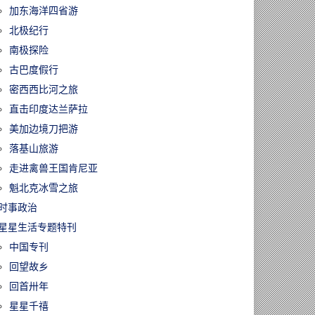
加东海洋四省游
北极纪行
南极探险
古巴度假行
密西西比河之旅
直击印度达兰萨拉
美加边境刀把游
落基山旅游
走进禽兽王国肯尼亚
魁北克冰雪之旅
时事政治
星星生活专题特刊
中国专刊
回望故乡
回首卅年
星星千禧