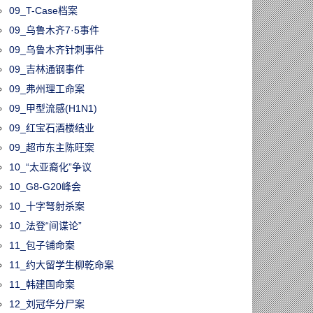
09_T-Case档案
09_乌鲁木齐7·5事件
09_乌鲁木齐针刺事件
09_吉林通钢事件
09_弗州理工命案
09_甲型流感(H1N1)
09_红宝石酒楼结业
09_超市东主陈旺案
10_“太亚裔化”争议
10_G8-G20峰会
10_十字弩射杀案
10_法登“间谍论”
11_包子铺命案
11_约大留学生柳乾命案
11_韩建国命案
12_刘冠华分尸案