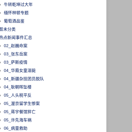
牛转乾坤过大年
缅怀林顿专题
葡萄酒品鉴
暂未分类
热点新闻事件汇总
02_赵巍命案
03_张东岳案
03_萨斯疫情
04_华裔女童溺毙
04_新疆杂技团员脱队
04_耿朝晖坠楼
05_人头税平反
05_渥京留学生惨案
05_蒋宇餐馆猝亡
05_许先海车祸
06_病童救助