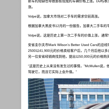
新车的短缺也导致那些现成的车辆价格上涨。Duffy表
涨。
Volpe说，加拿大市场对二手车的需求空前高涨。
根据加拿大黑皮书12月的一份报告，加拿大二手车的平均
Volpe说，这是历史上第一次二手车的价值上涨，通
安省圭尔夫市Mark Wilson’s Better Used Cars的
2500以41,900元的价格卖给客户后，几个月后他以多
另一位安省经销商找到他，提出以50,000元的价格购
“这是历史上从来没有发生过的事情，”McMullen说
驾驶它，而且它实际上会升值。”