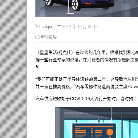
2022 年 12 月 30 日
jackjia
新闻报导
（星星生活/捷克佳）在过去的几年里，很难找到称心
据一些行业专家的说法，在消费者的情况有所缓解之前
势。
“我们可能正处于半导体短缺的第二年，这导致汽车制
并一直在推高价格，”汽车零部件制造商协会主席Flavio 
汽车供应短缺始于COVID-19大流行开始时，当时预