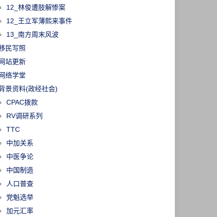
12_林俊遭肢解惨案
12_王立军薄熙来事件
13_南方周末风波
移民写照
网站更新
网络学堂
背景资料(政经社会)
CPAC拨款
RV调研系列
TTC
中加关系
中医争论
中国制造
人口普查
党魁选举
加元汇率