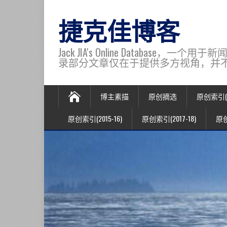
捷克佳博客
Jack JIA's Online Data
录部分文章仅在于提供多方视角，并不代表博主观
博主素描
原创摘选
原创索引(20
原创索引(2015-16)
原创索引(2017-18)
原创