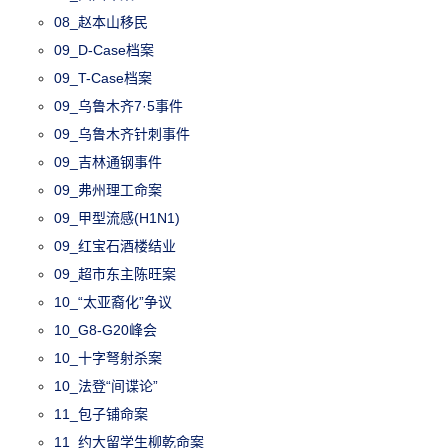
08_赵本山移民
09_D-Case档案
09_T-Case档案
09_乌鲁木齐7·5事件
09_乌鲁木齐针刺事件
09_吉林通钢事件
09_弗州理工命案
09_甲型流感(H1N1)
09_红宝石酒楼结业
09_超市东主陈旺案
10_“太亚裔化”争议
10_G8-G20峰会
10_十字弩射杀案
10_法登“间谍论”
11_包子铺命案
11_约大留学生柳乾命案