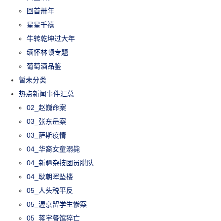
回首卅年
星星千禧
牛转乾坤过大年
缅怀林顿专题
葡萄酒品鉴
暂未分类
热点新闻事件汇总
02_赵巍命案
03_张东岳案
03_萨斯疫情
04_华裔女童溺毙
04_新疆杂技团员脱队
04_耿朝晖坠楼
05_人头税平反
05_渥京留学生惨案
05_蒋宇餐馆猝亡