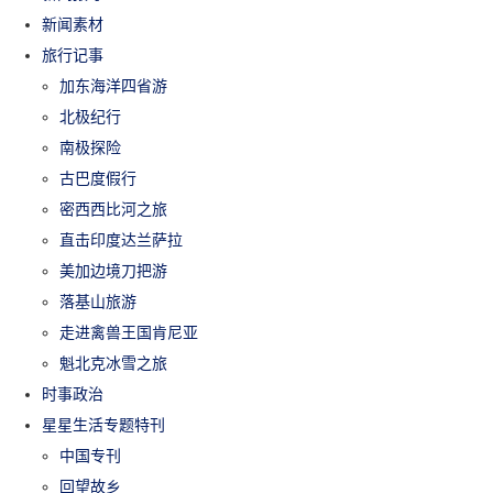
新闻素材
旅行记事
加东海洋四省游
北极纪行
南极探险
古巴度假行
密西西比河之旅
直击印度达兰萨拉
美加边境刀把游
落基山旅游
走进禽兽王国肯尼亚
魁北克冰雪之旅
时事政治
星星生活专题特刊
中国专刊
回望故乡