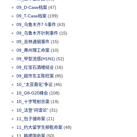
09_D-Case档案
(47)
09_T-Case档案
(199)
09_乌鲁木齐7·5事件
(63)
09_乌鲁木齐针刺事件
(15)
09_吉林通钢事件
(15)
09_弗州理工命案
(10)
09_甲型流感(H1N1)
(52)
09_红宝石酒楼结业
(16)
09_超市东主陈旺案
(85)
10_“太亚裔化”争议
(46)
10_G8-G20峰会
(108)
10_十字弩射杀案
(19)
10_法登“间谍论”
(31)
11_包子铺命案
(21)
11_约大留学生柳乾命案
(48)
11_韩建国命案
(50)