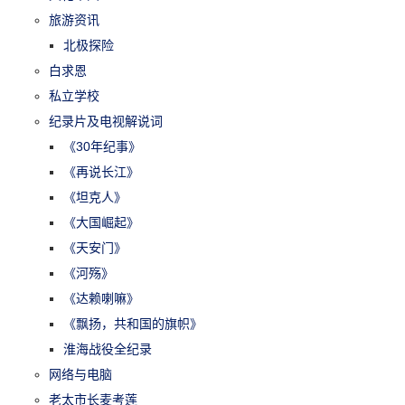
旅游资讯
北极探险
白求恩
私立学校
纪录片及电视解说词
《30年纪事》
《再说长江》
《坦克人》
《大国崛起》
《天安门》
《河殇》
《达赖喇嘛》
《飘扬，共和国的旗帜》
淮海战役全纪录
网络与电脑
老太市长麦考莲