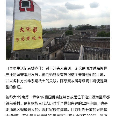
（星星生活记者捷克佳）对于汕头人来说，无论是漂洋过海闯世
界还是留守本地发展，他们始终没有忘记这个养育他们的土地，
并以各种方式维系与故土的关联，陈慈黉故居与耀明书院便是典
型的例证。
被称为“岭南第一侨宅”的泰国侨商陈慈黉故居位于汕头澄海区隆都
镇前美村，是其家族三代人历时半个世纪兴建的12座宅邸，也是
潮汕地区规模最大的近现代家族性建筑。目前对外开放的只是其
中的4座，其中最具代表性的“善居室”共有大小厅房202间，是所