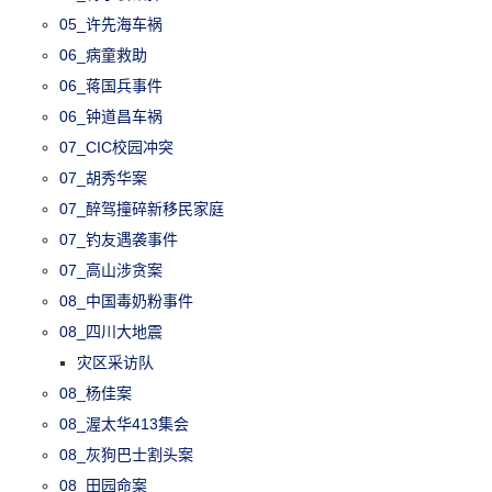
05_许先海车祸
06_病童救助
06_蒋国兵事件
06_钟道昌车祸
07_CIC校园冲突
07_胡秀华案
07_醉驾撞碎新移民家庭
07_钓友遇袭事件
07_高山涉贪案
08_中国毒奶粉事件
08_四川大地震
灾区采访队
08_杨佳案
08_渥太华413集会
08_灰狗巴士割头案
08_田园命案