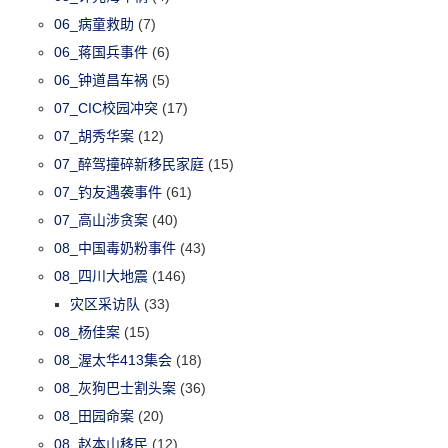
06_病童救助
(7)
06_蒋国兵事件
(6)
06_钟道昌车祸
(5)
07_CIC校园冲突
(17)
07_胡秀华案
(12)
07_醉驾撞碎新移民家庭
(15)
07_钓友遇袭事件
(61)
07_高山涉贪案
(40)
08_中国毒奶粉事件
(43)
08_四川大地震
(146)
灾区采访队
(33)
08_杨佳案
(15)
08_渥太华413集会
(18)
08_灰狗巴士割头案
(36)
08_田园命案
(20)
08_赵本山移民
(12)