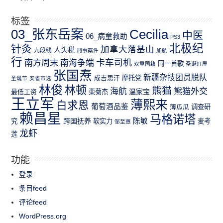
标签
03_张东岳案
Cecilia
中医
06_病童救助
PS3
北极纪
针灸
加拿大落基山
人头税
九段线
刑事案件
加航
行
南方周末
卡车司机
南海争端
同一首歌
双重国籍
圣诞灯屋
张国焘
新疆杂技团员脱队
成吉思汗
摩托党
圣诞节
安省市选
林俊
林顿
熊猫
熊猫外交
海航
温家宝
最低工资
栾菊杰
王立军
薄熙来
白求恩
葡萄酒品鉴
薄瓜瓜
调查研
赖昌星
马格诺塔
跨国抚养
陈敏
究
软实力
麦考
邹至蕙
龙虾
莲
功能
登录
条目feed
评论feed
WordPress.org