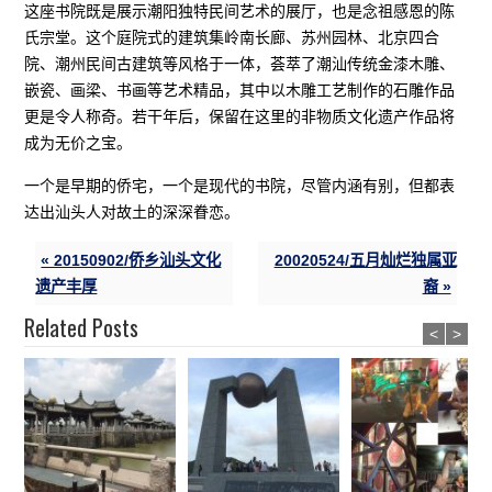
这座书院既是展示潮阳独特民间艺术的展厅，也是念祖感恩的陈
氏宗堂。这个庭院式的建筑集岭南长廊、苏州园林、北京四合
院、潮州民间古建筑等风格于一体，荟萃了潮汕传统金漆木雕、
嵌瓷、画梁、书画等艺术精品，其中以木雕工艺制作的石雕作品
更是令人称奇。若干年后，保留在这里的非物质文化遗产作品将
成为无价之宝。
一个是早期的侨宅，一个是现代的书院，尽管内涵有别，但都表
达出汕头人对故土的深深眷恋。
« 20150902/侨乡汕头文化
20020524/五月灿烂独属亚
遗产丰厚
裔 »
Related Posts
<
>