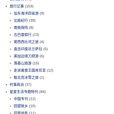
旅行记事
(153)
加东海洋四省游
(9)
北极纪行
(39)
南极探险
(8)
古巴度假行
(13)
密西西比河之旅
(4)
直击印度达兰萨拉
(5)
美加边境刀把游
(6)
落基山旅游
(15)
走进禽兽王国肯尼亚
(12)
魁北克冰雪之旅
(1)
时事政治
(37)
星星生活专题特刊
(84)
中国专刊
(12)
回望故乡
(10)
回首卅年
(11)