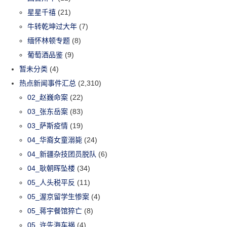
星星千禧
(21)
牛转乾坤过大年
(7)
缅怀林顿专题
(8)
葡萄酒品鉴
(9)
暂未分类
(4)
热点新闻事件汇总
(2,310)
02_赵巍命案
(22)
03_张东岳案
(83)
03_萨斯疫情
(19)
04_华裔女童溺毙
(24)
04_新疆杂技团员脱队
(6)
04_耿朝晖坠楼
(34)
05_人头税平反
(11)
05_渥京留学生惨案
(4)
05_蒋宇餐馆猝亡
(8)
05_许先海车祸
(4)