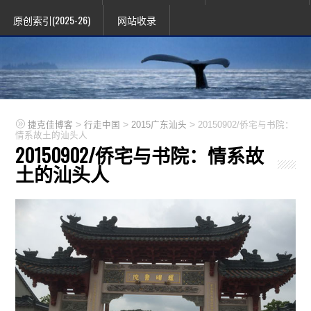
原创索引(2025-26)
网站收录
>
>
>
捷克佳博客
行走中国
2015广东汕头
20150902/侨宅与书院：
情系故土的汕头人
20150902/侨宅与书院：情系故
土的汕头人