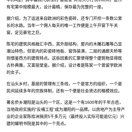
有宅第中规模最大，设计最精，保存最为完整的一座。
据介绍，为了运送来自欧洲的彩色瓷砖，还专门开挖一条数公里
长的水路。当年一个佣人每天的唯一工作便是上午开窗下午关
窗，足见豪宅之巨。
陈宅的建筑风格融汇中西，其外部结构、屋内的木雕石雕等凸显
潮汕特色，但室内的彩瓷砖地板、窗饰装潢，二层的通廊天桥等
则借鉴西方的建筑特点。这些因素的汇聚使得整个建筑物显得既
古朴典雅，又富丽堂皇。据介绍，设计者是陈家一个曾留学欧洲
的女子。
在汕头乡村，基层的管理有三条线，一个是官方的组织，一个是
民间延续多年的宗族体制，还有一个便是社会贤达的楷模效应。
著名侨乡潮阳是汕头的一个区，这是一个有1600年的千年古邑，
当地政府实施的“反哺工程”成为潮阳的一品牌。以房地产为主导产
业的企业家陈桂洲捐资5千多万元（最终投入实际可能逾亿元）兴
建的耀明书院是其中的一个亮点。