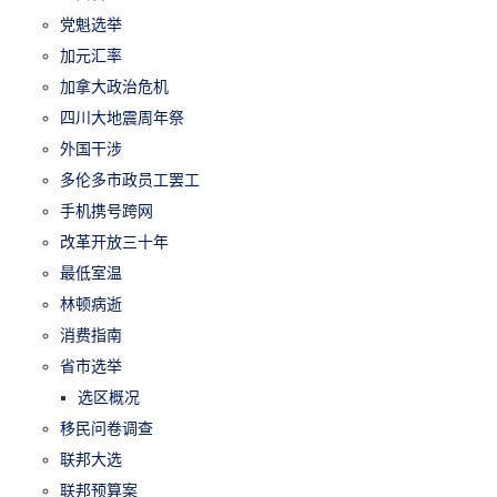
党魁选举
加元汇率
加拿大政治危机
四川大地震周年祭
外国干涉
多伦多市政员工罢工
手机携号跨网
改革开放三十年
最低室温
林顿病逝
消费指南
省市选举
选区概况
移民问卷调查
联邦大选
联邦预算案