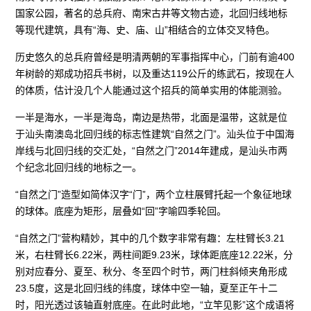
国家公园，著名的总兵府、南宋古井等文物古迹，北回归线地标
等现代建筑，具有“海、史、庙、山”相结合的立体交叉特色。
历史悠久的总兵府曾经是明清两朝的军事指挥中心，门前有逾400
年树龄的郑成功招兵书树，以及重达119公斤的练武石，按现在人
的体质，估计没几个人能通过这个招兵的简单实用的体能测验。
一半是海水，一半是海岛，南边是热带，北面是温带，这就是位
于汕头南澳岛北回归线的标志性建筑“自然之门”。汕头位于中国海
岸线与北回归线的交汇处，“自然之门”2014年建成，是汕头市两
个纪念北回归线的地标之一。
“自然之门”造型如简体汉字“门”，两个立柱展臂托起一个象征地球
的球体。底座为矩形，层叠如“回”字喻四季轮回。
“自然之门”营构精妙，其中的几个数字非常有趣：左柱臂长3.21
米，右柱臂长6.22米，两柱间距9.23米，球体距底座12.22米，分
别对应春分、夏至、秋分、冬至四个时节，两门柱斜倾夹角形成
23.5度，这是北回归线的纬度，球体中空一轴，夏至正午十二
时，阳光透过该轴直射底座。在此时此地，“立竿见影”这个成语将