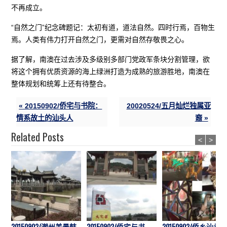
不再成立。
“自然之门”纪念碑题记：太初有道，道法自然。四时行焉，百物生
焉。人类有伟力打开自然之门，更需对自然存敬畏之心。
据了解，南澳在过去涉及多级别多部门党政军条块分割管理，欲
将这个拥有优质资源的海上绿洲打造为成熟的旅游胜地，南澳在
整体规划和统筹上还有待整合。
« 20150902/侨宅与书院：
20020524/五月灿烂独属亚
情系故土的汕头人
裔 »
Related Posts
<
>
20150902/潮州美景韩
20150902/侨宅与书
20150902/侨乡汕头