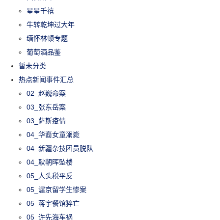
星星千禧
牛转乾坤过大年
缅怀林顿专题
葡萄酒品鉴
暂未分类
热点新闻事件汇总
02_赵巍命案
03_张东岳案
03_萨斯疫情
04_华裔女童溺毙
04_新疆杂技团员脱队
04_耿朝晖坠楼
05_人头税平反
05_渥京留学生惨案
05_蒋宇餐馆猝亡
05_许先海车祸