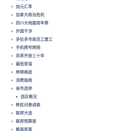
加元汇率
加拿大政治危机
四川大地震周年祭
外国干涉
多伦多市政员工罢工
手机携号跨网
改革开放三十年
最低室温
林顿病逝
消费指南
省市选举
选区概况
移民问卷调查
联邦大选
联邦预算案
赖昌星案