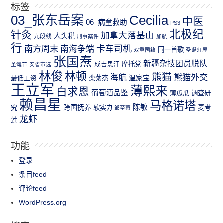
标签
03_张东岳案
Cecilia
中医
06_病童救助
PS3
北极纪
针灸
加拿大落基山
人头税
九段线
刑事案件
加航
行
南方周末
卡车司机
南海争端
同一首歌
双重国籍
圣诞灯屋
张国焘
新疆杂技团员脱队
成吉思汗
摩托党
圣诞节
安省市选
林俊
林顿
熊猫
熊猫外交
海航
温家宝
最低工资
栾菊杰
王立军
薄熙来
白求恩
葡萄酒品鉴
薄瓜瓜
调查研
赖昌星
马格诺塔
跨国抚养
陈敏
究
软实力
麦考
邹至蕙
龙虾
莲
功能
登录
条目feed
评论feed
WordPress.org