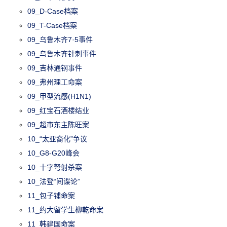
09_D-Case档案
09_T-Case档案
09_乌鲁木齐7·5事件
09_乌鲁木齐针刺事件
09_吉林通钢事件
09_弗州理工命案
09_甲型流感(H1N1)
09_红宝石酒楼结业
09_超市东主陈旺案
10_“太亚裔化”争议
10_G8-G20峰会
10_十字弩射杀案
10_法登“间谍论”
11_包子铺命案
11_约大留学生柳乾命案
11_韩建国命案