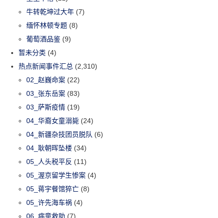
牛转乾坤过大年
(7)
缅怀林顿专题
(8)
葡萄酒品鉴
(9)
暂未分类
(4)
热点新闻事件汇总
(2,310)
02_赵巍命案
(22)
03_张东岳案
(83)
03_萨斯疫情
(19)
04_华裔女童溺毙
(24)
04_新疆杂技团员脱队
(6)
04_耿朝晖坠楼
(34)
05_人头税平反
(11)
05_渥京留学生惨案
(4)
05_蒋宇餐馆猝亡
(8)
05_许先海车祸
(4)
06_病童救助
(7)