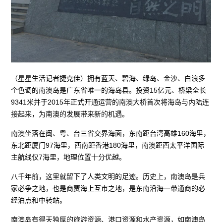
（星星生活记者捷克佳）拥有蓝天、碧海、绿岛、金沙、白浪多
个色调的南澳岛是广东省唯一的海岛县。投资15亿元、桥梁全长
9341米并于2015年正式开通运营的南澳大桥首次将海岛与内陆连
接起来，为南澳的发展带来新的机遇。
南澳坐落在闽、粤、台三省交界海面，东南距台湾高雄160海里，
东北距厦门97海里，西南距香港180海里，南澳距西太平洋国际
主航线仅7海里，地理位置十分优越。
八千年前，这里就留下了人类文明的足迹。历史上，南澳岛是兵
家必争之地，也是商贾海上互市之地，是东南沿海一带通商的必
经泊点和中转站。
南澳岛有得天独厚的旅游资源、港口资源和水产资源，如南澳岛