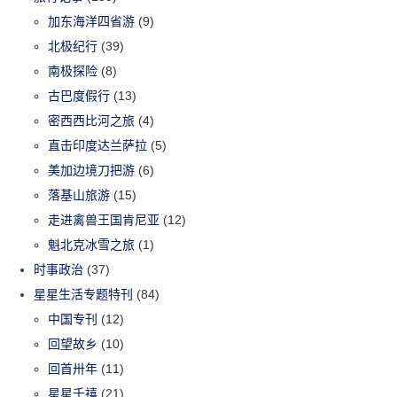
加东海洋四省游
(9)
北极纪行
(39)
南极探险
(8)
古巴度假行
(13)
密西西比河之旅
(4)
直击印度达兰萨拉
(5)
美加边境刀把游
(6)
落基山旅游
(15)
走进禽兽王国肯尼亚
(12)
魁北克冰雪之旅
(1)
时事政治
(37)
星星生活专题特刊
(84)
中国专刊
(12)
回望故乡
(10)
回首卅年
(11)
星星千禧
(21)