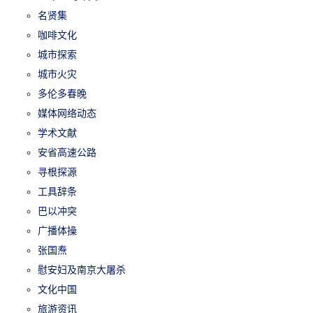
名贤集
咖啡文化
城市探索
城市火灾
多伦多春晚
媒体网络动态
学术文献
安省高速公路
寻根探源
工具辞条
巴以冲突
广播体操
张国焘
慰安妇及南京大屠杀
文化中国
旅游资讯