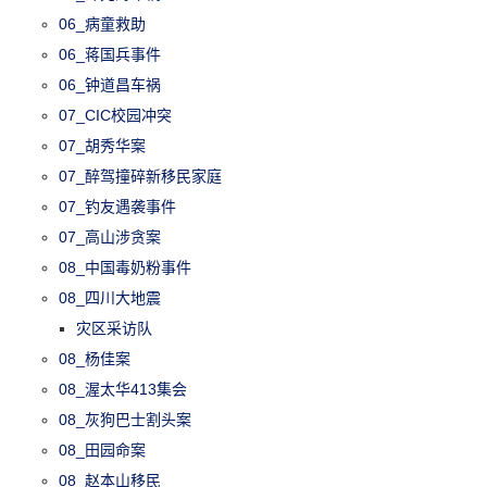
06_病童救助
06_蒋国兵事件
06_钟道昌车祸
07_CIC校园冲突
07_胡秀华案
07_醉驾撞碎新移民家庭
07_钓友遇袭事件
07_高山涉贪案
08_中国毒奶粉事件
08_四川大地震
灾区采访队
08_杨佳案
08_渥太华413集会
08_灰狗巴士割头案
08_田园命案
08_赵本山移民