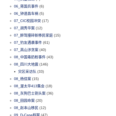
06_蒋国兵事件
(6)
06_钟道昌车祸
(5)
07_CIC校园冲突
(17)
07_胡秀华案
(12)
07_醉驾撞碎新移民家庭
(15)
07_钓友遇袭事件
(61)
07_高山涉贪案
(40)
08_中国毒奶粉事件
(43)
08_四川大地震
(146)
灾区采访队
(33)
08_杨佳案
(15)
08_渥太华413集会
(18)
08_灰狗巴士割头案
(36)
08_田园命案
(20)
08_赵本山移民
(12)
09_D-Case档案
(47)