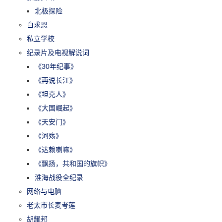
北极探险
白求恩
私立学校
纪录片及电视解说词
《30年纪事》
《再说长江》
《坦克人》
《大国崛起》
《天安门》
《河殇》
《达赖喇嘛》
《飘扬，共和国的旗帜》
淮海战役全纪录
网络与电脑
老太市长麦考莲
胡耀邦