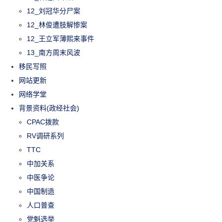
12_刘冠华分尸案
12_林俊遭肢解惨案
12_王立军薄熙来事件
13_南方周末风波
移民写照
网站更新
网络学堂
背景资料(政经社会)
CPAC拨款
RV调研系列
TTC
中加关系
中医争论
中国制造
人口普查
党魁选举