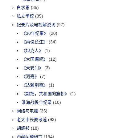
白求恩
(35)
私立学校
(35)
纪录片及电视解说词
(97)
《30年纪事》
(20)
《再说长江》
(34)
《坦克人》
(1)
《大国崛起》
(12)
《天安门》
(3)
《河殇》
(7)
《达赖喇嘛》
(1)
《飘扬，共和国的旗帜》
(1)
淮海战役全纪录
(10)
网络与电脑
(36)
老太市长麦考莲
(93)
胡耀邦
(18)
西藏问题研究
(194)