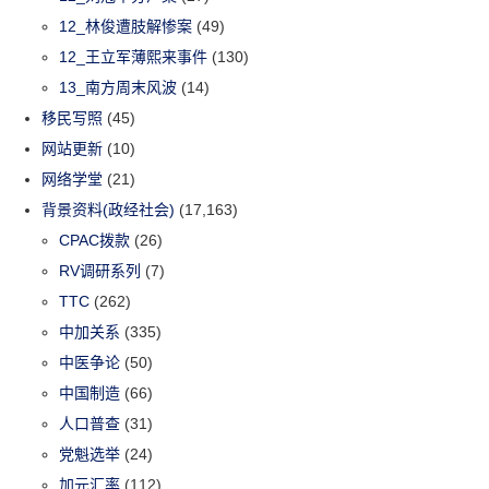
12_林俊遭肢解惨案
(49)
12_王立军薄熙来事件
(130)
13_南方周末风波
(14)
移民写照
(45)
网站更新
(10)
网络学堂
(21)
背景资料(政经社会)
(17,163)
CPAC拨款
(26)
RV调研系列
(7)
TTC
(262)
中加关系
(335)
中医争论
(50)
中国制造
(66)
人口普查
(31)
党魁选举
(24)
加元汇率
(112)