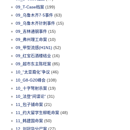
09_T-Case档案
(199)
09_乌鲁木齐7·5事件
(63)
09_乌鲁木齐针刺事件
(15)
09_吉林通钢事件
(15)
09_弗州理工命案
(10)
09_甲型流感(H1N1)
(52)
09_红宝石酒楼结业
(16)
09_超市东主陈旺案
(85)
10_“太亚裔化”争议
(46)
10_G8-G20峰会
(108)
10_十字弩射杀案
(19)
10_法登“间谍论”
(31)
11_包子铺命案
(21)
11_约大留学生柳乾命案
(48)
11_韩建国命案
(50)
12_刘冠华分尸案
(27)