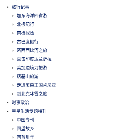
旅行记事
加东海洋四省游
北极纪行
南极探险
古巴度假行
密西西比河之旅
直击印度达兰萨拉
美加边境刀把游
落基山旅游
走进禽兽王国肯尼亚
魁北克冰雪之旅
时事政治
星星生活专题特刊
中国专刊
回望故乡
回首卅年