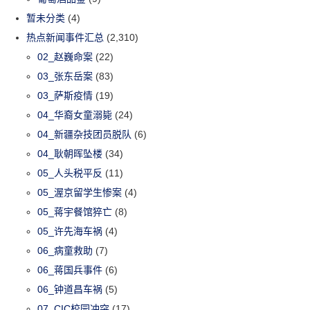
暂未分类
(4)
热点新闻事件汇总
(2,310)
02_赵巍命案
(22)
03_张东岳案
(83)
03_萨斯疫情
(19)
04_华裔女童溺毙
(24)
04_新疆杂技团员脱队
(6)
04_耿朝晖坠楼
(34)
05_人头税平反
(11)
05_渥京留学生惨案
(4)
05_蒋宇餐馆猝亡
(8)
05_许先海车祸
(4)
06_病童救助
(7)
06_蒋国兵事件
(6)
06_钟道昌车祸
(5)
07_CIC校园冲突
(17)