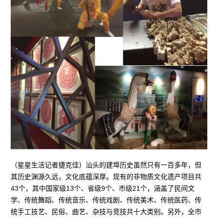
（星星生活记者捷克佳）汕头的建埠历史虽然只有一百多年，但
其历史渊源久远，文化底蕴深厚。现有的非物质文化遗产项目共
43个，其中国家级13个、省级9个、市级21个，涵盖了民间文
学、传统舞蹈、传统音乐、传统戏剧、传统美术、传统医药、传
统手工技艺、民俗、曲艺、杂技与竞技共十大类别。另外，全市