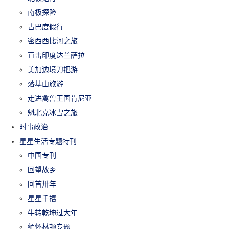
南极探险
古巴度假行
密西西比河之旅
直击印度达兰萨拉
美加边境刀把游
落基山旅游
走进禽兽王国肯尼亚
魁北克冰雪之旅
时事政治
星星生活专题特刊
中国专刊
回望故乡
回首卅年
星星千禧
牛转乾坤过大年
缅怀林顿专题