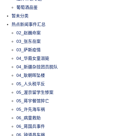
葡萄酒品鉴
暂未分类
热点新闻事件汇总
02_赵巍命案
03_张东岳案
03_萨斯疫情
04_华裔女童溺毙
04_新疆杂技团员脱队
04_耿朝晖坠楼
05_人头税平反
05_渥京留学生惨案
05_蒋宇餐馆猝亡
05_许先海车祸
06_病童救助
06_蒋国兵事件
06_钟道昌车祸