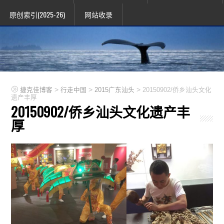
原创索引(2025-26)
网站收录
>
>
>
捷克佳博客
行走中国
2015广东汕头
20150902/侨乡汕头文化
遗产丰厚
20150902/侨乡汕头文化遗产丰
厚