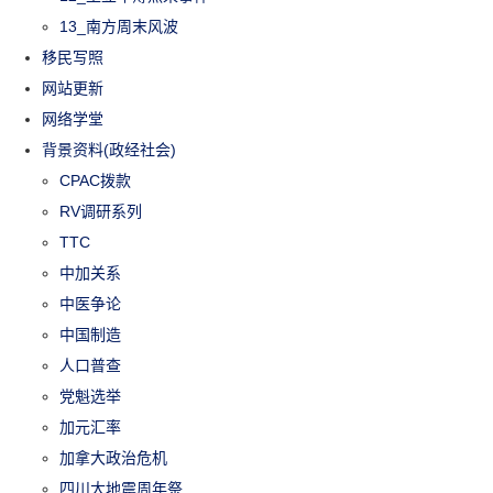
13_南方周末风波
移民写照
网站更新
网络学堂
背景资料(政经社会)
CPAC拨款
RV调研系列
TTC
中加关系
中医争论
中国制造
人口普查
党魁选举
加元汇率
加拿大政治危机
四川大地震周年祭