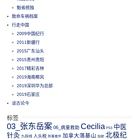
魁省统独
致命车祸档案
行走中国
2009中国纪行
2011新疆行
2015广东汕头
2015贵州贵阳
2017精彩吉林
2019海南椰风
2019深圳华为总部
2019石家庄
谈古论今
标签
03_张东岳案
Cecilia
中医
06_病童救助
PS3
北极纪
针灸
加拿大落基山
人头税
九段线
刑事案件
加航