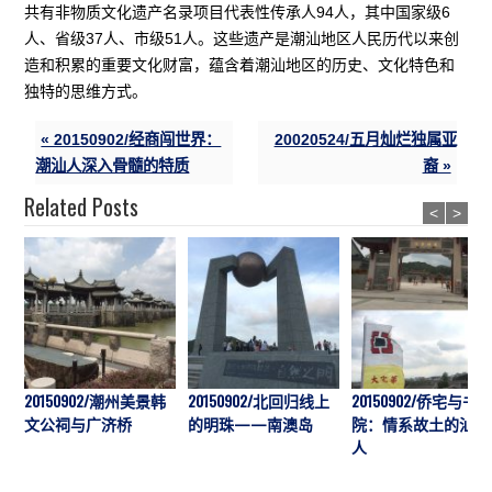
共有非物质文化遗产名录项目代表性传承人94人，其中国家级6
人、省级37人、市级51人。这些遗产是潮汕地区人民历代以来创
造和积累的重要文化财富，蕴含着潮汕地区的历史、文化特色和
独特的思维方式。
« 20150902/经商闯世界：
20020524/五月灿烂独属亚
潮汕人深入骨髓的特质
裔 »
Related Posts
<
>
20150902/潮州美景韩
20150902/北回归线上
20150902/侨宅与书
文公祠与广济桥
的明珠——南澳岛
院：情系故土的汕头
人