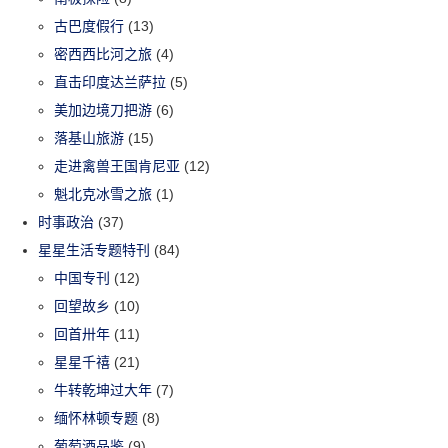
古巴度假行
(13)
密西西比河之旅
(4)
直击印度达兰萨拉
(5)
美加边境刀把游
(6)
落基山旅游
(15)
走进禽兽王国肯尼亚
(12)
魁北克冰雪之旅
(1)
时事政治
(37)
星星生活专题特刊
(84)
中国专刊
(12)
回望故乡
(10)
回首卅年
(11)
星星千禧
(21)
牛转乾坤过大年
(7)
缅怀林顿专题
(8)
葡萄酒品鉴
(9)