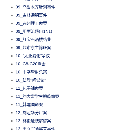
09_乌鲁木齐针刺事件
09_吉林通钢事件
09_弗州理工命案
09_甲型流感(H1N1)
09_红宝石酒楼结业
09_超市东主陈旺案
10_“太亚裔化”争议
10_G8-G20峰会
10_十字弩射杀案
10_法登“间谍论”
11_包子铺命案
11_约大留学生柳乾命案
11_韩建国命案
12_刘冠华分尸案
12_林俊遭肢解惨案
12_王立军薄熙来事件