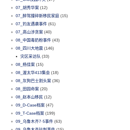
07_胡秀华案
(12)
07_醉驾撞碎新移民家庭
(15)
07_钓友遇袭事件
(61)
07_高山涉贪案
(40)
08_中国毒奶粉事件
(43)
08_四川大地震
(146)
灾区采访队
(33)
08_杨佳案
(15)
08_渥太华413集会
(18)
08_灰狗巴士割头案
(36)
08_田园命案
(20)
08_赵本山移民
(12)
09_D-Case档案
(47)
09_T-Case档案
(199)
09_乌鲁木齐7·5事件
(63)
09_乌鲁木齐针刺事件
(15)