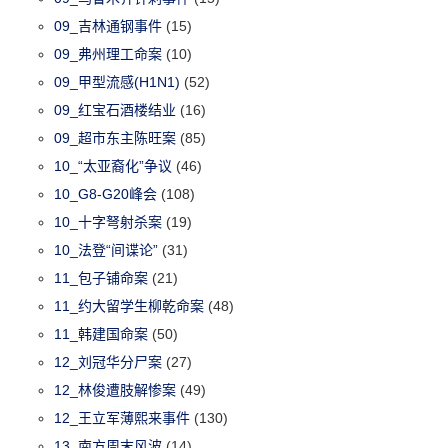
09_吉林通钢事件
(15)
09_弗州理工命案
(10)
09_甲型流感(H1N1)
(52)
09_红宝石酒楼结业
(16)
09_超市东主陈旺案
(85)
10_“太亚裔化”争议
(46)
10_G8-G20峰会
(108)
10_十字弩射杀案
(19)
10_法登“间谍论”
(31)
11_包子铺命案
(21)
11_约大留学生柳乾命案
(48)
11_韩建国命案
(50)
12_刘冠华分尸案
(27)
12_林俊遭肢解惨案
(49)
12_王立军薄熙来事件
(130)
13_南方周末风波
(14)