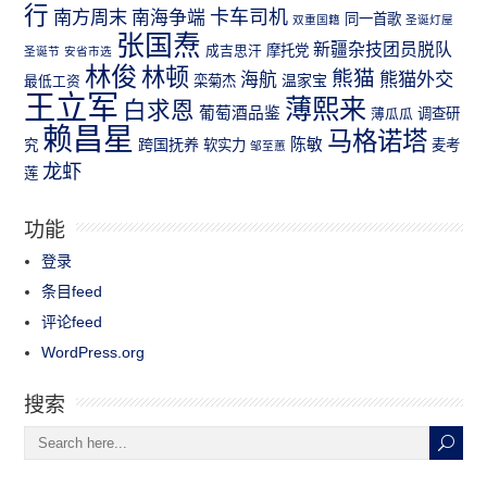
行
南方周末
卡车司机
南海争端
同一首歌
双重国籍
圣诞灯屋
张国焘
新疆杂技团员脱队
成吉思汗
摩托党
圣诞节
安省市选
林俊
林顿
熊猫
熊猫外交
海航
温家宝
最低工资
栾菊杰
王立军
薄熙来
白求恩
葡萄酒品鉴
薄瓜瓜
调查研
赖昌星
马格诺塔
跨国抚养
陈敏
究
软实力
麦考
邹至蕙
龙虾
莲
功能
登录
条目feed
评论feed
WordPress.org
搜索