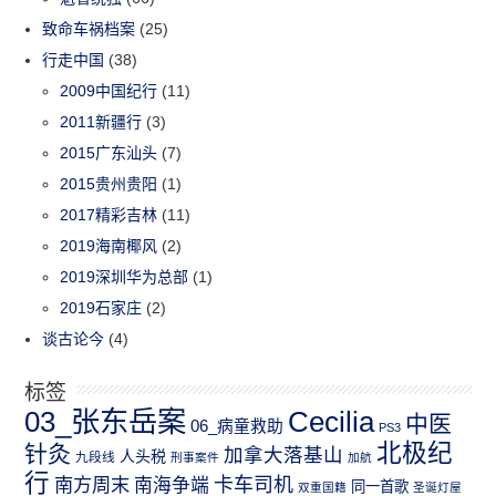
致命车祸档案
(25)
行走中国
(38)
2009中国纪行
(11)
2011新疆行
(3)
2015广东汕头
(7)
2015贵州贵阳
(1)
2017精彩吉林
(11)
2019海南椰风
(2)
2019深圳华为总部
(1)
2019石家庄
(2)
谈古论今
(4)
标签
03_张东岳案
Cecilia
中医
06_病童救助
PS3
北极纪
针灸
加拿大落基山
人头税
九段线
刑事案件
加航
行
南方周末
卡车司机
南海争端
同一首歌
双重国籍
圣诞灯屋