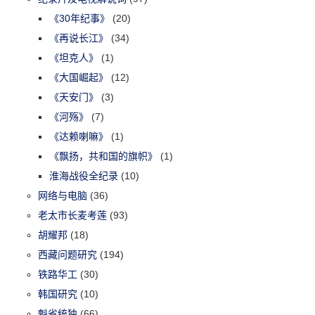
《30年纪事》
(20)
《再说长江》
(34)
《坦克人》
(1)
《大国崛起》
(12)
《天安门》
(3)
《河殇》
(7)
《达赖喇嘛》
(1)
《飘扬，共和国的旗帜》
(1)
淮海战役全纪录
(10)
网络与电脑
(36)
老太市长麦考莲
(93)
胡耀邦
(18)
西藏问题研究
(194)
铁路华工
(30)
韩国研究
(10)
魁省统独
(66)