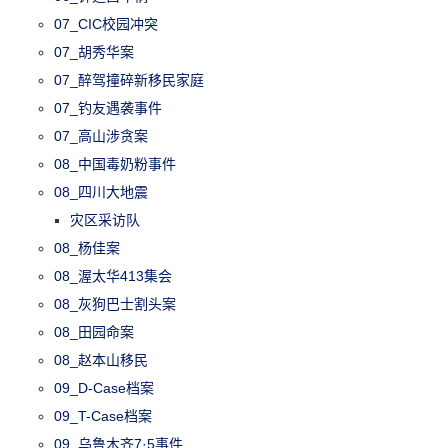
07_CIC校园冲突
07_胡秀华案
07_醉驾撞碎新移民家庭
07_钓友遇袭事件
07_高山涉贪案
08_中国毒奶粉事件
08_四川大地震
灾区采访队
08_杨佳案
08_渥太华413集会
08_灰狗巴士割头案
08_田园命案
08_赵本山移民
09_D-Case档案
09_T-Case档案
09_乌鲁木齐7·5事件