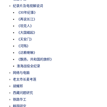
纪录片及电视解说词
《30年纪事》
《再说长江》
《坦克人》
《大国崛起》
《天安门》
《河殇》
《达赖喇嘛》
《飘扬，共和国的旗帜》
淮海战役全纪录
网络与电脑
老太市长麦考莲
胡耀邦
西藏问题研究
铁路华工
韩国研究