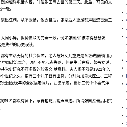
子烈的越洋电话内容，时值张国焘去世的第二天。此后，可见的文
出一辙。
，淡出江湖，从不张扬，他去世后，张家后人更是销声匿迹已逾三
大同小异，但价值取向完全一致，例如张国焘“被冻得瑟瑟发
这是典型的历史误读。
人都有生活无忧的社会保障，老人与妇女儿童更是各级政府部门历
了中国政治舞台，晚年不免心态失落，但是生活充裕，著书立说，
共党史研究不可多得的珍贵文 献资料。夫人杨子烈是1921年入
半个世纪之久。更有三个儿子皆有出息，分别为加拿大医生、工程
有张国焘晚年的全家福老照片，西装革履，祖孙三代个个喜气洋
式的姓名都没有留下，家眷也随后销声匿迹。所谓张国焘最后因贫
。