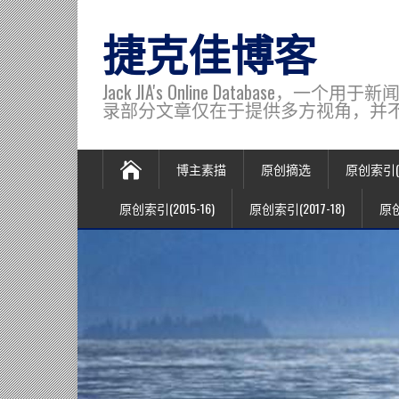
捷克佳博客
Jack JIA's Online Data
录部分文章仅在于提供多方视角，并不代表博主观
博主素描
原创摘选
原创索引(20
原创索引(2015-16)
原创索引(2017-18)
原创