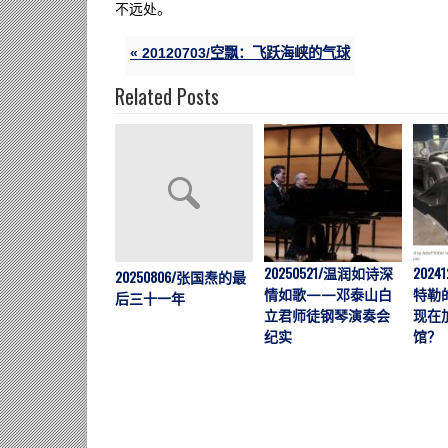
不远处。
« 20120703/空飘：飞跃海峡的气球
Related Posts
20250521/温润如诗深
202
20250806/张国焘的最
情如歌——邓泰山白
特勒
后三十一年
立君师徒钢琴演奏会
现在
纪实
馆？