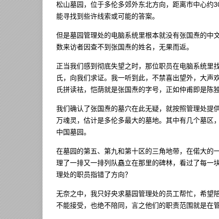
松山墓园，位于多伦多郊外东北方向，距离市中心约3
能寻找到些许线索或可能的答案。
但是墓园管理处的电脑系统里根本就没有张国焘的中
数来访者因查不到张国焘的姓名，无果而返。
正当我们感到彻底失望之时，那位职员在电脑系统里找到了
氏，向我们求证。我一听到此，不禁喜出望外，大声欢
氏拼读祛，恺荫就是张国焘的字号，正如仲甫即是陈
我们确认了张国焘的墓穴在此无疑，就按照管理处提供
万魂灵，估计是多伦多最大的墓地。其中有几个墓区
中国墓园。
在墓园的第五、第九和第十区的三角地带，在偌大的
理了一排又一排列队矗立在那里的碑林，看过了每一
理处的职员指错了方向？
无奈之中，我只好央求墓园管理处的员工帮忙，希望
不能接受，也绝不陪同，言之他们的职责范围就是在