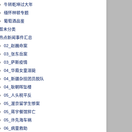
牛转乾坤过大年
缅怀林顿专题
葡萄酒品鉴
暂未分类
热点新闻事件汇总
02_赵巍命案
03_张东岳案
03_萨斯疫情
04_华裔女童溺毙
04_新疆杂技团员脱队
04_耿朝晖坠楼
05_人头税平反
05_渥京留学生惨案
05_蒋宇餐馆猝亡
05_许先海车祸
06_病童救助