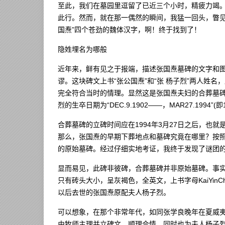
至此，我们在墓园里逗留了已近三个小时，精疲力竭
此行。然而，就在那一偶然的瞬间，我猛一回头，瞥见
国焘”四个苍劲的魏体汉字，啊！终于找到了！
隐姓埋名为哪般
近年来，鲜有见之于报端，描述张国焘墓碑的文字和
谬。这块碑文上书“张公国焘”和“张 杨子烈”两人姓
完全符合当时的情理。显然这是张国焘夫妇的合葬墓碑
烈的生卒日期为“DEC.9.1902——，MAR27.1994”(
合葬墓碑的立碑时间应在1994年3月27日之后，也就
那么，张国焘的早期下葬地点和墓碑究竟在哪里？按
的原始墓碑。经过仔细实地考证，我终于发现了谜团
显而易见，此碑非彼碑，合葬墓碑并非原始墓碑。事
只有砖头大小，呈灰褐色，全英文，上书字母KaiYin
以后去世的张国焘原配夫人杨子烈。
可以想象，在那个非常年代，如同张学良晚年在夏威
由牧师主理并立碑文，顺理合情，同时也为夫人杨子