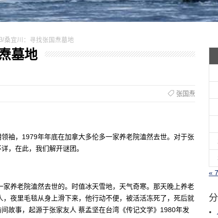
703/桑宜川：寻找张国焘墓地
国焘墓地
张国焘
领袖，1979年年底在加拿大多伦多一家养老院溘然去世。对于张
不详，在此，我们解开谜团。
« 
多一家养老院溘然去世的。时值冰天雪地，天气奇寒。那天晚上养老
分
人，夜里毛毯从身上滑下来，他行动不便，被活活冻死了，死后就
间故事，起源于张家友人 蔡孟坚在台湾《传记文学》1980年发