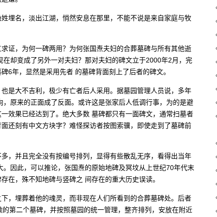
隐姓埋名，淡出江湖，悄然安息在那里，不能不说是来自家庭与牧
工求证，为何一碑两用？为何张国焘夫妇的合葬墓碑与所有其他逝
在却变成了另外一对夫妇？那对夫妇的碑文立于2000年2月，完
碑6年，显然是采用先者 的墓碑背面刻上了后者的碑文。
，也是大不吉利，极少有亡者后人采用。据墓园管理人员说，多年
向，原来的正面成了反面。或许这是张家后人低调行事，为的是避
一效果已经达到了。绝大多数 墓碑都只有一面碑文，通常扫墓者
背面还刻有中文方块字？难怪探访者按图索骥，即使走到了墓碑前
不多，并且完全没有按编号排列，显得有些散乱无序，看得出当年
大。因此，可以推论，张国焘的原始地碑及冥坟从上世纪70年代末
存在，殊不知地碑与竖碑之 间存在的重大历史误读。
之下，埋葬着他的魂灵，而非现在人们所看到的合葬墓碑处。后者
做的第二个墓碑，并按照墓园的统一管理，整齐排列，安放在附近