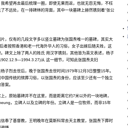
。我希望再去最后梳理一圈，即使无果而返，也就无怨无悔，不枉
了不远处，在一排碑林的背面，其中一块墓碑上赫然镌刻着“张公
图片，仅有的几段文字多以竖立墓碑为张国焘唯一的墓碑，其实大
名，后者按照香港和老一代海外华人的习俗，女子出嫁后随夫姓，这
。碑文上除了两人的姓氏 用汉字镌刻，其他皆为英文表述，杨子
即1902.12.9—1994.3.27)从 这一细节，可知此张国焘夫妇
是杨子烈去世后，晚于张国焘去世时间1979年12月3日整整15年。
照中国传统的殡葬习俗，以张国焘的身份，应该至少还有一个独立
的答案。
实上，原始墓碑并不在这里，而是距离它约7米以外的一块地碑，
Cheung，立碑人以及立碑的年份。立碑人是一位牧师，而非15年
夷信奉了基督教，王明晚年在莫斯科常去天主教堂，张国焘下葬时
烈避嫌。