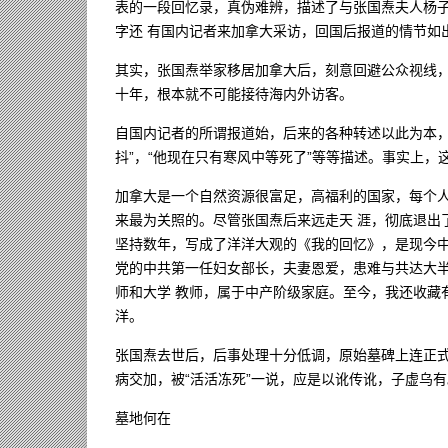
表的一段回忆录，真伪难辨，描述了与张国焘夫人杨
字还 有国内记者来加拿大采访，回国后报道的情节如
其实，张国焘举家移居加拿大后，刻意回避公众视线
十年，根本就不可能接待海内外访客。
自国内记者的所谓报道始，后来的各种转述以此为本，
抖”，“他现在只有寒风中等死了”等等描述。事实上，
加拿大是一个自然资源很富足，高福利的国家，每个
来最为关照的。尽管张国焘后来远走天 涯，彻底退出
坚持数年，写成了洋洋大观的《我的回忆》，是现今中
党的中共第一任妇女部长，夫妻恩爱，患难与共达大
师和大学 教师，属于中产阶级家庭。至今，我还收藏
洋。
张国焘去世后，后事处理十分低调，原始墓碑上连正
病交加，被“活活冻死”一说，应是以讹传讹，子虚乌有
墓地何在