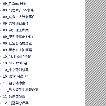
09_T-Case档案
09_乌鲁木齐7·5事件
09_乌鲁木齐针刺事件
09_吉林通钢事件
09_弗州理工命案
09_甲型流感(H1N1)
09_红宝石酒楼结业
09_超市东主陈旺案
10_“太亚裔化”争议
10_G8-G20峰会
31023/皇家庄园将
名家枫彩精品联
10_十字弩射杀案
首届酒文化节
10_法登“间谍论”
11_包子铺命案
11_约大留学生柳乾命案
11_韩建国命案
12_刘冠华分尸案