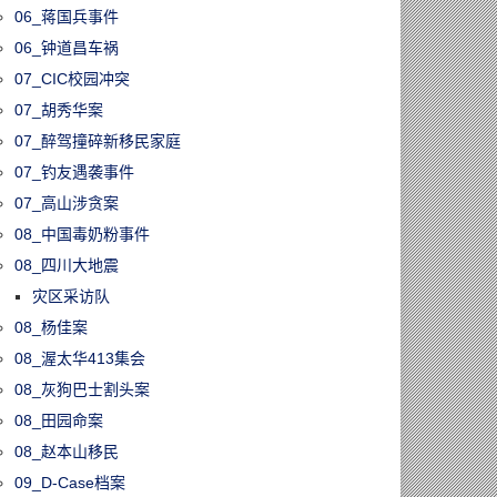
06_蒋国兵事件
06_钟道昌车祸
07_CIC校园冲突
07_胡秀华案
07_醉驾撞碎新移民家庭
07_钓友遇袭事件
07_高山涉贪案
08_中国毒奶粉事件
08_四川大地震
灾区采访队
08_杨佳案
08_渥太华413集会
08_灰狗巴士割头案
08_田园命案
08_赵本山移民
09_D-Case档案