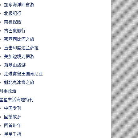
加东海洋四省游
北极纪行
南极探险
古巴度假行
密西西比河之旅
直击印度达兰萨拉
美加边境刀把游
落基山旅游
走进禽兽王国肯尼亚
魁北克冰雪之旅
时事政治
星星生活专题特刊
中国专刊
回望故乡
回首卅年
星星千禧