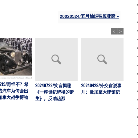
20020524/五月灿烂独属亚裔 »
<
>
41219/奇怪不？希
20240722/笑言揭秘
20240429/外交官说事
202
的汽车为何会出
《一座世纪牌楼的诞
儿：赴加拿大建馆记
举行
加拿大战争博物
生》，反响热烈
展暨