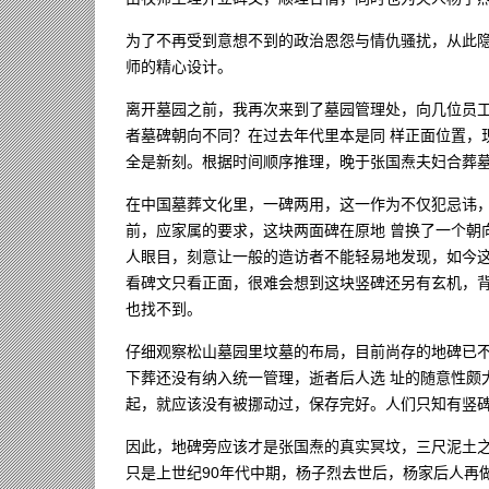
为了不再受到意想不到的政治恩怨与情仇骚扰，从此
师的精心设计。
离开墓园之前，我再次来到了墓园管理处，向几位员
者墓碑朝向不同？在过去年代里本是同 样正面位置，现
全是新刻。根据时间顺序推理，晚于张国焘夫妇合葬墓
在中国墓葬文化里，一碑两用，这一作为不仅犯忌讳
前，应家属的要求，这块两面碑在原地 曾换了一个朝
人眼目，刻意让一般的造访者不能轻易地发现，如今这
看碑文只看正面，很难会想到这块竖碑还另有玄机，
也找不到。
仔细观察松山墓园里坟墓的布局，目前尚存的地碑已
下葬还没有纳入统一管理，逝者后人选 址的随意性颇
起，就应该没有被挪动过，保存完好。人们只知有竖碑
因此，地碑旁应该才是张国焘的真实冥坟，三尺泥土
只是上世纪90年代中期，杨子烈去世后，杨家后人再