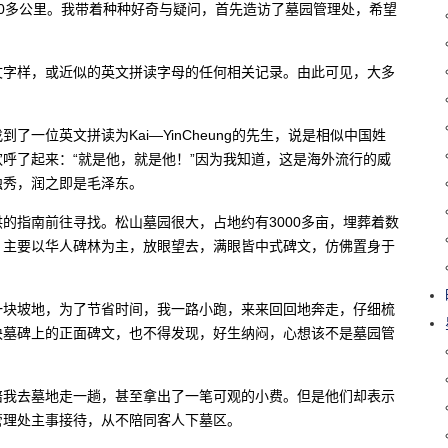
0多公里。我带着种种好奇与疑问，首先造访了墓园管理处，希望
文字样，或近似的英文拼读字母的任何相关记录。由此可见，大多
一位英文拼读为Kai—YinCheung的先生，说是相似中国姓
呼了起来：“就是他，就是他！”因为我知道，这是海外流行的威
独秀，润之即是毛泽东。
的指南前往寻找。松山墓园很大，占地约有3000多亩，埋葬着数
，主要以华人碑林为主，放眼望去，满眼皆中式碑文，仿佛置身于
一块坡地，为了节省时间，我一路小跑，来来回回地奔走，仔细梳
块墓碑上的正面碑文，也不得发现，好生纳闷，心想该不是墓园管
陪我去墓地走一趟，甚至拿出了一笔可观的小费。但是他们却表示
管理处主事接待，从不陪同客人下墓区。