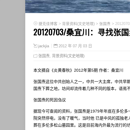
>
>
>
捷克佳博客
背景资料(文史地理)
张国焘
20120
20120703/桑宜川：寻找张
2012 年 07 月 03 日
jackjia
张国焘
,
背景资料(文史地理)
本文摘自《炎黄春秋》2012年第5期 作者：桑宜川
张国焘这位中共创始人之一，中共一大主席，中共早期
国焘下葬之地，坊间却流传着几种不同的版本，语焉
张国焘的死因刍议
据现今可查阅的资料，张国焘是1979年年底在多伦
院突然停电，没有了暖气，当时他 已是中风的孤独老
葬在多伦多松山墓园里。这是目前海内外最为流行的坊