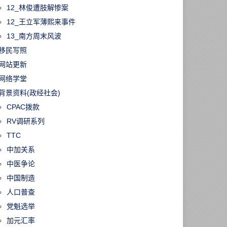
12_林俊遭肢解惨案
12_王立军薄熙来事件
13_南方周末风波
移民写照
网站更新
网络学堂
背景资料(政经社会)
CPAC拨款
RV调研系列
TTC
中加关系
中医争论
中国制造
人口普查
党魁选举
加元汇率