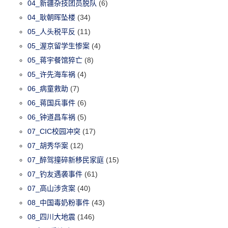
04_新疆杂技团员脱队
(6)
04_耿朝晖坠楼
(34)
05_人头税平反
(11)
05_渥京留学生惨案
(4)
05_蒋宇餐馆猝亡
(8)
05_许先海车祸
(4)
06_病童救助
(7)
06_蒋国兵事件
(6)
06_钟道昌车祸
(5)
07_CIC校园冲突
(17)
07_胡秀华案
(12)
07_醉驾撞碎新移民家庭
(15)
07_钓友遇袭事件
(61)
07_高山涉贪案
(40)
08_中国毒奶粉事件
(43)
08_四川大地震
(146)