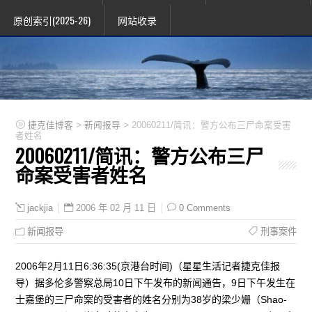
原创索引(2025-26)
网站收录
>
>
捷克佳博客
新闻报导
20060211/简讯：警方公布三尸命案受害
者姓名
20060211/简讯：警方公布三尸
命案受害者姓名
2006 年 02 月 11 日
0 Comments
jackjia
新闻报导
刑事案件
2006年2月11日6:36:35(京港台时间)（星星生活记者捷克佳报
导）据多伦多警察总局10日下午发布的新闻通告，9日下午发生在
士嘉堡的三尸命案的受害者的姓名分别为38岁的梁少姗（Shao-