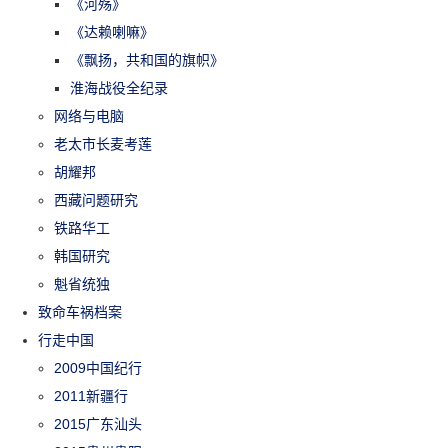
《河殇》
《达赖喇嘛》
《飘扬，共和国的旗帜》
淮海战役全纪录
网络与电脑
老太市长麦考莲
胡耀邦
西藏问题研究
铁路华工
韩国研究
魁省统独
致命车祸档案
行走中国
2009中国纪行
2011新疆行
2015广东汕头