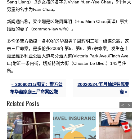
Sang Liang）,3岁女孩的名字为Vivian Yuen-Yee Chau，5个月大
男童的名字为Ivan Chau。
新闻通告称，梁少姗是凶嫌周辉明（Huc Minh Chau音译）事实
婚姻的妻子（common-law wife）。
多伦多警方指控一名40岁的华裔男子周辉明三项一级谋杀罪，这
宗三尸命案，是多伦多2006年第5、第6、第7宗命案。发生在士
嘉堡维多利亚公园大道与芬治大道(Victoria Park Ave./Finch Ave.
E.)附近一条内街，切斯特利大街（Chester Le Blvd.）143号住
所。
« 20060211/图文：警方公
20020524/五月灿烂独属亚
布华裔家庭三尸命案凶嫌
裔 »
Related Posts
<
>