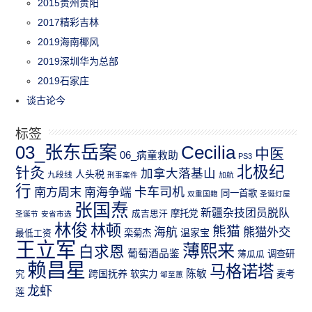
2015贵州贵阳
2017精彩吉林
2019海南椰风
2019深圳华为总部
2019石家庄
谈古论今
标签
03_张东岳案
Cecilia
中医
06_病童救助
PS3
北极纪
针灸
加拿大落基山
人头税
九段线
刑事案件
加航
行
南方周末
卡车司机
南海争端
同一首歌
双重国籍
圣诞灯屋
张国焘
新疆杂技团员脱队
成吉思汗
摩托党
圣诞节
安省市选
林俊
林顿
熊猫
熊猫外交
海航
温家宝
最低工资
栾菊杰
王立军
薄熙来
白求恩
葡萄酒品鉴
薄瓜瓜
调查研
赖昌星
马格诺塔
跨国抚养
陈敏
究
软实力
麦考
邹至蕙
龙虾
莲