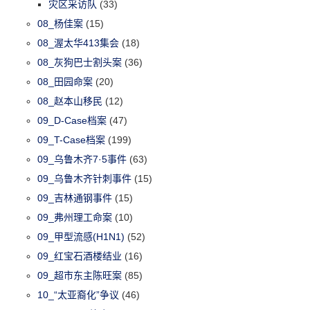
灾区采访队
(33)
08_杨佳案
(15)
08_渥太华413集会
(18)
08_灰狗巴士割头案
(36)
08_田园命案
(20)
08_赵本山移民
(12)
09_D-Case档案
(47)
09_T-Case档案
(199)
09_乌鲁木齐7·5事件
(63)
09_乌鲁木齐针刺事件
(15)
09_吉林通钢事件
(15)
09_弗州理工命案
(10)
09_甲型流感(H1N1)
(52)
09_红宝石酒楼结业
(16)
09_超市东主陈旺案
(85)
10_“太亚裔化”争议
(46)