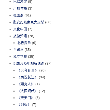
巴以冲突
(8)
广播体操
(3)
张国焘
(61)
慰安妇及南京大屠杀
(60)
文化中国
(7)
旅游资讯
(78)
北极探险
(6)
白求恩
(35)
私立学校
(35)
纪录片及电视解说词
(97)
《30年纪事》
(20)
《再说长江》
(34)
《坦克人》
(1)
《大国崛起》
(12)
《天安门》
(3)
《河殇》
(7)