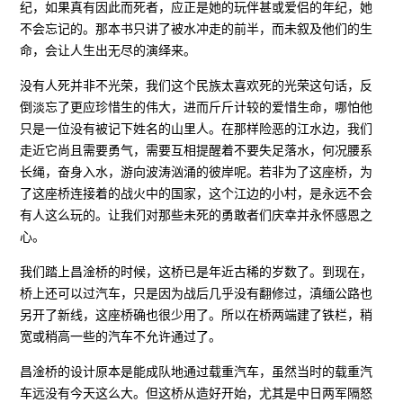
纪，如果真有因此而死者，应正是她的玩伴甚或爱侣的年纪，她
不会忘记的。那本书只讲了被水冲走的前半，而未叙及他们的生
命，会让人生出无尽的演绎来。
没有人死并非不光荣，我们这个民族太喜欢死的光荣这句话，反
倒淡忘了更应珍惜生的伟大，进而斤斤计较的爱惜生命，哪怕他
只是一位没有被记下姓名的山里人。在那样险恶的江水边，我们
走近它尚且需要勇气，需要互相提醒着不要失足落水，何况腰系
长绳，奋身入水，游向波涛汹涌的彼岸呢。若非为了这座桥，为
了这座桥连接着的战火中的国家，这个江边的小村，是永远不会
有人这么玩的。让我们对那些未死的勇敢者们庆幸并永怀感恩之
心。
我们踏上昌淦桥的时候，这桥已是年近古稀的岁数了。到现在，
桥上还可以过汽车，只是因为战后几乎没有翻修过，滇缅公路也
另开了新线，这座桥确也很少用了。所以在桥两端建了铁栏，稍
宽或稍高一些的汽车不允许通过了。
昌淦桥的设计原本是能成队地通过载重汽车，虽然当时的载重汽
车远没有今天这么大。但这桥从造好开始，尤其是中日两军隔怒