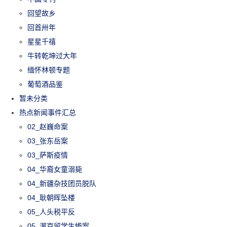
回望故乡
回首卅年
星星千禧
牛转乾坤过大年
缅怀林顿专题
葡萄酒品鉴
暂未分类
热点新闻事件汇总
02_赵巍命案
03_张东岳案
03_萨斯疫情
04_华裔女童溺毙
04_新疆杂技团员脱队
04_耿朝晖坠楼
05_人头税平反
05_渥京留学生惨案