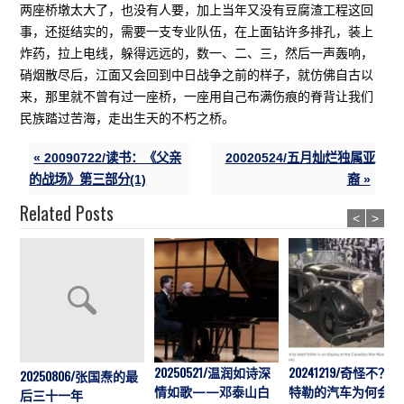
两座桥墩太大了，也没有人要，加上当年又没有豆腐渣工程这回
事，还挺结实的，需要一支专业队伍，在上面钻许多排孔，装上
炸药，拉上电线，躲得远远的，数一、二、三，然后一声轰响，
硝烟散尽后，江面又会回到中日战争之前的样子，就仿佛自古以
来，那里就不曾有过一座桥，一座用自己布满伤痕的脊背让我们
民族踏过苦海，走出生天的不朽之桥。
« 20090722/读书：《父亲
20020524/五月灿烂独属亚
的战场》第三部分(1)
裔 »
Related Posts
<
>
20250521/温润如诗深
20241219/奇怪不？希
20250806/张国焘的最
情如歌——邓泰山白
特勒的汽车为何会出
后三十一年