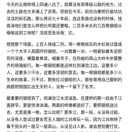
今天的云南称得上四通八达了，就算没有高等级公路的地方，过
去的土路也大多铺上了沥青。但就在今天，前往功果桥仍是坑坑
洼洼的砂石路，那么将近七十年前，连这条路也没有的时候，钱
昌淦他们是怎么样把比鸡蛋还要粗，二百多米长的几百根钢缆从
缅甸运到工地呢？戈叔亚告诉我：扛。
想想那个场面，上百人排成二列，用一根根结实的木杠穿过盘成
一个个大半人高圆环的钢缆，一对跟着一对，一侧紧贴着失足即
死的深崖，裸露着脊梁，喊着号子，在险峻的高山大岭中步履整
齐的顽强蚁行。每一根钢缆都是这样扛到澜沧江边。这要多少
人，这要多少汗水，这要多坚韧的意志。每一根钢缆都是多少人
生命的故事，只不过，那些扛过钢缆的人，那些曾用自己瘦削的
肩膀把祖国扛出生天的人，没有一个留下了名字。
最重要的钢缆到了，但澜沧江水流湍急，在建桥的那一段由于江
面狭窄，更是惊涛汹涌。两面的桥墩都造好了，要把钢缆送过
去，尤其是第一根，怎么拉呢？那条江，那一段，从没有过船，
从没有人尝试过要去荒无人烟的江对岸玩一玩，因为江对岸除了
看不到头的一层又一层高山，从没见过人影。谁会想到要打仗，