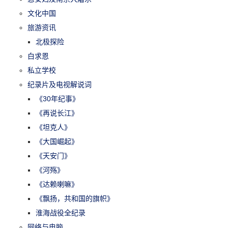
文化中国
旅游资讯
北极探险
白求恩
私立学校
纪录片及电视解说词
《30年纪事》
《再说长江》
《坦克人》
《大国崛起》
《天安门》
《河殇》
《达赖喇嘛》
《飘扬，共和国的旗帜》
淮海战役全纪录
网络与电脑