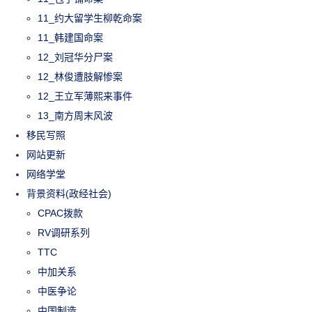
11_约大留学生柳乾命案
11_韩建国命案
12_刘冠华分尸案
12_林俊遭肢解惨案
12_王立军薄熙来事件
13_南方周末风波
移民写照
网站更新
网络学堂
背景资料(政经社会)
CPAC拨款
RV调研系列
TTC
中加关系
中医争论
中国制造