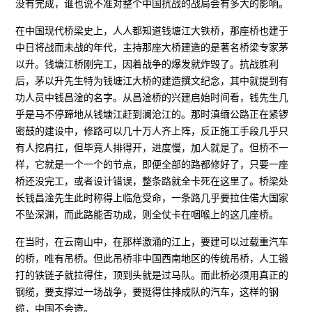
没有完成，谁也说不准对整个中国抗战的战局会有多大的影响。
在中国现代桥梁史上，人人都知道钱塘江大铁桥，那座桥也建于
中日将战而未战的年代，主持那座大桥建造的是著名桥梁专家茅
以升。钱塘江桥刚完工，因着战争的爆发就炸毁了。抗战胜利
后，茅以升先生特为钱塘江大桥的建造撰文纪念，其中就提到有
功人员中钱昌淦的名字。从昌淦桥的兴建启始时间看，钱先生几
乎是马不停蹄地从钱塘江赶到澜沧江的。那时滇缅公路正在紧锣
密鼓的建设中，修路可以几十万人齐上阵，反正施工手段几乎只
有人挖肩扛，但毕竟人排得开，进度慢，加人就是了。但桥不一
样，它就是一个一个的节点，即便全部的路都修好了，只要一座
桥还没完工，或者设计错误，整条路就全卡死在这里了。桥梁处
长钱昌淦先生此时称得上临危受命，一条路几乎要拉住偌大国家
不坠深渊，而此路能否功成，则全仗卡在咽喉上的这几座桥。
在当时，在云南山中，在那样激涌的江上，要建可以过载重汽车
的桥，唯有吊桥。但此吊桥非中国西南地区的传统吊桥，人工锻
打的铁链子就拉得住，顶到头就是过马队。而此桥必须用真正的
钢缆，要支撑过一场战争，要挺得住排成队的汽车，这样的钢
缆，中国不会造。