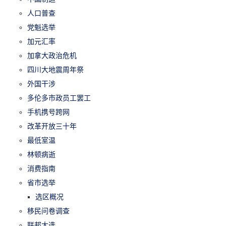
人口普查
党魁选举
加元汇率
加拿大政治危机
四川大地震周年祭
外国干涉
多伦多市政员工罢工
手机携号跨网
改革开放三十年
最低室温
林顿病逝
消费指南
省市选举
选区概况
移民问卷调查
联邦大选