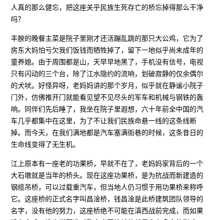
人真的那么健忘，把这座关乎民族生死存亡的桥忘掉得那么干净
吗？
丰腴的晚餐主菜是院子里刚才还活蹦乱跳的那只大公鸡，它为了
房东大妈怕亏欠我们饭钱而牺牲掉了，留下一地似乎尚未成年的
童养媳。由于周围都是山，天早早地黑了，手机没有信号，电视
只有闪动的三个台，除了江水隐约的流响，划破寂静的仅余偶尔
的犬吠。好怪异呀，老妈妈讲的那个岁月，似乎就在静谧小院子
门外，仿佛推开门就能看见望不见尽头的军车和机械与钢铁的轰
响。同伴们先后睡了，我坐在院子里遐想，六十年前全中国的汽
车几乎都集中在这里，为了不让我们民族命悬一线的这条线断
掉。而今天，在我们满地都是汽车塞满街巷的时候，这条昔日的
生命线变得了无生机。
江上原本有一座老的功果桥，早就不在了，老妈妈家背后的一个
大石墩就是当年的桥头。现在这座功果桥，是为抗战而新建造的
钢缆吊桥，可以过载重汽车，但当地人仍习惯于用功果桥来称呼
它。这座桥的正式名字叫昌淦桥，钱昌淦是此桥建筑团队领导的
名字，没有他的努力，这座桥绝不可能在滇西战前完成，而如果