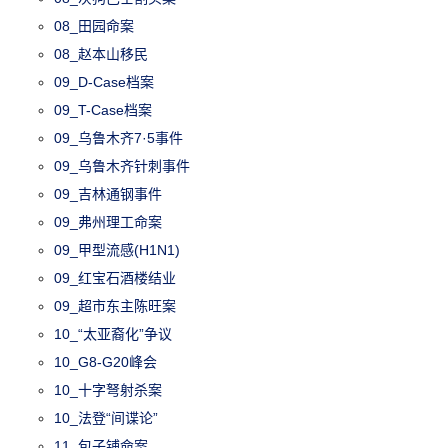
08_田园命案
08_赵本山移民
09_D-Case档案
09_T-Case档案
09_乌鲁木齐7·5事件
09_乌鲁木齐针刺事件
09_吉林通钢事件
09_弗州理工命案
09_甲型流感(H1N1)
09_红宝石酒楼结业
09_超市东主陈旺案
10_“太亚裔化”争议
10_G8-G20峰会
10_十字弩射杀案
10_法登“间谍论”
11_包子铺命案