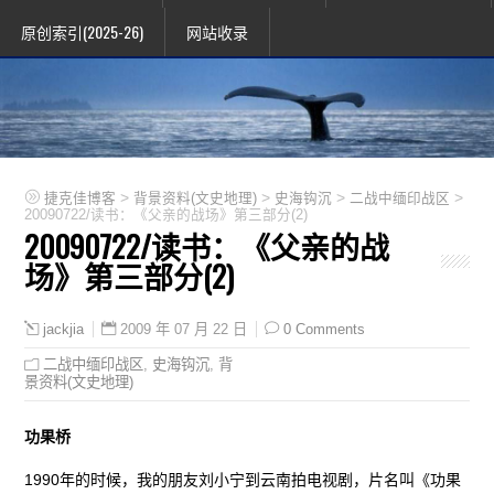
原创索引(2025-26)
网站收录
>
>
>
>
捷克佳博客
背景资料(文史地理)
史海钩沉
二战中缅印战区
20090722/读书：《父亲的战场》第三部分(2)
20090722/读书：《父亲的战
场》第三部分(2)
2009 年 07 月 22 日
0 Comments
jackjia
二战中缅印战区
,
史海钩沉
,
背
景资料(文史地理)
功果桥
1990年的时候，我的朋友刘小宁到云南拍电视剧，片名叫《功果