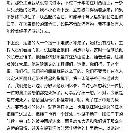
退。那条江里我从没有试过水，不过二十年前在川西山上，一条
深只及腰的溪流，我不小心滑下去，立刻被冲得横着漂走，如果
不是终于抓住了一块凸起的岩石，可能半个月之后就到长江出海
口了。在功果桥段的澜沧江，如果不借助漂浮物，我不相信有人
能拴着绳子还游过江去。
书上说，泅渡的人一个接一个地被水冲走了，始终没有成功。工
程人员们看得心慌，试图阻止他们，另想办法。这时一位族长似
的长者发话了。他始终沉默地坐在江边山坡上，抽着烟袋，注视
着渡江大局。他告诉斯文的工程师们，造桥，你们行，干这个
事，我们行。我们祖祖辈辈就是这么干的，你们不要管！在老人
淡定从容而且还带着残忍的指挥下，第一条绳子终于被送过去
了。我们是在江边听孙敏读这段回忆录，当时心里想着那一位接
一位的渡江者恐怕都冤死掉了。可事后仔细一想，不对，应该是
没有淹死人，恰恰因为他们都拴着绳子呢。绳子在水中阻力极
大，非有极好的体力，就算漂在水上，也难以扛得住湍急的江水
把绳子送过去。但绳子也有一个好处，你游不动了，顺江而下的
时候，会自动的被冲回岸边来。而且房东大妈和我们讲了那么久
造桥的事情，并没有提到泅渡时悲壮牺牲的村里后生。以她的年