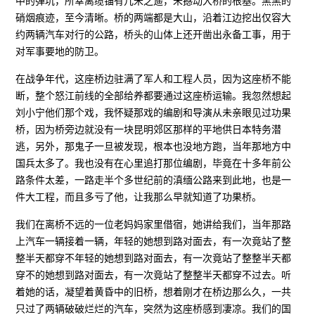
中的弹坑，所幸离缆锚有几米之遥，未撼动大桥的根基。黑黑的
硝烟痕迹，至今清晰。桥的两端都是大山，沿着江边挖出仅容大
约两辆汽车对行的公路，桥头的山体上还开凿出永备工事，用于
对军事要地的防卫。
在战争年代，这座桥边驻满了军人和工程人员，因为这座桥不能
断，整个怒江前线的全部给养都要通过这座桥运输。我忽然想起
刘小宁他们那个戏，我怀疑那戏的编剧和导演从未亲眼见过功果
桥，因为桥旁边就没有一块昆明郊区那样的平地供日本特务潜
逃，另外，那鬼子一旦被发现，根本也没地方跑，当年那地方中
国兵太多了。我也没有在心里追打那位编剧，毕竟在十多年前公
路条件太差，一路走半个多世纪前的滇缅公路来到此地，也是一
件大工程，而且多亏了他，让我那么早就知道了功果桥。
我们在离桥不远的一位老妈妈家里借宿，她讲给我们，当年那路
上汽车一辆接着一辆，年轻的她想到路对面去，有一次竟站了整
整半天都穿不年轻的她想到路对面去，有一次竟站了整整半天都
穿不的她想到路对面去，有一次竟站了整整半天都穿不过去。听
着她的话，凝望着黄昏中的旧桥，想着刚才在桥边那么久，一共
只过了两辆破破烂烂的汽车，突然为这座桥感到凄凉。我们的国