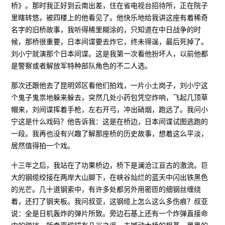
桥》。那时我正好到云南出差，住在省电视台招待所，正在院子
里瞎转悠，被四楼上的他看见了。他快乐地给我讲这座有着稀奇
名字的旧桥故事，我听得稀里糊涂的，只知道在中日战争的时
候，那桥很重要，日本间谍要去炸它，终未得逞，最后死掉了。
刘小宁就演那个日本间谍。这是我第一次看他扮坏人，以前他都
是警察或者解放军特种部队角色的不二人选。
那次还跟他去了昆明郊区看他们拍戏，一片小土岗子，刘小宁这
个鬼子鬼祟地躲来躲去，突然几处小药包凭空炸响，飞起几顶草
帽来，刘间谍挥着手枪，左右开弓，冲出硝烟，跑远了。我问小
宁这是什么戏码？他告诉我：这是在桥边，日本间谍试图逃跑的
一段。我再也没有兴趣了解那座桥的历史故事，想着这么平淡，
居然值得拍一个戏。
十三年之后，我站在了功果桥边，桥下是澜沧江亘古的激流。巨
大的钢缆绞接在两岸大山脚下，在峡谷灿烂的蓝天中闪出铁黑色
的光芒。几十道钢索中，有许多处都另外用密匝的细钢丝缠绕
着，还打了钢夹板。我问叔亚，这钢缆上怎么这么多伤痕？叔亚
说：全是日机轰炸的弹片所致。旁边石基上还有一个炸弹直接命