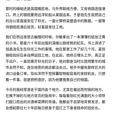
那时的缅甸还是英国殖民地，与外界联络方便，又有铁路连接港
口。桥上的钢缆要用远洋轮船从美国运来。于是钱先生就把自己
的办公室直接安在了仰光，一面计算桥梁建造中的数据，一面等
待钢缆抵港后验货，好直接发往工地。
我们在桥边发思古幽情的时候，孙敏拿出了一本薄薄的纸张泛黄
的小书，那是六十年前出版的滇缅公路修筑的纪实。书上讲述了
钱昌淦先生在仰光工作的事情，他在那里工作了好几个月，直到
钢缆验好后亲自押运回工地，在此前，他终日埋头工作，真正足
不出户，一直到离开仰光的日子，他对那座当时比昆明繁华的城
市全然不知，连住地旁的商店都没去过。他手中握有那样巨大的
进口设备订单，恰似浑然不觉探囊取物般容易的发财机会，只想
着一件事，就是把桥造好，因为他要挽救自己的祖国。
今天的我经常游走于国内各个地方，尤其在偏远而穷困的地方，
在推不掉的与地方官员的饭局中，每每看到红光满面的大小领导
们脱口而出的对酒单菜牌的背诵，我都会不自禁地背脊发凉，都
会想起那位七十年前每日俯身于孤灯之下奋身践命的钱处长。