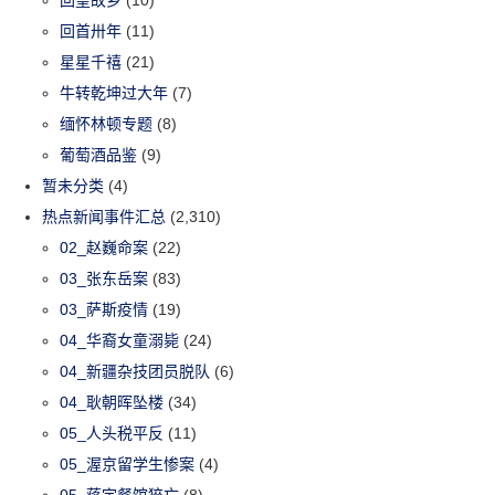
回首卅年
(11)
星星千禧
(21)
牛转乾坤过大年
(7)
缅怀林顿专题
(8)
葡萄酒品鉴
(9)
暂未分类
(4)
热点新闻事件汇总
(2,310)
02_赵巍命案
(22)
03_张东岳案
(83)
03_萨斯疫情
(19)
04_华裔女童溺毙
(24)
04_新疆杂技团员脱队
(6)
04_耿朝晖坠楼
(34)
05_人头税平反
(11)
05_渥京留学生惨案
(4)
05_蒋宇餐馆猝亡
(8)