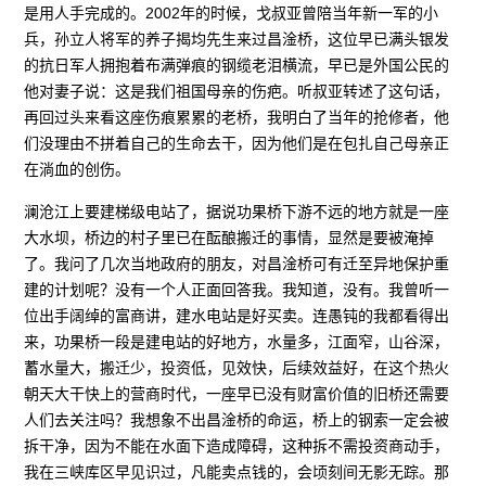
是用人手完成的。2002年的时候，戈叔亚曾陪当年新一军的小
兵，孙立人将军的养子揭均先生来过昌淦桥，这位早已满头银发
的抗日军人拥抱着布满弹痕的钢缆老泪横流，早已是外国公民的
他对妻子说：这是我们祖国母亲的伤疤。听叔亚转述了这句话，
再回过头来看这座伤痕累累的老桥，我明白了当年的抢修者，他
们没理由不拼着自己的生命去干，因为他们是在包扎自己母亲正
在淌血的创伤。
澜沧江上要建梯级电站了，据说功果桥下游不远的地方就是一座
大水坝，桥边的村子里已在酝酿搬迁的事情，显然是要被淹掉
了。我问了几次当地政府的朋友，对昌淦桥可有迁至异地保护重
建的计划呢？没有一个人正面回答我。我知道，没有。我曾听一
位出手阔绰的富商讲，建水电站是好买卖。连愚钝的我都看得出
来，功果桥一段是建电站的好地方，水量多，江面窄，山谷深，
蓄水量大，搬迁少，投资低，见效快，后续效益好，在这个热火
朝天大干快上的营商时代，一座早已没有财富价值的旧桥还需要
人们去关注吗？我想象不出昌淦桥的命运，桥上的钢索一定会被
拆干净，因为不能在水面下造成障碍，这种拆不需投资商动手，
我在三峡库区早见识过，凡能卖点钱的，会顷刻间无影无踪。那