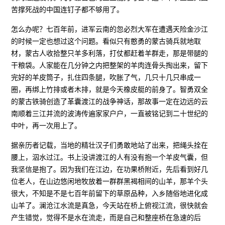
苦撑死战的中国连钉子都不够用了。
怎么办呢？七百年前，进军云南的忽必烈大军在遭遇天险金沙江
的时候一定也想过这个问题。看似只有憨勇的蒙古骑兵就地取
材，蒙古人收拾整只羊多利落，打仗都赶着羊群走，那是带腿的
干粮袋。人家能在几分钟之内把整架的羊肉连骨头掏出来，留下
完好的羊皮筒子，扎住四条腿，吹胀了气，几只十几只串成一
圈，再绑上竹排或者木排，就是今天橡皮艇的前身了。智勇双全
的蒙古铁骑创造了革囊渡江的战争神话，那故事一定在边远的云
南顺着三江并流的波涛传遍家家户户，一直被铭记到二十世纪的
中叶，再一次用上了。
据亲历者记载，当地的精壮汉子们勇敢地站了出来，把绳头拴在
腰上，泅水过江。书上没讲渡江的人有没有抱一个羊皮气囊，但
我坚信是抱了。因为我们在江边，在功果桥附近，先后看到好几
位老人，在山边悠闲地牧放着一群群黑褐相间的山羊，那羊个头
很大，不知是不是七百年前留下的草原品种，入乡随俗地进化成
山羊了。澜沧江水流是真急，今天站在桥上俯视江流，很快就会
产生错觉，觉得不是水在流走，而是自己和整座桥在急速的后