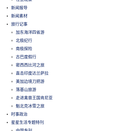
新闻报导
新闻素材
旅行记事
加东海洋四省游
北极纪行
南极探险
古巴度假行
密西西比河之旅
直击印度达兰萨拉
美加边境刀把游
落基山旅游
走进禽兽王国肯尼亚
魁北克冰雪之旅
时事政治
星星生活专题特刊
中国专刊