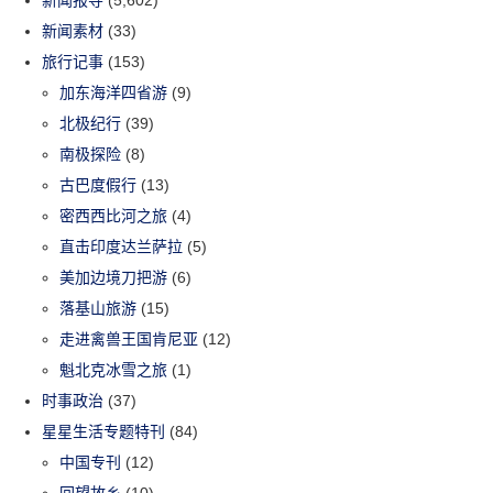
新闻素材
(33)
旅行记事
(153)
加东海洋四省游
(9)
北极纪行
(39)
南极探险
(8)
古巴度假行
(13)
密西西比河之旅
(4)
直击印度达兰萨拉
(5)
美加边境刀把游
(6)
落基山旅游
(15)
走进禽兽王国肯尼亚
(12)
魁北克冰雪之旅
(1)
时事政治
(37)
星星生活专题特刊
(84)
中国专刊
(12)
回望故乡
(10)