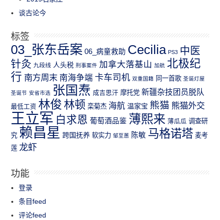
谈古论今
标签
03_张东岳案
Cecilia
中医
06_病童救助
PS3
北极纪
针灸
加拿大落基山
人头税
九段线
刑事案件
加航
行
南方周末
卡车司机
南海争端
同一首歌
双重国籍
圣诞灯屋
张国焘
新疆杂技团员脱队
成吉思汗
摩托党
圣诞节
安省市选
林俊
林顿
熊猫
熊猫外交
海航
温家宝
最低工资
栾菊杰
王立军
薄熙来
白求恩
葡萄酒品鉴
薄瓜瓜
调查研
赖昌星
马格诺塔
跨国抚养
陈敏
究
软实力
麦考
邹至蕙
龙虾
莲
功能
登录
条目feed
评论feed