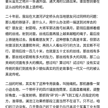
要从蛮荒之地开一条通外国、通大海的公路出来。谁会想到要在
这么凶险的水面上造桥呢。
二十年前，我站在大渡河泸定桥头向当地朋友问过同样的问题：
那么粗的铁链子，是什么人，用什么办法把一端送到对岸去的
呢？朋友说：射箭呀。大将军郭达挽弓如满月，箭翎后面绑着细
细的丝线，射到对面，丝线后面再接上越来越粗的绳子，最后拴
上铁链拖过去。我看着朋友笑了，这种想象力真是丰富，但郭达
何曾活到大清康熙年间；再则人人看似可行的方法，其实断不可
行，箭翎后拴一百几十米，也就是五十丈长的丝线，那丝线有多
重，那丝线对箭梢有多大的坠力，那丝线有多大的风阻，那二山
夹峙的河面有多大的横风。想过吗？算过吗？试过吗？没有实证
传统的我们到底有多少貌似真实的历史故事在一代又一代的被认
真讹传呢。
二战的时候，其实有了这种专用装备，叫抛绳机。那机器像一架
小迫击炮，一个带杆子的四爪锚放炮筒里，后面盘着绳索，调整
好角度，一扳发射柄，那抓钩“砰”的一声飞到工程人员指定的地
方，准得很。澜沧江功果桥那段江面当然不在话下。只不过，咱
们的江边没有。几乎靠自己的工业能力与日本这个军事工业大国