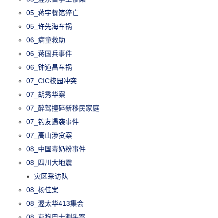
05_蒋宇餐馆猝亡
05_许先海车祸
06_病童救助
06_蒋国兵事件
06_钟道昌车祸
07_CIC校园冲突
07_胡秀华案
07_醉驾撞碎新移民家庭
07_钓友遇袭事件
07_高山涉贪案
08_中国毒奶粉事件
08_四川大地震
灾区采访队
08_杨佳案
08_渥太华413集会
08_灰狗巴士割头案