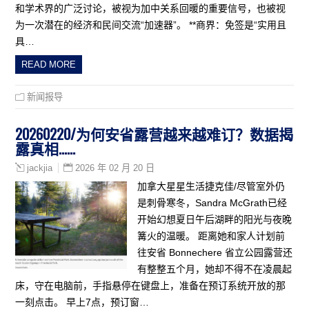
和学术界的广泛讨论，被视为加中关系回暖的重要信号，也被视
为一次潜在的经济和民间交流“加速器”。 **商界：免签是“实用且
具…
READ MORE
新闻报导
20260220/为何安省露营越来越难订？数据揭
露真相……
2026 年 02 月 20 日
jackjia
加拿大星星生活捷克佳/尽管室外仍
是刺骨寒冬，Sandra McGrath已经
开始幻想夏日午后湖畔的阳光与夜晚
篝火的温暖。 距离她和家人计划前
往安省 Bonnechere 省立公园露营还
有整整五个月，她却不得不在凌晨起
床，守在电脑前，手指悬停在键盘上，准备在预订系统开放的那
一刻点击。 早上7点，预订窗…