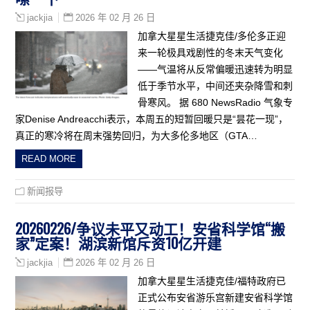
2026 年 02 月 26 日
jackjia
加拿大星星生活捷克佳/多伦多正迎
来一轮极具戏剧性的冬末天气变化
——气温将从反常偏暖迅速转为明显
低于季节水平，中间还夹杂降雪和刺
骨寒风。 据 680 NewsRadio 气象专
家Denise Andreacchi表示，本周五的短暂回暖只是“昙花一现”，
真正的寒冷将在周末强势回归，为大多伦多地区（GTA…
READ MORE
新闻报导
20260226/争议未平又动工！安省科学馆“搬
家”定案！湖滨新馆斥资10亿开建
2026 年 02 月 26 日
jackjia
加拿大星星生活捷克佳/福特政府已
正式公布安省游乐宫新建安省科学馆