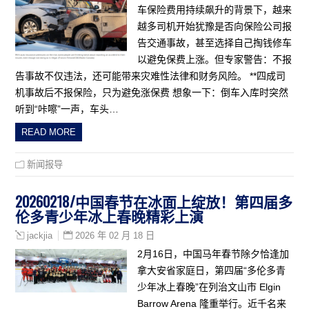
车保险费用持续飙升的背景下，越来
越多司机开始犹豫是否向保险公司报
告交通事故，甚至选择自己掏钱修车
以避免保费上涨。但专家警告：不报
告事故不仅违法，还可能带来灾难性法律和财务风险。 **四成司
机事故后不报保险，只为避免涨保费 想象一下：倒车入库时突然
听到“咔嚓”一声，车头…
READ MORE
新闻报导
20260218/中国春节在冰面上绽放！第四届多
伦多青少年冰上春晚精彩上演
2026 年 02 月 18 日
jackjia
2月16日，中国马年春节除夕恰逢加
拿大安省家庭日，第四届“多伦多青
少年冰上春晚”在列治文山市 Elgin
Barrow Arena 隆重举行。近千名来