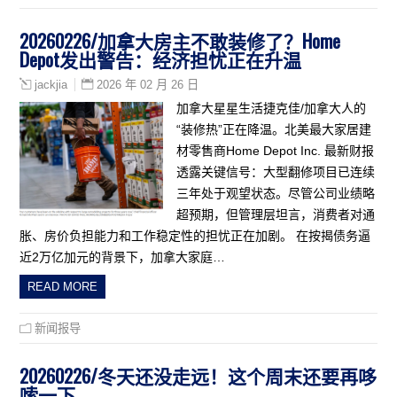
20260226/加拿大房主不敢装修了？Home
Depot发出警告：经济担忧正在升温
2026 年 02 月 26 日
jackjia
加拿大星星生活捷克佳/加拿大人的
“装修热”正在降温。北美最大家居建
材零售商Home Depot Inc. 最新财报
透露关键信号：大型翻修项目已连续
三年处于观望状态。尽管公司业绩略
超预期，但管理层坦言，消费者对通
胀、房价负担能力和工作稳定性的担忧正在加剧。 在按揭债务逼
近2万亿加元的背景下，加拿大家庭…
READ MORE
新闻报导
20260226/冬天还没走远！这个周末还要再哆
嗦一下