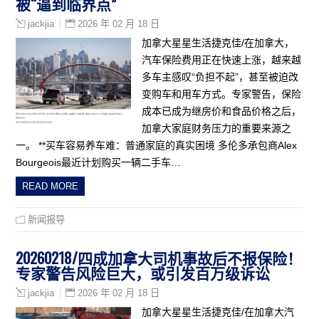
被“逼到临界点”
2026 年 02 月 18 日
jackjia
加拿大星星生活捷克佳/在加拿大，
汽车保险费用正在快速上涨，越来越
多车主感叹“负担不起”，甚至被迫改
变购车和用车方式。专家警告，保险
成本已成为继房价和食品价格之后，
加拿大家庭财务压力的重要来源之
一。 **买车容易养车难：普通家庭的真实困境 多伦多承包商Alex
Bourgeois最近计划购买一辆二手车…
READ MORE
新闻报导
20260218/四成加拿大司机事故后不报保险！
专家警告风险巨大，或引发百万级诉讼
2026 年 02 月 18 日
jackjia
加拿大星星生活捷克佳/在加拿大汽