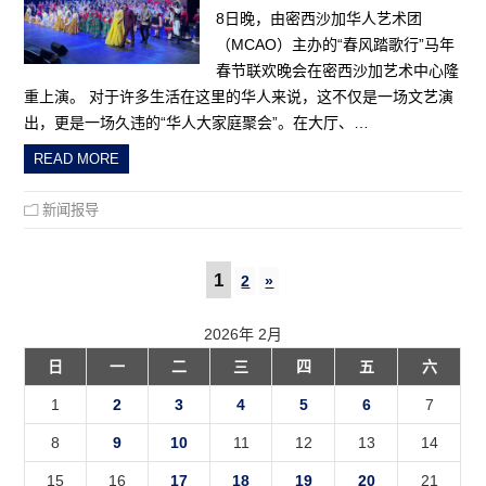
8日晚，由密西沙加华人艺术团
（MCAO）主办的“春风踏歌行”马年
春节联欢晚会在密西沙加艺术中心隆
重上演。 对于许多生活在这里的华人来说，这不仅是一场文艺演
出，更是一场久违的“华人大家庭聚会”。在大厅、…
READ MORE
新闻报导
1
2
»
2026年 2月
日
一
二
三
四
五
六
1
2
3
4
5
6
7
8
9
10
11
12
13
14
15
16
17
18
19
20
21