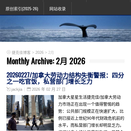
原创索引(2025-26)
网站收录
>
>
捷克佳博客
2026
2月
Monthly Archive:
2月 2026
20260227/加拿大劳动力结构失衡警报：四分
之一吃官饭，私营部门增长乏力
2026 年 02 月 27 日
jackjia
加拿大星星生活捷克佳/加拿大劳动
力市场正在出现一个值得警惕的趋
势：公共部门规模正在快速扩大，比
例已接近上世纪90年代财政危机前的
水平，而私营部门增长却明显乏力。