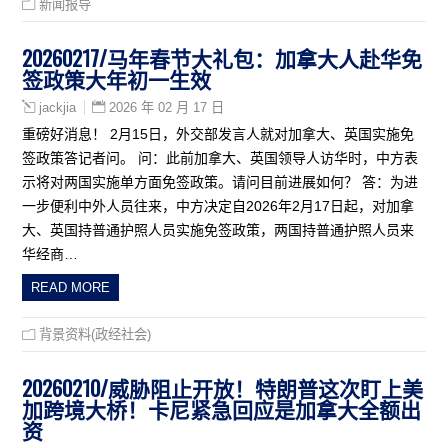
新闻报导
20260217/马年春节大礼包：加拿大人赴华免
签政策大年初一生效
2026 年 02 月 17 日
jackjia
重磅好消息！ 2月15日，外交部发言人就对加拿大、英国实施免
签政策答记者问。 问：此前加拿大、英国领导人访华时，中方表
示将对两国实施单方面免签政策。请问目前进展如何？ 答：为进
一步便利中外人员往来，中方决定自2026年2月17日起，对加拿
大、英国持普通护照人员实施免签政策，两国持普通护照人员来
华经商…
READ MORE
背景资料(政经社会)
20260210/威胁阻止开放！特朗普这次盯上美
加跨境大桥！卡尼紧急回应是加拿大全额出
资