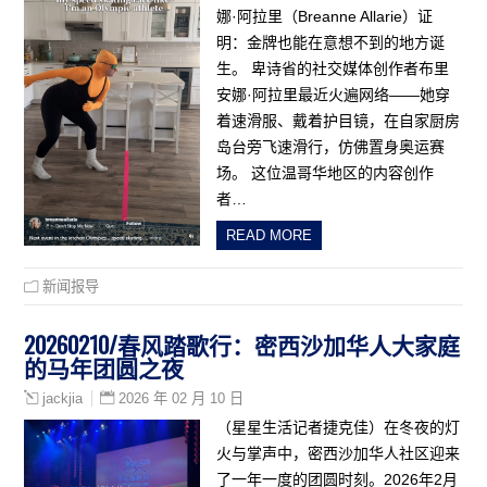
娜·阿拉里（Breanne Allarie）证
明：金牌也能在意想不到的地方诞
生。 卑诗省的社交媒体创作者布里
安娜·阿拉里最近火遍网络——她穿
着速滑服、戴着护目镜，在自家厨房
岛台旁飞速滑行，仿佛置身奥运赛
场。 这位温哥华地区的内容创作
者…
READ MORE
新闻报导
20260210/春风踏歌行：密西沙加华人大家庭
的马年团圆之夜
2026 年 02 月 10 日
jackjia
（星星生活记者捷克佳）在冬夜的灯
火与掌声中，密西沙加华人社区迎来
了一年一度的团圆时刻。2026年2月