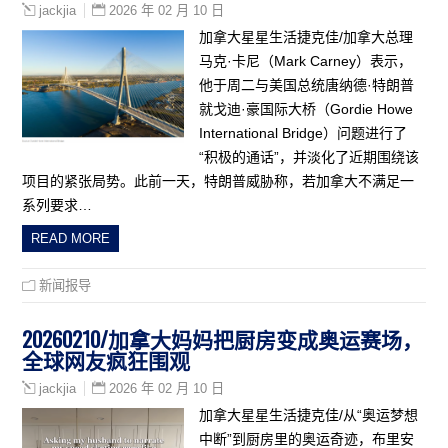
2026 年 02 月 10 日
jackjia
加拿大星星生活捷克佳/加拿大总理
马克·卡尼（Mark Carney）表示，
他于周二与美国总统唐纳德·特朗普
就戈迪·豪国际大桥（Gordie Howe
International Bridge）问题进行了
“积极的通话”，并淡化了近期围绕该
项目的紧张局势。此前一天，特朗普威胁称，若加拿大不满足一
系列要求…
READ MORE
新闻报导
20260210/加拿大妈妈把厨房变成奥运赛场，
全球网友疯狂围观
2026 年 02 月 10 日
jackjia
加拿大星星生活捷克佳/从“奥运梦想
中断”到厨房里的奥运奇迹，布里安