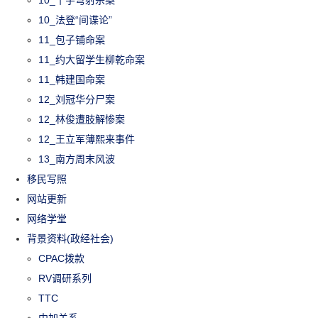
10_法登“间谍论”
11_包子铺命案
11_约大留学生柳乾命案
11_韩建国命案
12_刘冠华分尸案
12_林俊遭肢解惨案
12_王立军薄熙来事件
13_南方周末风波
移民写照
网站更新
网络学堂
背景资料(政经社会)
CPAC拨款
RV调研系列
TTC
中加关系