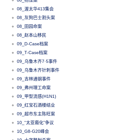
08_渥太华413集会
08_灰狗巴士割头案
08_田园命案
08_赵本山移民
09_D-Case档案
09_T-Case档案
09_乌鲁木齐7·5事件
09_乌鲁木齐针刺事件
09_吉林通钢事件
09_弗州理工命案
09_甲型流感(H1N1)
09_红宝石酒楼结业
09_超市东主陈旺案
10_“太亚裔化”争议
10_G8-G20峰会
10_十字弩射杀案