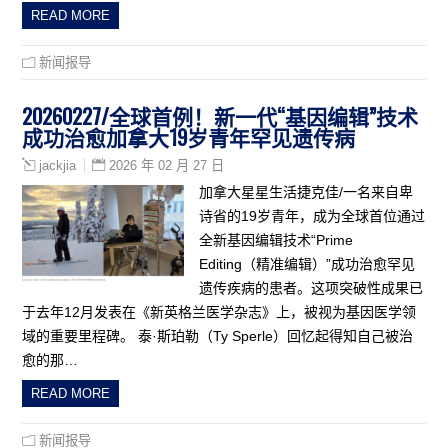
READ MORE
新闻报导
20260227/全球首例！新一代“基因编辑”技术
成功治愈加拿大19岁青年罕见遗传病
2026 年 02 月 27 日
jackjia
加拿大星星生活捷克佳/一名来自卑
诗省的19岁青年，成为全球首位通过
全新基因编辑技术“Prime
Editing（精准编辑）”成功治愈罕见
遗传疾病的患者。这项突破性成果已
于去年12月发表在《新英格兰医学杂志》上，被视为基因医学领
域的重要里程碑。 泰·斯珀勒（Ty Sperle）回忆起得知自己被治
愈的那…
READ MORE
新闻报导