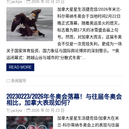
2026 年 02 月 23 日
jackjia
加拿大星星生活捷克佳/2026年米兰-
科尔蒂纳冬奥会于当地时间2月22日
晚正式落幕，随着奥运圣火的熄灭，
标志着为期17天的冰雪盛会画上句
号。然而，对加拿大而言，这届冬奥
会不仅是一次竞技失利，更成为一场
关于国家体育投资、国力象征与国际舆论博弈的深刻警示。 **奥
运闭幕式：跨越山谷与城市的“分散式冬奥”…
READ MORE
新闻报导
20230223/2026年冬奥会落幕！与往届冬奥会
相比，加拿大表现如何？
2026 年 02 月 23 日
jackjia
加拿大星星生活捷克佳/加拿大在米
兰-科尔蒂纳冬奥会上的表现与往届