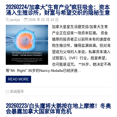
20260224/加拿大“生育产业”疯狂吸金：资本
涌入生殖诊所，财富与希望交织的隐秘生意
2026 年 02 月 24 日
jackjia
加拿大星星生活捷克佳/加拿大生育
产业正在迎来一场资本狂潮。 资金
雄厚的投资者正以前所未有的速度收
购生殖诊所，赚得盆满钵满。但对渴
望成为父母的人来说，私募资本涌入
试管婴儿（IVF）行业，既是希望，
也可能是诅咒。 **36岁，她决定不再
等“Mr. Right” 36岁的Nancy Abdalla已经厌倦…
READ MORE
新闻报导
20260223/白头鹰将大鹅按在地上摩擦！冬奥
会暴露加拿大国家体育危机