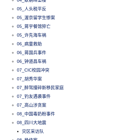
05_人头税平反
05_渥京留学生惨案
05_蒋宇餐馆猝亡
05_许先海车祸
06_病童救助
06_蒋国兵事件
06_钟道昌车祸
07_CIC校园冲突
07_胡秀华案
07_醉驾撞碎新移民家庭
07_钓友遇袭事件
07_高山涉贪案
08_中国毒奶粉事件
08_四川大地震
灾区采访队
08_杨佳案