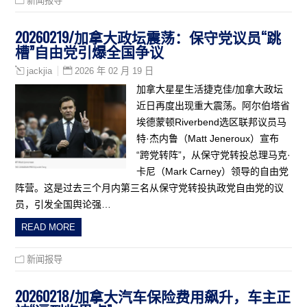
新闻报导
20260219/加拿大政坛震荡：保守党议员“跳
槽”自由党引爆全国争议
2026 年 02 月 19 日
jackjia
加拿大星星生活捷克佳/加拿大政坛
近日再度出现重大震荡。阿尔伯塔省
埃德蒙顿Riverbend选区联邦议员马
特·杰内鲁（Matt Jeneroux）宣布
“跨党转阵”，从保守党转投总理马克·
卡尼（Mark Carney）领导的自由党
阵营。这是过去三个月内第三名从保守党转投执政党自由党的议
员，引发全国舆论强…
READ MORE
新闻报导
20260218/加拿大汽车保险费用飙升，车主正