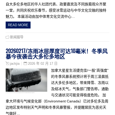
自大多伦多地区的华人社团代表、政要嘉宾及不同族裔观众齐聚
一堂，共同庆祝欢乐春节，感受冰雪运动与中华文化交融的独特
魅力。 本届活动由加中体育文化交流中心…
READ MORE
新闻报导
20260217/冻雨冰层厚度可达10毫米！冬季风
暴今夜袭击大多伦多地区
2026 年 02 月 17 日
jackjia
加拿大星星生活捷克佳/一股“高强度”
的冬季风暴系统预计将于周三凌晨抵
达大多伦多地区，带来降雪、冻雨以
及结冰天气，气象部门警告称，通勤
与交通状况可能变得极度危险。 加
拿大环境与气候变化部（Environment Canada）已对多伦多及周
边地区发布特别天气声明和冬季风暴警报，并提醒居民为恶劣天
气做好…