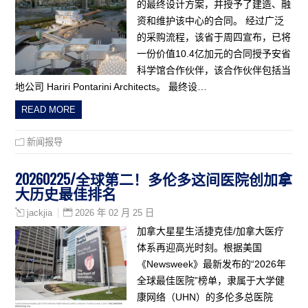
的最终设计方案，并授予了建造、融
资和维护该中心的合同。 经过广泛
的采购流程，该省于周四宣布，已将
一份价值10.4亿加元的合同授予安省
科学馆合作伙伴，该合作伙伴包括当
地公司 Hariri Pontarini Architects。 最终设…
READ MORE
新闻报导
20260225/全球第二！多伦多这间医院创加拿
大历史最佳排名
2026 年 02 月 25 日
jackjia
加拿大星星生活捷克佳/加拿大医疗
体系再迎高光时刻。根据美国
《Newsweek》最新发布的“2026年
全球最佳医院”榜单，隶属于大学健
康网络（UHN）的多伦多总医院