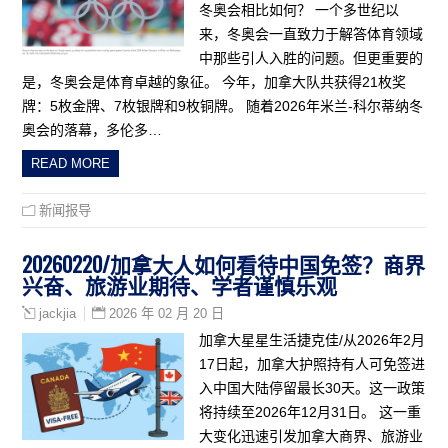
冬奥会相比如何？ 一个多世纪以
来，冬奥会一直致力于解答体育领域
中那些引人入胜的问题。但更重要的
是，冬奥会是体育卓越的象征。 今年，加拿大队共获得21枚奖
牌：5枚金牌、7枚银牌和9枚铜牌。 随着2026年米兰-科尔蒂纳冬
奥会的落幕，多伦多…
READ MORE
新闻报导
20260220/加拿大人如何看待中国免签？商界
兴奋、旅游业期待、学者谨慎乐观
2026 年 02 月 20 日
jackjia
加拿大星星生活捷克佳/从2026年2月
17日起，加拿大护照持有人可免签进
入中国大陆停留最长30天。这一政策
将持续至2026年12月31日。 这一重
大变化迅速引发加拿大商界、旅游业