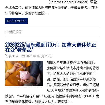
（Toronto General Hospital）荣登
全球第二位，创下加拿大医院在该榜单中的历史最高排名。 在今
年的排名中，多伦多总医院…
READ MORE
新闻报导
20260225/目标飙到170万！加拿大退休梦正
在变“奢侈品”
2026 年 02 月 25 日
jackjia
加拿大星星生活捷克佳/在高通胀、
房价高企与生活成本持续上涨的背景
下，加拿大人的退休目标正不断上
调。然而，现实储蓄水平却远远落
后。多项最新调查显示，退休正逐渐
从“人生规划”变成许多人眼中的“遥远
梦想”。 **平均目标升至170万加元 根据蒙特利尔银行（BMO）发
布的年度退休调查，加拿大人认为，要实现“…