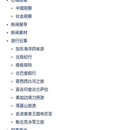
中国观察
社会观察
新闻报导
新闻素材
旅行记事
加东海洋四省游
北极纪行
南极探险
古巴度假行
密西西比河之旅
直击印度达兰萨拉
美加边境刀把游
落基山旅游
走进禽兽王国肯尼亚
魁北克冰雪之旅
时事政治