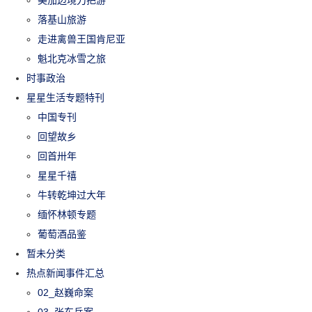
美加边境刀把游
落基山旅游
走进禽兽王国肯尼亚
魁北克冰雪之旅
时事政治
星星生活专题特刊
中国专刊
回望故乡
回首卅年
星星千禧
牛转乾坤过大年
缅怀林顿专题
葡萄酒品鉴
暂未分类
热点新闻事件汇总
02_赵巍命案