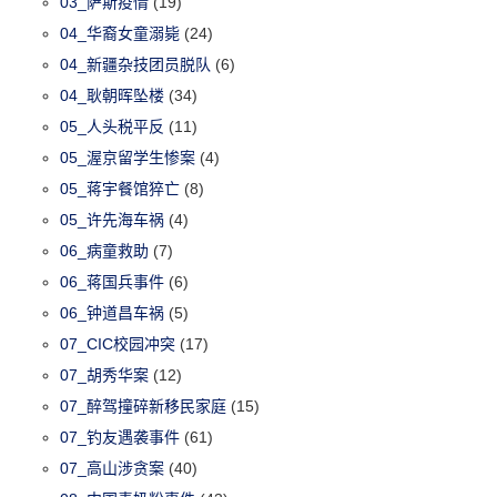
03_萨斯疫情
(19)
04_华裔女童溺毙
(24)
04_新疆杂技团员脱队
(6)
04_耿朝晖坠楼
(34)
05_人头税平反
(11)
05_渥京留学生惨案
(4)
05_蒋宇餐馆猝亡
(8)
05_许先海车祸
(4)
06_病童救助
(7)
06_蒋国兵事件
(6)
06_钟道昌车祸
(5)
07_CIC校园冲突
(17)
07_胡秀华案
(12)
07_醉驾撞碎新移民家庭
(15)
07_钓友遇袭事件
(61)
07_高山涉贪案
(40)