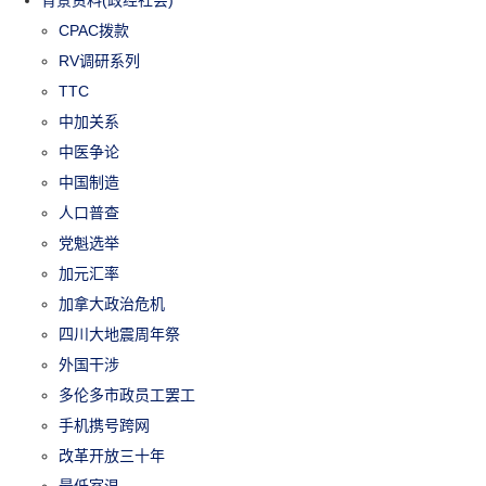
背景资料(政经社会)
CPAC拨款
RV调研系列
TTC
中加关系
中医争论
中国制造
人口普查
党魁选举
加元汇率
加拿大政治危机
四川大地震周年祭
外国干涉
多伦多市政员工罢工
手机携号跨网
改革开放三十年