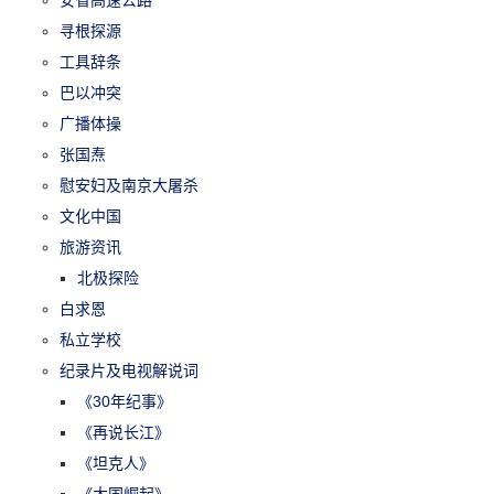
安省高速公路
寻根探源
工具辞条
巴以冲突
广播体操
张国焘
慰安妇及南京大屠杀
文化中国
旅游资讯
北极探险
白求恩
私立学校
纪录片及电视解说词
《30年纪事》
《再说长江》
《坦克人》