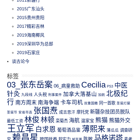
2011新疆行
2015广东汕头
2015贵州贵阳
2017精彩吉林
2019海南椰风
2019深圳华为总部
2019石家庄
谈古论今
标签
03_张东岳案
Cecilia
中医
06_病童救助
PS3
北极纪
针灸
加拿大落基山
人头税
九段线
刑事案件
加航
行
南方周末
卡车司机
南海争端
同一首歌
双重国籍
圣诞灯屋
张国焘
新疆杂技团员脱队
成吉思汗
摩托党
圣诞节
安省市选
林俊
林顿
熊猫
熊猫外交
海航
温家宝
最低工资
栾菊杰
王立军
薄熙来
白求恩
葡萄酒品鉴
薄瓜瓜
调查研
赖昌星
马格诺塔
跨国抚养
陈敏
究
软实力
麦考
邹至蕙