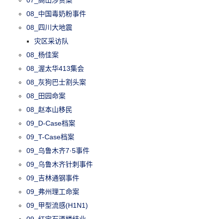
07_高山涉贪案
08_中国毒奶粉事件
08_四川大地震
灾区采访队
08_杨佳案
08_渥太华413集会
08_灰狗巴士割头案
08_田园命案
08_赵本山移民
09_D-Case档案
09_T-Case档案
09_乌鲁木齐7·5事件
09_乌鲁木齐针刺事件
09_吉林通钢事件
09_弗州理工命案
09_甲型流感(H1N1)