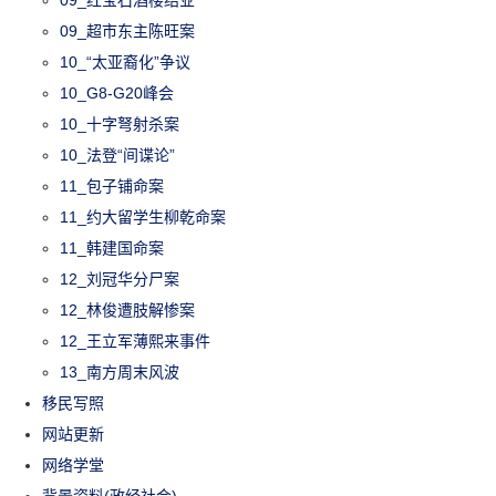
09_红宝石酒楼结业
09_超市东主陈旺案
10_“太亚裔化”争议
10_G8-G20峰会
10_十字弩射杀案
10_法登“间谍论”
11_包子铺命案
11_约大留学生柳乾命案
11_韩建国命案
12_刘冠华分尸案
12_林俊遭肢解惨案
12_王立军薄熙来事件
13_南方周末风波
移民写照
网站更新
网络学堂