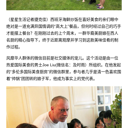
（星星生活记者捷克佳）西班牙海鲜炒饭在喜好美食的亲们眼中
绝对是一道充满异国情调的“高大上”餐品，但何时经过自己的巧手
才能摆上餐台？在刚刚过去的上个周末，一群华裔美厨娘在西人
名厨的精心指导下，终于近距离观摩并学习到这款美味佳肴的制
作过程。
风靡华人群体的微信目前是社交媒体的宠儿。这个活动是由一位
热爱国际美食的男士Joe Liu(微信名：及时雨）所组织。在他发起
的“多伦多国际美食厨房”的微信群里，参与者几乎是清一色喜欢围
着“帅锅”团团转的娘子军，他成为事实上的党代表。