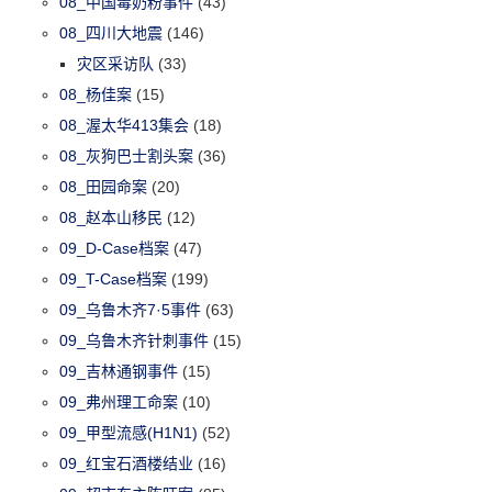
08_中国毒奶粉事件
(43)
08_四川大地震
(146)
灾区采访队
(33)
08_杨佳案
(15)
08_渥太华413集会
(18)
08_灰狗巴士割头案
(36)
08_田园命案
(20)
08_赵本山移民
(12)
09_D-Case档案
(47)
09_T-Case档案
(199)
09_乌鲁木齐7·5事件
(63)
09_乌鲁木齐针刺事件
(15)
09_吉林通钢事件
(15)
09_弗州理工命案
(10)
09_甲型流感(H1N1)
(52)
09_红宝石酒楼结业
(16)