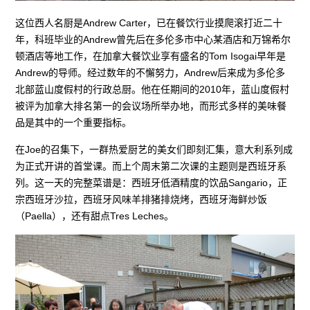
这位西人名厨是Andrew Carter，已在餐饮行业摸爬滚打近二十
年，科班毕业的Andrew曾先后在多伦多市中心某酒店和万锦希尔
顿酒店等地工作，在加拿大餐饮业享有盛名的Tom Isogai早年是
Andrew的导师。经过数年的不懈努力，Andrew后来成为多伦多
北部蓝山度假村的行政总厨。他在任期间的2010年，蓝山度假村
被评为加拿大排名第一的会议场所举办地，而形式多样的美味餐
品是其中的一个重要指标。
在Joe的召集下，一群热爱厨艺的美女们即刻汇集，意大利系列成
为正式开讲的首堂课。而上个周末第二次课的主题则是西班牙系
列。这一天的完整菜谱是：西班牙低酒精度的饮品Sangario，正
宗西班牙沙拉，西班牙风味羊排猪排烧烤，西班牙海鲜炒饭
（Paella），还有甜点Tres Leches。