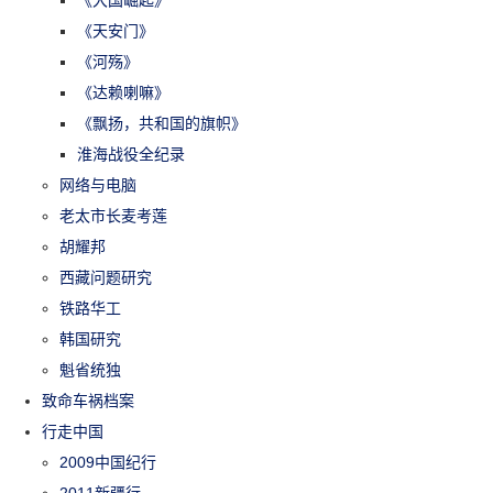
《大国崛起》
《天安门》
《河殇》
《达赖喇嘛》
《飘扬，共和国的旗帜》
淮海战役全纪录
网络与电脑
老太市长麦考莲
胡耀邦
西藏问题研究
铁路华工
韩国研究
魁省统独
致命车祸档案
行走中国
2009中国纪行