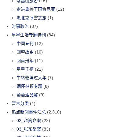
落基山旅游
(15)
走进禽兽王国肯尼亚
(12)
魁北克冰雪之旅
(1)
时事政治
(37)
星星生活专题特刊
(84)
中国专刊
(12)
回望故乡
(10)
回首卅年
(11)
星星千禧
(21)
牛转乾坤过大年
(7)
缅怀林顿专题
(8)
葡萄酒品鉴
(9)
暂未分类
(4)
热点新闻事件汇总
(2,310)
02_赵巍命案
(22)
03_张东岳案
(83)