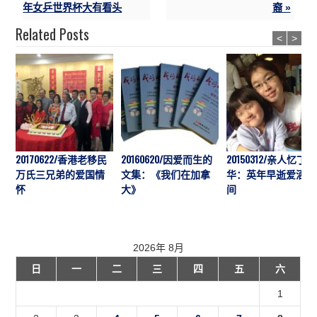
年女乒世界杯大有看头
裔 »
Related Posts
<
>
20170622/香港老移民
20160620/因爱而生的
20150312/亲人忆丁
万氏三兄弟的爱国情
文集：《我们在加拿
华：英年早逝爱洒人
怀
大》
间
2026年 8月
日
一
二
三
四
五
六
1