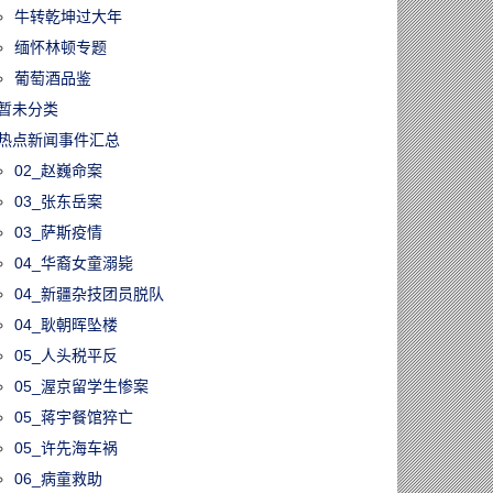
牛转乾坤过大年
缅怀林顿专题
葡萄酒品鉴
暂未分类
热点新闻事件汇总
02_赵巍命案
03_张东岳案
03_萨斯疫情
04_华裔女童溺毙
04_新疆杂技团员脱队
04_耿朝晖坠楼
05_人头税平反
05_渥京留学生惨案
05_蒋宇餐馆猝亡
05_许先海车祸
06_病童救助