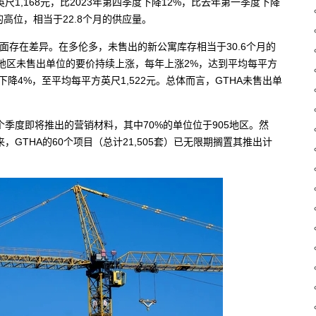
英尺1,168元，比2023年第四季度下降12%，比去年第一季度下降
的高位，相当于22.8个月的供应量。
面存在差异。在多伦多，未售出的新公寓库存相当于30.6个月的
05地区未售出单位的要价持续上涨，每年上涨2%，达到平均每平方
下降4%，至平均每平方英尺1,522元。总体而言，GTHA未售出单
几个季度即将推出的营销材料，其中70%的单位位于905地区。然
，GTHA的60个项目（总计21,505套）已无限期搁置其推出计