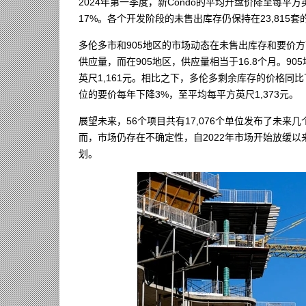
2024年第一季度，新Condo的平均开盘价降至每平方
17%。各个开发阶段的未售出库存仍保持在23,815套
多伦多市和905地区的市场动态在未售出库存和要价方
供应量，而在905地区，供应量相当于16.8个月。9
英尺1,161元。相比之下，多伦多剩余库存的价格同比
位的要价每年下降3%，至平均每平方英尺1,373元。
展望未来，56个项目共有17,076个单位发布了未来
而，市场仍存在不确定性，自2022年市场开始放缓以来
划。