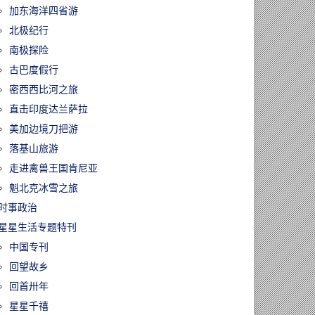
加东海洋四省游
北极纪行
南极探险
古巴度假行
密西西比河之旅
直击印度达兰萨拉
美加边境刀把游
落基山旅游
走进禽兽王国肯尼亚
魁北克冰雪之旅
时事政治
星星生活专题特刊
中国专刊
回望故乡
回首卅年
星星千禧