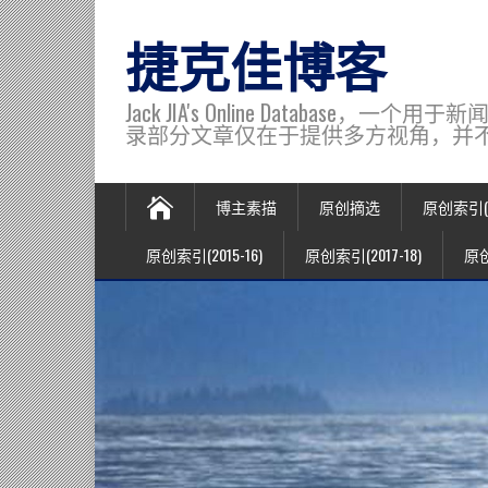
捷克佳博客
Jack JIA's Online Data
录部分文章仅在于提供多方视角，并不代表博主观
博主素描
原创摘选
原创索引(20
原创索引(2015-16)
原创索引(2017-18)
原创