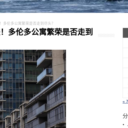
售暴跌！多伦多公寓繁荣是否走到尽头？
售暴跌！多伦多公寓繁荣是否走到
« 
分