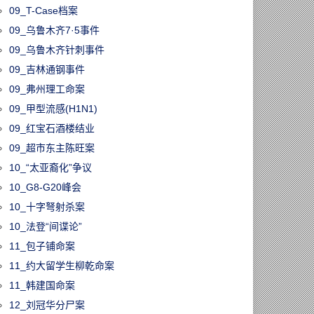
09_T-Case档案
09_乌鲁木齐7·5事件
09_乌鲁木齐针刺事件
09_吉林通钢事件
09_弗州理工命案
09_甲型流感(H1N1)
09_红宝石酒楼结业
09_超市东主陈旺案
10_“太亚裔化”争议
10_G8-G20峰会
10_十字弩射杀案
10_法登“间谍论”
11_包子铺命案
11_约大留学生柳乾命案
11_韩建国命案
12_刘冠华分尸案