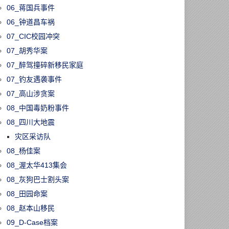
06_蒋国兵事件
06_钟道昌车祸
07_CIC校园冲突
07_胡秀华案
07_醉驾撞碎新移民家庭
07_钓友遇袭事件
07_高山涉贪案
08_中国毒奶粉事件
08_四川大地震
灾区采访队
08_杨佳案
08_渥太华413集会
08_灰狗巴士割头案
08_田园命案
08_赵本山移民
09_D-Case档案