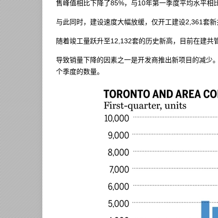
售峰值相比下降了85%，与10年第一季度平均水平相比
与此同时，建设速度大幅放缓，仅开工建设2,361套新
随着竣工量跃升至12,132套的历史新高，目前在建共
导致销量下降的因素之一是开发商推出新项目的减少。
个季度的数量。