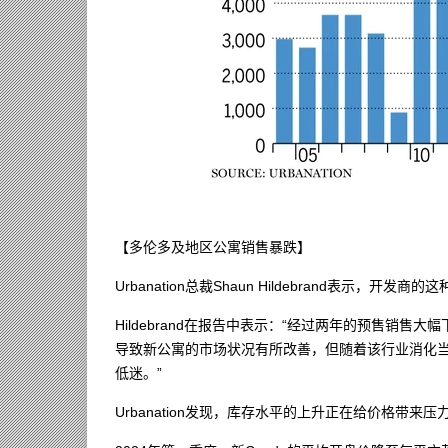
【多伦多及地区公寓销售暴跌】
Urbanation总裁Shaun Hildebrand表示，
Hildebrand在报告中表示：“经过两年的预售销
导致新公寓的市场状况有所改善，但随着该行业消化
低迷。”
Urbanation发现，库存水平的上升正在给价格带来压