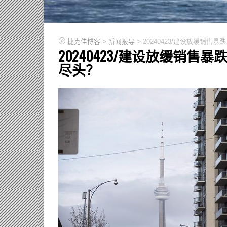
>
>
捷克佳博客
新闻报导
20240423/建设放缓销
20240423/建设放缓销
尽头？