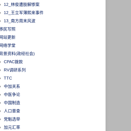
12_林俊遭肢解惨案
12_王立军薄熙来事件
13_南方周末风波
移民写照
网站更新
网络学堂
背景资料(政经社会)
CPAC拨款
RV调研系列
TTC
中加关系
中医争论
中国制造
人口普查
党魁选举
加元汇率