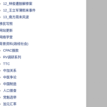
12_林俊遭肢解惨案
12_王立军薄熙来事件
13_南方周末风波
移民写照
网站更新
网络学堂
背景资料(政经社会)
CPAC拨款
RV调研系列
TTC
中加关系
中医争论
中国制造
人口普查
党魁选举
加元汇率