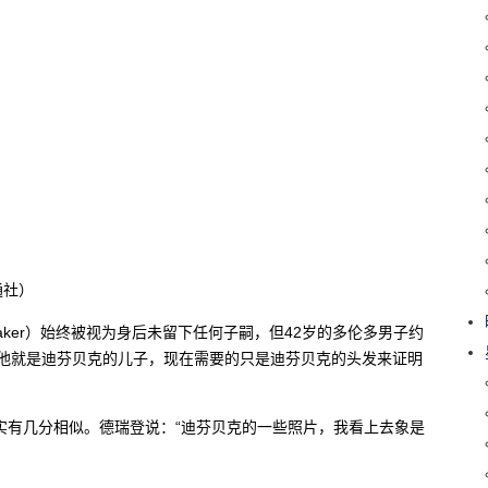
通社）
enbaker）始终被视为身后未留下任何子嗣，但42岁的多伦多男子约
）却认为，他就是迪芬贝克的儿子，现在需要的只是迪芬贝克的头发来证明
确实有几分相似。德瑞登说：“迪芬贝克的一些照片，我看上去象是