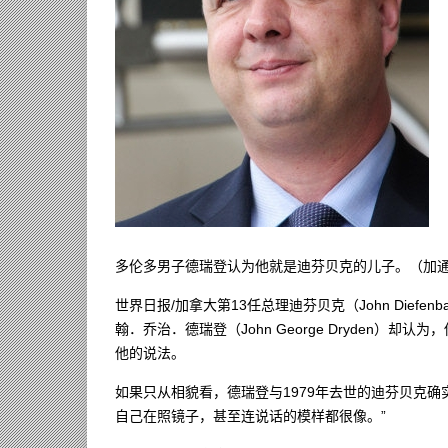
多伦多男子德瑞登认为他就是迪芬贝克的儿子。（加
世界日报/加拿大第13任总理迪芬贝克（John Dief
翰．乔治．德瑞登（John George Dryden
他的说法。
如果只从相貌看，德瑞登与1979年去世的迪芬贝克
自己在照镜子，甚至连说话的模样都很像。”