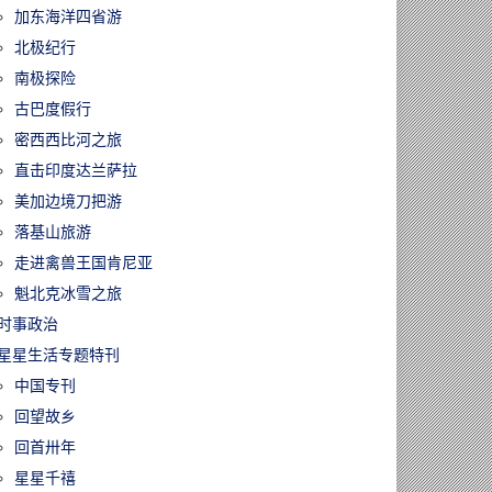
加东海洋四省游
北极纪行
南极探险
古巴度假行
密西西比河之旅
直击印度达兰萨拉
美加边境刀把游
落基山旅游
走进禽兽王国肯尼亚
魁北克冰雪之旅
时事政治
星星生活专题特刊
中国专刊
回望故乡
回首卅年
星星千禧