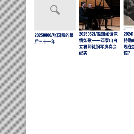
20250521/温润如诗深
202
20250806/张国焘的最
情如歌——邓泰山白
特勒
后三十一年
立君师徒钢琴演奏会
现在
纪实
馆？