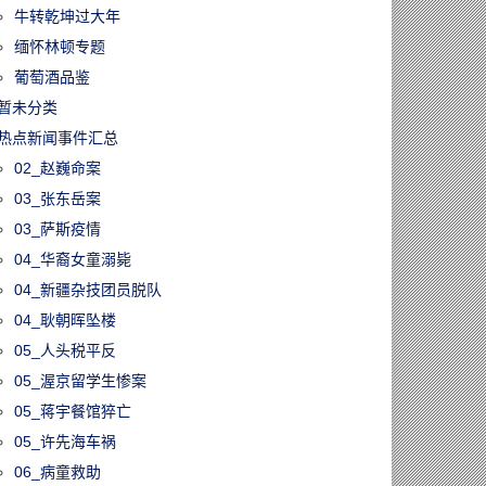
牛转乾坤过大年
缅怀林顿专题
葡萄酒品鉴
暂未分类
热点新闻事件汇总
02_赵巍命案
03_张东岳案
03_萨斯疫情
04_华裔女童溺毙
04_新疆杂技团员脱队
04_耿朝晖坠楼
05_人头税平反
05_渥京留学生惨案
05_蒋宇餐馆猝亡
05_许先海车祸
06_病童救助