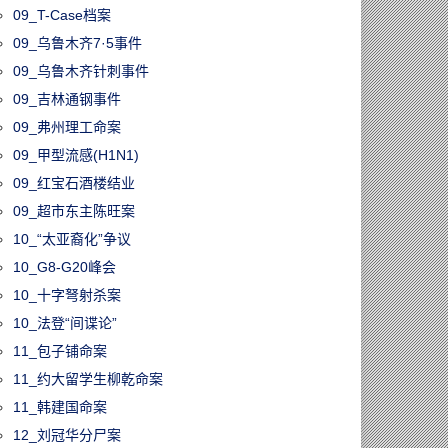
09_T-Case档案
09_乌鲁木齐7·5事件
09_乌鲁木齐针刺事件
09_吉林通钢事件
31023/皇家庄园将
09_弗州理工命案
名家枫彩精品联
09_甲型流感(H1N1)
首届酒文化节
09_红宝石酒楼结业
09_超市东主陈旺案
10_“太亚裔化”争议
10_G8-G20峰会
10_十字弩射杀案
10_法登“间谍论”
11_包子铺命案
11_约大留学生柳乾命案
11_韩建国命案
12_刘冠华分尸案