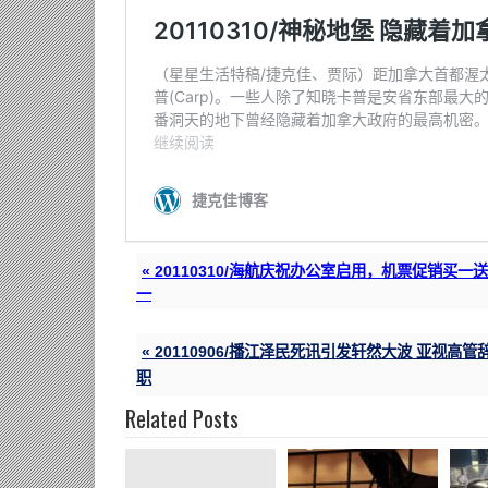
« 20110906/播江泽民死讯引发轩然大波 亚视高管
职
Related Posts