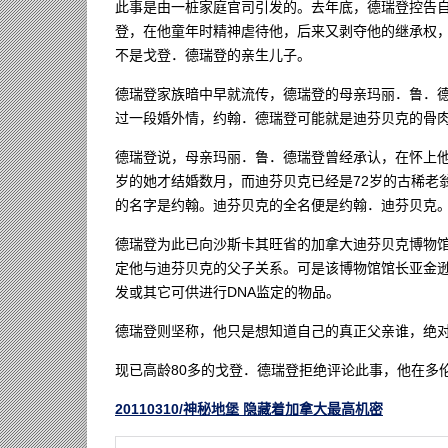
此事是由一桩家庭官司引发的。去年底，德瑞登控告
登，在他童年时精神虐待他，后来又剥夺他的继承权，为
不是戈登．德瑞登的亲生儿子。
德瑞登家族暗中早就流传，德瑞登的母亲玛丽．鲁．德瑞登（
过一段婚外情，约翰．德瑞登可能就是迪芬贝克的骨
德瑞登说，母亲玛丽．鲁．德瑞登曾经承认，在怀上他的
岁的她才结婚数月，而迪芬贝克已经是72岁的古稀老
的名字是约翰。迪芬贝克的全名便是约翰．迪芬贝克
德瑞登为此已向沙斯卡其旺省的加拿大迪芬贝克博物馆（Dief
定他与迪芬贝克的父子关系。可是该博物馆馆长亚金逊（Mi
发或其它可供进行DNA监定的物品。
德瑞登则坚称，他只是想知道自己的真正父亲谁，绝
现已高龄80多的戈登．德瑞登拒绝评论此事，他在多
20110310/神秘地堡 隐藏着加拿大最高机密