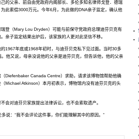
自己的父亲、前自由党政府内阁部长、多伦多知名律师戈登．德瑞
此索偿3000万元。今年6月，为此做的DNA亲子监定，确认他
Mary Lou Dryden）可能与前保守党政府总理迪芬贝克有
肉。亲子监定结果出炉后，该家族的人更对此坚信不移。
1967年底或1968年初时，与迪芬贝克私下见过面。当时30多
翁。他又说，母亲没说他的父亲是迪芬贝克，但告诉他，他的父亲
。
enbaker Canada Centre）求助，请求该博物馆帮助他确
chael Atkinson）本月初表示，博物馆内没有迪芬贝克的头
对不会对迪芬贝家族提出法律诉讼，也不会索取遗产。
伦多说：“我不会评论这件事，你们能理解其中的原因。”