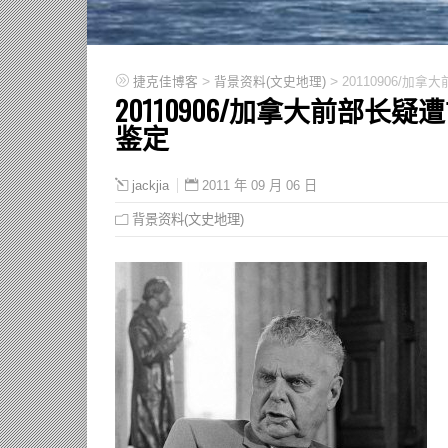
>
>
捷克佳博客
背景资料(文史地理)
20110906/
20110906/加拿大前部长
鉴定
2011 年 09 月 06 日
jackjia
背景资料(文史地理)