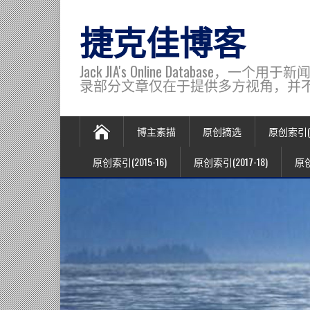
捷克佳博客
Jack JIA's Online Data
录部分文章仅在于提供多方视角，并不代表博主观
博主素描
原创摘选
原创索引(20
原创索引(2015-16)
原创索引(2017-18)
原创