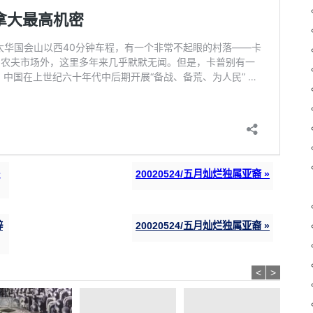
辞
20020524/五月灿烂独属亚裔 »
<
>