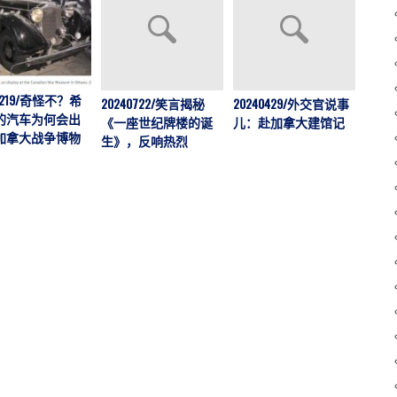
41219/奇怪不？希
20240722/笑言揭秘
20240429/外交官说事
202
的汽车为何会出
《一座世纪牌楼的诞
儿：赴加拿大建馆记
举行
加拿大战争博物
生》，反响热烈
展暨