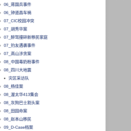
06_蒋国兵事件
06_钟道昌车祸
07_CIC校园冲突
07_胡秀华案
07_醉驾撞碎新移民家庭
07_钓友遇袭事件
07_高山涉贪案
08_中国毒奶粉事件
08_四川大地震
灾区采访队
08_杨佳案
08_渥太华413集会
08_灰狗巴士割头案
08_田园命案
08_赵本山移民
09_D-Case档案