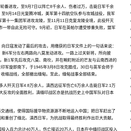
军轮番进攻，至9月7日以阵亡8千余人、伤者过万，击毙日军千余
，至9月14日光复腾冲城，美军第十四航空队参与攻城战役，我军
军第十一集团军进攻龙陵，至11月11日克复龙陵全境，此役歼灭
芒市一带自此无险可守。9月初，日军在英帕尔遭受惨重失败，盟军
，向日寇发动了最后的攻击，用缴获的日军文件上的一句话来说：
军、新6军分左右两路向八莫发动进攻。一路上过关斩将，所向披
后，新1军先后攻克八莫、南坎，并在畹町附近的芒友与云南西进的
军旋即南下，于1945年3月8日攻克腊戌，30日与英军会师于
，收缩战线，全部撤出缅甸。至此，缅甸战事全部结束。
人歼灭日军4.8万余人，滇西远征军伤亡6万余人击毙日军2.1万
略大反攻的全面胜利，滇缅印战区亦是抗战历史上中国军队对日本
际交通线，使得国际援华物资源源不断地运入中国；把日军赶出了
制和重创了缅北、滇西日军，为抗战取得最终胜利作出巨大贡献。
国投入兵力总计40万人，伤亡接近20万人，日本在中缅印战区投入