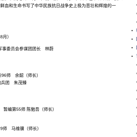
军用鲜血和生命书写了中华民族抗日战争史上极为悲壮和辉煌的一
8月）
军事委员会参谋团团长 林蔚
新96师 余韶（师长）
炮兵团 朱茂臻
暂编第55师 陈勉吾（师长）
29师 马维骥（师长）