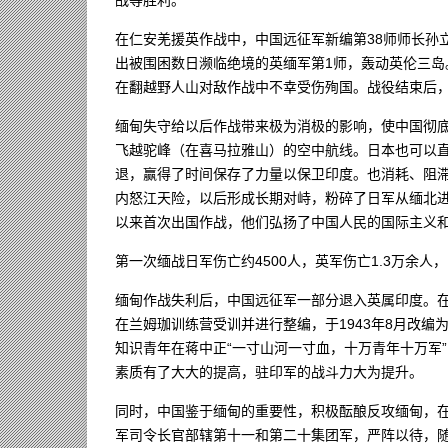
在仁安羌援英作战中，中国远征军新编第38师师长孙
出被围困数日濒临绝境的英缅军第1师，轰动英伦三岛
在翻越野人山对敌作战中不幸受伤殉国。战役结束后
缅甸失守给以后作战带来极为消极的影响，使中国彻
飞越驼峰（在喜马拉雅山）的空中航线。日本也可以
退，赢得了时间保存了力量以保卫印度。也消耗、阻
内怒江天险，以后形成长期对峙，粉碎了日军从缅北
以来首次出国作战，他们弘扬了中国人民的国际主义
第一次缅战日军伤亡约4500人，英军伤亡1.3万余
缅甸作战失利后，中国远征军一部分退入英属印度。在
在兰姆珈训练营受训并进行整编，于1943年8月改
知识青年在蒋中正“一寸山河一寸血，十万青年十万军
素质有了大大的提高，驻印军的战斗力大为提升。
同时，中国鉴于缅甸的重要性，积极酝酿反攻缅甸，在
军司令长官部辖第十一和第二十集团军，严阵以待，