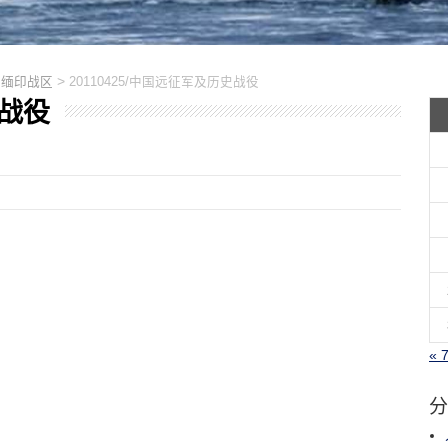
>
中缅印战区
20110425/中国远征军及历史战役
史战役
« 
分