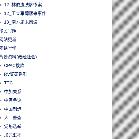
12_林俊遭肢解惨案
12_王立军薄熙来事件
13_南方周末风波
移民写照
网站更新
网络学堂
背景资料(政经社会)
CPAC拨款
RV调研系列
TTC
中加关系
中医争论
中国制造
人口普查
党魁选举
加元汇率