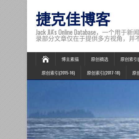
捷克佳博客
Jack JIA's Online Data
录部分文章仅在于提供多方视角，并不代表博主观
博主素描
原创摘选
原创索引(20
原创索引(2015-16)
原创索引(2017-18)
原创