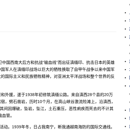
卫中国西南大后方和抗战“输血线”而出征滇缅印、抗击日本的英雄
中国军人在滇缅印战场以巨大的牺牲换取了自甲午战争以来中国军
大的国际主义和民族牺牲精神，对亚洲太平洋战场和整个世界的反
外援，遂于1938年初修筑滇缅公路。来自滇西28个县的20万
宿，劈石凿岩，历时10个月，在高山峡谷激流险滩上，沿滇西，
。其间因爆破，坠岩，坠江，土石重压，恶性痢疾而死去的不计其
输血管。
活动。1939年冬，日占我南宁，断我通越南海防的国际交通线。