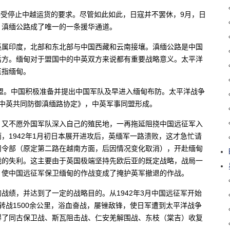
国接受停止中越运货的要求。尽管如此如此，日寇并不罢休，9月，日
。滇缅公路成了唯一的一条援华通道。
英属印度，北部和东北部与中国西藏和云南接壤。滇缅公路是中国
后方。缅甸对于盟国中的中英双方来说都有重要战略意义。太平洋
直指缅甸。
同盟。中国积极准备并提出中国军队及早进入缅甸布防。太平洋战争
了《中英共同防御滇缅路协定》，中英军事同盟形成。
，又不愿外国军队深入自己的殖民地，一再拖延阻挠中国远征军入
，1942年1月初日本展开进攻后，英缅军一路溃败，这才急忙请
司令部（原定第二路在越南方面，后因情况变化取消），开赴缅甸
战的失利。这主要由于英国极端坚持先欧后亚的既定战略，战局一
，使中国远征军保卫缅甸的作战变成了掩护英军撤退的作战。
战绩，并达到了一定的战略目的。从1942年3月中国远征军开始
转战1500余公里，浴血奋战，屡锉敌锋，使日军遭到太平洋战争
得了同古保卫战、斯瓦阻击战、仁安羌解围战、东枝（棠吉）收复