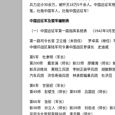
兵力总计30余万，被歼灭18万5千余人。中国远征
笔，壮哉中国军人，壮哉中国远征军！
中国远征军及盟军编制表
（一）中国远征军第一路指挥系统表 （1942年3月至
第一路司令长官 卫立煌（未到任） 罗卓英（继任）
中缅印战区美陆军司令兼中国战区参谋长 史迪威
第5军 杜聿明（军长）
第200师 戴安澜（师长）新22师 廖耀湘（师长）
新兵训练处 黄翔工兵团 李树正装甲兵团 胡献群
汽车兵团 洪世寿骑兵团 林承熙辎重兵团 杜洪范
第6军 甘丽初（军长）
第49师 彭壁生（师长）第93师 吕国铨（师长） 
第66军 张轸（军长）
新38师 孙立人（师长）新28师 刘伯龙（师长）新
另司令长官部直辖36师 李志鹏（师长）