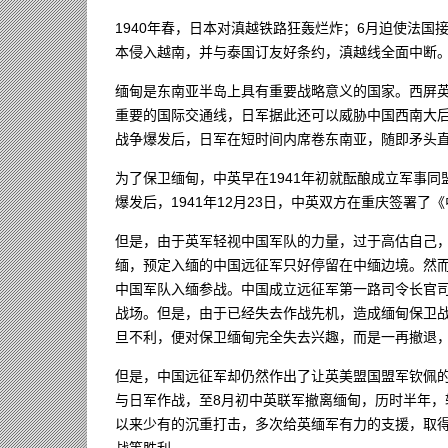
1940年春，日本对滇越铁路狂轰烂炸；6月迫使法
本侵入越南，并与泰国订友好条约，滇越线全面中断
缅甸是东南亚半岛上具有重要战略意义的国家。西屏
重要的国际交通线，日军据此还可以威胁中国西南大
战争爆发后，日军在短时间内席卷东南亚，随即矛头
为了保卫缅甸，中英早在1941年初就酝酿成立军事
爆发后，1941年12月23日，中英双方在重庆签署
但是，由于英军轻视中国军队的力量，过于高估自己
缅，预定入缅的中国远征军只好停留在中缅边境。然而
中国军队入缅参战。中国成立远征军第一路司令长官
战场。但是，由于已经失去作战先机，造成缅甸保卫
旦不利，便对保卫缅甸完全失去兴趣，而是一再撤退
但是，中国远征军却仍然作出了让英美盟国盟军钦佩的
与日军作战，至8月初中英联军撤离缅甸，历时半年，
以来少有的沉重打击，多次给英缅军有力的支援，取
战等胜利。