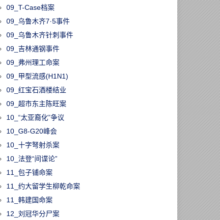
09_T-Case档案
09_乌鲁木齐7·5事件
09_乌鲁木齐针刺事件
09_吉林通钢事件
09_弗州理工命案
09_甲型流感(H1N1)
09_红宝石酒楼结业
09_超市东主陈旺案
10_“太亚裔化”争议
10_G8-G20峰会
10_十字弩射杀案
10_法登“间谍论”
11_包子铺命案
11_约大留学生柳乾命案
11_韩建国命案
12_刘冠华分尸案