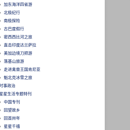
加东海洋四省游
北极纪行
南极探险
古巴度假行
密西西比河之旅
直击印度达兰萨拉
美加边境刀把游
落基山旅游
走进禽兽王国肯尼亚
魁北克冰雪之旅
时事政治
星星生活专题特刊
中国专刊
回望故乡
回首卅年
星星千禧