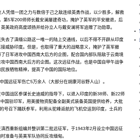
立人凭借一团之力与数倍于己之敌连续英勇作战，以少胜多，解救
。第5军200师师长戴安澜屡建奇功，掩护了英军的平安撤退，后
，英美政府高度颂扬并给孙立人与戴安澜将军追赠了功勋章。
底失去了滇缅公路这一唯一的陆上交通线，以后不得不开辟从印度
直接威胁印度。但是，也取得了重大的战略意义，掩护了英军撤
滞了日军进攻中国西南大后方的企图，配合国内部队阻敌于云南境
进攻中国西南大后方的企图。这次远征作战，也是中国自甲午战争
和民族牺牲精神，提高了中国的国际地位。
人，中国远征军伤亡5万余人（大部分在胡康河谷野人山）。
中国战区参谋长史迪威的指导下，以退入印度的新38师、新22师
编为中国驻印军，用美援物资配备全副美式装备英国提供给养，大批
”的号召下踊跃参军，利用从驼峰返航的飞机空运到印度，士兵的
滇西重新组编并整训第二批远征军，于1943年2月设立中国远征
随时准备与英美军队协同反攻缅甸。