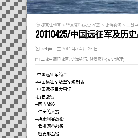
>
>
>
捷克佳博客
背景资料(文史地理)
史海钩沉
二战
20110425/中国远征军及历
2011 年 04 月 25 日
jackjia
二战中缅印战区
,
史海钩沉
,
背景资料(文史地理)
-中国远征军简介
-中国远征军及盟军编制表
-中国远征军大事记
-历史战役
–同古战役
–仁安羌大捷
–胡康河谷战役
–孟拱河谷战役
–密支那战役