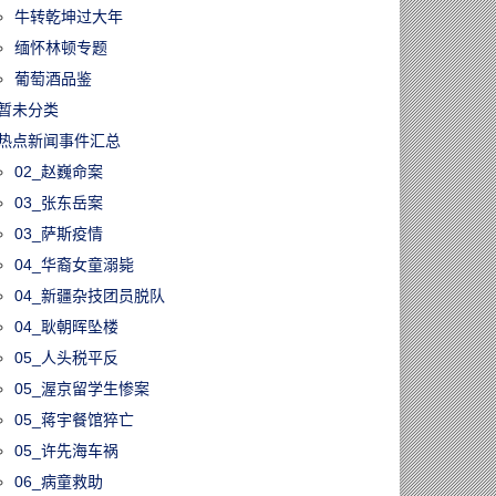
牛转乾坤过大年
缅怀林顿专题
葡萄酒品鉴
暂未分类
热点新闻事件汇总
02_赵巍命案
03_张东岳案
03_萨斯疫情
04_华裔女童溺毙
04_新疆杂技团员脱队
04_耿朝晖坠楼
05_人头税平反
05_渥京留学生惨案
05_蒋宇餐馆猝亡
05_许先海车祸
06_病童救助