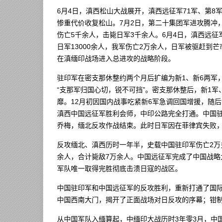
6月4日，滇西松山大战展开，滇西远征军71军、第8
惨重代价收复松山。7月2日，第二十集团军进攻腾冲
伤亡5千余人，击毙日军3千余人。6月4日，滇西远征
日军13000余人，我军伤亡2万余人，日军被驱赶到
在滇缅印战场进入总进攻的战略阶段。
驻印军在密支那休整约两个月后扩编为新1、新6两军
“支那军归国心切，锐不可挡”。密支那休整后，新1
靡。12月初因国内战事吃紧新6军急调回国增援，随
滇西中国远征军胜利会师，中印公路完全打通。中国驻印
乔梅，缅北反攻作战结束。此时日军因在菲律宾失败
反攻缅北、滇西历时一年半，史载中国驻印军伤亡2万多
余人，合计毙敌7万余人。中国远征军完成了中国战
军队唯一取得完胜彻底击溃日寇的战区。
中国驻印军和中国远征军的反攻胜利，重新打通了国
中国西南大门，揭开了正面战场对日反攻的序幕；钳
从中国军队入缅算起，中缅印大战历时3年零3月，中