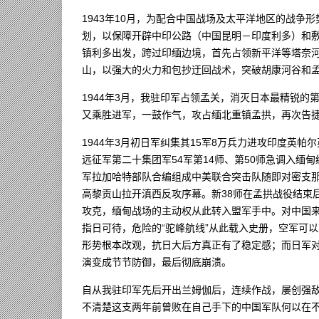
1943年10月，为配合中国战场及太平洋地区的战争
划，以保障开辟中印公路（中国昆明－印度利多）和敷
镇利多出发，跨过印缅边境，首先占领新平洋等塔奈
山，以强大的火力和包抄迂回战术，突破胡康河谷和
1944年3月，我驻印军占领孟关，消灭日本最精锐的
又乘胜进军，一鼓作气，攻占缅北重镇孟拱，再次告
1944年3月初日军纠集其15军8万兵力进攻印度英
远征军第二十集团军54军第14师、第50师急调入缅甸
军拉加哈特部队合编组成中美联合突击队随即对密支那
高黎贡山拉开滇西反攻序幕。新38师在孟拱战役结束
攻克，缅甸战场的主动权从此转入盟军手中。对中国
指日可待，危险的“驼峰航线”从此载入史册，空军可
形势根本改观，抗日大后方真正有了稳定感；而日军
演变成节节防御，最后彻底崩溃。
自从我驻印军先后开出兰姆伽后，连续作战，屡创强
不清楚这支两年前曾败在自己手下的中国军队何以在