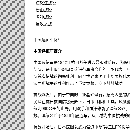
–渡怒江战役
–松山战役
–腾冲战役
–反攻之战
中国远征军网/
中国远征军简介
中国远征军是1942年抗日战争进入最艰难阶段、为保
部队，是中国与盟国直接进行军事合作的典型代表。
队首次征战的彻底胜利，向全世界表明了中华民族伟
法西斯战争的胜利作出了重要贡献，立下赫赫战功。
抗战爆发后，由于中国的工业基础薄弱，急需大量物资和
民众在抗日救国信念鼓舞下，自带口粮和工具，风餐露
缅北990公里的山野，用双手和血汗修筑了滇缅公路
数。滇缅公路于1938年底通车，从此成为中国抗战的
抗战开始后，日本谋图以武力强迫中断“第三国”的援华