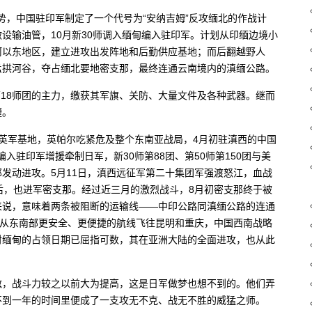
形势，中国驻印军制定了一个代号为“安纳吉姆”反攻缅北的作战计
设输油管，10月新30师调入缅甸编入驻印军。计划从印缅边境小
河以东地区，建立进攻出发阵地和后勤供应基地；而后翻越野人
孟拱河谷，夺占缅北要地密支那，最终连通云南境内的滇缅公路。
第18师团的主力，缴获其军旗、关防、大量文件及各种武器。继而
捷。
帕尔英军基地，英帕尔吃紧危及整个东南亚战局，4月初驻滇西的中国
编入驻印军增援牵制日军，新30师第88团、第50师第150团与美
发动进攻。5月11日，滇西远征军第二十集团军强渡怒江，血战
后，也进军密支那。经过近三月的激烈战斗，8月初密支那终于被
来说，意味着两条被阻断的运输线——中印公路同滇缅公路的连通
以从东南部更安全、更便捷的航线飞往昆明和重庆，中国西南战略
对缅甸的占领日期已屈指可数，其在亚洲大陆的全面进攻，也从此
敌，战斗力较之以前大为提高，这是日军做梦也想不到的。他们弄
不到一年的时间里便成了一支攻无不克、战无不胜的威猛之师。