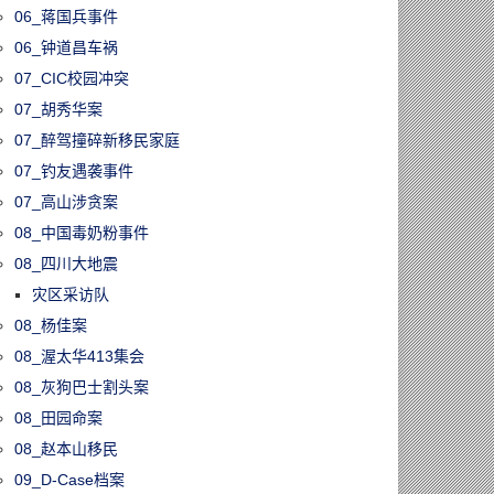
06_蒋国兵事件
06_钟道昌车祸
07_CIC校园冲突
07_胡秀华案
07_醉驾撞碎新移民家庭
07_钓友遇袭事件
07_高山涉贪案
08_中国毒奶粉事件
08_四川大地震
灾区采访队
08_杨佳案
08_渥太华413集会
08_灰狗巴士割头案
08_田园命案
08_赵本山移民
09_D-Case档案