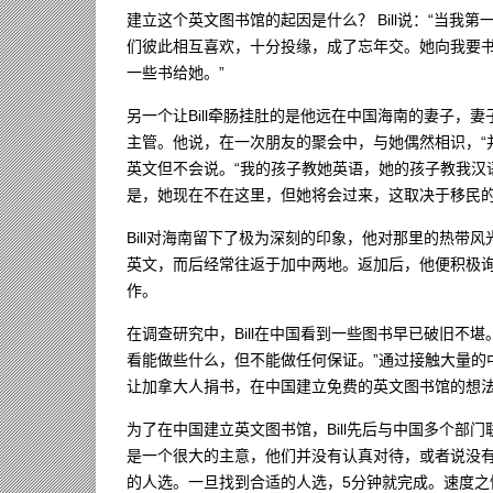
建立这个英文图书馆的起因是什么？ Bill说：“当
们彼此相互喜欢，十分投缘，成了忘年交。她向我要
一些书给她。”
另一个让Bill牵肠挂肚的是他远在中国海南的妻子，
主管。他说，在一次朋友的聚会中，与她偶然相识，“并不
英文但不会说。“我的孩子教她英语，她的孩子教我汉语
是，她现在不在这里，但她将会过来，这取决于移民的
Bill对海南留下了极为深刻的印象，他对那里的热带风
英文，而后经常往返于加中两地。返加后，他便积极
作。
在调查研究中，Bill在中国看到一些图书早已破旧不
看能做些什么，但不能做任何保证。”通过接触大量的中
让加拿大人捐书，在中国建立免费的英文图书馆的想
为了在中国建立英文图书馆，Bill先后与中国多个部
是一个很大的主意，他们并没有认真对待，或者说没
的人选。一旦找到合适的人选，5分钟就完成。速度之