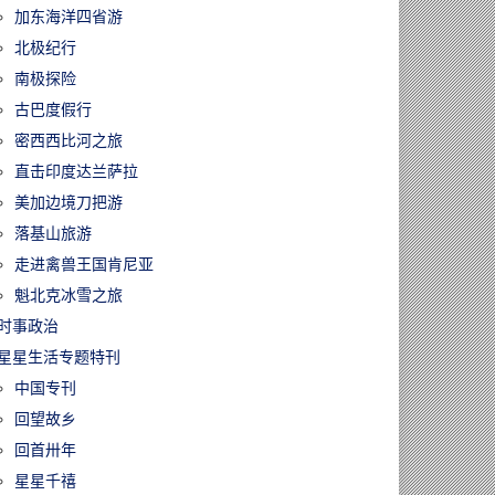
加东海洋四省游
北极纪行
南极探险
古巴度假行
密西西比河之旅
直击印度达兰萨拉
美加边境刀把游
落基山旅游
走进禽兽王国肯尼亚
魁北克冰雪之旅
时事政治
星星生活专题特刊
中国专刊
回望故乡
回首卅年
星星千禧