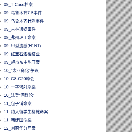
09_T-Case档案
09_乌鲁木齐7·5事件
09_乌鲁木齐针刺事件
09_吉林通钢事件
09_弗州理工命案
09_甲型流感(H1N1)
09_红宝石酒楼结业
09_超市东主陈旺案
10_“太亚裔化”争议
10_G8-G20峰会
10_十字弩射杀案
10_法登“间谍论”
11_包子铺命案
11_约大留学生柳乾命案
11_韩建国命案
12_刘冠华分尸案