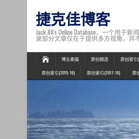
捷克佳博客
Jack JIA's Online Data
录部分文章仅在于提供多方视角，并不代表博主观
博主素描
原创摘选
原创索引(20
原创索引(2015-16)
原创索引(2017-18)
原创