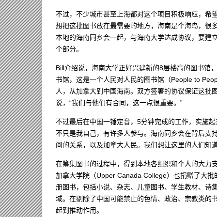
不过，不少城市甚至上海都对这个项目积极响应，希望
想把这批图书放在最需要的地方，海南是个海岛，很多东
本地的海南同乡会一起，与海南大学达成协议，要建
个部分。
Bill介绍说，海南大学正好兴建新的8层楼高的图书馆，
书馆，这是一个人民对人民的图书馆（People to Peo
人，从加拿大到中国海南。双方签署的协议保证这批图书
说，“我们与他们有合同，这一点很重要。”
不过最后在中国一锤定音，5分钟完成的工作，实施起
不只是我自己，有许多人参与。海南同乡会在背后支
间的关系，以及加拿大人民。我们想让这里的人们知道，我
在筹集图书的过程中，得到本地各组织和个人的大力支持，安
加拿大学院（Upper Canada College）也
册图书，包括小说、杂志、儿童图书、学生教材、诗
域。在剔除了中国可能禁止的色情、政治、宗教类的书目
起到推动作用。