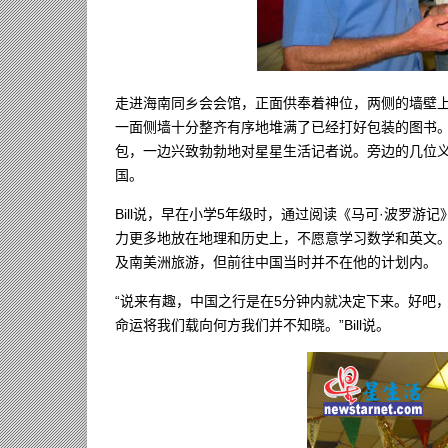
走进海南同乡会会馆，正面供奉着神位，两侧的墙壁
一面侧墙十分整齐有序地堆满了已经打好包装的图书。“
包，一边兴致勃勃地对星星生活记者说。旁边的几位
国。
Bill说，早在小学5年级时，通过阅读《马可·波罗
力更多地放在地理和历史上，不愿意学习数学和英文
及南美洲旅游，但前往中国当时并不在他的计划内。
“说来有趣，中国之行是在5分钟内就决定下来。好吧
命运将我们载向何方我们并不知晓。”Bill说。