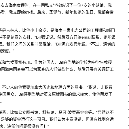
我第一次去海南度假时，在一间私立学校结识了一位7岁的小姑娘，我
书看，我立即给她找。后来，圣诞节、新年和她的生日，我都会带
妻子是吉林人，比他小十余岁，是海南一家电力公司的工程师和部门
是刻意的安排，”Bill强调说。然后双方开始email联系，她能读
。我们之间的关系非常融洽。”Bill满心欢喜地说。“不过，遗憾的
速度。”
光和气候赞赏有加。作为外国人，Bill在当地的学校为中学生教授
询问海南同乡会可以为家乡的人们做些什么，随后开展有关调研工
堪。不少人向他索要加拿大历史和地理方面的图书。“我说，让我看
国民众，Bill感到当地对英文原版图书的需求较大，使他萌发了
法。
门联系，比如公立图书馆，科技馆，马可·波罗基金会等。“显然这不
有足够的资金运行这一项目。我们认为主意没错，但没有找到合适
快，连任何问题都没有问！”