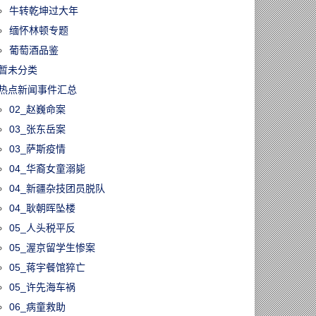
牛转乾坤过大年
缅怀林顿专题
葡萄酒品鉴
暂未分类
热点新闻事件汇总
02_赵巍命案
03_张东岳案
03_萨斯疫情
04_华裔女童溺毙
04_新疆杂技团员脱队
04_耿朝晖坠楼
05_人头税平反
05_渥京留学生惨案
05_蒋宇餐馆猝亡
05_许先海车祸
06_病童救助