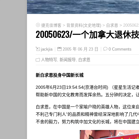
>
>
>
捷克佳博客
背景资料(文史地理)
白求恩
2005
20050623/一个加拿大退
2005 年 06 月 23 日
0 Comments
jackjia
人物特写
,
新闻报导
,
白求恩
新白求恩投身中国新长城
2005年6月23日19:54:54(京港台时间) （
帮助新中国的文化教育而发挥余热。五分钟的决定，
白求恩，在中国是一个家喻户晓的英雄人物，这位来自
不利己专门利人”的品质和精神曾经深深地影响了几代
不舍的毅力，努力构筑中加文化的长城，将在中国建