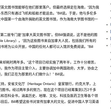
英文图书馆能够在他们那里落户。但最终选择定在海南，“因为我
西只有通过飞机和船舶才能运去。”Bill说。于是，他与多伦多
立中国第一个由海外捐助的英文图书馆，作为海南大学图书馆的一
第二层专门是“加拿大英文图书馆”。但Bill强调说，这不是他的图
ple Library）。“因为这些图书来自加拿大人民，包括我们所有的
将为公众开放，中国的任何人都可以入馆并免费阅读。”Bill
来却耗时两年多。“这个项目已经实施了两年半，工作十分艰苦，
持，我作为项目主管介入，主要协调加中两国政府，大学，协会之
们正在为那里的人们做什么！” Bill说。
省文化厅（Heritage Ontario）皇家银行，约克大学，上
捐赠了大批的图书。经过两年多的努力，现在这个项目已经筹集到1万2千多
集和百科全书，涵盖历史、地理、文化、科技及医药卫生等各个领
后，Bill希望这些书对宣传加拿大的文化，促进中国人学习英语