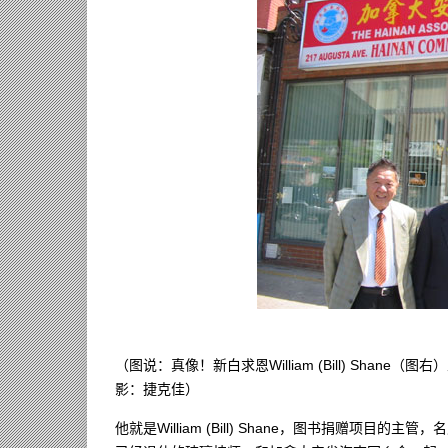
（图说：真像！新白求恩William (Bill) Sh
影：捷克佳）
他就是William (Bill) Shane，图书捐赠项目