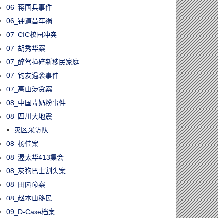
06_蒋国兵事件
06_钟道昌车祸
07_CIC校园冲突
07_胡秀华案
07_醉驾撞碎新移民家庭
07_钓友遇袭事件
07_高山涉贪案
08_中国毒奶粉事件
08_四川大地震
灾区采访队
08_杨佳案
08_渥太华413集会
08_灰狗巴士割头案
08_田园命案
08_赵本山移民
09_D-Case档案