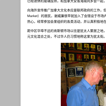
已经退休的玻璃技师，和加拿大安省海南同乡会一起
向海外宣传推广加拿大文化本应是联邦政府的工作，但Bil
Market）的居民，谢威廉很早就加入了会馆设于市场内
热心，经常参加会里组织的各类活动，并认真积极地在
距中区华埠不远的肯斯顿市场以往是犹太人聚居之地
元文化混合之处，不过华人仍习惯地称这里为犹太街