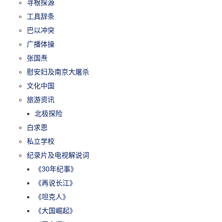
寻根探源
工具辞条
巴以冲突
广播体操
张国焘
慰安妇及南京大屠杀
文化中国
旅游资讯
北极探险
白求恩
私立学校
纪录片及电视解说词
《30年纪事》
《再说长江》
《坦克人》
《大国崛起》