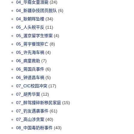
04_华裔女童溺毙
(24)
04_新疆杂技团员脱队
(6)
04_耿朝晖坠楼
(34)
05_人头税平反
(11)
05_渥京留学生惨案
(4)
05_蒋宇餐馆猝亡
(8)
05_许先海车祸
(4)
06_病童救助
(7)
06_蒋国兵事件
(6)
06_钟道昌车祸
(5)
07_CIC校园冲突
(17)
07_胡秀华案
(12)
07_醉驾撞碎新移民家庭
(15)
07_钓友遇袭事件
(61)
07_高山涉贪案
(40)
08_中国毒奶粉事件
(43)