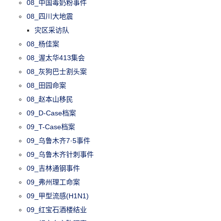
08_中国毒奶粉事件
08_四川大地震
灾区采访队
08_杨佳案
08_渥太华413集会
08_灰狗巴士割头案
08_田园命案
08_赵本山移民
09_D-Case档案
09_T-Case档案
09_乌鲁木齐7·5事件
09_乌鲁木齐针刺事件
09_吉林通钢事件
09_弗州理工命案
09_甲型流感(H1N1)
09_红宝石酒楼结业