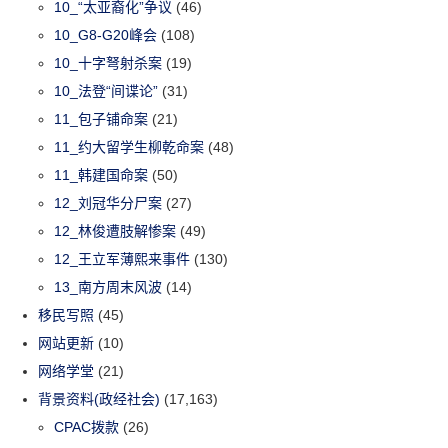
10_“太亚裔化”争议
(46)
10_G8-G20峰会
(108)
10_十字弩射杀案
(19)
10_法登“间谍论”
(31)
11_包子铺命案
(21)
11_约大留学生柳乾命案
(48)
11_韩建国命案
(50)
12_刘冠华分尸案
(27)
12_林俊遭肢解惨案
(49)
12_王立军薄熙来事件
(130)
13_南方周末风波
(14)
移民写照
(45)
网站更新
(10)
网络学堂
(21)
背景资料(政经社会)
(17,163)
CPAC拨款
(26)