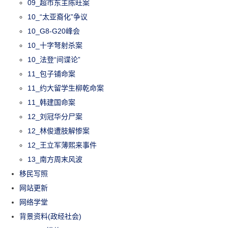
09_超市东主陈旺案
10_“太亚裔化”争议
10_G8-G20峰会
10_十字弩射杀案
10_法登“间谍论”
11_包子铺命案
11_约大留学生柳乾命案
11_韩建国命案
12_刘冠华分尸案
12_林俊遭肢解惨案
12_王立军薄熙来事件
13_南方周末风波
移民写照
网站更新
网络学堂
背景资料(政经社会)