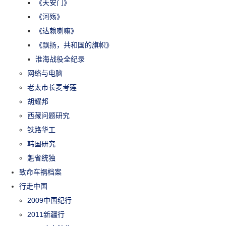
《天安门》
《河殇》
《达赖喇嘛》
《飘扬，共和国的旗帜》
淮海战役全纪录
网络与电脑
老太市长麦考莲
胡耀邦
西藏问题研究
铁路华工
韩国研究
魁省统独
致命车祸档案
行走中国
2009中国纪行
2011新疆行