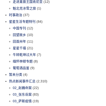
走进禽兽王国肯尼亚
(12)
魁北克冰雪之旅
(1)
时事政治
(37)
星星生活专题特刊
(84)
中国专刊
(12)
回望故乡
(10)
回首卅年
(11)
星星千禧
(21)
牛转乾坤过大年
(7)
缅怀林顿专题
(8)
葡萄酒品鉴
(9)
暂未分类
(4)
热点新闻事件汇总
(2,310)
02_赵巍命案
(22)
03_张东岳案
(83)
03_萨斯疫情
(19)