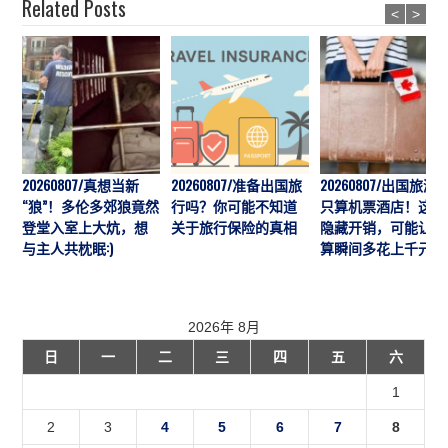
Related Posts
<
>
20260807/真想当新
20260807/准备出国旅
20260807/出国旅游
“狼”！多伦多郊狼竟然
行吗？你可能不知道
只算机票酒店！这7
登堂入室上大炕，想
关于旅行保险的真相
隐藏开销，可能让预
与主人共枕眠:)
算瞬间多花上千元
2026年 8月
日
一
二
三
四
五
六
1
2
3
4
5
6
7
8