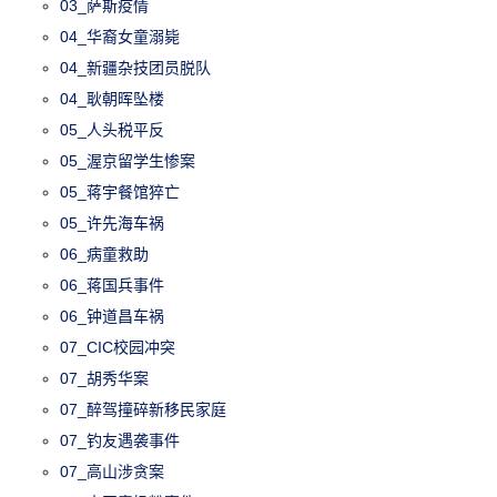
03_萨斯疫情
04_华裔女童溺毙
04_新疆杂技团员脱队
04_耿朝晖坠楼
05_人头税平反
05_渥京留学生惨案
05_蒋宇餐馆猝亡
05_许先海车祸
06_病童救助
06_蒋国兵事件
06_钟道昌车祸
07_CIC校园冲突
07_胡秀华案
07_醉驾撞碎新移民家庭
07_钓友遇袭事件
07_高山涉贪案