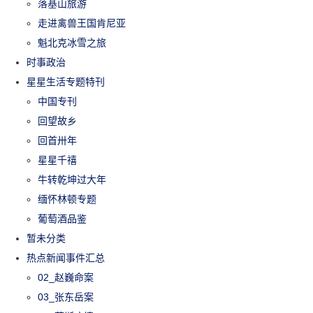
落基山旅游
走进禽兽王国肯尼亚
魁北克冰雪之旅
时事政治
星星生活专题特刊
中国专刊
回望故乡
回首卅年
星星千禧
牛转乾坤过大年
缅怀林顿专题
葡萄酒品鉴
暂未分类
热点新闻事件汇总
02_赵巍命案
03_张东岳案