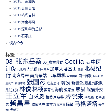
2015广东汕头
2015贵州贵阳
2017精彩吉林
2019海南椰风
2019深圳华为总部
2019石家庄
谈古论今
标签
03_张东岳案
Cecilia
中医
06_病童救助
PS3
北极纪
针灸
加拿大落基山
人头税
九段线
刑事案件
加航
行
南方周末
卡车司机
南海争端
同一首歌
双重国籍
圣诞灯屋
张国焘
新疆杂技团员脱队
成吉思汗
摩托党
圣诞节
安省市选
林俊
林顿
熊猫
熊猫外交
海航
温家宝
最低工资
栾菊杰
王立军
薄熙来
白求恩
葡萄酒品鉴
薄瓜瓜
调查研
赖昌星
马格诺塔
跨国抚养
陈敏
究
软实力
麦考
邹至蕙
龙虾