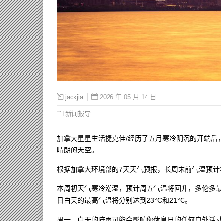
2026 年 05 月 14 日
jackjia
新闻报导
加拿大星星生活捷克佳/经历了五月寒冷阴沉的开端后
晴朗的天空。
根据加拿大环境部的7天天气预报，长周末前气温预计
本周初天气寒冷潮湿，预计周五气温将回升，多伦多最
日白天的最高气温将分别达到23°C和21°C。
周一，白天的阵雨可能会影响你休息日的任何户外活动