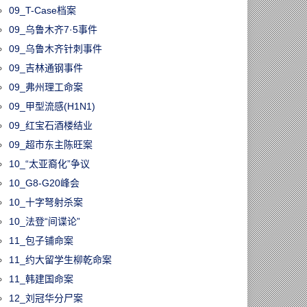
09_T-Case档案
09_乌鲁木齐7·5事件
09_乌鲁木齐针刺事件
09_吉林通钢事件
09_弗州理工命案
09_甲型流感(H1N1)
09_红宝石酒楼结业
09_超市东主陈旺案
10_“太亚裔化”争议
10_G8-G20峰会
10_十字弩射杀案
10_法登“间谍论”
11_包子铺命案
11_约大留学生柳乾命案
11_韩建国命案
12_刘冠华分尸案