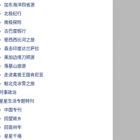
加东海洋四省游
北极纪行
南极探险
古巴度假行
密西西比河之旅
直击印度达兰萨拉
美加边境刀把游
落基山旅游
走进禽兽王国肯尼亚
魁北克冰雪之旅
时事政治
星星生活专题特刊
中国专刊
回望故乡
回首卅年
星星千禧