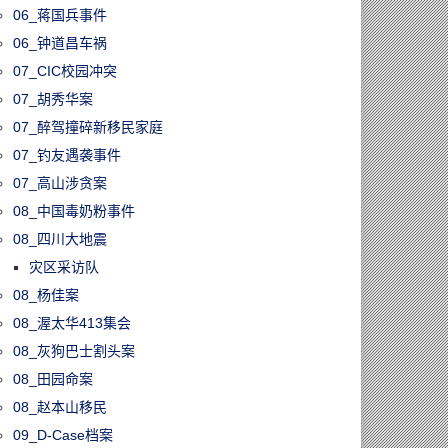
06_蒋国兵事件
06_钟道昌车祸
07_CIC校园冲突
07_胡秀华案
07_醉驾撞碎新移民家庭
07_钓友遇袭事件
07_高山涉贪案
08_中国毒奶粉事件
08_四川大地震
灾区采访队
08_杨佳案
60805/多伦多急诊
报！电动滑板车
08_渥太华413集会
增365%，10岁
08_灰狗巴士割头案
成最大受害群体
08_田园命案
08_赵本山移民
09_D-Case档案