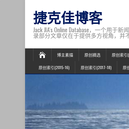
捷克佳博客
Jack JIA's Online Data
录部分文章仅在于提供多方视角，并不代表博主观
博主素描
原创摘选
原创索引(20
原创索引(2015-16)
原创索引(2017-18)
原创