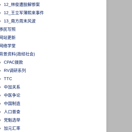
12_林俊遭肢解惨案
12_王立军薄熙来事件
13_南方周末风波
移民写照
网站更新
网络学堂
背景资料(政经社会)
CPAC拨款
RV调研系列
TTC
中加关系
中医争论
中国制造
人口普查
党魁选举
加元汇率