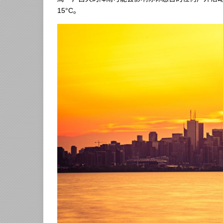
15°C。