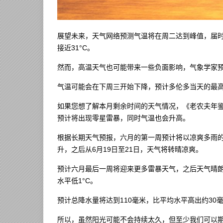
展望未来，天气网络预测气温将在周二达到峰值，届时
接近31°C。
然而，高温天气也可能带来一些负面影响，气象学家预
气温可能会在下周三开始下降，预计多伦多当天的最高气
如果您想了解本月剩余时间的天气情况，《老农夫年鉴
预计将出现零星雷暴，同时气温也会升高。
根据长期天气预报，六月的第一周预计将以凉爽多雨的
升，之后从6月19日至21日，天气将转晴凉爽。
预计六月最后一周将迎来更多雷暴天气，之后天气晴朗炎
水平低1°C。
预计总降水量将达到110毫米，比平均水平高出约30
所以，虽然阳光可能不会持续太久，但至少我们可以