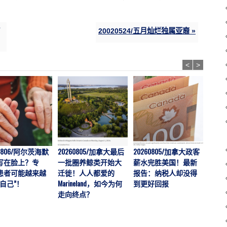
20020524/五月灿烂独属亚裔 »
<
>
60806/阿尔茨海默
20260805/加拿大最后
20260805/加拿大政客
202
写在脸上？专
一批圈养鲸类开始大
薪水完胜美国！最新
拉警
患者可能越来越
迁徙！人人都爱的
报告：纳税人却没得
伤者暴
自己”！
Marineland，如今为何
到更好回报
男孩
走向终点？