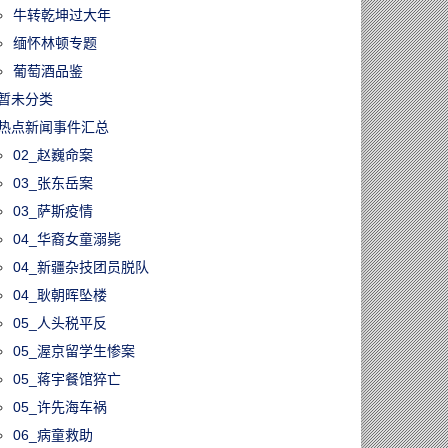
牛转乾坤过大年
缅怀林顿专题
葡萄酒品鉴
暂未分类
热点新闻事件汇总
02_赵巍命案
03_张东岳案
03_萨斯疫情
04_华裔女童溺毙
04_新疆杂技团员脱队
04_耿朝晖坠楼
05_人头税平反
05_渥京留学生惨案
05_蒋宇餐馆猝亡
05_许先海车祸
06_病童救助