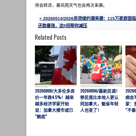
将会转凉，暴风雨天气也会再次来袭。
« 20260514/2026房贷续约潮来袭：115万家庭面临
还款暴涨，这5招帮你减压
Related Posts
20260806/大多伦多房
20260806/最新民调！
202
价一年跌4.5%！越来
移民竟比本地人更认
病会
越多经济学家开始
同加拿大，魁省年轻
家：
说：加拿大楼市或已
人也变了！
“不像
“触底”