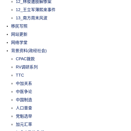
12_林俊遭肢解惨案
12_王立军薄熙来事件
13_南方周末风波
移民写照
网站更新
网络学堂
背景资料(政经社会)
CPAC拨款
RV调研系列
TTC
中加关系
中医争论
中国制造
人口普查
党魁选举
加元汇率