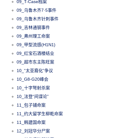
09_T-Case档案
09_乌鲁木齐7·5事件
09_乌鲁木齐针刺事件
09_吉林通钢事件
09_弗州理工命案
09_甲型流感(H1N1)
09_红宝石酒楼结业
09_超市东主陈旺案
10_“太亚裔化”争议
10_G8-G20峰会
10_十字弩射杀案
10_法登“间谍论”
11_包子铺命案
11_约大留学生柳乾命案
11_韩建国命案
12_刘冠华分尸案