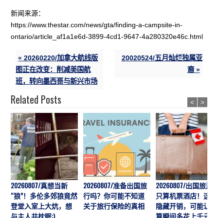
新闻来源：
https://www.thestar.com/news/gta/finding-a-campsite-in-
ontario/article_af1a1e6d-3899-4cd1-9647-4a280320e46c.html
« 20260220/加拿大航线版
20020524/五月灿烂独属亚
图正在改变：削减美国航
裔 »
班，转向墨西哥与新兴市场
Related Posts
<
>
20260807/真想当新
20260807/准备出国旅
20260807/出国旅游
“狼”！多伦多郊狼竟然
行吗？你可能不知道
只算机票酒店！这7
登堂入室上大炕，想
关于旅行保险的真相
隐藏开销，可能让预
与主人共枕眠:)
算瞬间多花上千元