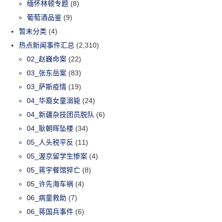
缅怀林顿专题
(8)
葡萄酒品鉴
(9)
暂未分类
(4)
热点新闻事件汇总
(2,310)
02_赵巍命案
(22)
03_张东岳案
(83)
03_萨斯疫情
(19)
04_华裔女童溺毙
(24)
04_新疆杂技团员脱队
(6)
04_耿朝晖坠楼
(34)
05_人头税平反
(11)
05_渥京留学生惨案
(4)
05_蒋宇餐馆猝亡
(8)
05_许先海车祸
(4)
06_病童救助
(7)
06_蒋国兵事件
(6)