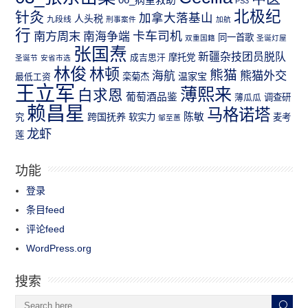
06_病童救助
PS3
北极纪
针灸
加拿大落基山
人头税
九段线
刑事案件
加航
行
南方周末
卡车司机
南海争端
同一首歌
双重国籍
圣诞灯屋
张国焘
新疆杂技团员脱队
成吉思汗
摩托党
圣诞节
安省市选
林俊
林顿
熊猫
熊猫外交
海航
温家宝
最低工资
栾菊杰
王立军
薄熙来
白求恩
葡萄酒品鉴
薄瓜瓜
调查研
赖昌星
马格诺塔
跨国抚养
陈敏
究
软实力
麦考
邹至蕙
龙虾
莲
功能
登录
条目feed
评论feed
WordPress.org
搜索