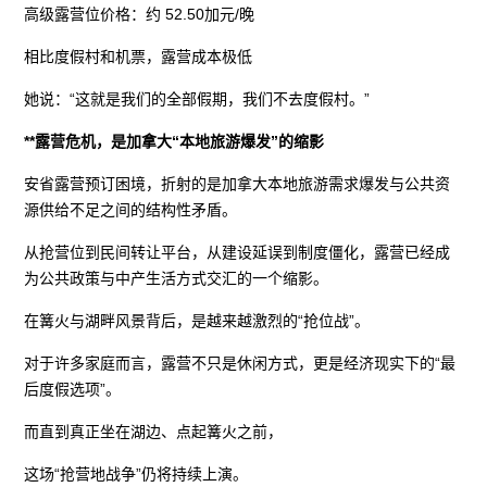
高级露营位价格：约 52.50加元/晚
相比度假村和机票，露营成本极低
她说：“这就是我们的全部假期，我们不去度假村。”
**露营危机，是加拿大“本地旅游爆发”的缩影
安省露营预订困境，折射的是加拿大本地旅游需求爆发与公共资
源供给不足之间的结构性矛盾。
从抢营位到民间转让平台，从建设延误到制度僵化，露营已经成
为公共政策与中产生活方式交汇的一个缩影。
在篝火与湖畔风景背后，是越来越激烈的“抢位战”。
对于许多家庭而言，露营不只是休闲方式，更是经济现实下的“最
后度假选项”。
而直到真正坐在湖边、点起篝火之前，
这场“抢营地战争”仍将持续上演。