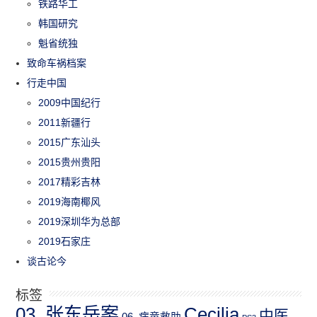
铁路华工
韩国研究
魁省统独
致命车祸档案
行走中国
2009中国纪行
2011新疆行
2015广东汕头
2015贵州贵阳
2017精彩吉林
2019海南椰风
2019深圳华为总部
2019石家庄
谈古论今
标签
03_张东岳案
Cecilia
中医