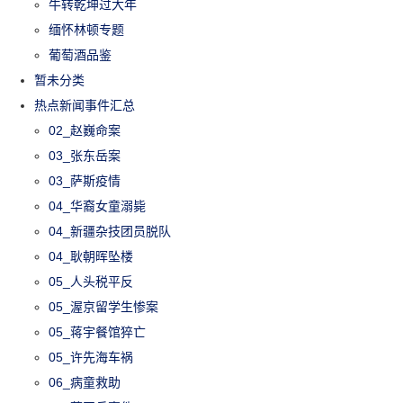
牛转乾坤过大年
缅怀林顿专题
葡萄酒品鉴
暂未分类
热点新闻事件汇总
02_赵巍命案
03_张东岳案
03_萨斯疫情
04_华裔女童溺毙
04_新疆杂技团员脱队
04_耿朝晖坠楼
05_人头税平反
05_渥京留学生惨案
05_蒋宇餐馆猝亡
05_许先海车祸
06_病童救助