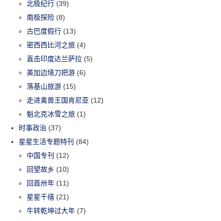
北极纪行
(39)
南极探险
(8)
古巴度假行
(13)
密西西比河之旅
(4)
直击印度达兰萨拉
(5)
美加边境刀把游
(6)
落基山旅游
(15)
走进禽兽王国肯尼亚
(12)
魁北克冰雪之旅
(1)
时事政治
(37)
星星生活专题特刊
(84)
中国专刊
(12)
回望故乡
(10)
回首卅年
(11)
星星千禧
(21)
牛转乾坤过大年
(7)