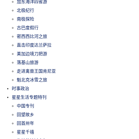
加东海洋四省游
北极纪行
南极探险
古巴度假行
密西西比河之旅
直击印度达兰萨拉
美加边境刀把游
落基山旅游
走进禽兽王国肯尼亚
魁北克冰雪之旅
时事政治
星星生活专题特刊
中国专刊
回望故乡
回首卅年
星星千禧