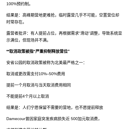
100%预约制。
结果是：高峰期营地更难抢，临时露营几乎不可能，空置营位却
时常存在。
露营者批评：有人提前占位，再根据需求“滑动”调整，导致系统显
示满位，但现场并不满。
**取消政策被指“严重抑制释放营位”
安省公园的取消政策被称为北美最严格之一：
取消或更改需支付10%–50%费用
提前一个月取消与当天取消费用相同
不能提前4个月以上取消
结果是：人们宁愿保留不需要的营地，也不愿提前释放
Damecour曾因家庭突发疾病损失近 500加元取消费，