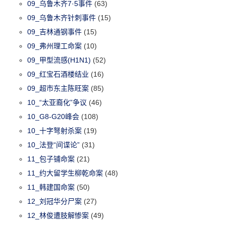
09_乌鲁木齐7·5事件
(63)
09_乌鲁木齐针刺事件
(15)
09_吉林通钢事件
(15)
09_弗州理工命案
(10)
09_甲型流感(H1N1)
(52)
09_红宝石酒楼结业
(16)
09_超市东主陈旺案
(85)
10_“太亚裔化”争议
(46)
10_G8-G20峰会
(108)
10_十字弩射杀案
(19)
10_法登“间谍论”
(31)
11_包子铺命案
(21)
11_约大留学生柳乾命案
(48)
11_韩建国命案
(50)
12_刘冠华分尸案
(27)
12_林俊遭肢解惨案
(49)