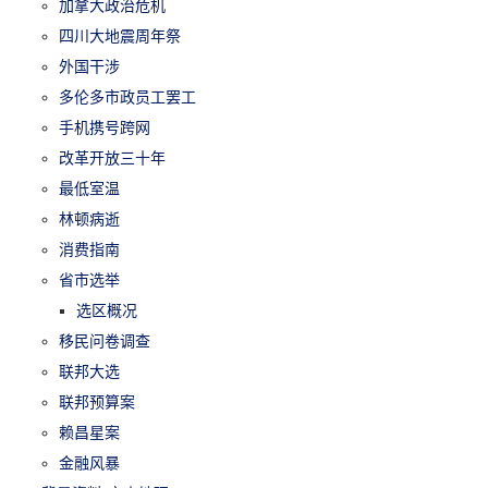
加拿大政治危机
四川大地震周年祭
外国干涉
多伦多市政员工罢工
手机携号跨网
改革开放三十年
最低室温
林顿病逝
消费指南
省市选举
选区概况
移民问卷调查
联邦大选
联邦预算案
赖昌星案
金融风暴