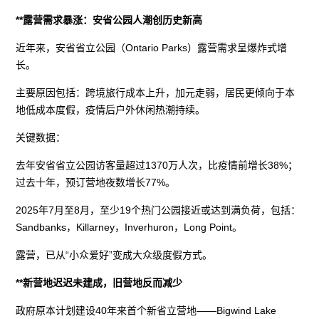
**露营需求暴涨：安省公园人潮创历史新高
近年来，安省省立公园（Ontario Parks）露营需求呈爆炸式增
长。
主要原因包括：跨境旅行成本上升，加元走弱，居民更倾向于本
地低成本度假，疫情后户外休闲热潮持续。
关键数据：
去年安省省立公园访客量超过1370万人次，比疫情前增长38%；
过去十年，预订营地夜数增长77%。
2025年7月至8月，至少19个热门公园接近或达到满负荷，包括：
Sandbanks，Killarney，Inverhuron，Long Point。
露营，已从“小众爱好”变成大众级度假方式。
**新营地迟迟未建成，旧营地反而减少
政府原本计划建设40年来首个新省立营地——Bigwind Lake