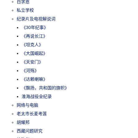
白求恩
私立学校
纪录片及电视解说词
《30年纪事》
《再说长江》
《坦克人》
《大国崛起》
《天安门》
《河殇》
《达赖喇嘛》
《飘扬，共和国的旗帜》
淮海战役全纪录
网络与电脑
老太市长麦考莲
胡耀邦
西藏问题研究