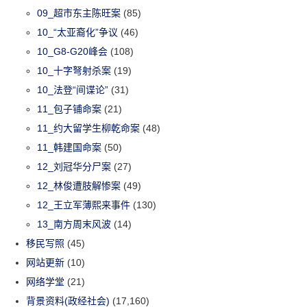
09_超市东主陈旺案
(85)
10_“太亚裔化”争议
(46)
10_G8-G20峰会
(108)
10_十字弩射杀案
(19)
10_法登“间谍论”
(31)
11_包子铺命案
(21)
11_约大留学生柳乾命案
(48)
11_韩建国命案
(50)
12_刘冠华分尸案
(27)
12_林俊遭肢解惨案
(49)
12_王立军薄熙来事件
(130)
13_南方周末风波
(14)
移民写照
(45)
网站更新
(10)
网络学堂
(21)
背景资料(政经社会)
(17,160)