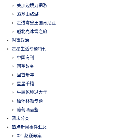
美加边境刀把游
落基山旅游
走进禽兽王国肯尼亚
魁北克冰雪之旅
时事政治
星星生活专题特刊
中国专刊
回望故乡
回首卅年
星星千禧
牛转乾坤过大年
缅怀林顿专题
葡萄酒品鉴
暂未分类
热点新闻事件汇总
02_赵巍命案