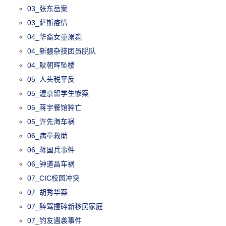
03_张东岳案
03_萨斯疫情
04_华裔女童溺毙
04_新疆杂技团员脱队
04_耿朝晖坠楼
05_人头税平反
05_渥京留学生惨案
05_蒋宇餐馆猝亡
05_许先海车祸
06_病童救助
06_蒋国兵事件
06_钟道昌车祸
07_CIC校园冲突
07_胡秀华案
07_醉驾撞碎新移民家庭
07_钓友遇袭事件