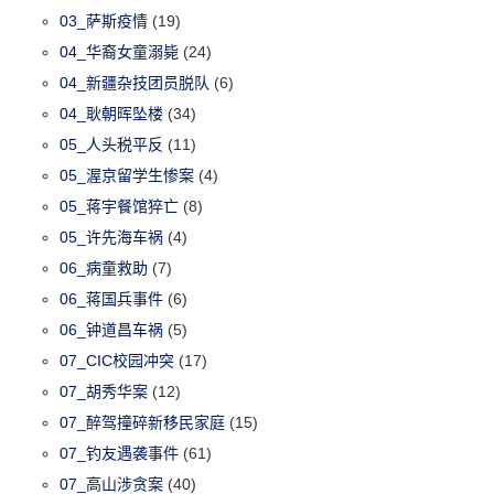
03_萨斯疫情
(19)
04_华裔女童溺毙
(24)
04_新疆杂技团员脱队
(6)
04_耿朝晖坠楼
(34)
05_人头税平反
(11)
05_渥京留学生惨案
(4)
05_蒋宇餐馆猝亡
(8)
05_许先海车祸
(4)
06_病童救助
(7)
06_蒋国兵事件
(6)
06_钟道昌车祸
(5)
07_CIC校园冲突
(17)
07_胡秀华案
(12)
07_醉驾撞碎新移民家庭
(15)
07_钓友遇袭事件
(61)
07_高山涉贪案
(40)