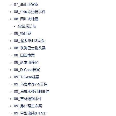
07_高山涉贪案
08_中国毒奶粉事件
08_四川大地震
灾区采访队
08_杨佳案
08_渥太华413集会
08_灰狗巴士割头案
08_田园命案
08_赵本山移民
09_D-Case档案
09_T-Case档案
09_乌鲁木齐7·5事件
09_乌鲁木齐针刺事件
09_吉林通钢事件
09_弗州理工命案
09_甲型流感(H1N1)