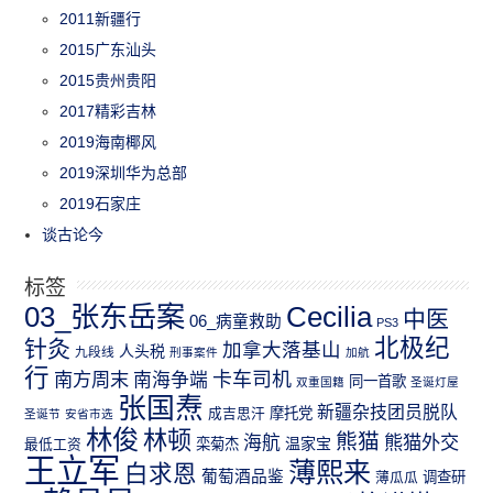
2011新疆行
2015广东汕头
2015贵州贵阳
2017精彩吉林
2019海南椰风
2019深圳华为总部
2019石家庄
谈古论今
标签
03_张东岳案
Cecilia
中医
06_病童救助
PS3
北极纪
针灸
加拿大落基山
人头税
九段线
刑事案件
加航
行
南方周末
卡车司机
南海争端
同一首歌
双重国籍
圣诞灯屋
张国焘
新疆杂技团员脱队
成吉思汗
摩托党
圣诞节
安省市选
林俊
林顿
熊猫
熊猫外交
海航
温家宝
最低工资
栾菊杰
王立军
薄熙来
白求恩
葡萄酒品鉴
薄瓜瓜
调查研