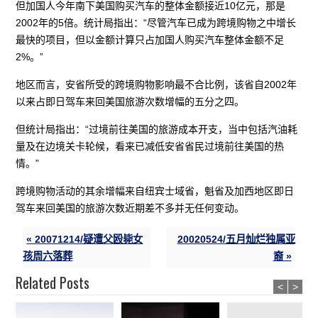
但加国人今年南下美国购买汽车的整体金额接近10亿元，那是
2002年的5倍。统计局指出：“尽管汽车已成为跨境购物之中增长
最快的项目，但以金额计算只占加国人购买汽车整体金额不足
2%。”
地区而言，安省所受的跨境购物影响最不合比例，该省自2002年
以来占即日驾车来回美国旅游次数增幅的五分之四。
但统计局指出：“过境前往美国的旅游成本开支，当中包括汽油耗
量及在边境关卡轮候，看来已减低安省省民过境前往美国的热
情。”
跨境购物活动的其余增幅来自纽宾士域省，魁省及加西地区即日
驾车来回美国的旅游次数近期差不多并无任何变动。
« 20071214/疑遭父殴毙女
20020524/五月灿烂独属亚
孩周六落葬
裔 »
Related Posts
<
>