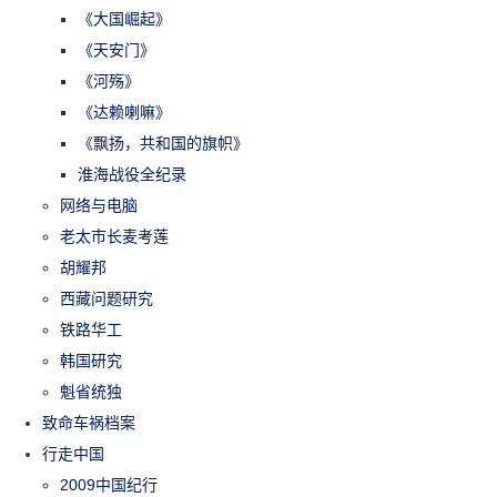
《大国崛起》
《天安门》
《河殇》
《达赖喇嘛》
《飘扬，共和国的旗帜》
淮海战役全纪录
网络与电脑
老太市长麦考莲
胡耀邦
西藏问题研究
铁路华工
韩国研究
魁省统独
致命车祸档案
行走中国
2009中国纪行