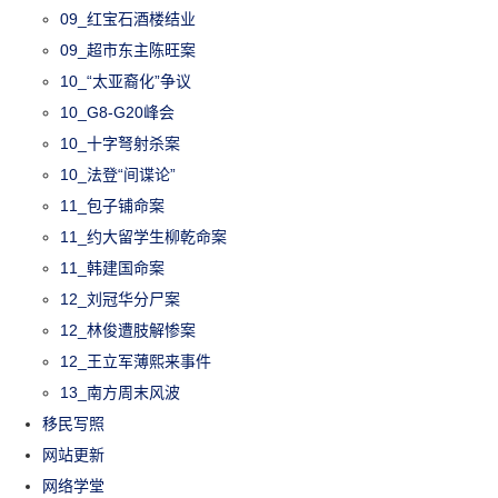
09_红宝石酒楼结业
09_超市东主陈旺案
10_“太亚裔化”争议
10_G8-G20峰会
10_十字弩射杀案
10_法登“间谍论”
11_包子铺命案
11_约大留学生柳乾命案
11_韩建国命案
12_刘冠华分尸案
12_林俊遭肢解惨案
12_王立军薄熙来事件
13_南方周末风波
移民写照
网站更新
网络学堂