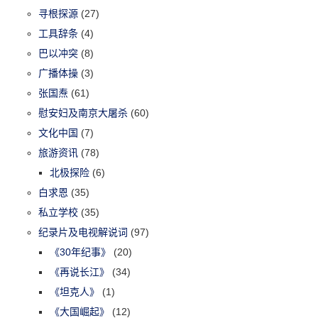
寻根探源
(27)
工具辞条
(4)
巴以冲突
(8)
广播体操
(3)
张国焘
(61)
慰安妇及南京大屠杀
(60)
文化中国
(7)
旅游资讯
(78)
北极探险
(6)
白求恩
(35)
私立学校
(35)
纪录片及电视解说词
(97)
《30年纪事》
(20)
《再说长江》
(34)
《坦克人》
(1)
《大国崛起》
(12)