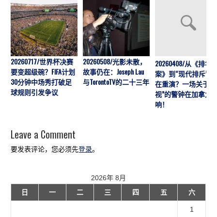
20260717/世界杯决赛
20260508/光影未散，
20260408/从《排华
要变超级碗？FIFA计划
故事仍在：Joseph Lau
案》到“现代排斥”历
30分钟中场秀打破足
与TorontoTV的二十三年
在重演？一场关于“
球规则引发争议
视”的警钟在加拿大
响！
Leave a Comment
要发表评论，您必须先
登录
。
2026年 8月
日
一
二
三
四
五
六
1