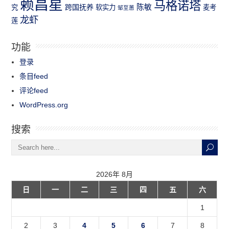
赖昌星
马格诺塔
跨国抚养
陈敏
究
软实力
麦考
邹至蕙
龙虾
莲
功能
登录
条目feed
评论feed
WordPress.org
搜索
2026年 8月
日
一
二
三
四
五
六
1
2
3
4
5
6
7
8