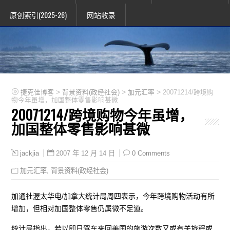
原创索引(2025-26)
网站收录
>
>
>
捷克佳博客
背景资料(政经社会)
加元汇率
20071214/跨境购
物今年虽增，加国整体零售影响甚微
20071214/跨境购物今年虽增，
加国整体零售影响甚微
2007 年 12 月 14 日
0 Comments
jackjia
加元汇率
,
背景资料(政经社会)
加通社渥太华电/加拿大统计局周四表示，今年跨境购物活动有所
增加，但相对加国整体零售仍属微不足道。
统计局指出，若以即日驾车来回美国的旅游次数又或有关旅程或