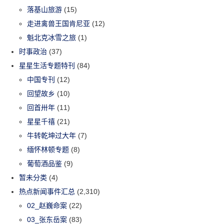
落基山旅游
(15)
走进禽兽王国肯尼亚
(12)
魁北克冰雪之旅
(1)
时事政治
(37)
星星生活专题特刊
(84)
中国专刊
(12)
回望故乡
(10)
回首卅年
(11)
星星千禧
(21)
牛转乾坤过大年
(7)
缅怀林顿专题
(8)
葡萄酒品鉴
(9)
暂未分类
(4)
热点新闻事件汇总
(2,310)
02_赵巍命案
(22)
03_张东岳案
(83)