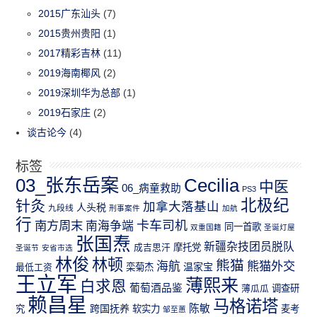
2015广东汕头
(7)
2015贵州贵阳
(1)
2017精彩吉林
(11)
2019海南椰风
(2)
2019深圳华为总部
(1)
2019石家庄
(2)
谈古论今
(4)
标签
03_张东岳案
Cecilia
中医
06_病童救助
PS3
北极纪
针灸
加拿大落基山
人头税
九段线
刑事案件
加航
行
南方周末
卡车司机
南海争端
同一首歌
双重国籍
圣诞灯屋
张国焘
新疆杂技团员脱队
成吉思汗
摩托党
圣诞节
安省市选
林俊
林顿
熊猫
熊猫外交
海航
温家宝
最低工资
栾菊杰
王立军
薄熙来
白求恩
葡萄酒品鉴
薄瓜瓜
调查研
赖昌星
马格诺塔
跨国抚养
陈敏
究
软实力
麦考
邹至蕙