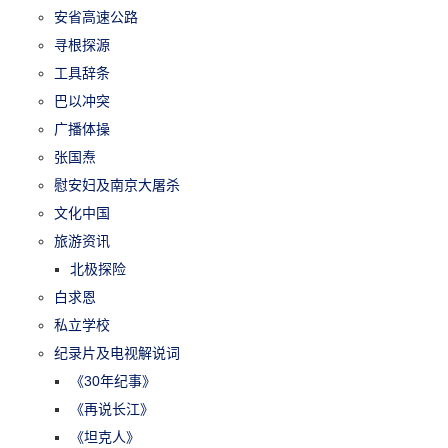
安省高速公路
寻根探源
工具辞条
巴以冲突
广播体操
张国焘
慰安妇及南京大屠杀
文化中国
旅游资讯
北极探险
白求恩
私立学校
纪录片及电视解说词
《30年纪事》
《再说长江》
《坦克人》