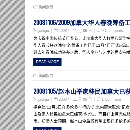
新闻报导
20081106/2009加拿大华人春晚筹
2008 年 11 月 06 日
0 Comments
jackjia
为庆祝中国传统节日春节，让加拿大华人移民和留学生们
华人春节联欢晚会”的筹备工作已于11月4日正式启
继去年春晚成功举办之后，华人企业与艺术的再次完
READ MORE
新闻报导
20081105/赵本山举家移民加拿大已
2008 年 11 月 05 日
1 Comment
jackjia
捷克佳/11月5日在多伦多举行的“东北内蒙大联欢”
山及家人移民加拿大已经获得批准，而且在上月完成
市。知情人士预期，赵本山今后将有望出现在多伦多的