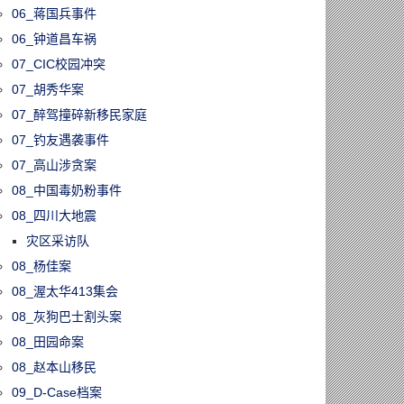
06_蒋国兵事件
06_钟道昌车祸
07_CIC校园冲突
07_胡秀华案
07_醉驾撞碎新移民家庭
07_钓友遇袭事件
07_高山涉贪案
08_中国毒奶粉事件
08_四川大地震
灾区采访队
08_杨佳案
08_渥太华413集会
08_灰狗巴士割头案
08_田园命案
08_赵本山移民
09_D-Case档案