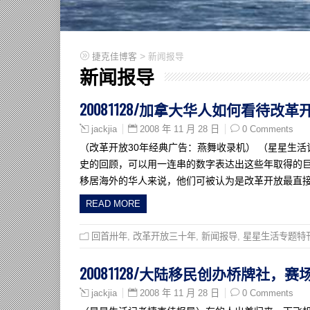
>
捷克佳博客
新闻报导
新闻报导
20081128/加拿大华人如何看待改
2008 年 11 月 28 日
0 Comments
jackjia
（改革开放30年经典广告：燕舞收录机） （星星生
史的回顾，可以用一连串的数字表达出这些年取得的巨
移居海外的华人来说，他们可被认为是改革开放最直
READ MORE
回首卅年
,
改革开放三十年
,
新闻报导
,
星星生活专题特
20081128/大陆移民创办桥牌社，
2008 年 11 月 28 日
0 Comments
jackjia