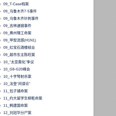
09_T-Case档案
09_乌鲁木齐7·5事件
09_乌鲁木齐针刺事件
09_吉林通钢事件
09_弗州理工命案
09_甲型流感(H1N1)
09_红宝石酒楼结业
09_超市东主陈旺案
10_“太亚裔化”争议
10_G8-G20峰会
10_十字弩射杀案
10_法登“间谍论”
11_包子铺命案
11_约大留学生柳乾命案
11_韩建国命案
12_刘冠华分尸案