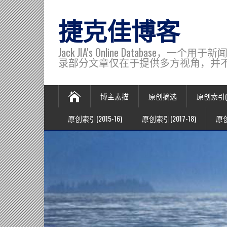
捷克佳博客
Jack JIA's Online Data
录部分文章仅在于提供多方视角，并不代表博主观
博主素描
原创摘选
原创索引(20
原创索引(2015-16)
原创索引(2017-18)
原创