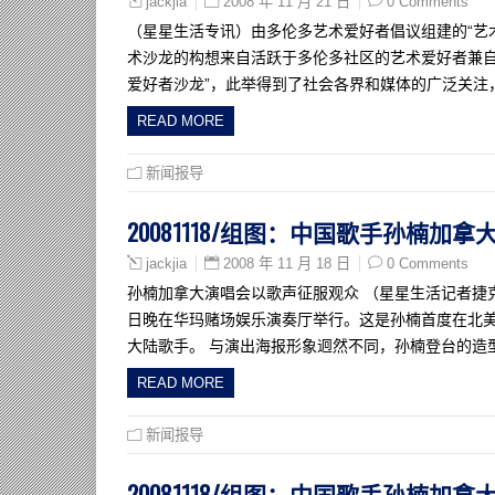
2008 年 11 月 21 日
0 Comments
jackjia
（星星生活专讯）由多伦多艺术爱好者倡议组建的“艺术
术沙龙的构想来自活跃于多伦多社区的艺术爱好者兼自
爱好者沙龙”，此举得到了社会各界和媒体的广泛关注
READ MORE
新闻报导
20081118/组图：中国歌手孙楠加拿
2008 年 11 月 18 日
0 Comments
jackjia
孙楠加拿大演唱会以歌声征服观众 （星星生活记者捷克佳
日晚在华玛赌场娱乐演奏厅举行。这是孙楠首度在北
大陆歌手。 与演出海报形象迥然不同，孙楠登台的造
READ MORE
新闻报导
20081118/组图：中国歌手孙楠加拿