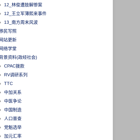
12_林俊遭肢解惨案
12_王立军薄熙来事件
13_南方周末风波
移民写照
网站更新
网络学堂
背景资料(政经社会)
CPAC拨款
RV调研系列
TTC
中加关系
中医争论
中国制造
人口普查
党魁选举
加元汇率