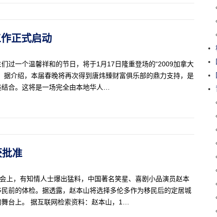
备工作正式启动
过一个温馨祥和的节日，将于1月17日隆重登场的“2009加拿大
动。 据介绍，本届春晚将再次得到唐炜臻财富俱乐部的鼎力支持，是
美结合。这将是一场完全由本地华人…
获批准
记者会上，有知情人士爆出猛料，中国著名笑星、喜剧小品演员赵本
移民前的体检。据透露，赵本山将选择多伦多作为移民后的定居城
舞台上。 据互联网检索资料：赵本山，1…