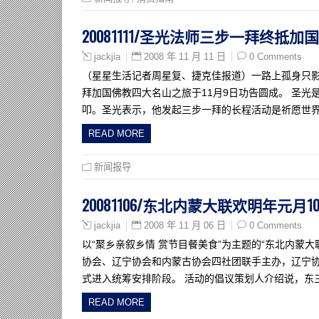
20081111/圣光法师三步一拜终抵加
2008 年 11 月 11 日
0 Comments
jackjia
（星星生活记者周星复、捷克佳报道）一路上孤身只影
拜加国佛教四大名山之旅于11月9日功告圆成。 圣
叩。圣光表示，他发起三步一拜的长程活动是祈愿世
READ MORE
新闻报导
20081106/东北内蒙大联欢明年元月
2008 年 11 月 06 日
0 Comments
jackjia
以“聚乡亲叙乡情 赏节目餐美食”为主题的“东北内蒙
协会、辽宁协会和内蒙古协会四社团联手主办，辽宁
式进入统筹安排阶段。 活动的倡议策划人介绍说，东
READ MORE