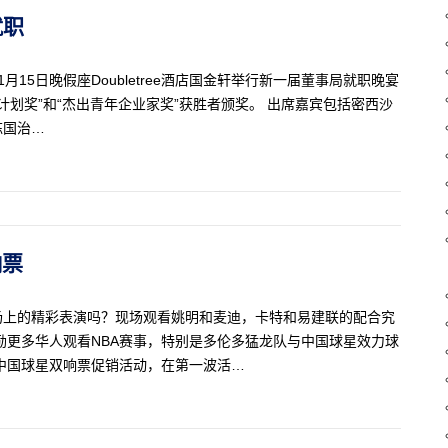
就职
15日晚假座Doubletree酒店国金轩举行新一届董事局就职晚宴
计划奖”和“杰出青年企业家奖”获胜者颁奖。 出席嘉宾包括密西沙
长陈国治…
响票
场上的精彩表演吗？现场观看姚明和麦迪，卡特和易建联的配合究
励更多华人观看NBA赛事，特别是多伦多猛龙队与中国球星效力球
A中国球星双响票促销活动，在第一波活…