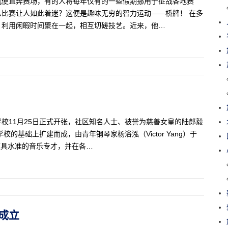
机便直奔赛场，有的人将每年仅有的一些假期挪用于征战各地赛
比赛让人如此着迷？这便是趣味无穷的智力运动——桥牌！ 在多
，利用闲暇时间聚在一起，相互切磋技艺。近来，他…
校11月25日正式开张，社区知名人士、被誉为慈善女皇的陆郎毅
的基础上扩建而成，由青年钢琴家杨浴泓（Victor Yang）于
颇具水准的音乐专才，并在各…
多成立