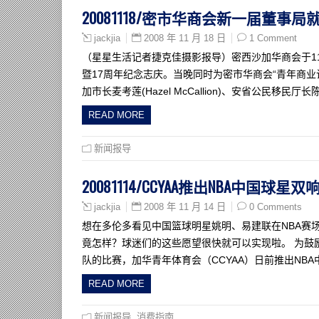
20081118/密市华商会新一届董事局
2008 年 11 月 18 日
1 Comment
jackjia
（星星生活记者捷克佳摄影报导）密西沙加华商会于11月
暨17周年纪念志庆。当晚同时为密市华商会“青年商业
加市长麦考莲(Hazel McCallion)、安省公民移民厅
READ MORE
新闻报导
20081114/CCYAA推出NBA中国球星双
2008 年 11 月 14 日
0 Comments
jackjia
想在多伦多看见中国篮球明星姚明、易建联在NBA赛
竟怎样？球迷们的这些愿望很快就可以实现啦。 为鼓
队的比赛，加华青年体育会（CCYAA）日前推出NB
READ MORE
新闻报导
,
消费指南