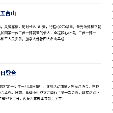
国五台山
，风餐露宿，历时长达181天，行程约270华里，圣光法师和平朝
光是加国第一位三步一拜朝圣的僧人，全程静心止语，三步一拜一
界和平人民安乐，加拿大佛教四大名山早成…
10日登台
大联欢”定于明年元月10日举行。该项活动加拿大黑龙江协会、吉林
协会承办。日前，筹备小组成立并举行了第一次会议，联欢活动正
三省密不可分，内蒙古东部本来就是关东…