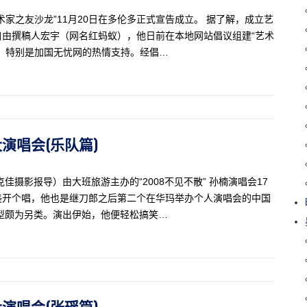
家之友沙龙”11月20日在多伦多正式宣告成立。 据了解，成立艺
由撰稿人宏宇（网名红蚂蚁），他日前在本地网站倡议组建“艺术
，特别是加国无忧网的热情支持。经倡…
大演唱会(乐队篇)
摄影报导）由大班旅游主办的“2008不见不散” 孙楠演唱会17
美开个唱，他也是继刀郎之后第二个在华玛举办个人演唱会的中国
型颇为另类。演出伊始，他便轻松搞笑…
大演唱会(张瑶篇)