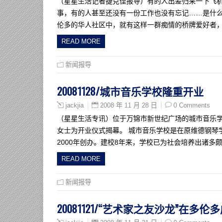
（星星生活记者捷克佳报导）有的人出差归来一下飞
事，有的人甚至还没有一份工作也没有忘记……是什么
伦多的华人社区中，就有这样一群痴情的桥牌爱好者
READ MORE
新闻报导
20081128/城市音乐学校隆重开业
2008 年 11 月 28 日
0 Comments
jackjia
（星星生活专讯）位于万锦市新世纪广场的城市音乐学
女士为开业仪式揭幕。 城市音乐学校是在原维德钢琴学校
2000年创办。建校8年来，学校已为社会培养出诸多
READ MORE
新闻报导
20081121/“艺术家之友沙龙”在多伦