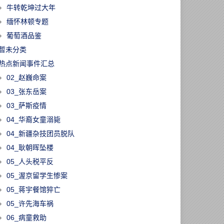
牛转乾坤过大年
缅怀林顿专题
葡萄酒品鉴
暂未分类
热点新闻事件汇总
02_赵巍命案
03_张东岳案
03_萨斯疫情
04_华裔女童溺毙
04_新疆杂技团员脱队
04_耿朝晖坠楼
05_人头税平反
05_渥京留学生惨案
05_蒋宇餐馆猝亡
05_许先海车祸
06_病童救助