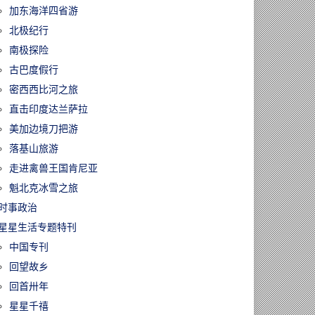
加东海洋四省游
北极纪行
南极探险
古巴度假行
密西西比河之旅
直击印度达兰萨拉
美加边境刀把游
落基山旅游
走进禽兽王国肯尼亚
魁北克冰雪之旅
时事政治
星星生活专题特刊
中国专刊
回望故乡
回首卅年
星星千禧