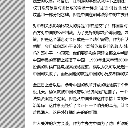
烈士的坟墓。将自愿军在朝鲜的事迹从教科书上删除！
权’并没有象当时金日成的看法一样会 ‘乱’会‘倒台
坟墓和一部分纪念碑，但是中国在朝韩战争中的主要
对中朝关系影响比较大的算是“中韩建交”了！韩国当
西方对中国的经济制裁，为了更好的解决台湾问题，
策，但是这个消息对金日成是一个晴空霹雳，作为自
朝鲜，金日成向邓小平交涉：“既然你和我们的敌人-
吗？邓小平一句顶死：你们要是和台湾建交那么中朝断
中国申奥的事情上报复了中国，1993年北京申请20
投票的时候广播电视高规格报道，满以为又可以激起
中国却失败了，而出问题的就是中国的小兄弟朝鲜的
金正日上台以后，参考中国的改革开放的经验搞了个
没几天，杨义就被中国政府以“经济问题”逮捕了。一
法集资案是个冤案，但是从中国处理这件事情上看的
治筹码！这件事无疑给了金正日一个响亮的耳光，让
难民涌入。这是外媒捅出来的的新闻。
世人关注的六方会谈，作为主办方中国为了防止所谓