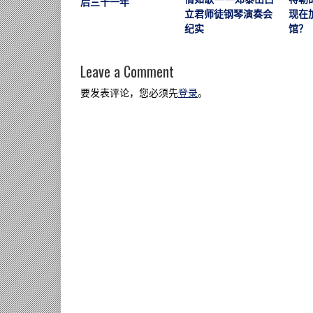
后三十一年
立君师徒钢琴演奏会
现在
纪实
馆？
Leave a Comment
要发表评论，您必须先
登录
。