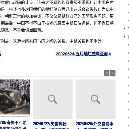
不肯做出起码的让步，连来之不易的的双赢都不重视！让中国白付
的是，会谈也多次因朝鲜的朝鲜单方面退出造成会谈失败！为此中
谈。朝鲜正常的参加会谈，不仅仅是朝鲜自己的国际形象问题，更
。到最后，中国不得不由于技术的原因中断石油运输，迫不得已朝
太随意，不拿会谈当回事。
互利益！这适合所有国与国之间的关系，中朝关系也不例外。
烟
20020524/五月灿烂独属亚裔 »
<
>
41219/奇怪不？希
20240722/笑言揭秘
20240429/外交官说事
202
的汽车为何会出