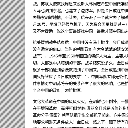
战，苏联大使就找周恩来说斯大林同志希望中国做准
人马也调到东北，也建立了边防军，但是金日成连中
去勘察朝鲜地情，不让去，后来派了一个武官去了解战
月28号，平壤已经很危机了，因为联合国军就要过三
又不肯援助，说这个事最好找中国，最后才请中国出
抗美援朝战争结束后，中国并没有马上撤兵，金日成
没有适合的借口。当时的朝鲜政府有大名鼎鼎的延安
战军）、1945年至1950年回国的朝鲜人为主，主
切，大都是中共培训的干部。战争结束没多久，金日
很多干部怕遭到清洗就跑到了中国来，金日成追到中
国只好答应了金日成的要求：1，中国军队立即无条件
件事情对中朝苏将来的关系产生了很大的影响，也是
个亲中国的政府，匆忙撤军。
文化大革命在中国的风风火火，在朝鲜也不例外。一
在平壤闹革命，高呼打倒‘朝修’漫骂金日成是苏修的狗
革命分子’闹事？朝军队把学生全部抓了起来，向中国交
地要求朝鲜无条件放人！金日成一怒之下，砸了所有