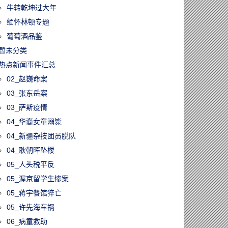
牛转乾坤过大年
缅怀林顿专题
葡萄酒品鉴
暂未分类
热点新闻事件汇总
02_赵巍命案
03_张东岳案
03_萨斯疫情
04_华裔女童溺毙
04_新疆杂技团员脱队
04_耿朝晖坠楼
05_人头税平反
05_渥京留学生惨案
05_蒋宇餐馆猝亡
05_许先海车祸
31023/皇家庄园将
06_病童救助