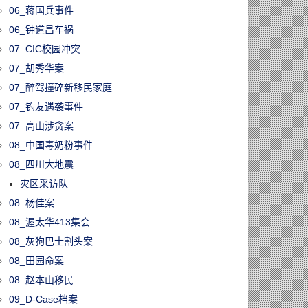
名家枫彩精品联
06_蒋国兵事件
首届酒文化节
06_钟道昌车祸
07_CIC校园冲突
07_胡秀华案
07_醉驾撞碎新移民家庭
07_钓友遇袭事件
07_高山涉贪案
08_中国毒奶粉事件
08_四川大地震
灾区采访队
08_杨佳案
08_渥太华413集会
08_灰狗巴士割头案
08_田园命案
08_赵本山移民
09_D-Case档案