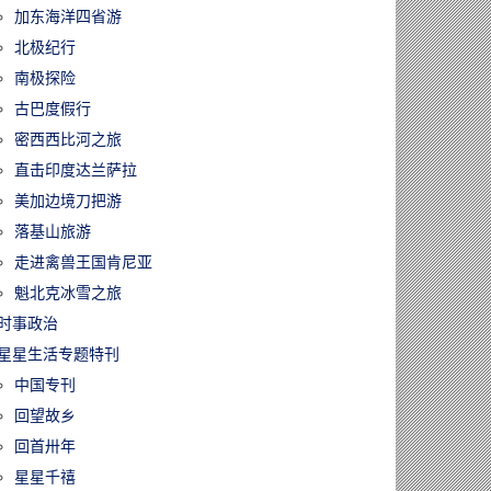
加东海洋四省游
北极纪行
南极探险
古巴度假行
密西西比河之旅
直击印度达兰萨拉
美加边境刀把游
落基山旅游
走进禽兽王国肯尼亚
魁北克冰雪之旅
时事政治
星星生活专题特刊
中国专刊
回望故乡
回首卅年
星星千禧