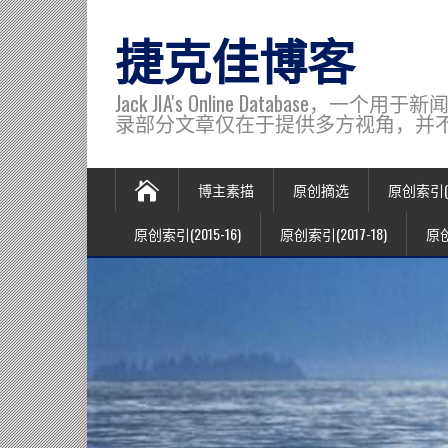
捷克佳博客
Jack JIA's Online Data
录部分文章仅在于提供多方视角，并不代表博主观
博主素描
原创摘选
原创索引(20
原创索引(2015-16)
原创索引(2017-18)
原创