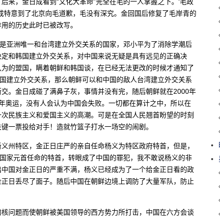
后来，金日成看到“文化大革命”完全在毛的一人掌握之下。‘毛政
’金日成特意到了北京向毛道歉，毛没有深究。金回国后修复了毛岸青的
作用的历史此时已被改写。
时是亚洲唯一和台湾建立外交关系的国家，邓小平为了消除学潮后
决定和韩国建立外交关系，对中国来说无疑是具有远见的正确决
认为的盟国，瞒着朝鲜和韩国谈，在已经无法更改的时候才通知了
韩国建立外交关系，那么朝鲜可以和中国的敌人台湾建立外交关系
交。金日成碰了满鼻子灰，事情并没有完，随后朝鲜就在2000年
00年奥运，没有人会认为中国会失败。一切都在算计之中，所以在
一次民族主义和爱国主义的高潮。可是在全国人民翘首盼望的时刻
关键一票投给对手！造就竹篮子打水一场空的闹剧。
新义州特区，金正日庄严的亲自任命杨义为特区政府特首，但是，
个国家元首任命的特首，转眼成了中国的罪犯，我不敢说杨义的非
出中国对金正日的严重不满，杨义已经成为了一个给金正日看的政
金正日丢尽了面子。随后中国在朝鲜边境上调防了大量军队，防止
的核问题而使朝鲜被美国领导的西方势力所打击，中国在六方会谈