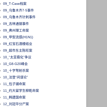
09_T-Case档案
09_乌鲁木齐7·5事件
09_乌鲁木齐针刺事件
09_吉林通钢事件
09_弗州理工命案
09_甲型流感(H1N1)
09_红宝石酒楼结业
09_超市东主陈旺案
10_“太亚裔化”争议
10_G8-G20峰会
10_十字弩射杀案
10_法登“间谍论”
11_包子铺命案
11_约大留学生柳乾命案
11_韩建国命案
12_刘冠华分尸案