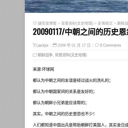
>
>
>
捷克佳博客
背景资料(文史地理)
史海钩沉
朝鲜
20090117/中朝之间的历
2009 年 01 月 17 日
0 Comments
jackjia
朝鲜战争
,
背景资料(文史地理)
来源:环球网
都认为中朝之间的友谊是经过战火的洗礼的；
都认为中朝国家间的关系是友好的；
都认为朝鲜小兄弟是应该帮的；
其实，中朝之间的历史恩怨也不少！
人们都知道中国出兵是帮助朝鲜打美国人，其实金日成