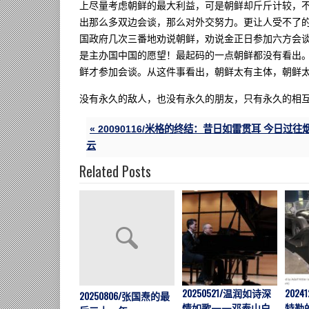
上尽量考虑朝鲜的最大利益，可是朝鲜却斤斤计较，
出那么多双边会谈，那么对外交努力。更让人受不了
国政府几次三番地劝说朝鲜，劝说金正日参加六方会
是主办国中国的愿望！最起码的一点朝鲜都没有看出
鲜才参加会谈。从这件事看出，朝鲜太有主体，朝鲜
没有永久的敌人，也没有永久的朋友，只有永久的相
« 20090116/米格的终结：昔日如雷贯耳 今日过往
云
Related Posts
20250521/温润如诗深
202
20250806/张国焘的最
情如歌——邓泰山白
特勒