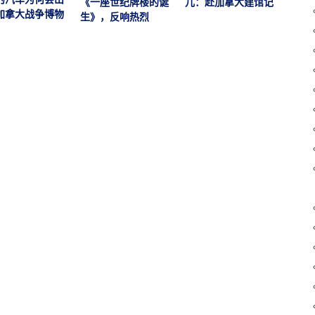
《一座世纪牌楼的诞
儿：赴加拿大建馆记
举行
加拿大战争博物
生》，反响热烈
展暨