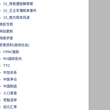
12_林俊遭肢解惨案
12_王立军薄熙来事件
13_南方周末风波
移民写照
网站更新
网络学堂
背景资料(政经社会)
CPAC拨款
RV调研系列
TTC
中加关系
中医争论
中国制造
人口普查
党魁选举
加元汇率