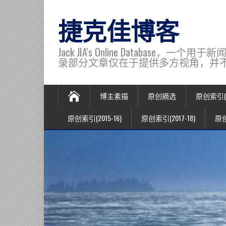
捷克佳博客
Jack JIA's Online Data
录部分文章仅在于提供多方视角，并不代表博主观
博主素描
原创摘选
原创索引(20
原创索引(2015-16)
原创索引(2017-18)
原创