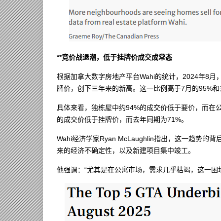
**竞价战退潮，低于挂牌价成交成常态
根据加拿大数字房地产平台Wahi的统计，2024年8
牌价，创下三年来的新高。这一比例高于7月的95%和
具体来看，独栋屋中约94%的成交价低于要价，而在公
的成交价低于挂牌价，而去年同期为71%。
Wahi经济学家Ryan McLaughlin指出，这
来的经济不确定性，以及新建项目集中竣工。
他强调：“尤其是在公寓市场，需求几乎枯竭，这一困