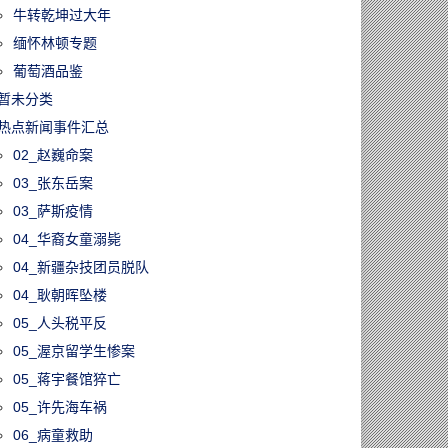
牛转乾坤过大年
缅怀林顿专题
葡萄酒品鉴
暂未分类
热点新闻事件汇总
02_赵巍命案
03_张东岳案
03_萨斯疫情
04_华裔女童溺毙
04_新疆杂技团员脱队
04_耿朝晖坠楼
05_人头税平反
05_渥京留学生惨案
05_蒋宇餐馆猝亡
05_许先海车祸
06_病童救助