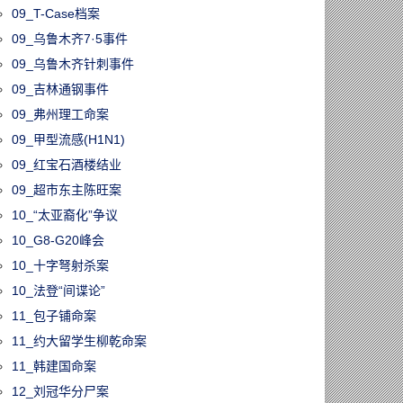
09_T-Case档案
09_乌鲁木齐7·5事件
09_乌鲁木齐针刺事件
09_吉林通钢事件
09_弗州理工命案
09_甲型流感(H1N1)
09_红宝石酒楼结业
09_超市东主陈旺案
10_“太亚裔化”争议
10_G8-G20峰会
10_十字弩射杀案
10_法登“间谍论”
11_包子铺命案
11_约大留学生柳乾命案
11_韩建国命案
12_刘冠华分尸案