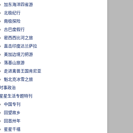
加东海洋四省游
北极纪行
南极探险
古巴度假行
密西西比河之旅
直击印度达兰萨拉
美加边境刀把游
落基山旅游
走进禽兽王国肯尼亚
魁北克冰雪之旅
时事政治
星星生活专题特刊
中国专刊
回望故乡
回首卅年
星星千禧