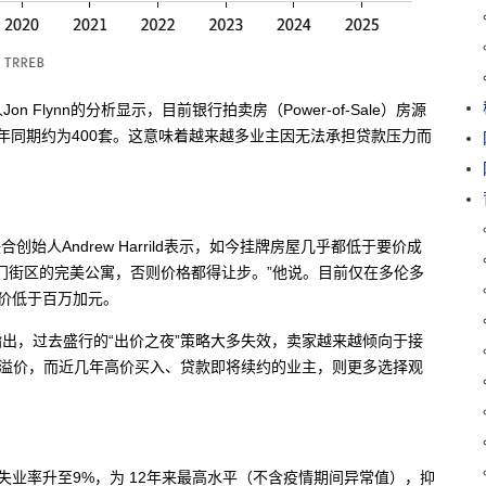
Flynn的分析显示，目前银行拍卖房（Power-of-Sale）房源
而去年同期约为400套。这意味着越来越多业主因无法承担贷款压力而
创始人Andrew Harrild表示，如今挂牌房屋几乎都低于要价成
门街区的完美公寓，否则价格都得让步。”他说。目前仅在多伦多
牌价低于百万加元。
 Marsiglio也指出，过去盛行的“出价之夜”策略大多失效，卖家越来越倾向于接
大幅溢价，而近几年高价买入、贷款即将续约的业主，则更多选择观
失业率升至9%，为 12年来最高水平（不含疫情期间异常值），抑