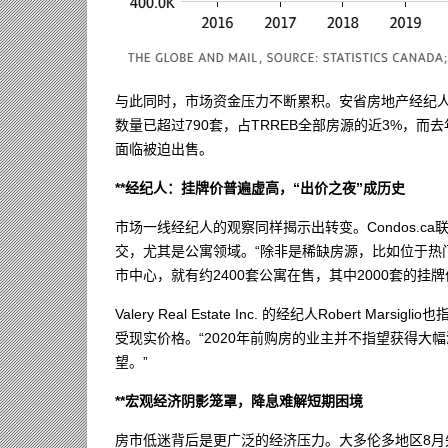
与此同时，市场资金压力不断累积。安省房地产经纪人Jon 
数量已超过790套，占TRREB全部房源的近3%，
面临被迫出售。
**经纪人：挂牌价普遍虚高，“出价之夜”成历史
市场一线经纪人的观察同样揭示出转变。Condos.ca联合
交，尤其是公寓领域。“除非是稀缺房源，比如位于热
市中心，就有约2400套公寓在售，其中2000套的挂
Valery Real Estate Inc. 的经纪人Robert
受现实价格。“2020年前购房的业主并不指望获得
望。”
**宏观经济阴影笼罩，降息难解短期困境
房市低迷背后是更广泛的经济压力。大多伦多地区8月