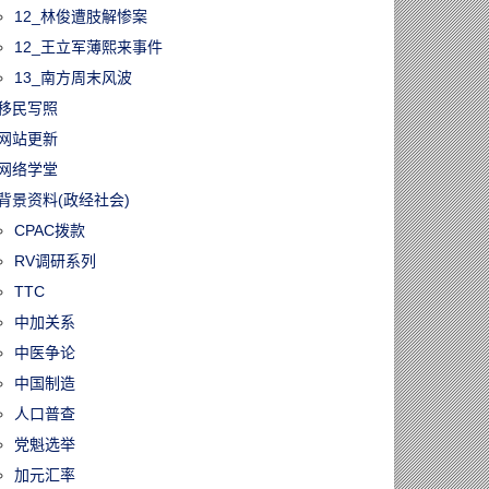
12_林俊遭肢解惨案
12_王立军薄熙来事件
13_南方周末风波
移民写照
网站更新
网络学堂
背景资料(政经社会)
CPAC拨款
RV调研系列
TTC
中加关系
中医争论
中国制造
人口普查
党魁选举
加元汇率