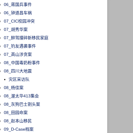
06_蒋国兵事件
06_钟道昌车祸
07_CIC校园冲突
07_胡秀华案
07_醉驾撞碎新移民家庭
07_钓友遇袭事件
07_高山涉贪案
08_中国毒奶粉事件
08_四川大地震
灾区采访队
08_杨佳案
08_渥太华413集会
08_灰狗巴士割头案
08_田园命案
08_赵本山移民
09_D-Case档案