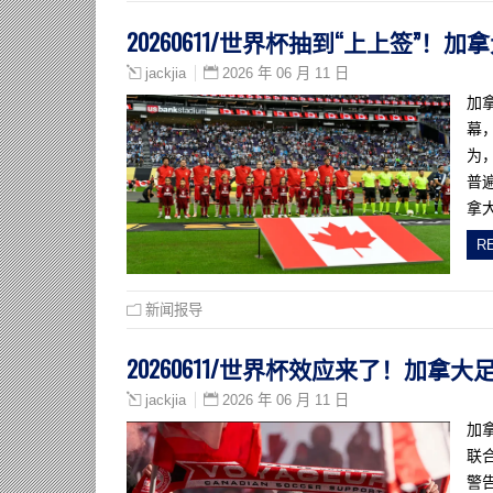
20260611/世界杯抽到“上上签”
2026 年 06 月 11 日
jackjia
加
幕
为
普
拿
R
新闻报导
20260611/世界杯效应来了！加
2026 年 06 月 11 日
jackjia
加
联
警