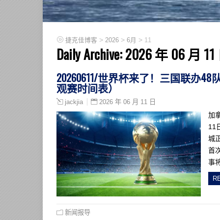
>
>
>
捷克佳博客
2026
6月
11
Daily Archive:
2026 年 06 月 11
20260611/世界杯来了！三国联办
观赛时间表）
2026 年 06 月 11 日
jackjia
加
11
城
首
事将
R
新闻报导