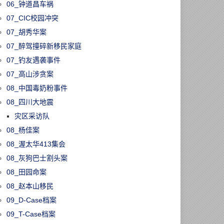
06_钟道昌车祸
07_CIC校园冲突
07_胡秀华案
07_醉驾撞碎新移民家庭
07_钓友遇袭事件
07_高山涉贪案
08_中国毒奶粉事件
08_四川大地震
灾区采访队
08_杨佳案
08_渥太华413集会
08_灰狗巴士割头案
08_田园命案
08_赵本山移民
09_D-Case档案
09_T-Case档案