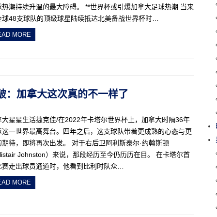
球热潮持续升温的最大障碍。 **世界杯或引爆加拿大足球热潮 当来
全球48支球队的顶级球星陆续抵达北美备战世界杯时…
EAD MORE
寻求突破：加拿大这次真的不一样了
拿大星星生活捷克佳/在2022年卡塔尔世界杯上，加拿大时隔36年
返这一世界最高舞台。四年之后，这支球队带着更成熟的心态与更
的期待，即将再次出发。 对于右后卫阿利斯泰尔·约翰斯顿
listair Johnston）来说，那段经历至今仍历历在目。 在卡塔尔首
比赛走出球员通道时，他看到比利时队众…
EAD MORE