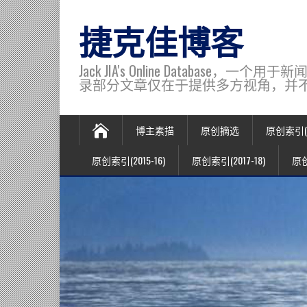
捷克佳博客
Jack JIA's Online Data
录部分文章仅在于提供多方视角，并不代表博主观
博主素描
原创摘选
原创索引(20
原创索引(2015-16)
原创索引(2017-18)
原创