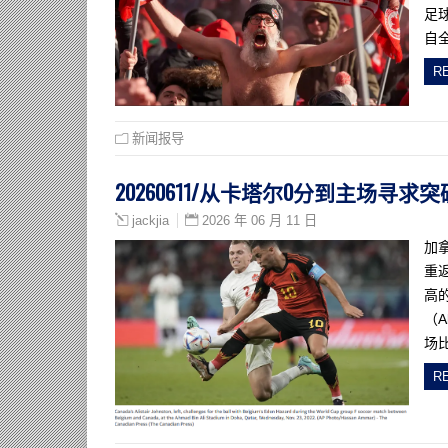
足
自
R
新闻报导
20260611/从卡塔尔0分到主场
2026 年 06 月 11 日
jackjia
加
重
高
（A
场
R