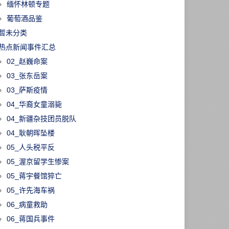
缅怀林顿专题
葡萄酒品鉴
暂未分类
热点新闻事件汇总
02_赵巍命案
03_张东岳案
03_萨斯疫情
04_华裔女童溺毙
04_新疆杂技团员脱队
04_耿朝晖坠楼
05_人头税平反
05_渥京留学生惨案
05_蒋宇餐馆猝亡
05_许先海车祸
06_病童救助
06_蒋国兵事件