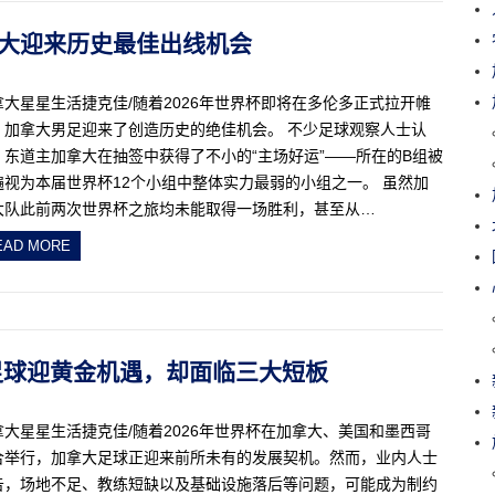
！加拿大迎来历史最佳出线机会
拿大星星生活捷克佳/随着2026年世界杯即将在多伦多正式拉开帷
，加拿大男足迎来了创造历史的绝佳机会。 不少足球观察人士认
，东道主加拿大在抽签中获得了不小的“主场好运”——所在的B组被
遍视为本届世界杯12个小组中整体实力最弱的小组之一。 虽然加
大队此前两次世界杯之旅均未能取得一场胜利，甚至从…
EAD MORE
拿大足球迎黄金机遇，却面临三大短板
拿大星星生活捷克佳/随着2026年世界杯在加拿大、美国和墨西哥
合举行，加拿大足球正迎来前所未有的发展契机。然而，业内人士
告，场地不足、教练短缺以及基础设施落后等问题，可能成为制约