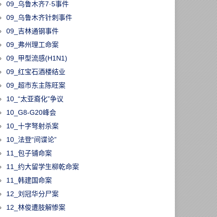
09_乌鲁木齐7·5事件
09_乌鲁木齐针刺事件
09_吉林通钢事件
09_弗州理工命案
09_甲型流感(H1N1)
09_红宝石酒楼结业
09_超市东主陈旺案
10_“太亚裔化”争议
10_G8-G20峰会
10_十字弩射杀案
10_法登“间谍论”
11_包子铺命案
11_约大留学生柳乾命案
11_韩建国命案
12_刘冠华分尸案
12_林俊遭肢解惨案