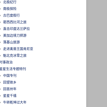
北极纪行
南极探险
古巴度假行
密西西比河之旅
直击印度达兰萨拉
美加边境刀把游
落基山旅游
走进禽兽王国肯尼亚
魁北克冰雪之旅
时事政治
星星生活专题特刊
中国专刊
回望故乡
回首卅年
星星千禧
牛转乾坤过大年