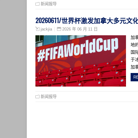
新闻报导
20260611/世界杯激发加拿大多元
2026 年 06 月 11 日
jackjia
加
地
国
于
加
R
新闻报导