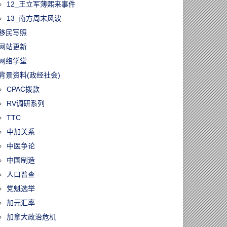
12_王立军薄熙来事件
13_南方周末风波
移民写照
网站更新
网络学堂
背景资料(政经社会)
CPAC拨款
RV调研系列
TTC
中加关系
中医争论
中国制造
人口普查
党魁选举
加元汇率
加拿大政治危机